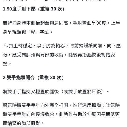
1.90度手肘下壓（重複 30 次）
雙臂向身體兩側抬起至與肩同高，手肘彎曲呈90度，上半
身呈現類似「W」字型。
保持上臂穩定，以手肘為軸心，將前臂緩緩向前、向下壓
低，感受肩胛骨與背部的收縮，隨後再抬起恢復初始姿
勢。
2.雙手抱頭開合（重複 30 次）
將雙手手指交叉輕置於腦後（或雙手放置於耳後）。
吸氣時將雙手手肘向外完全打開，進行深度擴胸；吐氣時
將雙手手肘向內慢慢收合。此動作有助於伸展因長期低頭
而縮緊的胸部肌群。