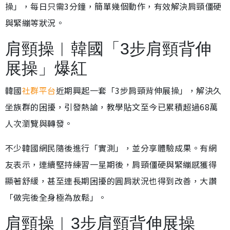
操」，每日只需3分鐘，簡單幾個動作，有效解決肩頸僵硬
與緊繃等狀況。
肩頸操︱韓國「3步肩頸背伸
展操」爆紅
韓國
社群平台
近期興起一套「3步肩頸背伸展操」，解決久
坐族群的困擾，引發熱論，教學貼文至今已累積超過68萬
人次瀏覽與轉發。
不少韓國網民隨後進行「實測」，並分享體驗成果。有網
友表示，連續堅持練習一星期後，肩頸僵硬與緊繃感獲得
顯著舒緩，甚至連長期困擾的圓肩狀況也得到改善，大讚
「做完後全身極為放鬆」。
肩頸操︱3步肩頸背伸展操