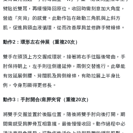
臂貼近雙耳，再緩慢降回原位。收回時需刻意加大角度，
營造「夾背」的感覺。此動作旨在啟動三角肌與上斜方
肌，促進肩頸血液循環，從而改善厚肩並修飾手臂線條。
動作2：環形左右伸展（重複20次）
雙手在頭頂上方交握成環狀，接著將右手往腦後彎曲，手
肘保持朝上，左手則往側邊延伸，兩側交替進行。此舉能
有效延展側腰、背闊肌及肩側線條，有助拉展上半身比
例，令身形顯得更修長。
動作3：手肘開合/肩胛夾背（重複20次）
將雙手交握並置於後腦位置，隨後將雙手肘向後打開，期
間需感受肩胛骨互相靠攏，最後慢慢收回。動作過程中必