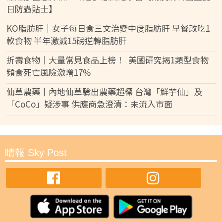
日防蟲貼士】
KO脂肪肝｜女子每日食三文治變中度脂肪肝 早餐改吃1
款食物 半年激減15磅逆轉脂肪肝
折壽食物｜大量常見食品上榜！ 美國研究揭1類型食物
頻食死亡風險激增17%
仙草農藥丨內地仙草驗出農藥超標 台灣「鮮芋仙」及
「CoCo」疑涉事 供應商急澄清：未流入市面
晴報 Sky Post