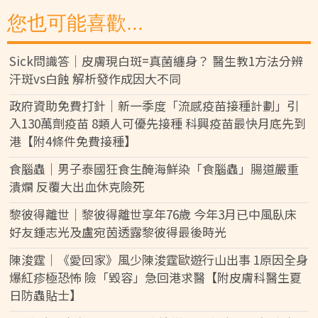
您也可能喜歡...
Sick問識答｜皮膚現白斑=真菌纏身？ 醫生教1方法分辨
汗斑vs白蝕 解析發作成因大不同
政府資助免費打針｜新一季度「流感疫苗接種計劃」引
入130萬劑疫苗 8類人可優先接種 科興疫苗最快月底先到
港【附4條件免費接種】
食腦蟲｜男子泰國狂食生醃海鮮染「食腦蟲」腸道嚴重
潰爛 反覆大出血休克險死
黎彼得離世｜黎彼得離世享年76歲 今年3月已中風臥床
好友鍾志光及盧宛茵透露黎彼得最後時光
陳浚霆｜《愛回家》風少陳浚霆歐遊行山出事 1原因全身
爆紅疹極恐怖 險「毀容」急回港求醫【附皮膚科醫生夏
日防蟲貼士】