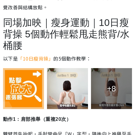
覺改善與結構放鬆。
同場加映｜瘦身運動｜10日瘦
背操 5個動作輕鬆甩走熊背/水
桶腰
以下是
「10日瘦背操」
的5個動作教學：
+8
動作1：肩部推舉（重複20次）
雙臂首先抬起，手肘彎曲呈「W」字型，隨後向上推舉至手