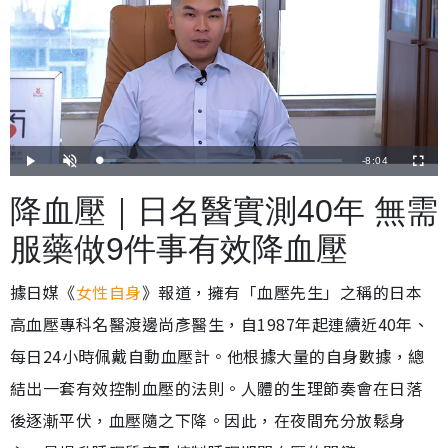
剩
-
8:04
載
播
開
全
入
放
啟
螢
完
音
幕
餘
畢
效
降血壓｜日名醫實測40年 無需
:
6
時
.
6
服藥做9件事有效降血壓
9
間
%
據日媒《
女性自身
》報道，擁有「血壓先生」之稱的日本
高血壓專科名醫渡邊尚彥醫生，自1987年起連續近40年、
每日24小時佩戴自動血壓計。他根據大量的自身數據，總
結出一套有效控制血壓的法則。人體的生理節奏會在日落
後逐漸平伏，血壓隨之下降。因此，在夜間充分放鬆身