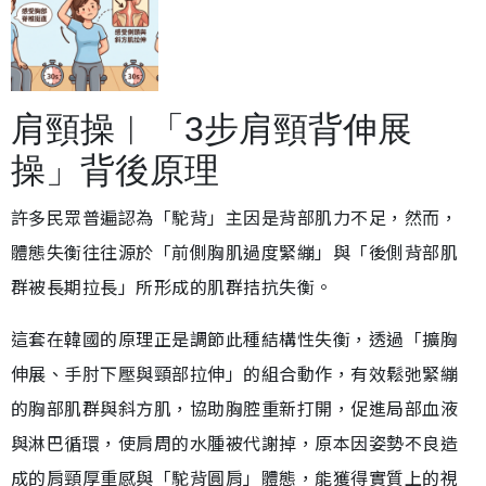
肩頸操︱「3步肩頸背伸展
操」背後原理
許多民眾普遍認為「駝背」主因是背部肌力不足，然而，
體態失衡往往源於「前側胸肌過度緊繃」與「後側背部肌
群被長期拉長」所形成的肌群拮抗失衡。
這套在韓國的原理正是調節此種結構性失衡，透過「擴胸
伸展、手肘下壓與頸部拉伸」的組合動作，有效鬆弛緊繃
的胸部肌群與斜方肌，協助胸腔重新打開，促進局部血液
與淋巴循環，使肩周的水腫被代謝掉，原本因姿勢不良造
成的肩頸厚重感與「駝背圓肩」體態，能獲得實質上的視