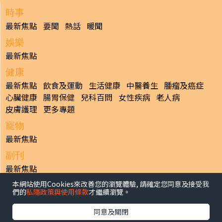
時事
最新焦點
要聞
熱話
暖聞
娛樂
最新焦點
健康
最新焦點
飲食及運動
生活健康
中醫養生
腫瘤及癌症
心臟健康
腸胃保健
兒科百問
女性疾病
老人病
皮膚護理
更多專題
寵物
最新焦點
副刊
最新焦點
本網站使用Cookies來改善您的瀏覽體驗, 請確定您同意及接受我
日報
們的
私隱政策與使用條款
才繼續瀏覽。
揭頁版
港聞
財經/地產
中國/國際
娛樂
Healthy Life
生活副刊
親子/教育
體育
專題/人物
昔日晴報
同意及關閉