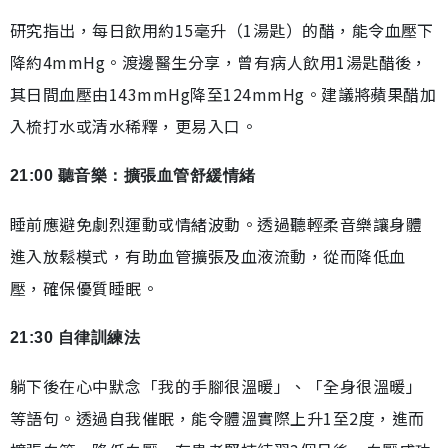
研究指出，每日飲用約15毫升（1湯匙）的醋，能令血壓下
降約4mmHg。渡邊醫生分享，曾有病人飲用1湯匙醋後，
其日間血壓由143mmHg降至124mmHg。建議將蘋果醋加
入梳打水或清水稀釋，更易入口。
21:00 聽音樂：擴張血管舒緩情緒
睡前應避免劇烈運動或情緒波動。透過聽輕柔音樂讓身體
進入放鬆模式，有助血管擴張及血液流動，從而降低血
壓，確保優質睡眠。
21:30 自律訓練法
躺下後在心中默念「我的手腳很溫暖」、「全身很溫暖」
等語句。透過自我催眠，能令體溫實際上升1至2度，進而