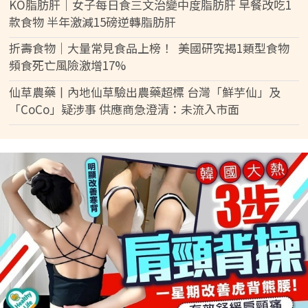
KO脂肪肝｜女子每日食三文治變中度脂肪肝 早餐改吃1
款食物 半年激減15磅逆轉脂肪肝
折壽食物｜大量常見食品上榜！ 美國研究揭1類型食物
頻食死亡風險激增17%
仙草農藥丨內地仙草驗出農藥超標 台灣「鮮芋仙」及
「CoCo」疑涉事 供應商急澄清：未流入市面