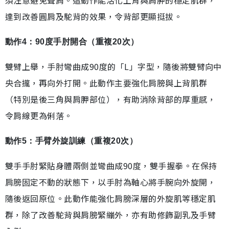
須注意避免聳肩。這動作能活化上背與肩胛的穩定肌群，
達到改善圓肩及駝背的效果，令背部更顯挺拔。
動作4：90度手肘開合（重複20次）
雙臂上舉，手肘彎曲成90度的「L」字型，隨後將雙臂向中
央合攏，再向外打開。此動作主要強化肩膀與上背肌群
（特別是後三角與肩胛部位），有助消除背部的厚重感，
令肩線更為俐落。
動作5：手臂外旋訓練（重複20次）
雙手手肘緊貼身體兩側並彎曲成90度，雙手握拳。在保持
肩膀固定不動的狀態下，以手肘為軸心將手腕向外旋開，
隨後返回原位。此動作能強化肩膀深層的外旋肌等穩定肌
群，除了改善駝背與肩膀緊繃外，亦有助修飾副乳及手臂