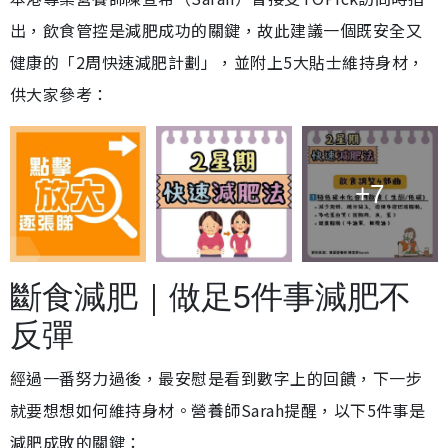
出，飲食管控是減肥成功的關鍵，故此建議一個既安全又
健康的「2周快速減肥計劃」，並附上5大貼士維持身材，
供大家參考：
+7
斷食減肥｜做足5件事減肥不
反彈
經過一番努力過後，最安慰是看到數字上的回饋，下一步
就要想想如何維持身材。營養師Sarah提醒，以下5件事是
減肥成敗的關鍵：