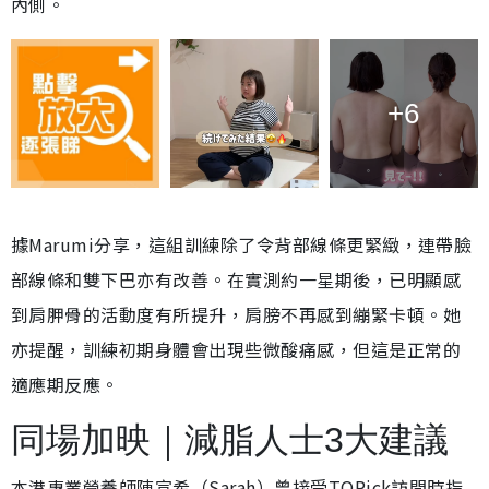
內側。
+6
據Marumi分享，這組訓練除了令背部線條更緊緻，連帶臉
部線條和雙下巴亦有改善。在實測約一星期後，已明顯感
到肩胛骨的活動度有所提升，肩膀不再感到繃緊卡頓。她
亦提醒，訓練初期身體會出現些微酸痛感，但這是正常的
適應期反應。
同場加映｜減脂人士3大建議
本港專業營養師陳宣希（Sarah）曾接受TOPick訪問時指