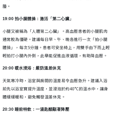
腫。
19:00 拍小腿體操：激活「第二心臟」
小腿又被稱為「人體第二心臟」。高血壓患者的小腿肌肉
通常較為僵硬。建議每日早、午、晚各進行一次「拍小腿
體操」，每次5分鐘。患者可安坐椅上，用雙手由下而上輕
輕拍打小腿內外側，此舉能促進血液循環，有助降血壓。
20:00 暖水浸浴：嚴防溫差休克
天氣寒冷時，浴室與房間的溫差易令血壓急升。建議入浴
前先以浴室寶提升溫度，並浸泡於約40°C的溫水中，讓身
體緩緩暖和，避免觸發溫差休克。
20:30 睡前特飲：一湯匙醋顯著降壓