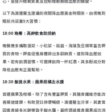
心，是提升睡眠質素及控制睡眠期間血壓的關鍵。
以下為渡邊醫生建議的夜間降血壓黃金時間表，由傍晚到
睡前共涵蓋9大習慣：
18:00 晚餐：高鉀飲食助排鈉
晚餐應多攝取菠菜、小松菜、菇菌、海藻及豆類等富含鉀
質的食物。鉀能促進身體排出多餘鈉質，達到降血壓效
果。若有飲酒習慣，可選擇飲用一杯紅酒，其多酚成分對
降低血壓有正面幫助。
18:30 飯後水果：蘋果柑橘去水腫
首選蘋果及柑橘，除了含有豐富鉀質，其膳食纖維亦能改
善腸道健康，有助翌日排便暢順。渡邊醫生分享，其妻曾
因進食過多米餅導致手腳水腫，最終透過進食蘋果成功消