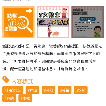
+5
減肥從來都不是一勞永逸，營養師Sarah提醒，快速減肥法
主要減去身體水分和部分脂肪，而達至肉眼可見數字上的
減少，但要維持體重，最關鍵是養成良好飲食和生活習
慣，配合恆常運動和適當休息，才能夠持之以恆。
內容標籤
網絡熱話
痛症
減肥
養生
水腫
運動
南韓