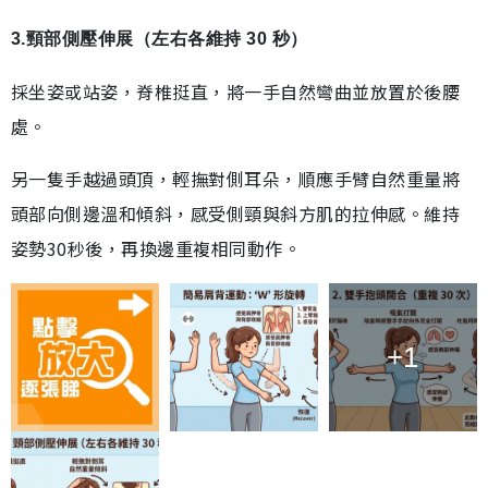
3.頸部側壓伸展（左右各維持 30 秒）
採坐姿或站姿，脊椎挺直，將一手自然彎曲並放置於後腰
處。
另一隻手越過頭頂，輕撫對側耳朵，順應手臂自然重量將
頭部向側邊溫和傾斜，感受側頸與斜方肌的拉伸感。維持
姿勢30秒後，再換邊重複相同動作。
+1