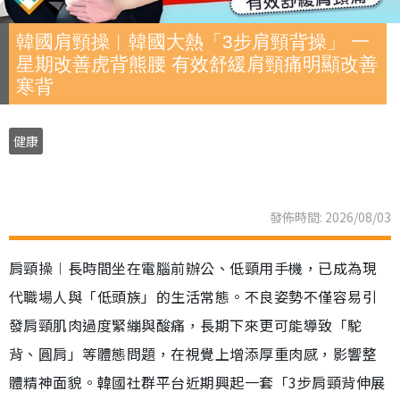
韓國肩頸操︱韓國大熱「3步肩頸背操」 一
星期改善虎背熊腰 有效舒緩肩頸痛明顯改善
寒背
健康
發佈時間: 2026/08/03
肩頸操︱長時間坐在電腦前辦公、低頸用手機，已成為現
代職場人與「低頭族」的生活常態。不良姿勢不僅容易引
發肩頸肌肉過度緊繃與酸痛，長期下來更可能導致「駝
背、圓肩」等體態問題，在視覺上增添厚重肉感，影響整
體精神面貌。韓國社群平台近期興起一套「3步肩頸背伸展