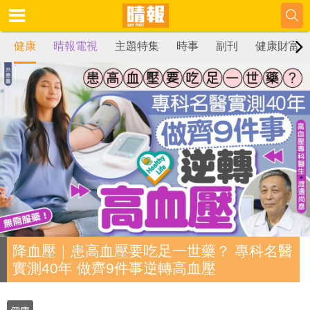
健康
晴報電視
主題特集
時事
副刊
健康財富
降血壓｜患高血壓要吃足一世藥？ 專科名醫
實測40年 做齊9件事逆轉高血壓