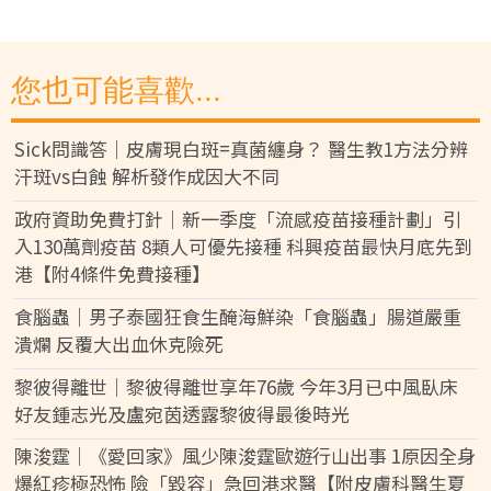
您也可能喜歡...
Sick問識答｜皮膚現白斑=真菌纏身？ 醫生教1方法分辨
汗斑vs白蝕 解析發作成因大不同
政府資助免費打針｜新一季度「流感疫苗接種計劃」引
入130萬劑疫苗 8類人可優先接種 科興疫苗最快月底先到
港【附4條件免費接種】
食腦蟲｜男子泰國狂食生醃海鮮染「食腦蟲」腸道嚴重
潰爛 反覆大出血休克險死
黎彼得離世｜黎彼得離世享年76歲 今年3月已中風臥床
好友鍾志光及盧宛茵透露黎彼得最後時光
陳浚霆｜《愛回家》風少陳浚霆歐遊行山出事 1原因全身
爆紅疹極恐怖 險「毀容」急回港求醫【附皮膚科醫生夏