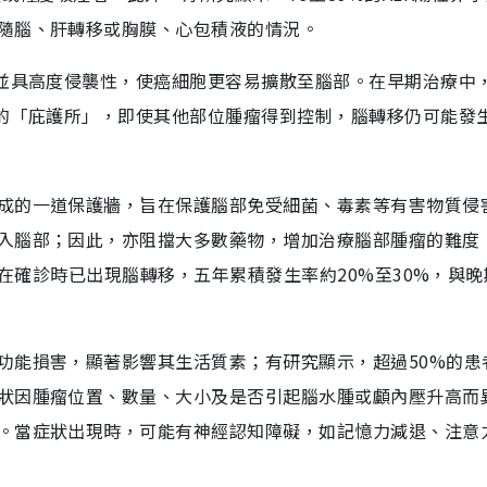
隨腦、肝轉移或胸膜、心包積液的情況。
長並具高度侵襲性，使癌細胞更容易擴散至腦部。在早期治療中
瘤的「庇護所」，即使其他部位腫瘤得到控制，腦轉移仍可能發
成的一道保護牆，旨在保護腦部免受細菌、毒素等有害物質侵
入腦部；因此，亦阻擋大多數藥物，增加治療腦部腫瘤的難度
者在確診時已出現腦轉移，五年累積發生率約20%至30%，與
功能損害，顯著影響其生活質素；有研究顯示，超過50%的患
狀因腫瘤位置、數量、大小及是否引起腦水腫或顱內壓升高而
。當症狀出現時，可能有神經認知障礙，如記憶力減退、注意