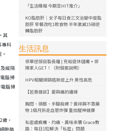
「生活晴報 今期至HIT推介」
KO脂肪肝｜女子每日食三文治變中度脂
肪肝 早餐改吃1款食物 半年激減15磅逆
轉脂肪肝
。其
科專科
生活訊息
況。
保單逆按自製長糧 | 充裕退休儲備 + 保
巴及縱隔
障家人GET！（附個案說明）
腔電腦掃
HPV相關頭頸癌新症上升 男性高危
子電腦掃
【若善健談】愛與痛的邊緣
胸悶、頭脹、手腳麻痺？黃祥興不靠藥
物 1個月拆走血管炸彈 重拾醒神健康
2歲，
私密處痕癢、灼痛、異味來襲 Grace教
路：每日1粒解決「私密」問題
小細胞肺