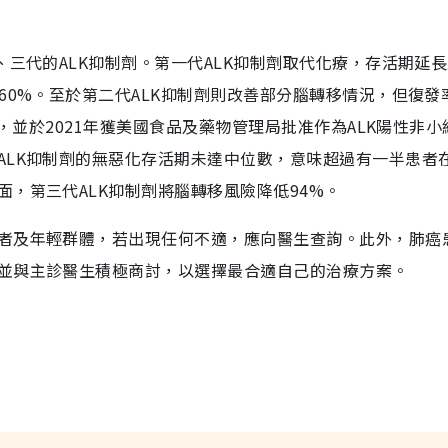
、三代的ALK抑制劑。第一代ALK抑制劑取代化療，存活期延
60%。至於第二代ALK抑制劑則改善部分腦轉移情況，但復發
劑，並於2021年獲美國食品及藥物管理局批准作為ALK陽性非小
ALK抑制劑的無惡化存活期未達中位數，意味超過有一半患者
，第三代ALK抑制劑將腦轉移風險降低94%。
者及年輕群體，若出現任何不適，應向醫生查詢。此外，肺癌
並與主診醫生積極商討，以選擇最合適自己的治療方案。