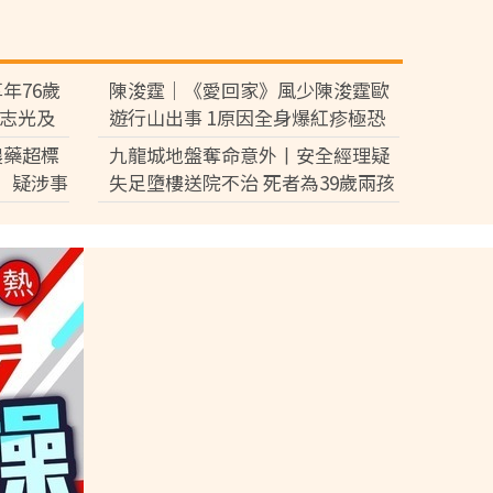
年76歲
陳浚霆｜《愛回家》風少陳浚霆歐
鍾志光及
遊行山出事 1原因全身爆紅疹極恐
光
怖 險「毀容」急回港求醫【附皮膚
農藥超標
九龍城地盤奪命意外丨安全經理疑
科醫生夏日防蟲貼士】
」疑涉事
失足墮樓送院不治 死者為39歲兩孩
面
爸爸屬家庭支柱育7歲及3歲子女