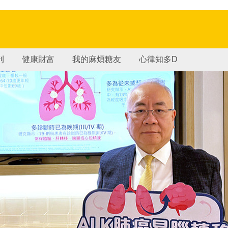
刊
健康財富
我的麻煩糖友
心律知多D