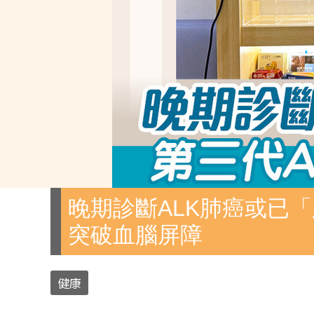
晚期診斷ALK肺癌或已「
突破血腦屏障
健康