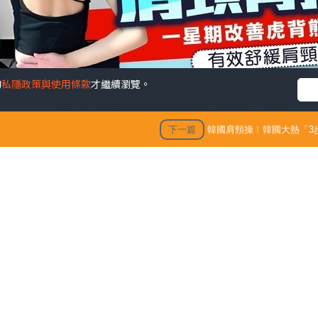
的
私隱政策與使用條款
才繼續瀏覽。
3步肩頸背操」 一星期改善
痛明顯改善寒背
下一篇
韓國肩頸操︱韓國大熱「3
發佈時間: 202
成為現代職場人與「低頭族」的生活常態。不良姿勢不僅容易
背、圓肩」等體態問題，在視覺上增添厚重肉感，影響整體精
操」，每日只需3分鐘，簡單幾個動作，有效解決肩頸僵硬與緊