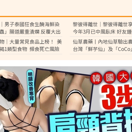
｜男子泰國狂食生醃海鮮染
黎彼得離世｜黎彼得離世享
蟲」腸道嚴重潰爛 反覆大出
今年3月已中風臥床 好友
險死
盧宛茵透露黎彼得最後時
物｜大量常見食品上榜！ 美
仙草農藥丨內地仙草驗出
揭1類型食物 頻食死亡風險
台灣「鮮芋仙」及「CoCo
7%
供應商急澄清：未流入市