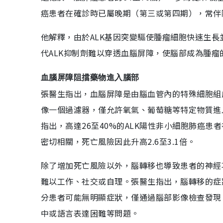
癌患者在確診時已屬晚期（第三或第四期），常伴
他解釋，由於ALK基因突變驅使腫瘤細胞快速生
代ALK抑制劑難以穿透血腦屏障，使腦部成為腫
血腦屏障阻擋藥物進入腦部
張醫生指出，血腦屏障是由腦血管內的特殊細胞組
像一個過濾器，僅允許氧氣、葡萄糖等特定物質進
指出，高達26至40%的ALK陽性非小細胞肺癌患
密切相關，死亡風險因此升高2.6至3.1倍。
除了增加死亡風險以外，腦轉移也導致患者的神經
難以工作、社交或自理。張醫生指出，腦轉移的症
分患者可能無明顯症狀，僅通過腦部影像檢查發現
中或語言表達困難等問題。