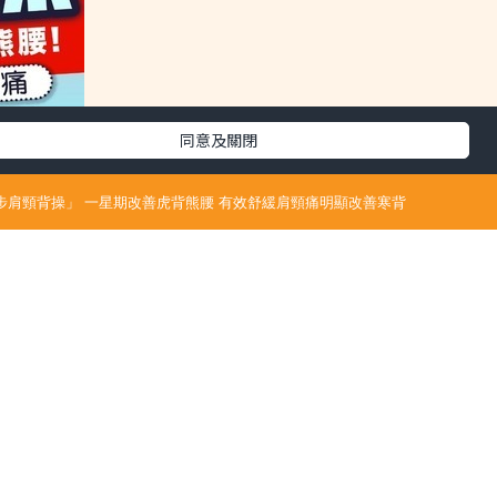
同意及關閉
步肩頸背操」 一星期改善虎背熊腰 有效舒緩肩頸痛明顯改善寒背
6/08/03
最新文章
引發肩
政府資助免費打針｜新一季度「流感疫
神面
苗接種計劃」引入130萬劑疫苗 8類人可
繃等狀
優先接種 科興疫苗最快月底先到港【附
4條件免費接種】