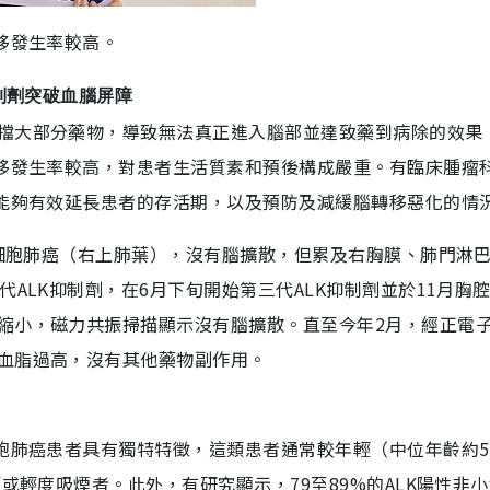
移發生率較高。
制劑突破血腦屏障
擋大部分藥物，導致無法真正進入腦部並達致藥到病除的效果
轉移發生率較高，對患者生活質素和預後構成嚴重。有臨床腫瘤
時能夠有效延長患者的存活期，以及預防及減緩腦轉移惡化的情
小細胞肺癌（右上肺葉），沒有腦擴散，但累及右胸膜、肺門淋
ALK抑制劑，在6月下旬開始第三代ALK抑制劑並於11月胸
縮小，磁力共振掃描顯示沒有腦擴散。直至今年2月，經正電
血脂過高，沒有其他藥物副作用。
胞肺癌患者具有獨特特徵，這類患者通常較年輕（中位年齡約5
或輕度吸煙者。此外，有研究顯示，79至89%的ALK陽性非