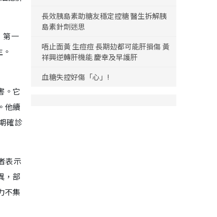
長效胰島素助糖友穩定控糖 醫生拆解胰
島素針劑迷思
，第一
唔止面黃 生痘痘 長期攰都可能肝損傷 黃
生。
祥興逆轉肝機能 慶幸及早護肝
血糖失控好傷「心」!
害。它
。他續
晚期確診
者表示
異，部
力不集