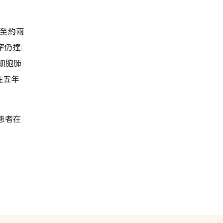
長至約兩
率仍達
細胞肺
在五年
患者在