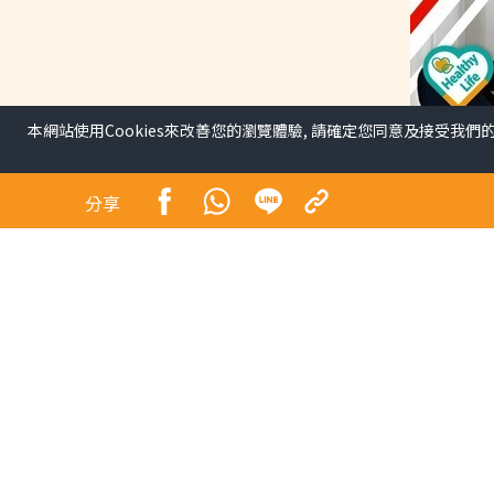
本網站使用Cookies來改善您的瀏覽體驗, 請確定您同意及接受我們
韓國肩頸操︱韓國大熱「
虎背熊腰 有效舒緩肩頸
分享
健康
肩頸操︱長時間坐在電腦前辦公、低頸用手機，已
頸肌肉過度緊繃與酸痛，長期下來更可能導致「駝
貌。韓國社群平台近期興起一套「3步肩頸背伸展