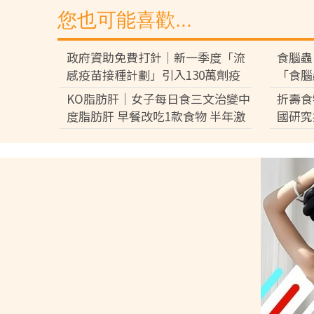
您也可能喜歡...
政府資助免費打針｜新一季度「流
食腦蟲
感疫苗接種計劃」引入130萬劑疫
「食腦
苗 8類人可優先接種 科興疫苗最快
血休克
KO脂肪肝｜女子每日食三文治變中
折壽食
月底先到港【附4條件免費接種】
度脂肪肝 早餐改吃1款食物 半年激
國研究
減15磅逆轉脂肪肝
激增1