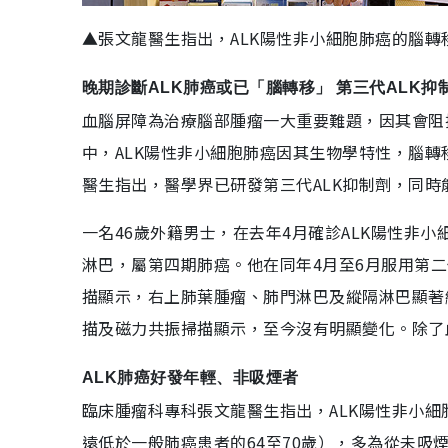
▲張文龍醫生指出，ALK陽性非小細胞肺癌的腦轉
晚期診斷ALK肺癌或已「腦轉移」 第三代ALK抑
血腦屏障為治療腦部腫瘤一大重要難題，因其會阻
中，ALK陽性非小細胞肺癌因其生物學特性，腦
醫生指出，醫學界已研發第三代ALK抑制劑，同
一名46歲外籍男士，在去年4月確診ALK陽性非
淋巴，屬第四期肺癌。他在同年4月至6月服用第二代
描顯示，右上肺葉腫瘤、肺門淋巴及縱隔淋巴顯著
描及磁力共振掃描顯示，至今沒有明顯變化。除了
ALK肺癌好發年輕、非吸煙者
臨床腫瘤科專科張文龍醫生指出，ALK陽性非小細
遠低於一般肺癌患者的64至70歲），多為從未吸煙