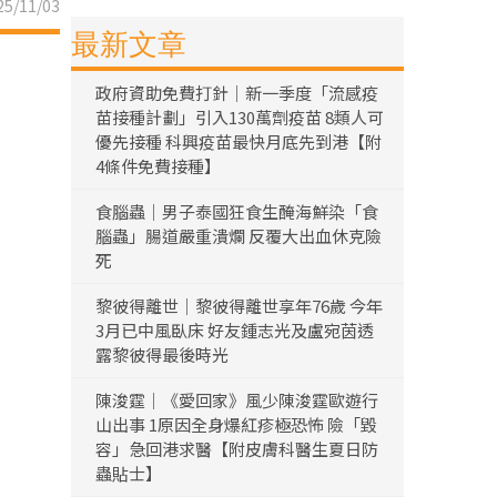
5/11/03
最新文章
政府資助免費打針｜新一季度「流感疫
苗接種計劃」引入130萬劑疫苗 8類人可
優先接種 科興疫苗最快月底先到港【附
4條件免費接種】
食腦蟲｜男子泰國狂食生醃海鮮染「食
腦蟲」腸道嚴重潰爛 反覆大出血休克險
死
黎彼得離世｜黎彼得離世享年76歲 今年
3月已中風臥床 好友鍾志光及盧宛茵透
露黎彼得最後時光
陳浚霆｜《愛回家》風少陳浚霆歐遊行
山出事 1原因全身爆紅疹極恐怖 險「毀
容」急回港求醫【附皮膚科醫生夏日防
蟲貼士】