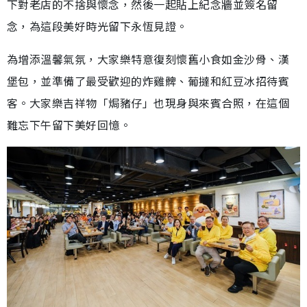
下對老店的不捨與懷念，然後一起貼上紀念牆並簽名留
念，為這段美好時光留下永恆見證。
為增添溫馨氣氛，大家樂特意復刻懷舊小食如金沙骨、漢
堡包，並準備了最受歡迎的炸雞髀、葡撻和紅豆冰招待賓
客。大家樂吉祥物「焗豬仔」也現身與來賓合照，在這個
難忘下午留下美好回憶。