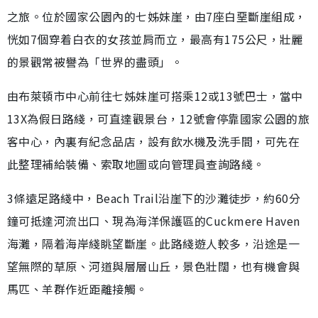
之旅。位於國家公園內的七姊妹崖，由7座白堊斷崖組成，
恍如7個穿着白衣的女孩並肩而立，最高有175公尺，壯麗
的景觀常被譽為「世界的盡頭」。
由布萊頓市中心前往七姊妹崖可搭乘12或13號巴士，當中
13X為假日路綫，可直達觀景台，12號會停靠國家公園的旅
客中心，內裏有紀念品店，設有飲水機及洗手間，可先在
此整理補給裝備、索取地圖或向管理員查詢路綫。
3條遠足路綫中，Beach Trail沿崖下的沙灘徒步，約60分
鐘可抵達河流出口、現為海洋保護區的Cuckmere Haven
海灘，隔着海岸綫眺望斷崖。此路綫遊人較多，沿途是一
望無際的草原、河道與層層山丘，景色壯闊，也有機會與
馬匹、羊群作近距離接觸。