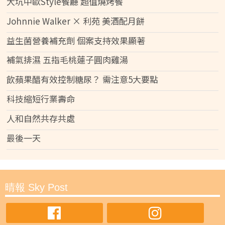
大坑中歐Style餐廳 超值燒烤餐
Johnnie Walker × 利苑 美酒配月餅
益生菌營養補充劑 個案支持效果顯著
補氣排濕 五指毛桃蓮子圓肉雞湯
飲蘋果醋有效控制糖尿？ 需注意5大要點
科技縮短行業壽命
人和自然共存共處
最後一天
晴報 Sky Post