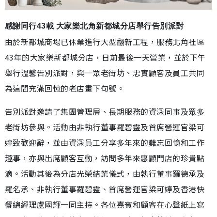
感謝同行43載 大家樂北角新都城分店舉行告別派對
由於新都城商場已休業進行大型翻新工程，服務北角社區
43年的大家樂新都城分店，日前最後一天營業，並於下午
舉行溫馨告別派對，與一眾老街坊、忠實顧客及員工共同
為這間充滿回憶的老店畫下句號。
告別派對邀請了集團管理層、長期服務的資深同事及眾多
老街坊參與。活動由非執行董事羅碧靈及首席營運官梁可
婷致歡迎辭，並由資深員工分享多年來的難忘回憶和工作
趣事，亦與出席顧客互動，訪問多年來惠顧門店的珍貴點
滴。活動其後為分店光榮結業儀式，由執行董事羅德承及
羅名承、非執行董事羅碧靈、首席營運官梁可婷及香港快
餐總經理盧國輝一同主持。各位嘉賓和顧客在心聲紙上寫