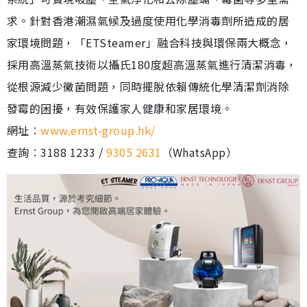
求。針對香港潮濕氣候及過度使用化學消毒劑所造成的居
家環境問題，「ETSteamer」融合科技與環保兩大概念，
採用高溫蒸氣技術以攝氏180度超高溫蒸氣進行清潔消毒，
從根源減少黴菌問題，同時擺脫依賴傳統化學清潔劑消除
發霉的困擾，有效保護家人健康和家居環境。
網址︰
www.ernst-group.hk/
查詢︰3188 1233 /
9305 2631
（WhatsApp）