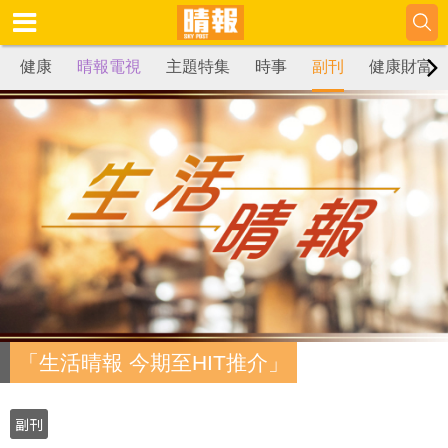
健康
晴報電視
主題特集
時事
副刊
健康財富
「生活晴報 今期至HIT推介」
副刊