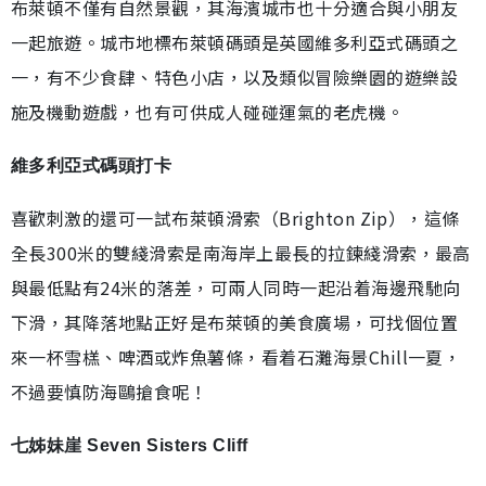
布萊頓不僅有自然景觀，其海濱城市也十分適合與小朋友
一起旅遊。城市地標布萊頓碼頭是英國維多利亞式碼頭之
一，有不少食肆、特色小店，以及類似冒險樂園的遊樂設
施及機動遊戲，也有可供成人碰碰運氣的老虎機。
維多利亞式碼頭打卡
喜歡刺激的還可一試布萊頓滑索（Brighton Zip），這條
全長300米的雙綫滑索是南海岸上最長的拉鍊綫滑索，最高
與最低點有24米的落差，可兩人同時一起沿着海邊飛馳向
下滑，其降落地點正好是布萊頓的美食廣場，可找個位置
來一杯雪榚、啤酒或炸魚薯條，看着石灘海景Chill一夏，
不過要慎防海鷗搶食呢！
七姊妹崖 Seven Sisters Cliff