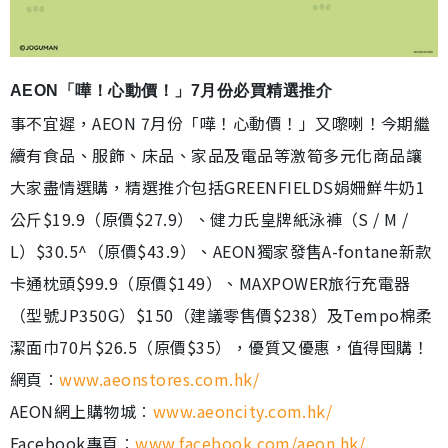
AEON「嘩！心動價！」7月份必買精選推介
事不宜遲，AEON 7月份「嘩！心動價！」又嚟喇！今期繼
續有食品、服飾、床品、家品及電品等激筍多元化商品讓
大家盡情選購，精選推介包括GREENFIELDS娟姍鮮牛奶1
公斤$19.9（原價$27.9）、健力氏皇牌紙泳褲（S / M /
L）$30.5^（原價$43.9）、AEON獨家發售A-fontane新款
卡通枕頭$99.9（原價$149）、MAXPOWER旅行充電器
（型號JP350G）$150（建議零售價$238）及Tempo棉柔
潔面巾70片$26.5（原價$35），優質又優惠，值得囤購！
網頁︰
www.aeonstores.com.hk/
AEON網上購物城︰
www.aeoncity.com.hk/
Facebook專頁︰
www.facebook.com/aeon.hk/