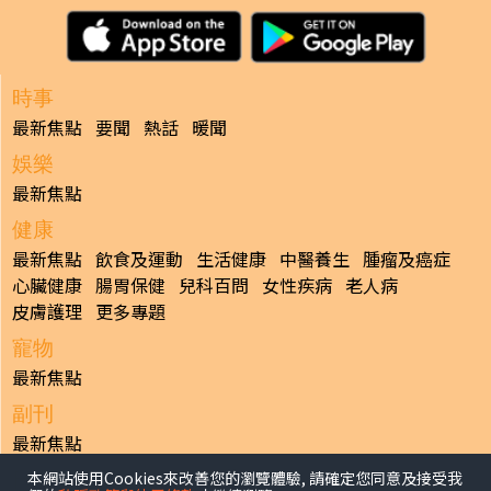
時事
最新焦點
要聞
熱話
暖聞
娛樂
最新焦點
健康
最新焦點
飲食及運動
生活健康
中醫養生
腫瘤及癌症
心臟健康
腸胃保健
兒科百問
女性疾病
老人病
皮膚護理
更多專題
寵物
最新焦點
副刊
最新焦點
本網站使用Cookies來改善您的瀏覽體驗, 請確定您同意及接受我
日報