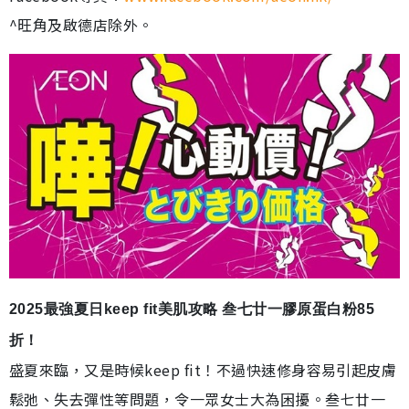
^旺角及啟德店除外。
2025最強夏日keep fit美肌攻略 叁七廿一膠原蛋白粉85
折！
盛夏來臨，又是時候keep fit！不過快速修身容易引起皮膚
鬆弛、失去彈性等問題，令一眾女士大為困擾。叁七廿一