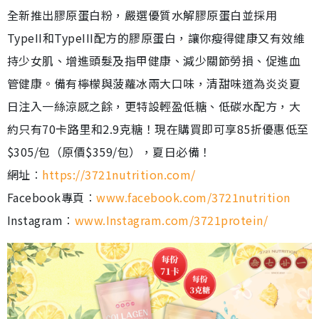
全新推出膠原蛋白粉，嚴選優質水解膠原蛋白並採用
TypeII和TypeIII配方的膠原蛋白，讓你瘦得健康又有效維
持少女肌、增進頭髮及指甲健康、減少關節勞損、促進血
管健康。備有檸檬與菠蘿冰兩大口味，清甜味道為炎炎夏
日注入一絲涼感之餘，更特設輕盈低糖、低碳水配方，大
約只有70卡路里和2.9克糖！現在購買即可享85折優惠低至
$305/包（原價$359/包），夏日必備！
網址︰
https://3721nutrition.com/
Facebook專頁︰
www.facebook.com/3721nutrition
Instagram︰
www.Instagram.com/3721protein/