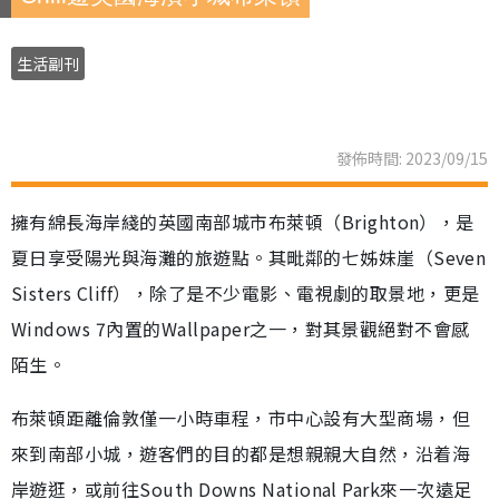
生活副刊
發佈時間: 2023/09/15
擁有綿長海岸綫的英國南部城市布萊頓（Brighton），是
夏日享受陽光與海灘的旅遊點。其毗鄰的七姊妹崖（Seven
Sisters Cliff），除了是不少電影、電視劇的取景地，更是
Windows 7內置的Wallpaper之一，對其景觀絕對不會感
陌生。
布萊頓距離倫敦僅一小時車程，市中心設有大型商場，但
來到南部小城，遊客們的目的都是想親親大自然，沿着海
岸遊逛，或前往South Downs National Park來一次遠足