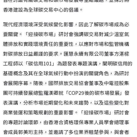
香港建設為全球碳交易中心的倡議。
現代經濟環境深受氣候變化影響，因此了解碳市場成為必
要關鍵。「迎接碳市場」研討會強調碳交易對減少溫室氣
體排放和實踐環境責任的重要性，以應對市場和監管機構
對碳排放日益嚴謹的要求。匯慧永續有限公司董事方湛樑
工程師以「碳信用101」為題發表專題演講，闡明碳信用的
基礎概念及其在全球氣候行動中扮演的關鍵角色，為研討
會展開序幕。隨後，國際排放交易協會董事及中電控股集
團可持續發展總監羅漢卿就「COP29後的碳市場發展」發
表演講，分析市場近期變化和未來趨勢，以及這些變化對
商業營運和策略規劃的重要影響。「迎接碳市場」研討會
的專題討論環節，由香港合資格環保專業人員學會總理事
會成員郭美珩主持，並邀請了多位業界翹楚參與，與會者