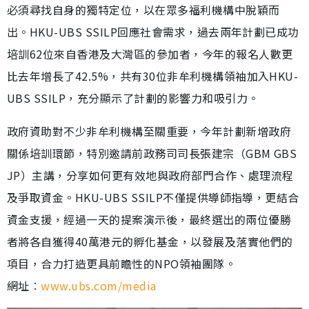
必須尋找自身的獨特定位，以在眾多福利機構中脫穎而
出。HKU-UBS SSILP回應社會需求，過去兩年計劃已成功
培訓62位來自香港及大灣區的參加者，今年的報名人數更
比去年增長了42.5%，共有30位非牟利機構領袖加入HKU-
UBS SSILP，充分顯示了計劃的影響力和吸引力。
政府資助對不少非牟利機構至關重要，今年計劃新增政府
關係培訓環節，特別邀請前政務司司長張建宗（GBM GBS
JP）主講，分享如何更有效地與政府部門合作、處理流程
及爭取資金。HKU-UBS SSILP不僅提供導師指導，更結合
資金支援，經過一天的提案演示後，最終選出的兩位優勝
者將各自獲得40萬港元的孵化基金，以發展及落實他們的
項目，合力打造更具前瞻性的NPO領袖團隊。
網址︰
www.ubs.com/media