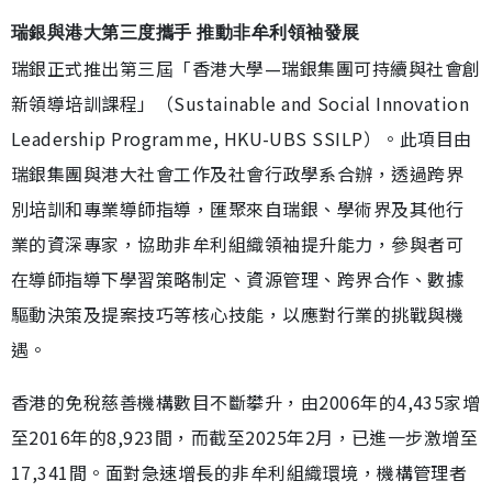
瑞銀與港大第三度攜手 推動非牟利領袖發展
瑞銀正式推出第三屆「香港大學—瑞銀集團可持續與社會創
新領導培訓課程」（Sustainable and Social Innovation
Leadership Programme, HKU-UBS SSILP）。此項目由
瑞銀集團與港大社會工作及社會行政學系合辦，透過跨界
別培訓和專業導師指導，匯聚來自瑞銀、學術界及其他行
業的資深專家，協助非牟利組織領袖提升能力，參與者可
在導師指導下學習策略制定、資源管理、跨界合作、數據
驅動決策及提案技巧等核心技能，以應對行業的挑戰與機
遇。
香港的免稅慈善機構數目不斷攀升，由2006年的4,435家增
至2016年的8,923間，而截至2025年2月，已進一步激增至
17,341間。面對急速增長的非牟利組織環境，機構管理者