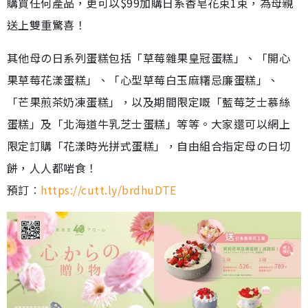
購買任何產品，更可以$99加購日系香皂花束1束，為母親
送上雙重驚喜！
其他母の日系列蛋糕包括「草莓雜果皇冠蛋糕」、「開心
果草莓花漾蛋糕」、「心型草莓白玉麻糬忌廉蛋糕」、
「芒果煎茶奶凍蛋糕」，以及期間限定嘅「藍莓芝士慕絲
蛋糕」及「北海道牛乳芝士蛋糕」等等。大家還可以網上
限定訂購「花漾時光拼式蛋糕」，自由組合指定母の日切
餅，人人都啱食！
預訂︰
https://cutt.ly/brdhuDTE