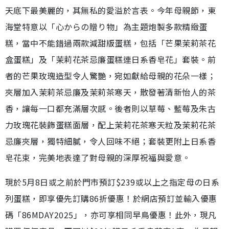
天底下最美麗的，其無私的愛溢於言表。今年母親節，東
海堂特意以「心からの贈り物」為主題炮製多款精緻蛋
糕，當中不能錯過兩款減甜版蛋糕，包括「芒果茉莉茶花
盒蛋糕」及「茉莉花茶忌廉蛋糕連日系香皂花」套裝。前
者的芒果玫瑰造型令人驚艷，宛如獻給母親的花朵一樣；
夾層加入茉莉茶忌廉及茉莉茶寒天，散發著清新怡人的茶
香，讓每一口都充滿層次感。後者則以草莓、藍莓及朱古
力玫瑰花裝飾蛋糕面層，配上茉莉花茶寒天粒及茉莉花茶
忌廉夾層，獨特細膩，令人回味不絕；套裝更附上日系香
皂花束，完美地表達了對母親的深厚祝福與愛意。
現於5月8日或之前於門市預訂$239或以上之指定母の日系
列蛋糕，即享優先訂購86折優惠！於網店預訂並輸入優惠
碼「86MDAY2025」，亦可享相同早鳥優惠！此外，現凡