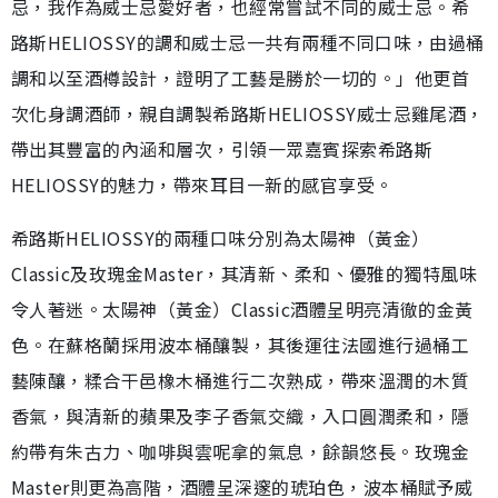
忌，我作為威士忌愛好者，也經常嘗試不同的威士忌。希
路斯HELIOSSY的調和威士忌一共有兩種不同口味，由過桶
調和以至酒樽設計，證明了工藝是勝於一切的。」他更首
次化身調酒師，親自調製希路斯HELIOSSY威士忌雞尾酒，
帶出其豐富的內涵和層次，引領一眾嘉賓探索希路斯
HELIOSSY的魅力，帶來耳目一新的感官享受。
希路斯HELIOSSY的兩種口味分別為太陽神（黃金）
Classic及玫瑰金Master，其清新、柔和、優雅的獨特風味
令人著迷。太陽神（黃金）Classic酒體呈明亮清徹的金黃
色。在蘇格蘭採用波本桶釀製，其後運往法國進行過桶工
藝陳釀，糅合干邑橡木桶進行二次熟成，帶來溫潤的木質
香氣，與清新的蘋果及李子香氣交織，入口圓潤柔和，隱
約帶有朱古力、咖啡與雲呢拿的氣息，餘韻悠長。玫瑰金
Master則更為高階，酒體呈深邃的琥珀色，波本桶賦予威