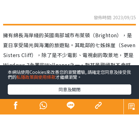
發佈時間: 2023/09/15
擁有綿長海岸綫的英國南部城市布萊頓（Brighton），是
夏日享受陽光與海灘的旅遊點。其毗鄰的七姊妹崖（Seven
Sisters Cliff），除了是不少電影、電視劇的取景地，更是
Windows 7內置的Wallpaper之一，對其景觀絕對不會感
本網站使用Cookies來改善您的瀏覽體驗, 請確定您同意及接受我
陌生。
們的
私隱政策與使用條款
才繼續瀏覽。
布萊頓距離倫敦僅一小時車程，市中心設有大型商場，但
同意及關閉
來到南部小城，遊客們的目的都是想親親大自然，沿着海
岸遊逛，或前往South Downs National Park來一次遠足
之旅。位於國家公園內的七姊妹崖，由7座白堊斷崖組成，
恍如7個穿着白衣的女孩並肩而立，最高有175公尺，壯麗
的景觀常被譽為「世界的盡頭」。