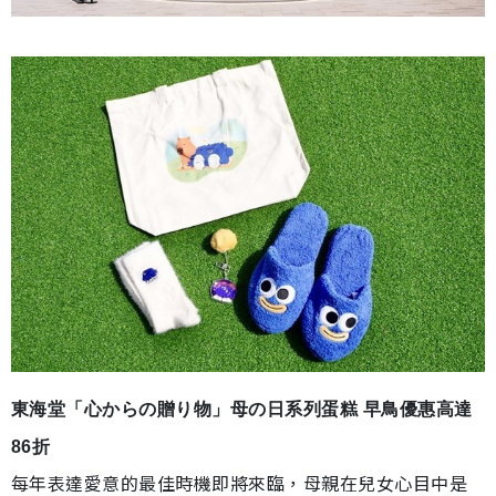
東海堂「心からの贈り物」母の日系列蛋糕 早鳥優惠高達
86折
每年表達愛意的最佳時機即將來臨，母親在兒女心目中是