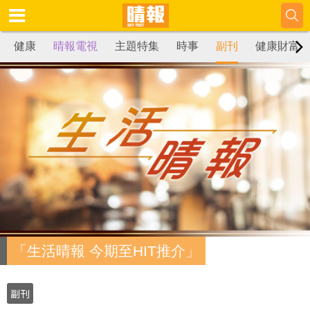
健康
晴報電視
主題特集
時事
副刊
健康財富
「生活晴報 今期至HIT推介」
副刊