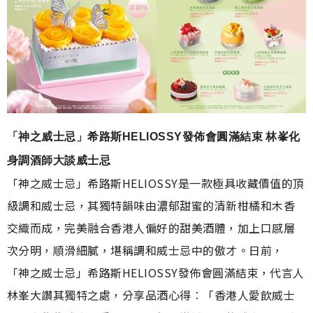
「神之威士忌」希路斯HELIOSSY發佈會圓滿結束 林峯化
身調酒師大談威士忌
「神之威士忌」希路斯HELIOSSY是一款極具收藏價值的頂
級調和威士忌，其獨特韻味由濃郁甜蜜的清新柑橘和木香
交織而成，完美融合香港人偏好的甜美酒體，加上口感層
次分明，順滑細膩，堪稱調和威士忌中的傲才。日前，
「神之威士忌」希路斯HELIOSSY發佈會圓滿結束，代言人
林峯大讚其獨特之處，分享品酒心得︰「香港人愛飲威士