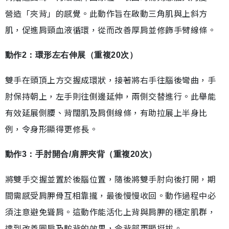
營造「夾背」的感覺。此動作旨在啟動三角肌與上斜方
肌，促進肩頸血液循環，從而改善厚肩並修飾手臂線條。
動作2：環形左右伸展（重複20次）
雙手在頭頂上方交握成環狀，接著將右手往腦後彎曲，手
肘保持朝上，左手則往側邊延伸，兩側交替進行。此舉能
有效延展側腰、背闊肌及肩側線條，有助拉展上半身比
例，令身形顯得更修長。
動作3：手肘開合/肩胛夾背（重複20次）
將雙手交握並置於後腦位置，隨後將雙手肘向後打開，期
間需感受肩胛骨互相靠攏，最後慢慢收回。動作過程中必
須注意避免聳肩。這動作能活化上背與肩胛的穩定肌群，
達到改善圓肩及駝背的效果，令背部更顯挺拔。