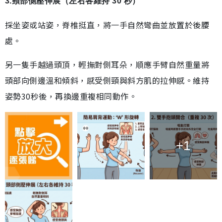
3.頸部側壓伸展（左右各維持 30 秒）
採坐姿或站姿，脊椎挺直，將一手自然彎曲並放置於後腰
處。
另一隻手越過頭頂，輕撫對側耳朵，順應手臂自然重量將
頭部向側邊溫和傾斜，感受側頸與斜方肌的拉伸感。維持
姿勢30秒後，再換邊重複相同動作。
+1