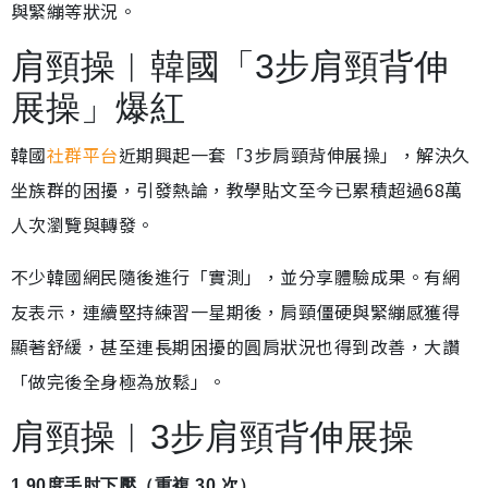
與緊繃等狀況。
肩頸操︱韓國「3步肩頸背伸
展操」爆紅
韓國
社群平台
近期興起一套「3步肩頸背伸展操」，解決久
坐族群的困擾，引發熱論，教學貼文至今已累積超過68萬
人次瀏覽與轉發。
不少韓國網民隨後進行「實測」，並分享體驗成果。有網
友表示，連續堅持練習一星期後，肩頸僵硬與緊繃感獲得
顯著舒緩，甚至連長期困擾的圓肩狀況也得到改善，大讚
「做完後全身極為放鬆」。
肩頸操︱3步肩頸背伸展操
1.90度手肘下壓（重複 30 次）