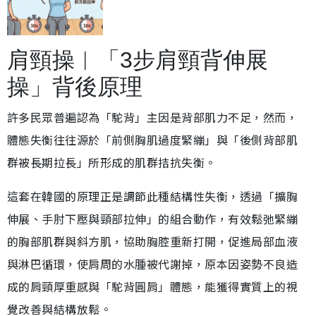
肩頸操︱「3步肩頸背伸展
操」背後原理
許多民眾普遍認為「駝背」主因是背部肌力不足，然而，
體態失衡往往源於「前側胸肌過度緊繃」與「後側背部肌
群被長期拉長」所形成的肌群拮抗失衡。
這套在韓國的原理正是調節此種結構性失衡，透過「擴胸
伸展、手肘下壓與頸部拉伸」的組合動作，有效鬆弛緊繃
的胸部肌群與斜方肌，協助胸腔重新打開，促進局部血液
與淋巴循環，使肩周的水腫被代謝掉，原本因姿勢不良造
成的肩頸厚重感與「駝背圓肩」體態，能獲得實質上的視
覺改善與結構放鬆。