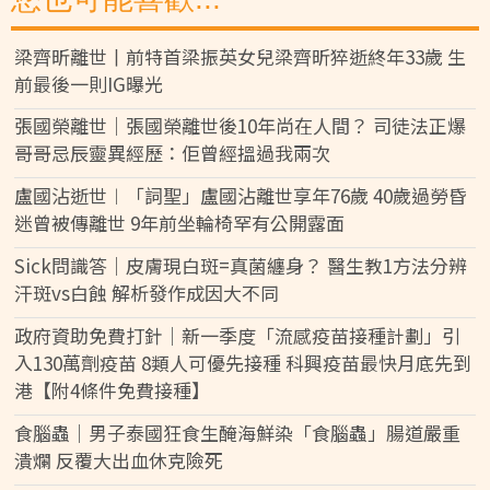
梁齊昕離世丨前特首梁振英女兒梁齊昕猝逝終年33歲 生
前最後一則IG曝光
張國榮離世｜張國榮離世後10年尚在人間？ 司徒法正爆
哥哥忌辰靈異經歷：佢曾經搵過我兩次
盧國沾逝世︱「詞聖」盧國沾離世享年76歲 40歲過勞昏
迷曾被傳離世 9年前坐輪椅罕有公開露面
Sick問識答｜皮膚現白斑=真菌纏身？ 醫生教1方法分辨
汗斑vs白蝕 解析發作成因大不同
政府資助免費打針｜新一季度「流感疫苗接種計劃」引
入130萬劑疫苗 8類人可優先接種 科興疫苗最快月底先到
港【附4條件免費接種】
食腦蟲｜男子泰國狂食生醃海鮮染「食腦蟲」腸道嚴重
潰爛 反覆大出血休克險死