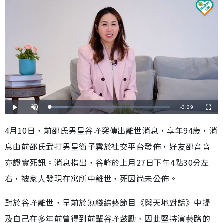
剩
-
3:29
載
播
開
全
入
放
啟
螢
完
音
幕
餘
畢
效
4月10日，前邵氏男星谷峰突傳出離世消息，享年94歲，消
:
1
時
5
息由前邵氏武打男星衛子雲於社交平台發佈，好友邵音音
.
5
間
0
%
亦證實死訊。消息指出，谷峰於上月27日下午4點30分左
右，被家人發現在寓所中離世，死因尚未公佈。
對於谷峰離世，早前於無綫綜藝節目《與天地對話》中提
及自己在多年前曾得到前輩谷峰鼓勵、因此堅持演藝路的