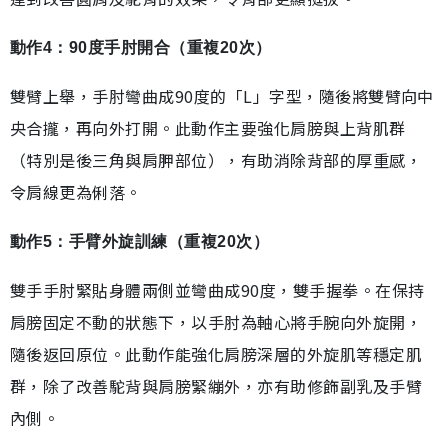
動作4：90度手肘開合（重複20次）
雙臂上舉，手肘彎曲成90度的「L」字型，隨後將雙臂向中
央合攏，再向外打開。此動作主要強化肩膀與上背肌群
（特別是後三角與肩胛部位），有助消除背部的厚重感，
令肩線更為俐落。
動作5：手臂外旋訓練（重複20次）
雙手手肘緊貼身體兩側並彎曲成90度，雙手握拳。在保持
肩膀固定不動的狀態下，以手肘為軸心將手腕向外旋開，
隨後返回原位。此動作能強化肩膀深層的外旋肌等穩定肌
群，除了改善駝背與肩膀緊繃外，亦有助修飾副乳及手臂
內側。