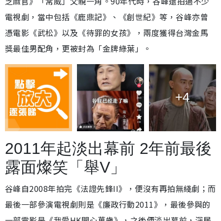
芝麻官》「常威」父親一角。90年代時，谷峰還拍過不少
電視劇，當中包括《鹿鼎記》、《創世紀》等，谷峰亦曾
憑電影《武松》以及《待罪的女孩》，兩度獲得台灣金馬
獎最佳男配角，更被封為「金牌綠葉」。
+4
2011年起淡出幕前 2年前最後
露面燦笑「舉V」
谷峰自2008年拍完《法證先鋒II》，便沒有再拍無綫劇；而
最後一部參演電視劇則是《廉政行動2011》，最後參與的
一部電影是《我愛HK開心萬歲》，之後便淡出幕前，深居