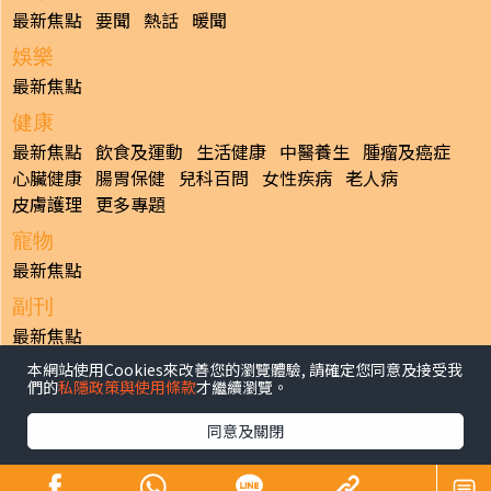
最新焦點
要聞
熱話
暖聞
娛樂
最新焦點
健康
最新焦點
飲食及運動
生活健康
中醫養生
腫瘤及癌症
心臟健康
腸胃保健
兒科百問
女性疾病
老人病
皮膚護理
更多專題
寵物
最新焦點
副刊
最新焦點
本網站使用Cookies來改善您的瀏覽體驗, 請確定您同意及接受我
日報
們的
私隱政策與使用條款
才繼續瀏覽。
揭頁版
港聞
財經/地產
中國/國際
娛樂
Healthy Life
生活副刊
親子/教育
體育
專題/人物
昔日晴報
同意及關閉
香港經濟日報版權所有©2026