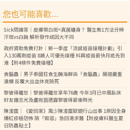
您也可能喜歡...
Sick問識答｜皮膚現白斑=真菌纏身？ 醫生教1方法分辨
汗斑vs白蝕 解析發作成因大不同
政府資助免費打針｜新一季度「流感疫苗接種計劃」引
入130萬劑疫苗 8類人可優先接種 科興疫苗最快月底先到
港【附4條件免費接種】
食腦蟲｜男子泰國狂食生醃海鮮染「食腦蟲」腸道嚴重
潰爛 反覆大出血休克險死
黎彼得離世｜黎彼得離世享年76歲 今年3月已中風臥床
好友鍾志光及盧宛茵透露黎彼得最後時光
陳浚霆｜《愛回家》風少陳浚霆歐遊行山出事 1原因全身
爆紅疹極恐怖 險「毀容」急回港求醫【附皮膚科醫生夏
日防蟲貼士】