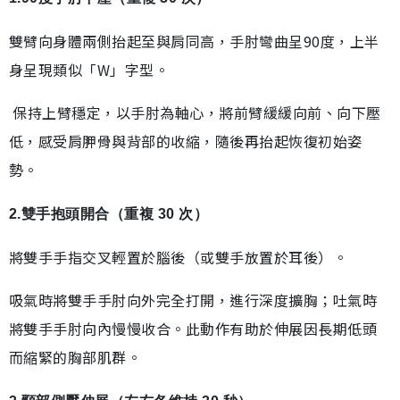
雙臂向身體兩側抬起至與肩同高，手肘彎曲呈90度，上半
身呈現類似「W」字型。
保持上臂穩定，以手肘為軸心，將前臂緩緩向前、向下壓
低，感受肩胛骨與背部的收縮，隨後再抬起恢復初始姿
勢。
2.雙手抱頭開合（重複 30 次）
將雙手手指交叉輕置於腦後（或雙手放置於耳後）。
吸氣時將雙手手肘向外完全打開，進行深度擴胸；吐氣時
將雙手手肘向內慢慢收合。此動作有助於伸展因長期低頭
而縮緊的胸部肌群。