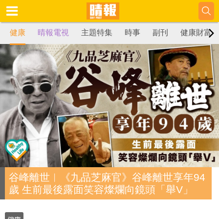
健康
晴報電視
主題特集
時事
副刊
健康財富
谷峰離世︱《九品芝麻官》谷峰離世享年94
歲 生前最後露面笑容燦爛向鏡頭「舉V」