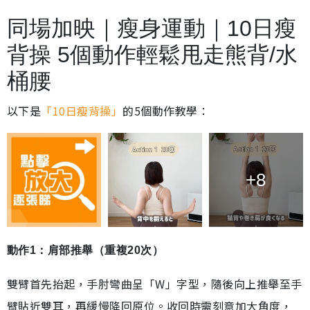
同場加映｜瘦身運動｜10日瘦
背操 5個動作輕鬆甩走熊背/水
桶腰
以下是
「10日瘦背操」
的5個動作教學：
+8
動作1：肩部推舉（重複20次）
雙臂首先抬起，手肘彎曲呈「W」字型，隨後向上推舉至手
臂貼近雙耳，再緩慢降回原位。收回時需刻意加大角度，