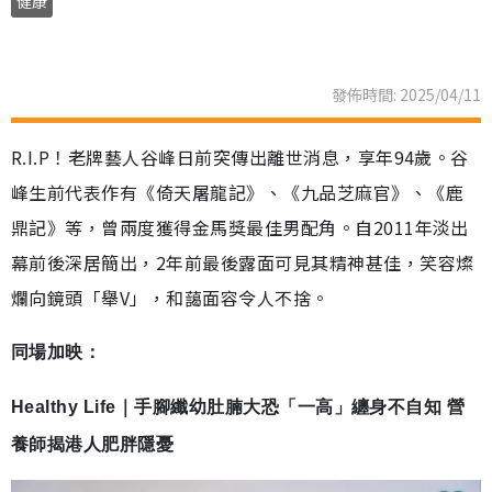
健康
發佈時間: 2025/04/11
R.I.P！老牌藝人谷峰日前突傳出離世消息，享年94歲。谷
峰生前代表作有《倚天屠龍記》、《九品芝麻官》、《鹿
鼎記》等，曾兩度獲得金馬獎最佳男配角。自2011年淡出
幕前後深居簡出，2年前最後露面可見其精神甚佳，笑容燦
爛向鏡頭「舉V」，和藹面容令人不捨。
同場加映：
Healthy Life｜手腳纖幼肚腩大恐「一高」纏身不自知 營
養師揭港人肥胖隱憂