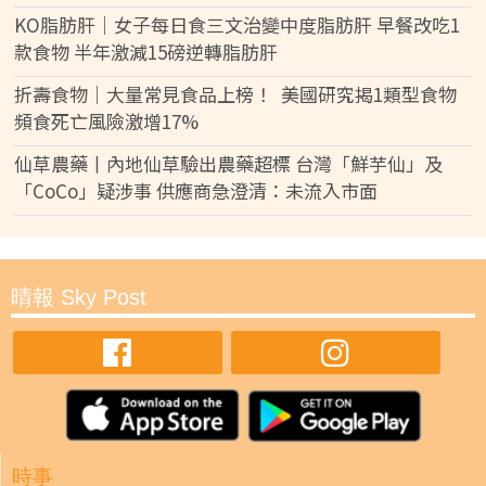
KO脂肪肝｜女子每日食三文治變中度脂肪肝 早餐改吃1
款食物 半年激減15磅逆轉脂肪肝
折壽食物｜大量常見食品上榜！ 美國研究揭1類型食物
頻食死亡風險激增17%
仙草農藥丨內地仙草驗出農藥超標 台灣「鮮芋仙」及
「CoCo」疑涉事 供應商急澄清：未流入市面
晴報 Sky Post
時事