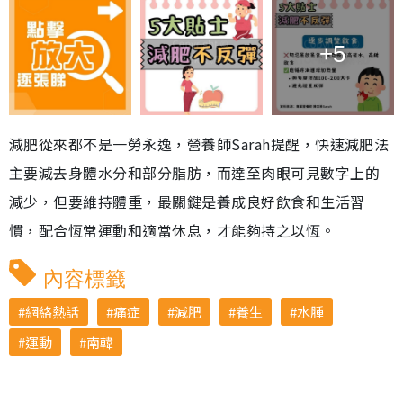
+5
減肥從來都不是一勞永逸，營養師Sarah提醒，快速減肥法
主要減去身體水分和部分脂肪，而達至肉眼可見數字上的
減少，但要維持體重，最關鍵是養成良好飲食和生活習
慣，配合恆常運動和適當休息，才能夠持之以恆。
內容標籤
網絡熱話
痛症
減肥
養生
水腫
運動
南韓