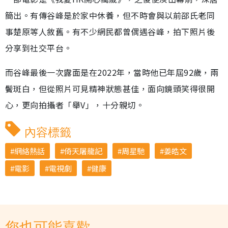
簡出。有傳谷峰是於家中休養，但不時會與以前邵氏老同
事楚原等人敘舊。有不少網民都曾偶遇谷峰，拍下照片後
分享到社交平台。
而谷峰最後一次露面是在2022年，當時他已年屆92歲，兩
鬢斑白，但從照片可見精神狀態甚佳，面向鏡頭笑得很開
心，更向拍攝者「舉V」，十分親切。
內容標籤
網絡熱話
倚天屠龍記
周星馳
姜皓文
電影
電視劇
健康
您也可能喜歡...