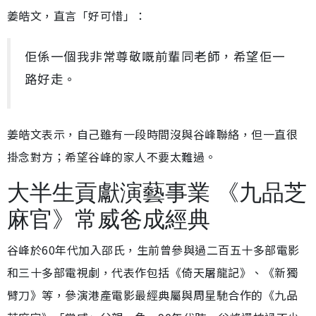
姜皓文，直言「好可惜」：
佢係一個我非常尊敬嘅前輩同老師，希望佢一
路好走。
姜皓文表示，自己雖有一段時間沒與谷峰聯絡，但一直很
掛念對方；希望谷峰的家人不要太難過。
大半生貢獻演藝事業 《九品芝
麻官》常威爸成經典
谷峰於60年代加入邵氏，生前曾參與過二百五十多部電影
和三十多部電視劇，代表作包括《倚天屠龍記》、《新獨
臂刀》等，參演港產電影最經典屬與周星馳合作的《九品