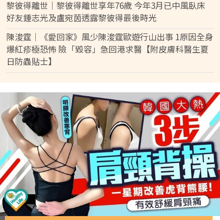
黎彼得離世｜黎彼得離世享年76歲 今年3月已中風臥床
好友鍾志光及盧宛茵透露黎彼得最後時光
陳浚霆｜《愛回家》風少陳浚霆歐遊行山出事 1原因全身
爆紅疹極恐怖 險「毀容」急回港求醫【附皮膚科醫生夏
日防蟲貼士】