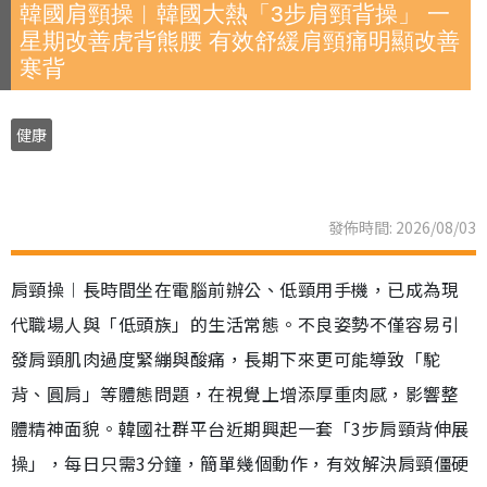
韓國肩頸操︱韓國大熱「3步肩頸背操」 一
星期改善虎背熊腰 有效舒緩肩頸痛明顯改善
寒背
健康
發佈時間: 2026/08/03
肩頸操︱長時間坐在電腦前辦公、低頸用手機，已成為現
代職場人與「低頭族」的生活常態。不良姿勢不僅容易引
發肩頸肌肉過度緊繃與酸痛，長期下來更可能導致「駝
背、圓肩」等體態問題，在視覺上增添厚重肉感，影響整
體精神面貌。韓國社群平台近期興起一套「3步肩頸背伸展
操」，每日只需3分鐘，簡單幾個動作，有效解決肩頸僵硬