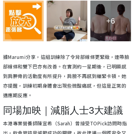
+6
據Marumi分享，這組訓練除了令背部線條更緊緻，連帶臉
部線條和雙下巴亦有改善。在實測約一星期後，已明顯感
到肩胛骨的活動度有所提升，肩膀不再感到繃緊卡頓。她
亦提醒，訓練初期身體會出現些微酸痛感，但這是正常的
適應期反應。
同場加映｜減脂人士3大建議
本港專業營養師陳宣希（Sarah）曾接受TOPick訪問時指
出，飲食管控是減肥成功的關鍵，故此建議一個既安全又