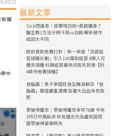
5/03/21
最新文章
在新聞
Sick問識答｜皮膚現白斑=真菌纏身？
醫生教1方法分辨汗斑vs白蝕 解析發作
成因大不同
政府資助免費打針｜新一季度「流感疫
苗接種計劃」引入130萬劑疫苗 8類人可
優先接種 科興疫苗最快月底先到港【附
4條件免費接種】
小學中
食腦蟲｜男子泰國狂食生醃海鮮染「食
腦蟲」腸道嚴重潰爛 反覆大出血休克險
死
黎彼得離世｜黎彼得離世享年76歲 今年
3月已中風臥床 好友鍾志光及盧宛茵透
露黎彼得最後時光
陳浚霆｜《愛回家》風少陳浚霆歐遊行