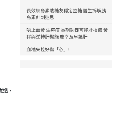
長效胰島素助糖友穩定控糖 醫生拆解胰
島素針劑迷思
唔止面黃 生痘痘 長期攰都可能肝損傷 黃
祥興逆轉肝機能 慶幸及早護肝
血糖失控好傷「心」!
煮透，