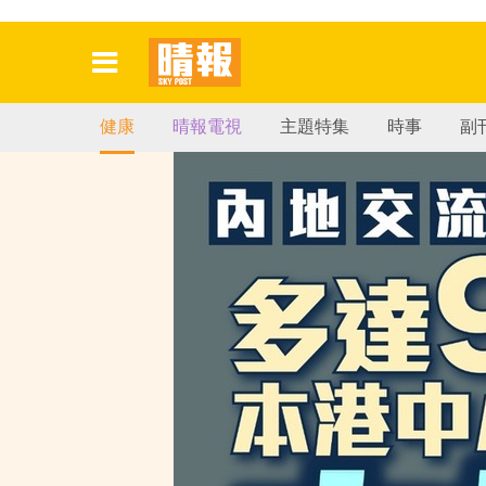
健康
晴報電視
主題特集
時事
副