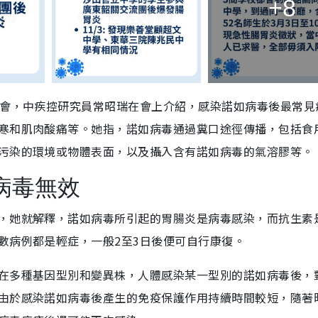
+8
布會，中疾控研究員常昭瑞在會上介紹，感染諾如病毒後最常見
寒和肌肉酸痛等。她指，諾如病毒通過糞口途徑傳播，包括食
污染的環境或物體表面，以及攝入含有諾如病毒的氣溶膠等。
病毒無效
，她就解釋，諾如病毒所引起的胃腸炎是病毒感染，而抗生素
數病例都是輕症，一般2至3日後便可自行康復。
在多種基因型別和變異株，人體感染某一型別的諾如病毒後，
由於感染諾如病毒後產生的免疫保護作用持續時間較短，隨著