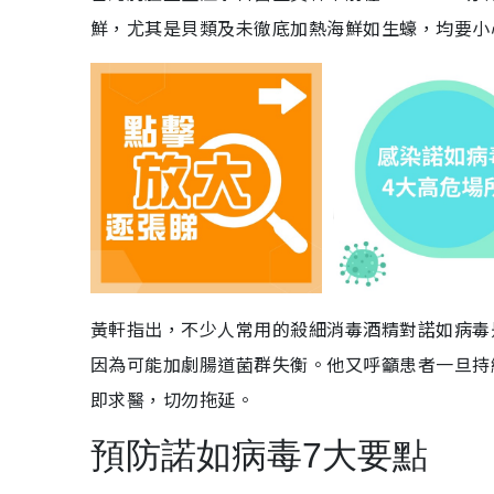
鮮，尤其是貝類及未徹底加熱海鮮如生蠔，均要小
黃軒指出，不少人常用的殺細消毒酒精對諾如病毒
因為可能加劇腸道菌群失衡。他又呼籲患者一旦持
即求醫，切勿拖延。
預防諾如病毒7大要點