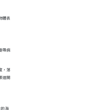
物體表
要帶病
度，落
渠道開
生的海