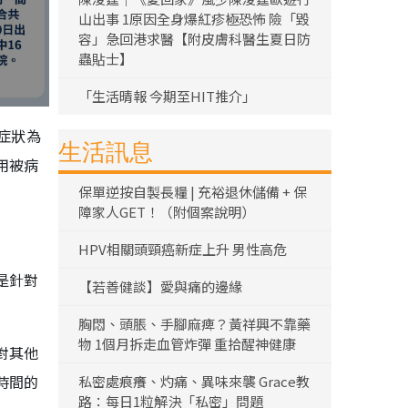
山出事 1原因全身爆紅疹極恐怖 險「毀
容」急回港求醫【附皮膚科醫生夏日防
蟲貼士】
「生活晴報 今期至HIT推介」
症狀為
生活訊息
用被病
保單逆按自製長糧 | 充裕退休儲備 + 保
障家人GET！（附個案說明）
HPV相關頭頸癌新症上升 男性高危
是針對
【若善健談】愛與痛的邊緣
胸悶、頭脹、手腳麻痺？黃祥興不靠藥
物 1個月拆走血管炸彈 重拾醒神健康
對其他
時間的
私密處痕癢、灼痛、異味來襲 Grace教
路：每日1粒解決「私密」問題