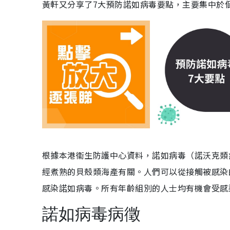
黃軒又分享了7大預防諾如病毒要點，主要集中於
根據本港衞生防護中心資料，諾如病毒（諾沃克類
經煮熟的貝殼類海產有關。人們可以從接觸被感染
感染諾如病毒。所有年齡組別的人士均有機會受感
諾如病毒病徵