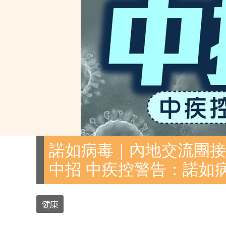
諾如病毒｜內地交流團接
中招 中疾控警告：諾如
健康