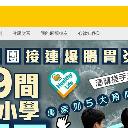
刊
健康財富
我的麻煩糖友
心律知多D