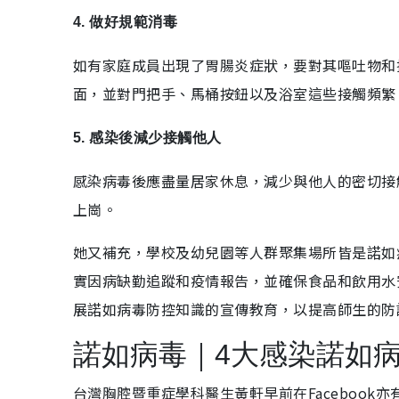
4. 做好規範消毒
如有家庭成員出現了胃腸炎症狀，要對其嘔吐物和
面，並對門把手、馬桶按鈕以及浴室這些接觸頻繁
5. 感染後減少接觸他人
感染病毒後應盡量居家休息，減少與他人的密切接
上崗。
她又補充，學校及幼兒園等人群聚集場所皆是諾如
實因病缺勤追蹤和疫情報告，並確保食品和飲用水
展諾如病毒防控知識的宣傳教育，以提高師生的防
諾如病毒｜4大感染諾如
台灣胸腔暨重症學科醫生黃軒早前在Facebook亦