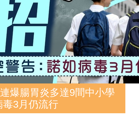
連爆腸胃炎多達9間中小學
病毒3月仍流行