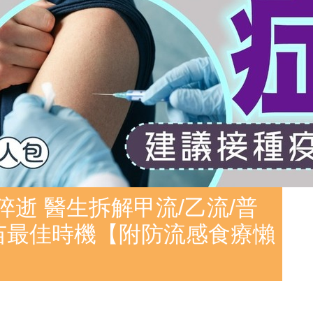
逝 醫生拆解甲流/乙流/普
苗最佳時機【附防流感食療懶