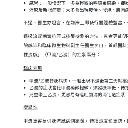
感冒：一般情況下，多為輕微的呼吸道感染，症
流感及新冠病毒：大多會出現疲倦、發燒、肌肉
不過，醫生亦坦言，在臨床上即使行醫經驗豐富，
透過流感病毒抗原或核酸檢測的方法，患者更能明
院感染和臨床微生物科副主任醫生李冉、首都醫科
性流感」（甲流/乙流）的症狀區分：
臨床表現
甲流/乙流皆起病快，一般出現不適後第二天就高
乙流的症狀會比甲流稍微輕微，爆發機率低，傳
兒童染上乙流，更容易有嘔吐腹瀉的消化道症狀
變異性
甲流更容易引起流感病例高發，傳播速度也更快，