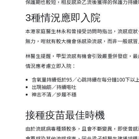
保護期也較短，相反感染乙流後獲得的保護力持續
3種情況應即入院
本港家庭醫生林永和曾接受訪問時指出，流感症狀
無力，咁就有較大機會係感染流感，而非一般感冒
林醫生提醒，甲型流感有機會引致嚴重併發症，最
情況應考慮立即入院：
含氧量持續低於95／心跳持續在每分鐘100下以
出現抽筋／持續嘔吐
神志不清／步履不穩
接種疫苗最佳時機
由於流感病毒種類較多，且會不斷變異，即使曾感
會再感染其他流感病毒，因此梁子超醫生建議接種