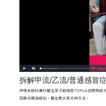
載
播
開
入
放
啟
完
音
畢
效
拆解甲流/乙流/普通感冒
:
1
0
.
3
呼吸系統科專科醫生梁子超接受TOPick訪問時表
5
%
冠肺炎頗為相似。醫生教大家分辨方法：