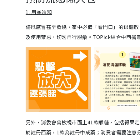
1. 用藥須知
傷風感冒甚至發燒，家中必備「看門口」的銀翹散
及使用禁忌，切勿自行服藥。TOPick綜合中西
另外，消委會曾檢視市面上41款喉糖，包括得果定
於註冊西藥，1款為註冊中成藥；消費者需要注意分