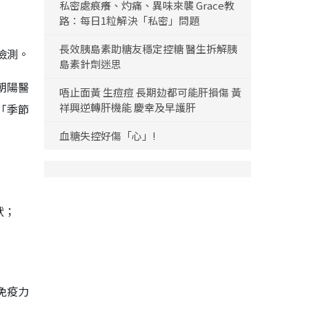
私密處痕癢、灼痛、異味來襲 Grace教
路：每日1粒解決「私密」問題
長效胰島素助糖友穩定控糖 醫生拆解胰
檢測。
島素針劑迷思
朝陽醫
唔止面黃 生痘痘 長期攰都可能肝損傷 黃
祥興逆轉肝機能 慶幸及早護肝
「季節
血糖失控好傷「心」!
狀；
免疫力