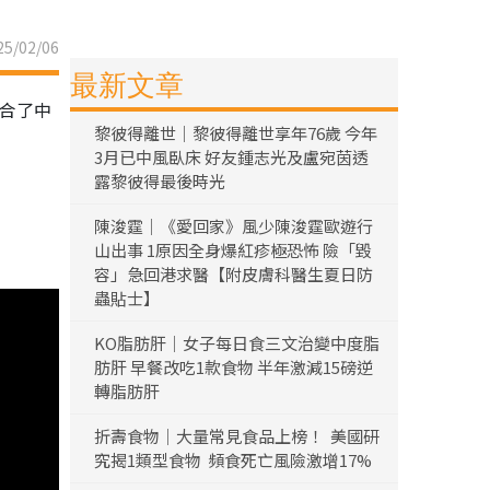
5/02/06
最新文章
整合了中
黎彼得離世｜黎彼得離世享年76歲 今年
3月已中風臥床 好友鍾志光及盧宛茵透
露黎彼得最後時光
陳浚霆｜《愛回家》風少陳浚霆歐遊行
山出事 1原因全身爆紅疹極恐怖 險「毀
容」急回港求醫【附皮膚科醫生夏日防
蟲貼士】
KO脂肪肝｜女子每日食三文治變中度脂
肪肝 早餐改吃1款食物 半年激減15磅逆
轉脂肪肝
折壽食物｜大量常見食品上榜！ 美國研
究揭1類型食物 頻食死亡風險激增17%