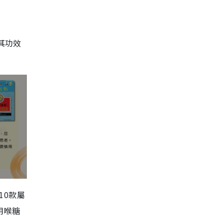
其功效
10款屬
用喉糖