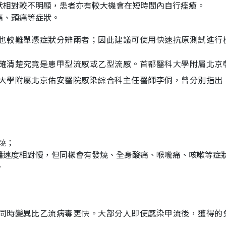
狀相對較不明顯，患者亦有較大機會在短時間內自行痊癒。
痛、頭痛等症狀。
也較難單憑症狀分辨兩者；因此建議可使用快速抗原測試進行
確清楚究竟是患甲型流感或乙型流感。首都醫科大學附屬北京
大學附屬北京佑安醫院感染綜合科主任醫師李侗，曾分別指出
燒；
播速度相對慢，但同樣會有發燒、全身酸痛、喉嚨痛、咳嗽等症
。
同時變異比乙流病毒更快。大部分人即使感染甲流後，獲得的