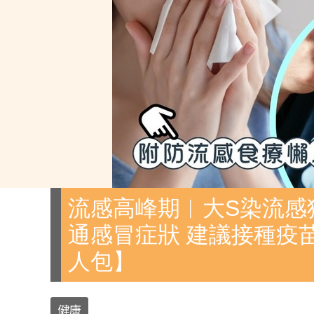
流感高峰期︱大S染流感猝
通感冒症狀 建議接種疫
人包】
健康