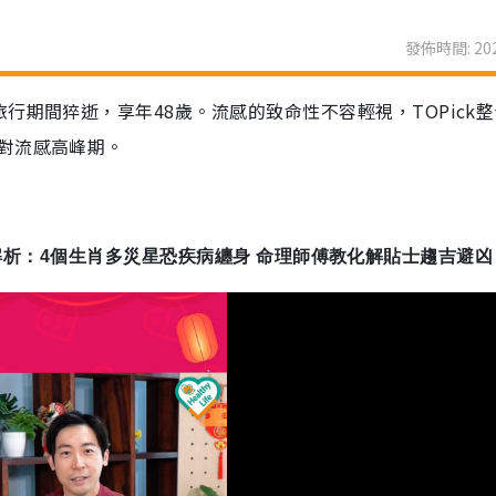
發佈時間: 202
行期間猝逝，享年48歲。流感的致命性不容輕視，TOPick
對流感高峰期。
健康運勢解析：4個生肖多災星恐疾病纏身 命理師傅教化解貼士趨吉避凶