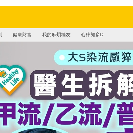
刊
健康財富
我的麻煩糖友
心律知多D