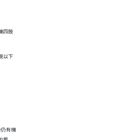
燒四肢
現以下
後仍有機
的風