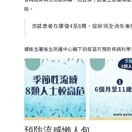
險。
流感患者在康復4至8周、症狀完全消失後
據衞生署衞生防護中心轄下的疫苗可預防疾病科學
預防流感懶人包