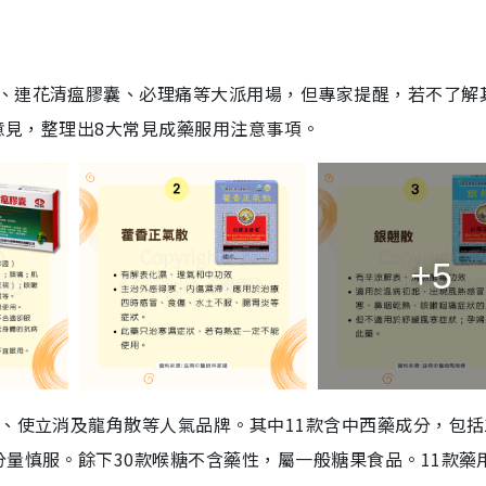
、連花清瘟膠囊、必理痛等大派用場，但專家提醒，若不了解
醫意見，整理出8大常見成藥服用注意事項。
+5
、使立消及龍角散等人氣品牌。其中11款含中西藥成分，包括
量慎服。餘下30款喉糖不含藥性，屬一般糖果食品。11款藥