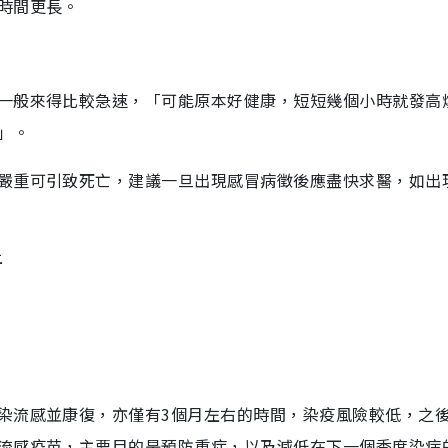
時間更長。
一般來得比較急速，「可能原本好健康，短短幾個小時就發高
」。
嚴重可引致死亡，建議一旦出現感冒病徵後應盡快求醫，如出
上
染流感並康復，亦僅有3個月左右的時間，染疫風險較低，之
流感疫苗，主要目的是預防重症，以及減低在下一個季度染病