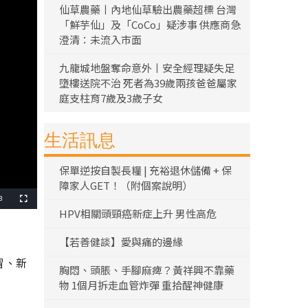
仙草農藥丨內地仙草驗出農藥超標 台灣
「鮮芋仙」及「CoCo」疑涉事 供應商急
澄清：未流入市面
九龍城地盤奪命意外丨安全經理疑失足
墮樓送院不治 死者為39歲兩孩爸爸屬家
庭支柱育7歲及3歲子女
生活訊息
保單逆按自製長糧 | 充裕退休儲備 + 保
障家人GET！（附個案說明）
3
全
螢
HPV相關頭頸癌新症上升 男性高危
幕
【若善健談】愛與痛的邊緣
冒、新
胸悶、頭脹、手腳麻痺？黃祥興不靠藥
物 1個月拆走血管炸彈 重拾醒神健康