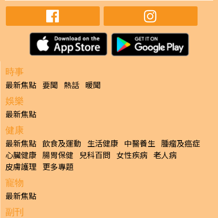
時事
最新焦點
要聞
熱話
暖聞
娛樂
最新焦點
健康
最新焦點
飲食及運動
生活健康
中醫養生
腫瘤及癌症
心臟健康
腸胃保健
兒科百問
女性疾病
老人病
皮膚護理
更多專題
寵物
最新焦點
副刊