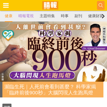
健康
晴報電視
主題特集
時事
副刊
健康財富
瀕臨生死｜人死前會看到甚麼？ 科學家揭
「臨終前後900秒」大腦閃現人生跑馬燈