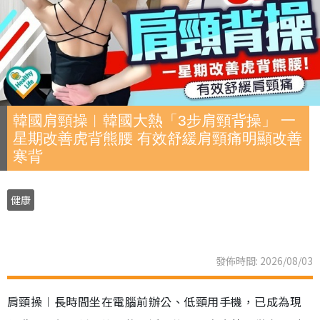
韓國肩頸操︱韓國大熱「3步肩頸背操」 一
星期改善虎背熊腰 有效舒緩肩頸痛明顯改善
寒背
健康
發佈時間: 2026/08/03
肩頸操︱長時間坐在電腦前辦公、低頸用手機，已成為現