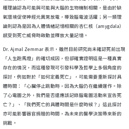
種理論認為可能與可能與大腦的生物機制相關，是由於缺
氧環境促使神經元異常放電，導致腦電波活躍；另一類理
論則認為是因為人體情緒記憶相關的杏仁核（amygdala）
感受到死亡威脅時啟動並釋放大量記憶。
Dr. Ajmal Zemmar 表示，雖然目前研究尚未確認死前出現
「人生跑馬燈」的確切成因，但卻確實證明這是一種真實
存在的情況，而這種發現可引發科學及哲學上多個角度的
探討，例如對於「如何定義死亡」，可能需要重新探討具
體時間：「心臟停止跳動時，因為大腦仍在繼續運作。除
了心電圖之外，我們是否還應該記錄腦電圖活動來宣告死
亡？」、「我們死亡的具體時間是什麼時候？」這此探討
亦可能影響器官捐贈的時間，為未來的醫學決策帶來新的
挑戰。