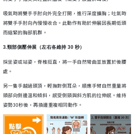
吸氣時將雙手手肘向外完全打開，進行深度擴胸；吐氣時
將雙手手肘向內慢慢收合。此動作有助於伸展因長期低頭
而縮緊的胸部肌群。
3.頸部側壓伸展（左右各維持 30 秒）
採坐姿或站姿，脊椎挺直，將一手自然彎曲並放置於後腰
處。
另一隻手越過頭頂，輕撫對側耳朵，順應手臂自然重量將
頭部向側邊溫和傾斜，感受側頸與斜方肌的拉伸感。維持
姿勢30秒後，再換邊重複相同動作。