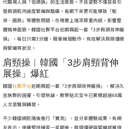
代職場人與「低頭族」的生活常態。不良姿勢不僅容易引
發肩頸肌肉過度緊繃與酸痛，長期下來更可能導致「駝
背、圓肩」等體態問題，在視覺上增添厚重肉感，影響整
體精神面貌。韓國社群平台近期興起一套「3步肩頸背伸展
操」，每日只需3分鐘，簡單幾個動作，有效解決肩頸僵硬
與緊繃等狀況。
肩頸操︱韓國「3步肩頸背伸
展操」爆紅
韓國
社群平台
近期興起一套「3步肩頸背伸展操」，解決久
坐族群的困擾，引發熱論，教學貼文至今已累積超過68萬
人次瀏覽與轉發。
不少韓國網民隨後進行「實測」，並分享體驗成果。有網
友表示，連續堅持練習一星期後，肩頸僵硬與緊繃感獲得