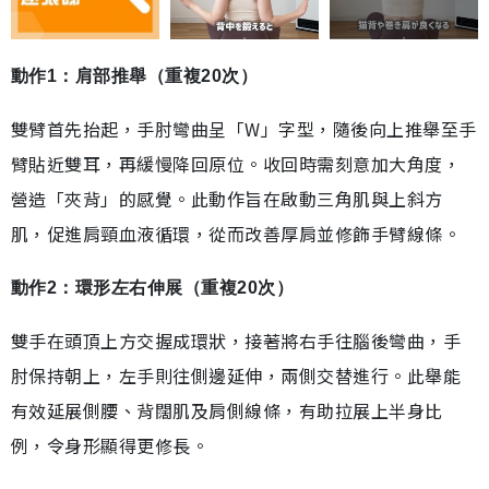
動作1：肩部推舉（重複20次）
雙臂首先抬起，手肘彎曲呈「W」字型，隨後向上推舉至手
臂貼近雙耳，再緩慢降回原位。收回時需刻意加大角度，
營造「夾背」的感覺。此動作旨在啟動三角肌與上斜方
肌，促進肩頸血液循環，從而改善厚肩並修飾手臂線條。
動作2：環形左右伸展（重複20次）
雙手在頭頂上方交握成環狀，接著將右手往腦後彎曲，手
肘保持朝上，左手則往側邊延伸，兩側交替進行。此舉能
有效延展側腰、背闊肌及肩側線條，有助拉展上半身比
例，令身形顯得更修長。