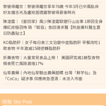
黎彼得離世｜黎彼得離世享年76歲 今年3月已中風臥床
好友鍾志光及盧宛茵透露黎彼得最後時光
陳浚霆｜《愛回家》風少陳浚霆歐遊行山出事 1原因全身
爆紅疹極恐怖 險「毀容」急回港求醫【附皮膚科醫生夏
日防蟲貼士】
KO脂肪肝｜女子每日食三文治變中度脂肪肝 早餐改吃1
款食物 半年激減15磅逆轉脂肪肝
折壽食物｜大量常見食品上榜！ 美國研究揭1類型食物
頻食死亡風險激增17%
仙草農藥丨內地仙草驗出農藥超標 台灣「鮮芋仙」及
「CoCo」疑涉事 供應商急澄清：未流入市面
晴報 Sky Post