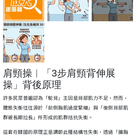
+1
肩頸操︱「3步肩頸背伸展
操」背後原理
許多民眾普遍認為「駝背」主因是背部肌力不足，然而，
體態失衡往往源於「前側胸肌過度緊繃」與「後側背部肌
群被長期拉長」所形成的肌群拮抗失衡。
這套在韓國的原理正是調節此種結構性失衡，透過「擴胸