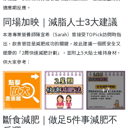
適應期反應。
同場加映｜減脂人士3大建議
本港專業營養師陳宣希（Sarah）曾接受TOPick訪問時指
出，飲食管控是減肥成功的關鍵，故此建議一個既安全又
健康的「2周快速減肥計劃」，並附上5大貼士維持身材，
供大家參考：
+7
斷食減肥｜做足5件事減肥不