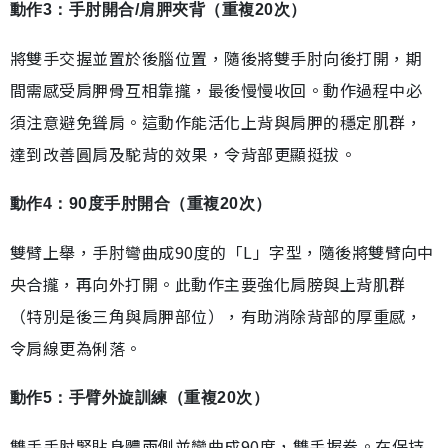
動作3：手肘開合/肩胛夾背（重複20次）
將雙手交握並置於後腦位置，隨後將雙手肘向後打開，期
間需感受肩胛骨互相靠攏，最後慢慢收回。動作過程中必
須注意避免聳肩。這動作能活化上背與肩胛的穩定肌群，
達到改善圓肩及駝背的效果，令背部更顯挺拔。
動作4：90度手肘開合（重複20次）
雙臂上舉，手肘彎曲成90度的「L」字型，隨後將雙臂向中
央合攏，再向外打開。此動作主要強化肩膀與上背肌群
（特別是後三角與肩胛部位），有助消除背部的厚重感，
令肩線更為俐落。
動作5：手臂外旋訓練（重複20次）
雙手手肘緊貼身體兩側並彎曲成90度，雙手握拳。在保持