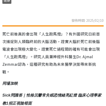
健康
發佈時間: 2025/02/10
死亡前後真的會出現「人生跑馬燈」？有外國研究日前首
次捕捉到人類臨終前的大腦活動，證實大腦於死亡前後腦
電波會出現極大變化，證實死亡過程間的確有可能會出現
「人生跑馬燈」。研究人員兼神經外科醫生Dr. Ajmal
Zemmar認為，這種研究有助為未來醫學決策帶來新挑
戰。
同場加映
Sick問識答｜性格沉鬱常失眠恐情緒亮紅燈 臨床心理學家
教1招正視陰暗面