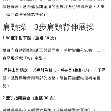
顯著舒緩，甚至連長期困擾的圓肩狀況也得到改善，大讚
「做完後全身極為放鬆」。
肩頸操︱3步肩頸背伸展操
1.90度手肘下壓（重複 30 次）
雙臂向身體兩側抬起至與肩同高，手肘彎曲呈90度，上半
身呈現類似「W」字型。
保持上臂穩定，以手肘為軸心，將前臂緩緩向前、向下壓
低，感受肩胛骨與背部的收縮，隨後再抬起恢復初始姿
勢。
2.雙手抱頭開合（重複 30 次）
將雙手手指交叉輕置於腦後（或雙手放置於耳後）。