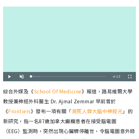
剩
-
4:13
載
播
開
全
入
放
啟
螢
完
音
幕
餘
畢
效
綜合外媒及《
School Of Medicine
》報道，路易維爾大學
:
1
時
2
教授兼神經外科醫生 Dr. Ajmal Zemmar 早前曾於
.
8
間
1
%
《
Frontiers
》發布一項有關「
瀕死人類大腦中神經元
」的
新研究，指一名87歲加拿大癲癇患者在接受腦電圖
（EEG）監測時，突然出現心臟驟停離世，令腦電圖意外錄