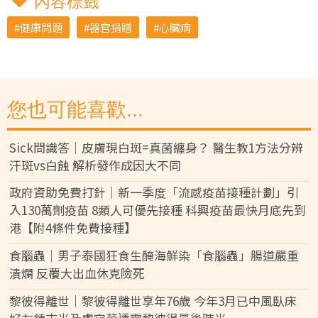
內容標籤
健康問題
器官捐贈
心臟病
您也可能喜歡...
Sick問識答｜皮膚現白斑=真菌纏身？ 醫生教1方法分辨
汗斑vs白蝕 解析發作成因大不同
政府資助免費打針｜新一季度「流感疫苗接種計劃」引
入130萬劑疫苗 8類人可優先接種 科興疫苗最快月底先到
港【附4條件免費接種】
食腦蟲｜男子泰國狂食生醃海鮮染「食腦蟲」腸道嚴重
潰爛 反覆大出血休克險死
黎彼得離世｜黎彼得離世享年76歲 今年3月已中風臥床