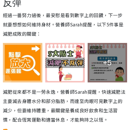
反彈
經過一番努力過後，最安慰是看到數字上的回饋，下一步
就要想想如何維持身材。營養師Sarah提醒，以下5件事是
減肥成敗的關鍵：
+5
減肥從來都不是一勞永逸，營養師Sarah提醒，快速減肥法
主要減去身體水分和部分脂肪，而達至肉眼可見數字上的
減少，但要維持體重，最關鍵是養成良好飲食和生活習
慣，配合恆常運動和適當休息，才能夠持之以恆。