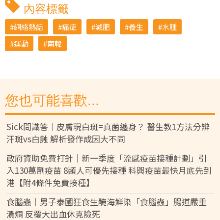
內容標籤
網絡熱話
痛症
減肥
養生
水腫
運動
南韓
您也可能喜歡...
Sick問識答｜皮膚現白斑=真菌纏身？ 醫生教1方法分辨
汗斑vs白蝕 解析發作成因大不同
政府資助免費打針｜新一季度「流感疫苗接種計劃」引
入130萬劑疫苗 8類人可優先接種 科興疫苗最快月底先到
港【附4條件免費接種】
食腦蟲｜男子泰國狂食生醃海鮮染「食腦蟲」腸道嚴重
潰爛 反覆大出血休克險死