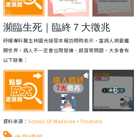
瀕臨生死｜臨終７大徵兆
紓緩專科醫生林國光接受本報訪問時表示，當病人將要離
開世界，病人不一定會出現發燒、感冒等問題，大多會有
以下跡象：
+6
資料來源：
School Of Medicine
、
Frontiers