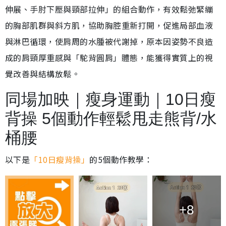
伸展、手肘下壓與頸部拉伸」的組合動作，有效鬆弛緊繃
的胸部肌群與斜方肌，協助胸腔重新打開，促進局部血液
與淋巴循環，使肩周的水腫被代謝掉，原本因姿勢不良造
成的肩頸厚重感與「駝背圓肩」體態，能獲得實質上的視
覺改善與結構放鬆。
同場加映｜瘦身運動｜10日瘦
背操 5個動作輕鬆甩走熊背/水
桶腰
以下是
「10日瘦背操」
的5個動作教學：
+8