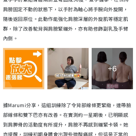
肩膀固定不動的狀態下，以手肘為軸心將手腕向外旋開，
隨後返回原位。此動作能強化肩膀深層的外旋肌等穩定肌
群，除了改善駝背與肩膀緊繃外，亦有助修飾副乳及手臂
內側。
+6
據Marumi分享，這組訓練除了令背部線條更緊緻，連帶臉
部線條和雙下巴亦有改善。在實測約一星期後，已明顯感
到肩胛骨的活動度有所提升，肩膀不再感到繃緊卡頓。她
亦提醒，訓練初期身體會出現些微酸痛感，但這是正常的