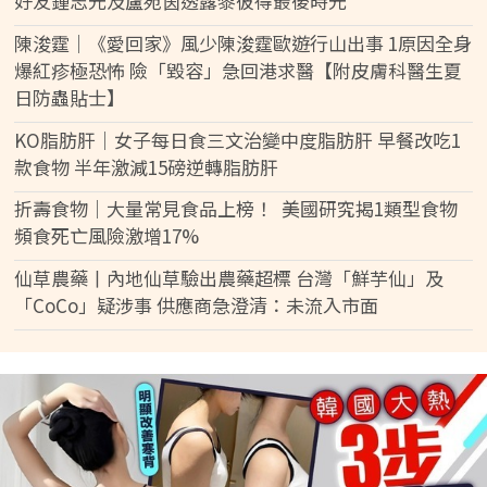
好友鍾志光及盧宛茵透露黎彼得最後時光
陳浚霆｜《愛回家》風少陳浚霆歐遊行山出事 1原因全身
爆紅疹極恐怖 險「毀容」急回港求醫【附皮膚科醫生夏
日防蟲貼士】
KO脂肪肝｜女子每日食三文治變中度脂肪肝 早餐改吃1
款食物 半年激減15磅逆轉脂肪肝
折壽食物｜大量常見食品上榜！ 美國研究揭1類型食物
頻食死亡風險激增17%
仙草農藥丨內地仙草驗出農藥超標 台灣「鮮芋仙」及
「CoCo」疑涉事 供應商急澄清：未流入市面