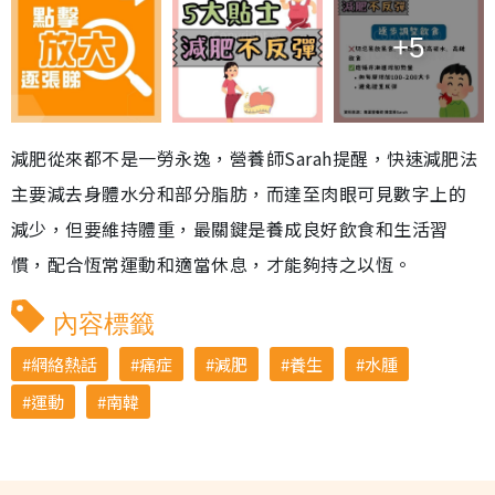
+5
減肥從來都不是一勞永逸，營養師Sarah提醒，快速減肥法
主要減去身體水分和部分脂肪，而達至肉眼可見數字上的
減少，但要維持體重，最關鍵是養成良好飲食和生活習
慣，配合恆常運動和適當休息，才能夠持之以恆。
內容標籤
網絡熱話
痛症
減肥
養生
水腫
運動
南韓