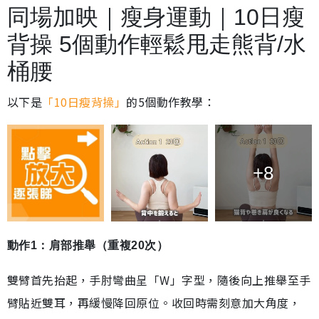
同場加映｜瘦身運動｜10日瘦
背操 5個動作輕鬆甩走熊背/水
桶腰
以下是
「10日瘦背操」
的5個動作教學：
+8
動作1：肩部推舉（重複20次）
雙臂首先抬起，手肘彎曲呈「W」字型，隨後向上推舉至手
臂貼近雙耳，再緩慢降回原位。收回時需刻意加大角度，