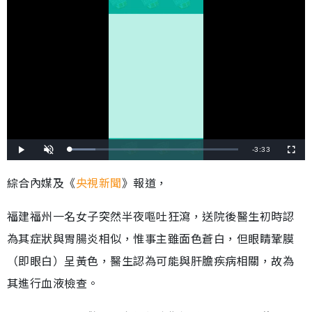
剩
-
3:33
載
播
開
全
入
放
啟
螢
完
音
幕
餘
畢
效
綜合內媒及《
央視新聞
》報道，
:
1
時
5
.
2
福建福州一名女子突然半夜嘔吐狂瀉，送院後醫生初時認
間
1
%
為其症狀與胃腸炎相似，惟事主雖面色蒼白，但眼睛鞏膜
（即眼白）呈黃色，醫生認為可能與肝膽疾病相關，故為
其進行血液檢查。