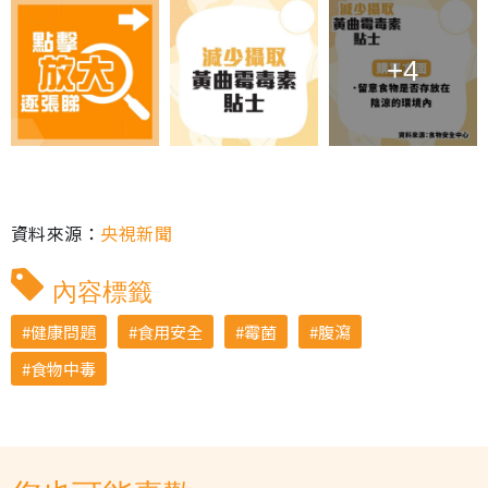
+4
資料來源：
央視新聞
內容標籤
健康問題
食用安全
霉菌
腹瀉
食物中毒