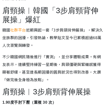
肩頸操︱韓國「3步肩頸背伸
展操」爆紅
韓國
社群平台
近期興起一套「3步肩頸背伸展操」，解決久
坐族群的困擾，引發熱論，教學貼文至今已累積超過68萬
人次瀏覽與轉發。
不少韓國網民隨後進行「實測」，並分享體驗成果。有網
友表示，連續堅持練習一星期後，肩頸僵硬與緊繃感獲得
顯著舒緩，甚至連長期困擾的圓肩狀況也得到改善，大讚
「做完後全身極為放鬆」。
肩頸操︱3步肩頸背伸展操
1.90度手肘下壓（重複 30 次）