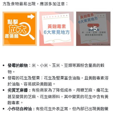
方及食物最易出現，應該多加注意：
+5
：米、小米、玉米、豆類等澱粉含量高的穀
發霉的穀物
物。
發霉的花生及堅果：花生及堅果富含油脂，且黃麴毒素溶
於油脂、容易感染黃麴菌。
有些商家為了降低成本，用糠芝麻、癟花生
劣質芝麻醬：
甚至變質的芝麻、花生做原料，其中變質的花生中含有黃
麴毒素。
有些花生外表正常，但內部已出現黃麴黴
小作坊自榨油：