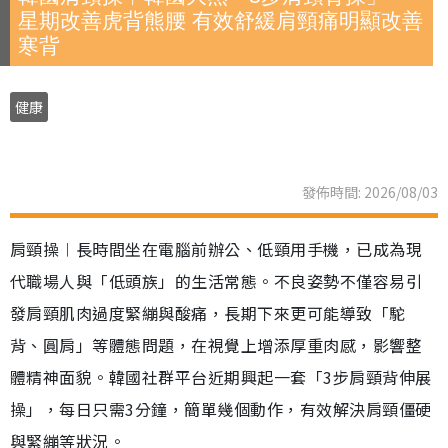
星期改善虎背熊腰 有效舒緩肩頸痛明顯改善
寒背
健康
發佈時間: 2026/08/03
肩頸操︱長時間坐在電腦前辦公、低頸用手機，已成為現
代職場人與「低頭族」的生活常態。不良姿勢不僅容易引
發肩頸肌肉過度緊繃與酸痛，長期下來更可能導致「駝
背、圓肩」等體態問題，在視覺上增添厚重肉感，影響整
體精神面貌。韓國社群平台近期興起一套「3步肩頸背伸展
操」，每日只需3分鐘，簡單幾個動作，有效解決肩頸僵硬
與緊繃等狀況。