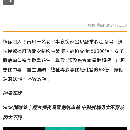
健康
發佈時間: 2024/11/20
禍從口入！內地一名女子半夜突然出現嚴重嘔吐腹瀉，送
院後驚揭肝功能受到嚴重破壞。經檢查後發0000現，女子
發病前曾進食發霉花生，導致1類致癌毒素攝取超標，出現
急性中毒。醫生強調，這種毒素毒性是砒霜的68倍、氰化
鉀的10倍，不容忽視！
同場加映
Sick問識答｜經常捱夜易腎虧氣血差 中醫拆解男女不育成
因大不同