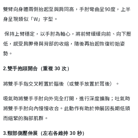
雙臂向身體兩側抬起至與肩同高，手肘彎曲呈90度，上半
身呈現類似「W」字型。
保持上臂穩定，以手肘為軸心，將前臂緩緩向前、向下壓
低，感受肩胛骨與背部的收縮，隨後再抬起恢復初始姿
勢。
2.雙手抱頭開合（重複 30 次）
將雙手手指交叉輕置於腦後（或雙手放置於耳後）。
吸氣時將雙手手肘向外完全打開，進行深度擴胸；吐氣時
將雙手手肘向內慢慢收合。此動作有助於伸展因長期低頭
而縮緊的胸部肌群。
3.頸部側壓伸展（左右各維持 30 秒）