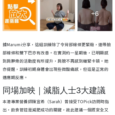
+6
據Marumi分享，這組訓練除了令背部線條更緊緻，連帶臉
部線條和雙下巴亦有改善。在實測約一星期後，已明顯感
到肩胛骨的活動度有所提升，肩膀不再感到繃緊卡頓。她
亦提醒，訓練初期身體會出現些微酸痛感，但這是正常的
適應期反應。
同場加映｜減脂人士3大建議
本港專業營養師陳宣希（Sarah）曾接受TOPick訪問時指
出，飲食管控是減肥成功的關鍵，故此建議一個既安全又