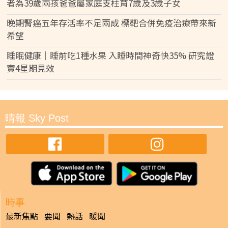
者為39歲兩孩爸爸屬家庭支柱育7歲及3歲子女
晚期腎癌五年存活率不足兩成 標靶合併免疫治療帶來新
希望
睡眠健康｜睡前吃1種水果 入睡時間神奇快35% 研究證
實4星期見效
晴報 Sky Post
時事
最新焦點
要聞
熱話
暖聞