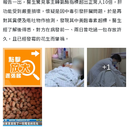
報告一出，醫生驚見事主轉氨酶指標超出正常人10倍，肝
功能受到嚴重損壞，懷疑是因中毒引發肝臟問題，於是再
對其糞便及嘔吐物作檢測，發現其中黃麴毒素超標。醫生
經了解後得悉，對方在病發前一、兩日曾吃過一包存放許
久，且已經發霉的花生而肇禍。
+1