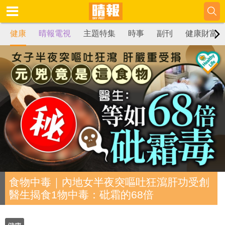
健康
晴報電視
主題特集
時事
副刊
健康財富
食物中毒｜內地女半夜突嘔吐狂瀉肝功受創
醫生揭食1物中毒：砒霜的68倍