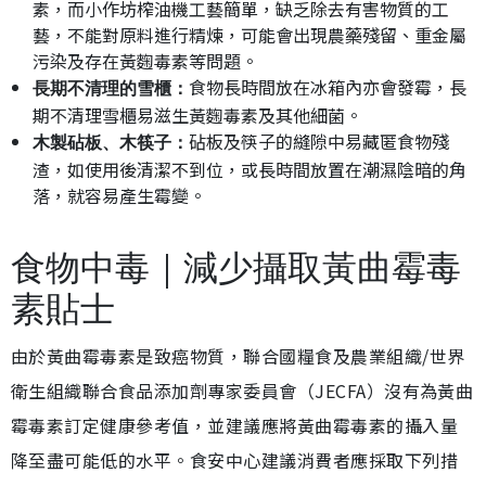
素，而小作坊榨油機工藝簡單，缺乏除去有害物質的工
藝，不能對原料進行精煉，可能會出現農藥殘留、重金屬
污染及存在黃麴毒素等問題。
食物長時間放在冰箱內亦會發霉，長
長期不清理的雪櫃：
期不清理雪櫃易滋生黃麴毒素及其他細菌。
砧板及筷子的縫隙中易藏匿食物殘
木製砧板、木筷子：
渣，如使用後清潔不到位，或長時間放置在潮濕陰暗的角
落，就容易產生霉變。
食物中毒｜減少攝取黃曲霉毒
素貼士
由於黃曲霉毒素是致癌物質，聯合國糧食及農業組織/世界
衛生組織聯合食品添加劑專家委員會（JECFA）沒有為黃曲
霉毒素訂定健康參考值，並建議應將黃曲霉毒素的攝入量
降至盡可能低的水平。食安中心建議消費者應採取下列措