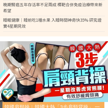
晚期腎癌五年存活率不足兩成 標靶合併免疫治療帶來新
希望
睡眠健康｜睡前吃1種水果 入睡時間神奇快35% 研究證
實4星期見效
韓國肩頸操︱韓國大熱「3步肩頸背操」 一