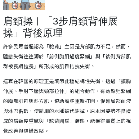
肩頸操︱「3步肩頸背伸展
操」背後原理
許多民眾普遍認為「駝背」主因是背部肌力不足，然而，
體態失衡往往源於「前側胸肌過度緊繃」與「後側背部肌
群被長期拉長」所形成的肌群拮抗失衡。
這套在韓國的原理正是調節此種結構性失衡，透過「擴胸
伸展、手肘下壓與頸部拉伸」的組合動作，有效鬆弛緊繃
的胸部肌群與斜方肌，協助胸腔重新打開，促進局部血液
與淋巴循環，使肩周的水腫被代謝掉，原本因姿勢不良造
成的肩頸厚重感與「駝背圓肩」體態，能獲得實質上的視
覺改善與結構放鬆。