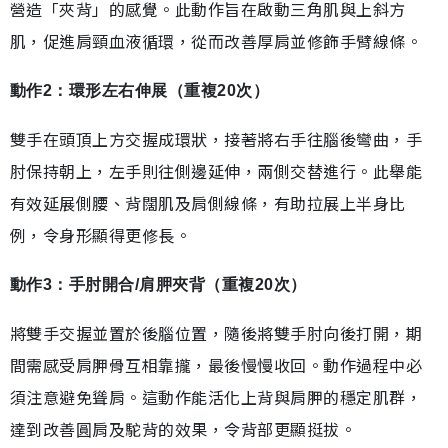
營造「夾背」的感覺。此動作旨在啟動三角肌與上斜方
肌，促進肩頸血液循環，從而改善厚肩並修飾手臂線條。
動作2：環形左右伸展（重複20次）
雙手在頭頂上方交握成環狀，接著將右手往腦後彎曲，手
肘保持朝上，左手則往側邊延伸，兩側交替進行。此舉能
有效延展側腰、背闊肌及肩側線條，有助拉展上半身比
例，令身形顯得更修長。
動作3：手肘開合/肩胛夾背（重複20次）
將雙手交握並置於後腦位置，隨後將雙手肘向後打開，期
間需感受肩胛骨互相靠攏，最後慢慢收回。動作過程中必
須注意避免聳肩。這動作能活化上背與肩胛的穩定肌群，
達到改善圓肩及駝背的效果，令背部更顯挺拔。