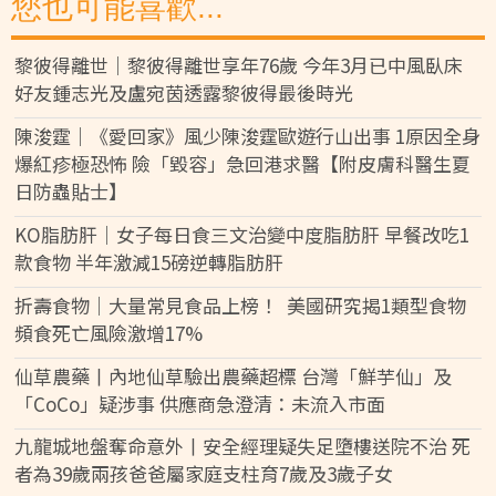
您也可能喜歡...
黎彼得離世｜黎彼得離世享年76歲 今年3月已中風臥床
好友鍾志光及盧宛茵透露黎彼得最後時光
陳浚霆｜《愛回家》風少陳浚霆歐遊行山出事 1原因全身
爆紅疹極恐怖 險「毀容」急回港求醫【附皮膚科醫生夏
日防蟲貼士】
KO脂肪肝｜女子每日食三文治變中度脂肪肝 早餐改吃1
款食物 半年激減15磅逆轉脂肪肝
折壽食物｜大量常見食品上榜！ 美國研究揭1類型食物
頻食死亡風險激增17%
仙草農藥丨內地仙草驗出農藥超標 台灣「鮮芋仙」及
「CoCo」疑涉事 供應商急澄清：未流入市面
九龍城地盤奪命意外丨安全經理疑失足墮樓送院不治 死
者為39歲兩孩爸爸屬家庭支柱育7歲及3歲子女