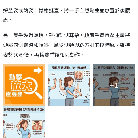
採坐姿或站姿，脊椎挺直，將一手自然彎曲並放置於後腰
處。
另一隻手越過頭頂，輕撫對側耳朵，順應手臂自然重量將
頭部向側邊溫和傾斜，感受側頸與斜方肌的拉伸感。維持
姿勢30秒後，再換邊重複相同動作。
+1