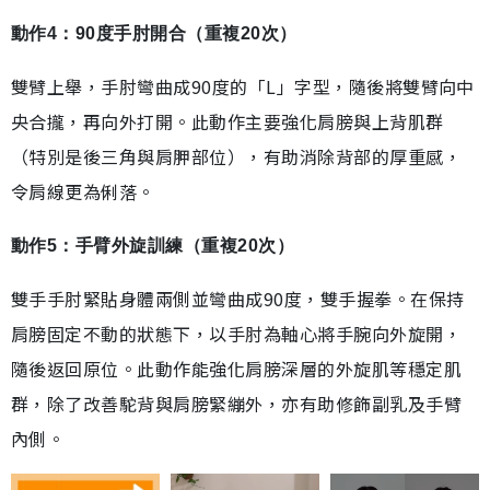
動作4：90度手肘開合（重複20次）
雙臂上舉，手肘彎曲成90度的「L」字型，隨後將雙臂向中
央合攏，再向外打開。此動作主要強化肩膀與上背肌群
（特別是後三角與肩胛部位），有助消除背部的厚重感，
令肩線更為俐落。
動作5：手臂外旋訓練（重複20次）
雙手手肘緊貼身體兩側並彎曲成90度，雙手握拳。在保持
肩膀固定不動的狀態下，以手肘為軸心將手腕向外旋開，
隨後返回原位。此動作能強化肩膀深層的外旋肌等穩定肌
群，除了改善駝背與肩膀緊繃外，亦有助修飾副乳及手臂
內側。