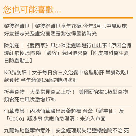
您也可能喜歡...
黎彼得離世｜黎彼得離世享年76歲 今年3月已中風臥床
好友鍾志光及盧宛茵透露黎彼得最後時光
陳浚霆｜《愛回家》風少陳浚霆歐遊行山出事 1原因全身
爆紅疹極恐怖 險「毀容」急回港求醫【附皮膚科醫生夏
日防蟲貼士】
KO脂肪肝｜女子每日食三文治變中度脂肪肝 早餐改吃1
款食物 半年激減15磅逆轉脂肪肝
折壽食物｜大量常見食品上榜！ 美國研究揭1類型食物
頻食死亡風險激增17%
仙草農藥丨內地仙草驗出農藥超標 台灣「鮮芋仙」及
「CoCo」疑涉事 供應商急澄清：未流入市面
九龍城地盤奪命意外丨安全經理疑失足墮樓送院不治 死