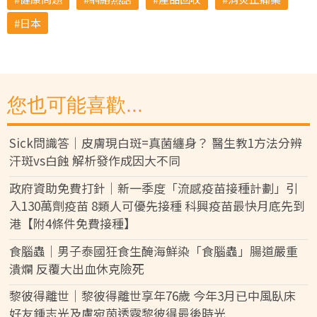
日本
您也可能喜歡...
Sick問識答｜皮膚現白斑=真菌纏身？ 醫生教1方法分辨
汗斑vs白蝕 解析發作成因大不同
政府資助免費打針｜新一季度「流感疫苗接種計劃」引
入130萬劑疫苗 8類人可優先接種 科興疫苗最快月底先到
港【附4條件免費接種】
食腦蟲｜男子泰國狂食生醃海鮮染「食腦蟲」腸道嚴重
潰爛 反覆大出血休克險死
黎彼得離世｜黎彼得離世享年76歲 今年3月已中風臥床
好友鍾志光及盧宛茵透露黎彼得最後時光