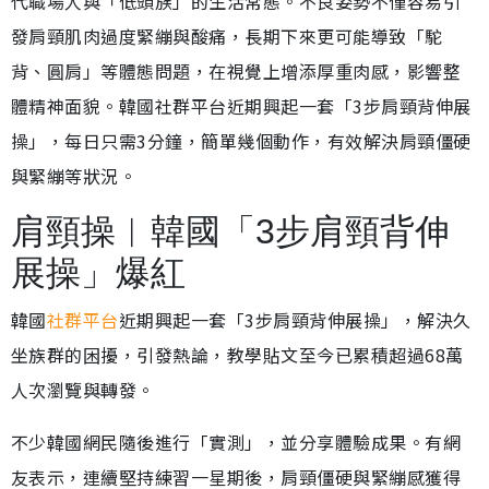
代職場人與「低頭族」的生活常態。不良姿勢不僅容易引
發肩頸肌肉過度緊繃與酸痛，長期下來更可能導致「駝
背、圓肩」等體態問題，在視覺上增添厚重肉感，影響整
體精神面貌。韓國社群平台近期興起一套「3步肩頸背伸展
操」，每日只需3分鐘，簡單幾個動作，有效解決肩頸僵硬
與緊繃等狀況。
肩頸操︱韓國「3步肩頸背伸
展操」爆紅
韓國
社群平台
近期興起一套「3步肩頸背伸展操」，解決久
坐族群的困擾，引發熱論，教學貼文至今已累積超過68萬
人次瀏覽與轉發。
不少韓國網民隨後進行「實測」，並分享體驗成果。有網
友表示，連續堅持練習一星期後，肩頸僵硬與緊繃感獲得