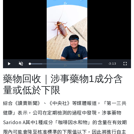
剩
-
3:13
載
播
開
全
入
放
啟
螢
完
音
幕
餘
畢
效
藥物回收｜涉事藥物1成分含
:
1
時
6
.
量或低於下限
7
間
9
%
綜合《讀賣新聞》、《中央社》等媒體報道，「第一三共
健康」表示，公司在定期檢測的過程中發現，涉事藥物
Saridon A其中1種成分「咖啡因水和物」的含量在有效期
限內可能會降至核准標準的下限值以下，因此將進行自主