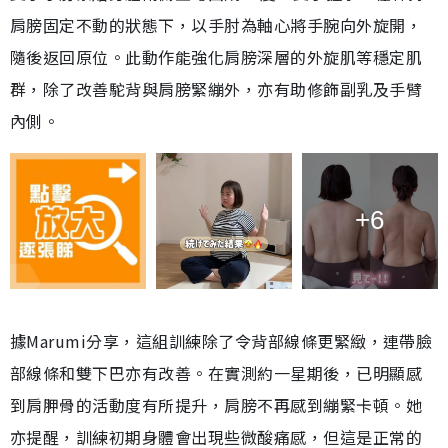
肩膀固定不動的狀態下，以手肘為軸心將手腕向外旋開，
隨後返回原位。此動作能強化肩膀深層的外旋肌等穩定肌
群，除了改善駝背與肩膀緊繃外，亦有助修飾副乳及手臂
內側。
+6
據Marumi分享，這組訓練除了令背部線條更緊緻，連帶臉
部線條和雙下巴亦有改善。在實測約一星期後，已明顯感
到肩胛骨的活動度有所提升，肩膀不再感到繃緊卡頓。她
亦提醒，訓練初期身體會出現些微酸痛感，但這是正常的