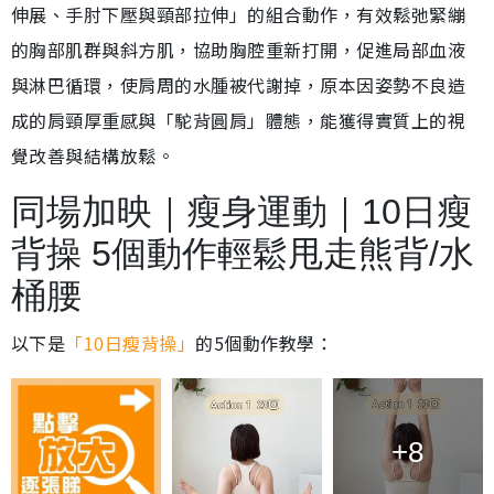
伸展、手肘下壓與頸部拉伸」的組合動作，有效鬆弛緊繃
的胸部肌群與斜方肌，協助胸腔重新打開，促進局部血液
與淋巴循環，使肩周的水腫被代謝掉，原本因姿勢不良造
成的肩頸厚重感與「駝背圓肩」體態，能獲得實質上的視
覺改善與結構放鬆。
同場加映｜瘦身運動｜10日瘦
背操 5個動作輕鬆甩走熊背/水
桶腰
以下是
「10日瘦背操」
的5個動作教學：
+8