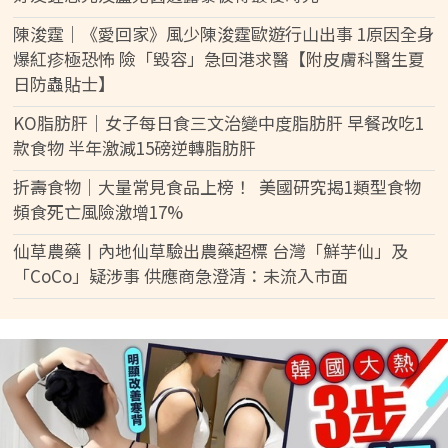
陳浚霆｜《愛回家》風少陳浚霆歐遊行山出事 1原因全身
爆紅疹極恐怖 險「毀容」急回港求醫【附皮膚科醫生夏
日防蟲貼士】
KO脂肪肝｜女子每日食三文治變中度脂肪肝 早餐改吃1
款食物 半年激減15磅逆轉脂肪肝
折壽食物｜大量常見食品上榜！ 美國研究揭1類型食物
頻食死亡風險激增17%
仙草農藥丨內地仙草驗出農藥超標 台灣「鮮芋仙」及
「CoCo」疑涉事 供應商急澄清：未流入市面