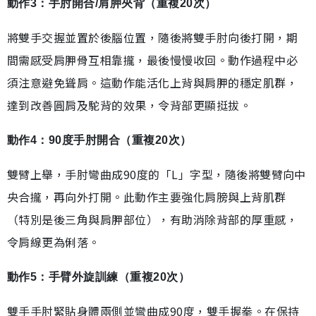
動作3：手肘開合/肩胛夾背（重複20次）
將雙手交握並置於後腦位置，隨後將雙手肘向後打開，期
間需感受肩胛骨互相靠攏，最後慢慢收回。動作過程中必
須注意避免聳肩。這動作能活化上背與肩胛的穩定肌群，
達到改善圓肩及駝背的效果，令背部更顯挺拔。
動作4：90度手肘開合（重複20次）
雙臂上舉，手肘彎曲成90度的「L」字型，隨後將雙臂向中
央合攏，再向外打開。此動作主要強化肩膀與上背肌群
（特別是後三角與肩胛部位），有助消除背部的厚重感，
令肩線更為俐落。
動作5：手臂外旋訓練（重複20次）
雙手手肘緊貼身體兩側並彎曲成90度，雙手握拳。在保持