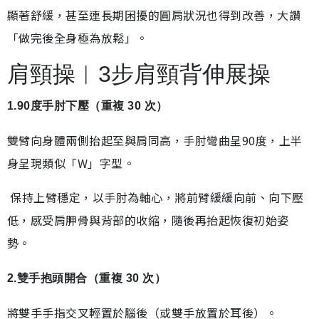
顯著舒緩，甚至連長期困擾的圓肩狀況也得到改善，大讚
「做完後全身極為放鬆」。
肩頸操︱3步肩頸背伸展操
1.90度手肘下壓（重複 30 次）
雙臂向身體兩側抬起至與肩同高，手肘彎曲呈90度，上半
身呈現類似「W」字型。
保持上臂穩定，以手肘為軸心，將前臂緩緩向前、向下壓
低，感受肩胛骨與背部的收縮，隨後再抬起恢復初始姿
勢。
2.雙手抱頭開合（重複 30 次）
將雙手手指交叉輕置於腦後（或雙手放置於耳後）。