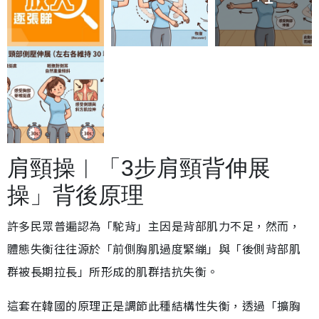
肩頸操︱「3步肩頸背伸展
操」背後原理
許多民眾普遍認為「駝背」主因是背部肌力不足，然而，
體態失衡往往源於「前側胸肌過度緊繃」與「後側背部肌
群被長期拉長」所形成的肌群拮抗失衡。
這套在韓國的原理正是調節此種結構性失衡，透過「擴胸