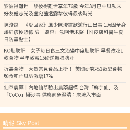
黎彼得離世｜黎彼得離世享年76歲 今年3月已中風臥床
好友鍾志光及盧宛茵透露黎彼得最後時光
陳浚霆｜《愛回家》風少陳浚霆歐遊行山出事 1原因全身
爆紅疹極恐怖 險「毀容」急回港求醫【附皮膚科醫生夏
日防蟲貼士】
KO脂肪肝｜女子每日食三文治變中度脂肪肝 早餐改吃1
款食物 半年激減15磅逆轉脂肪肝
折壽食物｜大量常見食品上榜！ 美國研究揭1類型食物
頻食死亡風險激增17%
仙草農藥丨內地仙草驗出農藥超標 台灣「鮮芋仙」及
「CoCo」疑涉事 供應商急澄清：未流入市面
晴報 Sky Post