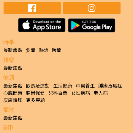
時事
最新焦點
要聞
熱話
暖聞
娛樂
最新焦點
健康
最新焦點
飲食及運動
生活健康
中醫養生
腫瘤及癌症
心臟健康
腸胃保健
兒科百問
女性疾病
老人病
皮膚護理
更多專題
寵物
最新焦點
副刊