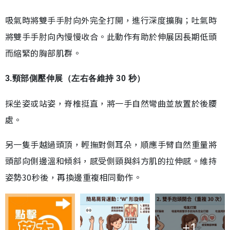
吸氣時將雙手手肘向外完全打開，進行深度擴胸；吐氣時
將雙手手肘向內慢慢收合。此動作有助於伸展因長期低頭
而縮緊的胸部肌群。
3.頸部側壓伸展（左右各維持 30 秒）
採坐姿或站姿，脊椎挺直，將一手自然彎曲並放置於後腰
處。
另一隻手越過頭頂，輕撫對側耳朵，順應手臂自然重量將
頭部向側邊溫和傾斜，感受側頸與斜方肌的拉伸感。維持
姿勢30秒後，再換邊重複相同動作。
+1