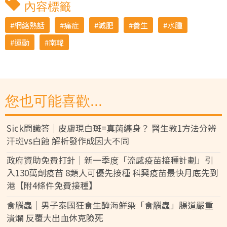
內容標籤
網絡熱話
痛症
減肥
養生
水腫
運動
南韓
您也可能喜歡...
Sick問識答｜皮膚現白斑=真菌纏身？ 醫生教1方法分辨
汗斑vs白蝕 解析發作成因大不同
政府資助免費打針｜新一季度「流感疫苗接種計劃」引
入130萬劑疫苗 8類人可優先接種 科興疫苗最快月底先到
港【附4條件免費接種】
食腦蟲｜男子泰國狂食生醃海鮮染「食腦蟲」腸道嚴重
潰爛 反覆大出血休克險死