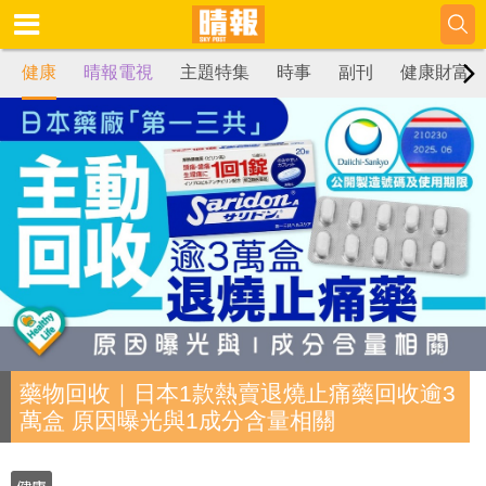
健康
晴報電視
主題特集
時事
副刊
健康財富
藥物回收｜日本1款熱賣退燒止痛藥回收逾3
萬盒 原因曝光與1成分含量相關