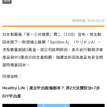
健康
發佈時間: 2024/10/18
日本製藥廠「第一三共健康」周二（15日）宣布，將主動
回收旗下一款退燒止痛藥「Saridon A」（サリドンA），
涉及數量超過3萬盒。該公司說明原因，表示此行動與涉事
產品其中1種成分的含量相關，強調並非因為產品有安全問
題而需要回收。
同場加映：
Healthy Life｜屋企曱甴殺極都有？ 用2大法寶防治+7步
DIY曱甴屋