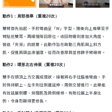
動作1：肩部推舉（重複20次）
雙臂首先抬起，手肘彎曲呈「W」字型，隨後向上推舉至手
臂貼近雙耳，再緩慢降回原位。收回時需刻意加大角度，
營造「夾背」的感覺。此動作旨在啟動三角肌與上斜方
肌，促進肩頸血液循環，從而改善厚肩並修飾手臂線條。
動作2：環形左右伸展（重複20次）
雙手在頭頂上方交握成環狀，接著將右手往腦後彎曲，手
肘保持朝上，左手則往側邊延伸，兩側交替進行。此舉能
有效延展側腰、背闊肌及肩側線條，有助拉展上半身比
例，令身形顯得更修長。