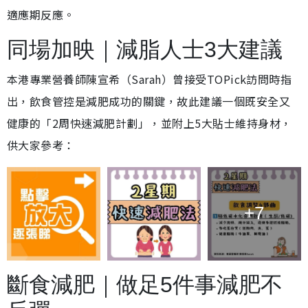
適應期反應。
同場加映｜減脂人士3大建議
本港專業營養師陳宣希（Sarah）曾接受TOPick訪問時指
出，飲食管控是減肥成功的關鍵，故此建議一個既安全又
健康的「2周快速減肥計劃」，並附上5大貼士維持身材，
供大家參考：
+7
斷食減肥｜做足5件事減肥不