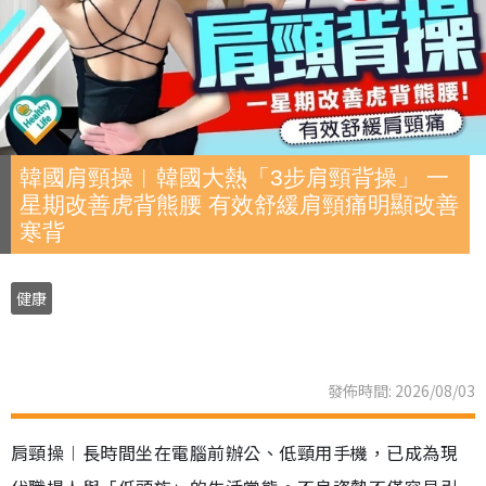
韓國肩頸操︱韓國大熱「3步肩頸背操」 一
星期改善虎背熊腰 有效舒緩肩頸痛明顯改善
寒背
健康
發佈時間: 2026/08/03
肩頸操︱長時間坐在電腦前辦公、低頸用手機，已成為現