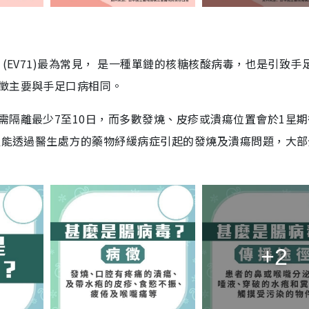
(EV71)最為常見， 是一種單鏈的核糖核酸病毒，也是引致手
徵主要與手足口病相同。
需隔離最少7至10日，而多數發燒、皮疹或潰瘍位置會於1星期
，只能透過醫生處方的藥物紓緩病症引起的發燒及潰瘍問題，大
+2