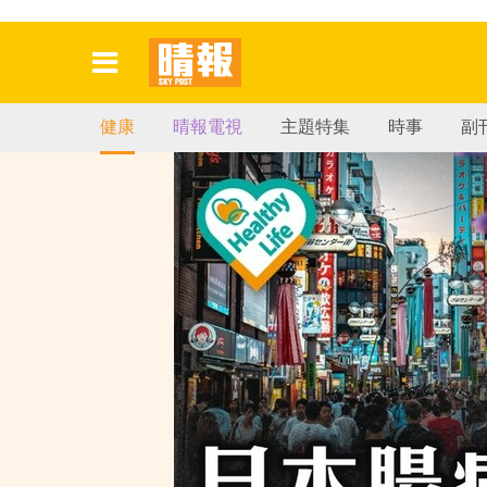
健康
晴報電視
主題特集
時事
副