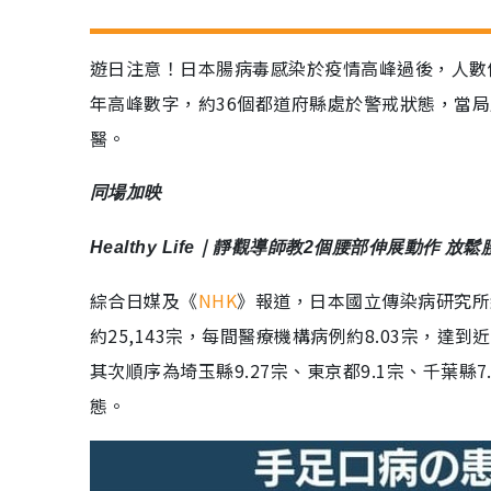
遊日注意！日本腸病毒感染於疫情高峰過後，人數仍持
年高峰數字，約36個都道府縣處於警戒狀態，當
醫。
同場加映
Healthy Life｜靜觀導師教2個腰部伸展動作 
綜合日媒及《
NHK
》報道，日本國立傳染病研究所統
約25,143宗，每間醫療機構病例約8.03宗，達
其次順序為埼玉縣9.27宗、東京都9.1宗、千葉縣7
態。