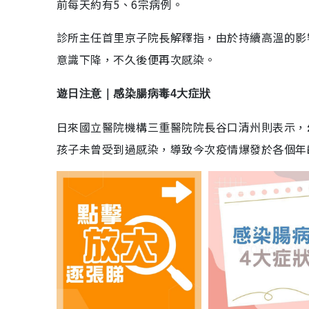
前每天約有5、6宗病例。
診所主任首里京子院長解釋指，由於持續高溫的影
意識下降，不久後便再次感染。
遊日注意｜感染腸病毒4大症狀
日來國立醫院機構三重醫院院長谷口清州則表示，
孩子未曾受到過感染，導致今次疫情爆發於各個年