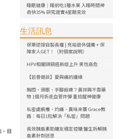
睡眠健康｜睡前吃1種水果 入睡時間神
奇快35% 研究證實4星期見效
生活訊息
保單逆按自製長糧 | 充裕退休儲備 + 保
障家人GET！（附個案說明）
HPV相關頭頸癌新症上升 男性高危
【若善健談】愛與痛的邊緣
胸悶、頭脹、手腳麻痺？黃祥興不靠藥
物 1個月拆走血管炸彈 重拾醒神健康
私密處痕癢、灼痛、異味來襲 Grace教
路：每日1粒解決「私密」問題
長效胰島素助糖友穩定控糖 醫生拆解胰
加，目
島素針劑迷思