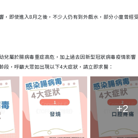
響，即使進入8月之後，不少人仍有到外戲水，部分小童曾經
幼兒屬於腸病毒重症高危，加上過去因新型冠狀病毒疫情影響
齡段，呼籲大眾如出現以下4大症狀，請立即求醫：
+2