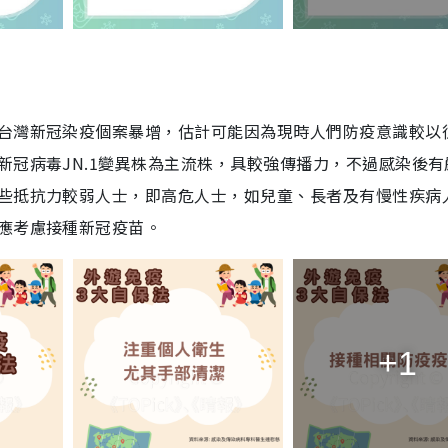
台灣新冠染疫個案暴增，估計可能因為現時人們防疫意識較以
新冠病毒JN.1變異株為主流株，具較強傳播力，不過感染後有
些抵抗力較弱人士，即高危人士，如兒童、長者及有慢性疾病
應考慮接種新冠疫苗。
+1