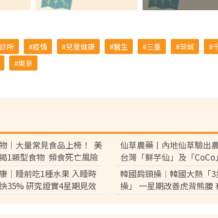
診所
疫情
兒童健康
醫生
三重
茨城
東京
物｜大量常見食品上榜！ 美
仙草農藥丨內地仙草驗出
揭1類型食物 頻食死亡風險
台灣「鮮芋仙」及「CoCo
7%
供應商急澄清：未流入市
康｜睡前吃1種水果 入睡時
韓國肩頸操︱韓國大熱「3
快35% 研究證實4星期見效
操」 一星期改善虎背熊腰 
肩頸痛明顯改善寒背