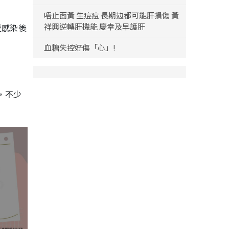
唔止面黃 生痘痘 長期攰都可能肝損傷 黃
祥興逆轉肝機能 慶幸及早護肝
受感染後
血糖失控好傷「心」!
，不少