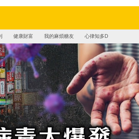
刊
健康財富
我的麻煩糖友
心律知多D