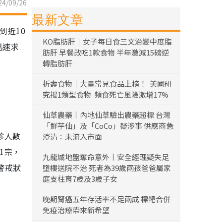
4/09/26
最新文章
到近10
KO脂肪肝｜女子每日食三文治變中度脂
迅速求
肪肝 早餐改吃1款食物 半年激減15磅逆
轉脂肪肝
折壽食物｜大量常見食品上榜！ 美國研
究揭1類型食物 頻食死亡風險激增17%
仙草農藥丨內地仙草驗出農藥超標 台灣
「鮮芋仙」及「CoCo」疑涉事 供應商急
診人數
澄清：未流入市面
1宗，
九龍城地盤奪命意外丨安全經理疑失足
於警戒狀
墮樓送院不治 死者為39歲兩孩爸爸屬家
庭支柱育7歲及3歲子女
晚期腎癌五年存活率不足兩成 標靶合併
免疫治療帶來新希望