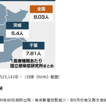
25,143宗。（日媒《NHK》截圖）
關
約有80宗病例出現，後來數量短暫減少，到9月份後又再次增