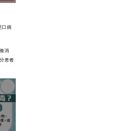
足口病
後消
部分患者