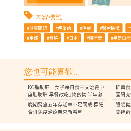
內容標籤
健康問題
傳染病
治療
醫療機構
京都
發燒
日本
腸病毒
手足口病
您也可能喜歡...
KO脂肪肝｜女子每日食三文治變中
折壽食
度脂肪肝 早餐改吃1款食物 半年激
國研究
減15磅逆轉脂肪肝
激增1
晚期腎癌五年存活率不足兩成 標靶
睡眠健
合併免疫治療帶來新希望
間神奇