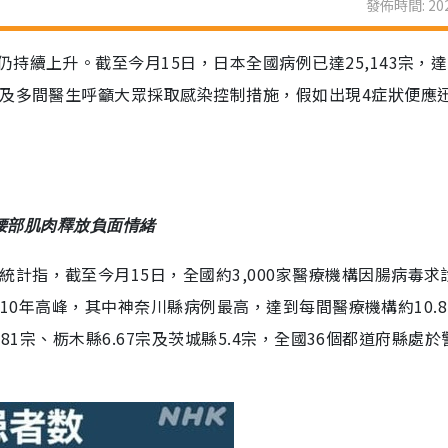
發佈時間: 202
續上升。截至今月15日，日本全國病例已達25,143宗，達
局及多間醫生呼籲大眾採取感染控制措施，假如出現4症狀便應
放鬆腰部肌肉釋放負面情緒
計指，截至今月15日，全國約3,000家醫療機構因腸病毒求
到近10年高峰，其中神奈川縣病例最高，達到每間醫療機構約10.8
.81宗、栃木縣6.67宗及茨城縣5.4宗，全國36個都道府縣處