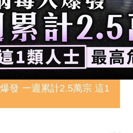
發 一週累計2.5萬宗 這1