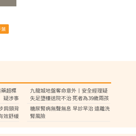
千葉
農藥超標
九龍城地盤奪命意外丨安全經理疑
」疑涉事
失足墮樓送院不治 死者為39歲兩孩
面
爸爸屬家庭支柱育7歲及3歲子女
步肩頸背
糖尿腎病無聲無息 早診早治 遠離洗
有效舒緩
腎風險