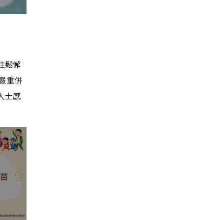
往鬆懈
嚴重併
人士感