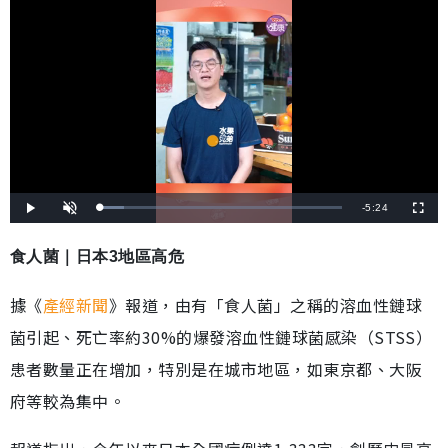
剩
-
5:24
載
播
開
全
入
放
啟
螢
完
音
幕
餘
畢
效
:
食人菌｜日本3地區高危
1
時
0
.
0
間
據《
產經新聞
》報道，由有「食人菌」之稱的溶血性鏈球
0
%
菌引起、死亡率約30%的爆發溶血性鏈球菌感染（STSS）
患者數量正在增加，特別是在城市地區，如東京都、大阪
府等較為集中。