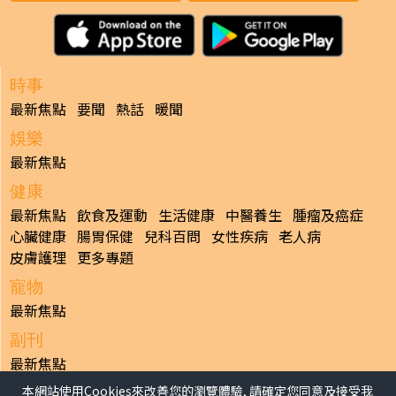
時事
最新焦點
要聞
熱話
暖聞
娛樂
最新焦點
健康
最新焦點
飲食及運動
生活健康
中醫養生
腫瘤及癌症
心臟健康
腸胃保健
兒科百問
女性疾病
老人病
皮膚護理
更多專題
寵物
最新焦點
副刊
最新焦點
本網站使用Cookies來改善您的瀏覽體驗, 請確定您同意及接受我
日報