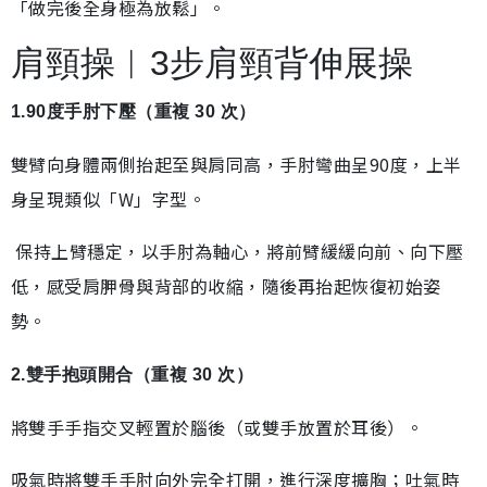
「做完後全身極為放鬆」。
肩頸操︱3步肩頸背伸展操
1.90度手肘下壓（重複 30 次）
雙臂向身體兩側抬起至與肩同高，手肘彎曲呈90度，上半
身呈現類似「W」字型。
保持上臂穩定，以手肘為軸心，將前臂緩緩向前、向下壓
低，感受肩胛骨與背部的收縮，隨後再抬起恢復初始姿
勢。
2.雙手抱頭開合（重複 30 次）
將雙手手指交叉輕置於腦後（或雙手放置於耳後）。
吸氣時將雙手手肘向外完全打開，進行深度擴胸；吐氣時