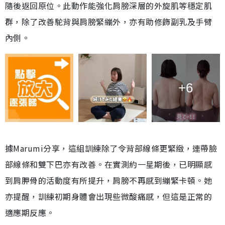
隨後返回原位。此動作能強化肩膀深層的外旋肌等穩定肌
群，除了改善駝背與肩膀緊繃外，亦有助修飾副乳及手臂
內側。
+6
據Marumi分享，這組訓練除了令背部線條更緊緻，連帶臉
部線條和雙下巴亦有改善。在實測約一星期後，已明顯感
到肩胛骨的活動度有所提升，肩膀不再感到繃緊卡頓。她
亦提醒，訓練初期身體會出現些微酸痛感，但這是正常的
適應期反應。