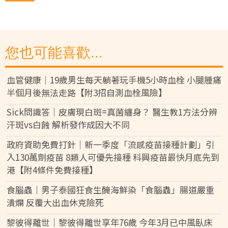
您也可能喜歡...
血管健康｜19歲男生每天躺著玩手機5小時血栓 小腿腫痛
半個月後無法走路【附3招自測血栓風險】
Sick問識答｜皮膚現白斑=真菌纏身？ 醫生教1方法分辨
汗斑vs白蝕 解析發作成因大不同
政府資助免費打針｜新一季度「流感疫苗接種計劃」引
入130萬劑疫苗 8類人可優先接種 科興疫苗最快月底先到
港【附4條件免費接種】
食腦蟲｜男子泰國狂食生醃海鮮染「食腦蟲」腸道嚴重
潰爛 反覆大出血休克險死
黎彼得離世｜黎彼得離世享年76歲 今年3月已中風臥床