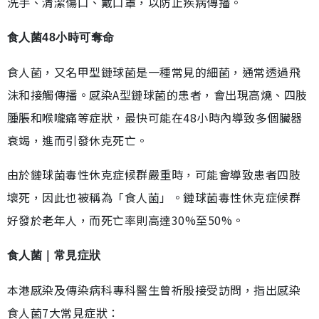
洗手、清潔傷口、戴口罩，以防止疾病傳播。
食人菌48小時可奪命
食人菌，又名甲型鏈球菌是一種常見的細菌，通常透過飛
沫和接觸傳播。感染A型鏈球菌的患者，會出現高燒、四肢
腫脹和喉嚨痛等症狀，最快可能在48小時內導致多個臟器
衰竭，進而引發休克死亡。
由於鏈球菌毒性休克症候群嚴重時，可能會導致患者四肢
壞死，因此也被稱為「食人菌」。鏈球菌毒性休克症候群
好發於老年人，而死亡率則高達30%至50%。
食人菌｜常見症狀
本港感染及傳染病科專科醫生曾祈殷接受訪問，指出感染
食人菌7大常見症狀：