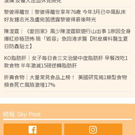
潰爛 反覆大出血休克險死
黎彼得離世｜黎彼得離世享年76歲 今年3月已中風臥床
好友鍾志光及盧宛茵透露黎彼得最後時光
陳浚霆｜《愛回家》風少陳浚霆歐遊行山出事 1原因全身
爆紅疹極恐怖 險「毀容」急回港求醫【附皮膚科醫生夏
日防蟲貼士】
KO脂肪肝｜女子每日食三文治變中度脂肪肝 早餐改吃1
款食物 半年激減15磅逆轉脂肪肝
折壽食物｜大量常見食品上榜！ 美國研究揭1類型食物
頻食死亡風險激增17%
晴報 Sky Post