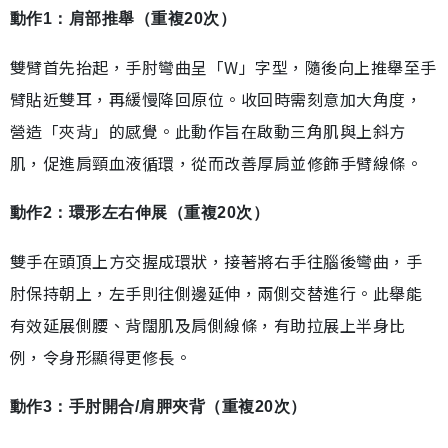
動作1：肩部推舉（重複20次）
雙臂首先抬起，手肘彎曲呈「W」字型，隨後向上推舉至手
臂貼近雙耳，再緩慢降回原位。收回時需刻意加大角度，
營造「夾背」的感覺。此動作旨在啟動三角肌與上斜方
肌，促進肩頸血液循環，從而改善厚肩並修飾手臂線條。
動作2：環形左右伸展（重複20次）
雙手在頭頂上方交握成環狀，接著將右手往腦後彎曲，手
肘保持朝上，左手則往側邊延伸，兩側交替進行。此舉能
有效延展側腰、背闊肌及肩側線條，有助拉展上半身比
例，令身形顯得更修長。
動作3：手肘開合/肩胛夾背（重複20次）