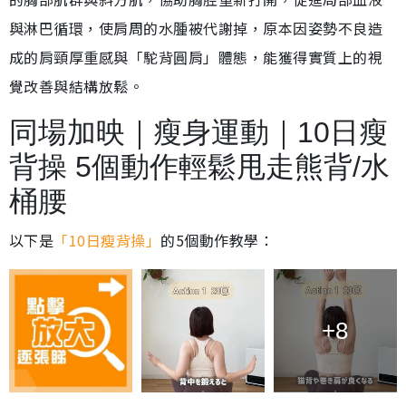
與淋巴循環，使肩周的水腫被代謝掉，原本因姿勢不良造
成的肩頸厚重感與「駝背圓肩」體態，能獲得實質上的視
覺改善與結構放鬆。
同場加映｜瘦身運動｜10日瘦
背操 5個動作輕鬆甩走熊背/水
桶腰
以下是
「10日瘦背操」
的5個動作教學：
+8