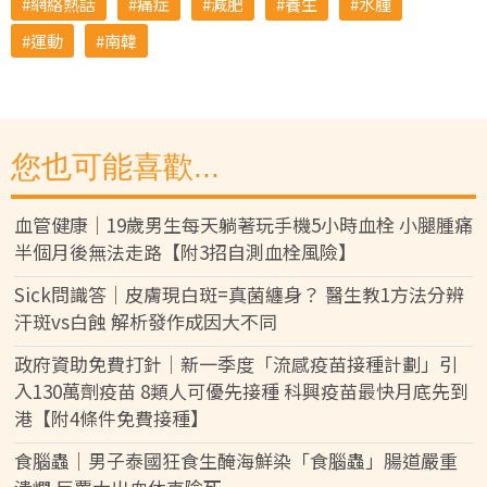
網絡熱話
痛症
減肥
養生
水腫
運動
南韓
您也可能喜歡...
血管健康｜19歲男生每天躺著玩手機5小時血栓 小腿腫痛
半個月後無法走路【附3招自測血栓風險】
Sick問識答｜皮膚現白斑=真菌纏身？ 醫生教1方法分辨
汗斑vs白蝕 解析發作成因大不同
政府資助免費打針｜新一季度「流感疫苗接種計劃」引
入130萬劑疫苗 8類人可優先接種 科興疫苗最快月底先到
港【附4條件免費接種】
食腦蟲｜男子泰國狂食生醃海鮮染「食腦蟲」腸道嚴重