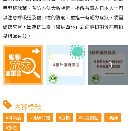
甲型鏈球菌，預防方法大致相近，提醒有意去日本人士可
以注意呼吸道及傷口性的防範，並指一有輕微症狀，便需
儘快求醫，因為抗生素「盤尼西林」對病毒初期發病時仍
是相當有效。
+3
內容標籤
傳染病
健康問題
疫情
網絡熱話
健康
旅遊