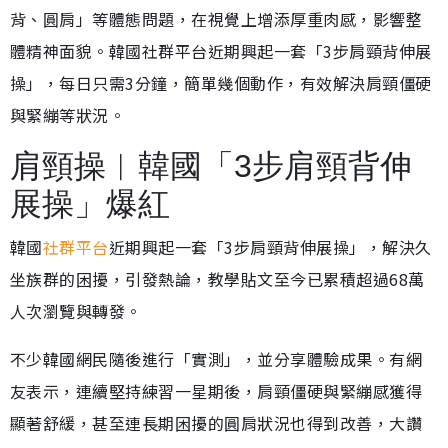
背、圓肩」等體態問題，在視覺上增添厚重肉感，影響整
體精神面貌。韓國社群平台近期興起一套「3步肩頸背伸展
操」，每日只需3分鐘，簡單幾個動作，有效解決肩頸僵硬
與緊繃等狀況。
肩頸操︱韓國「3步肩頸背伸
展操」爆紅
韓國
社群平台
近期興起一套「3步肩頸背伸展操」，解決久
坐族群的困擾，引發熱論，教學貼文至今已累積超過68萬
人次瀏覽與轉發。
不少韓國網民隨後進行「實測」，並分享體驗成果。有網
友表示，連續堅持練習一星期後，肩頸僵硬與緊繃感獲得
顯著舒緩，甚至連長期困擾的圓肩狀況也得到改善，大讚