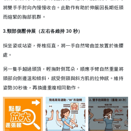
將雙手手肘向內慢慢收合。此動作有助於伸展因長期低頭
而縮緊的胸部肌群。
3.頸部側壓伸展（左右各維持 30 秒）
採坐姿或站姿，脊椎挺直，將一手自然彎曲並放置於後腰
處。
另一隻手越過頭頂，輕撫對側耳朵，順應手臂自然重量將
頭部向側邊溫和傾斜，感受側頸與斜方肌的拉伸感。維持
姿勢30秒後，再換邊重複相同動作。
+1