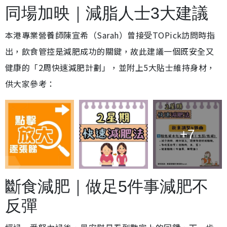
同場加映｜減脂人士3大建議
本港專業營養師陳宣希（Sarah）曾接受TOPick訪問時指
出，飲食管控是減肥成功的關鍵，故此建議一個既安全又
健康的「2周快速減肥計劃」，並附上5大貼士維持身材，
供大家參考：
+7
斷食減肥｜做足5件事減肥不
反彈