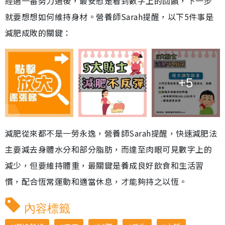
經過一番努力過後，最安慰是看到數字上的回饋，下一步
就要想想如何維持身材。營養師Sarah提醒，以下5件事是
減肥成敗的關鍵：
+5
減肥從來都不是一勞永逸，營養師Sarah提醒，快速減肥法
主要減去身體水分和部分脂肪，而達至肉眼可見數字上的
減少，但要維持體重，最關鍵是養成良好飲食和生活習
慣，配合恆常運動和適當休息，才能夠持之以恆。
內容標籤