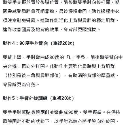
將雙手交握並置於後腦位置，隨後將雙手肘向後打開，期
間需感受肩胛骨互相靠攏，最後慢慢收回。動作過程中必
須注意避免聳肩。這動作能活化上背與肩胛的穩定肌群，
達到改善圓肩及駝背的效果，令背部更顯挺拔。
動作4：90度手肘開合（重複20次）
雙臂上舉，手肘彎曲成90度的「L」字型，隨後將雙臂向中
央合攏，再向外打開。此動作主要強化肩膀與上背肌群
（特別是後三角與肩胛部位），有助消除背部的厚重感，
令肩線更為俐落。
動作5：手臂外旋訓練（重複20次）
雙手手肘緊貼身體兩側並彎曲成90度，雙手握拳。在保持
肩膀固定不動的狀態下，以手肘為軸心將手腕向外旋開，