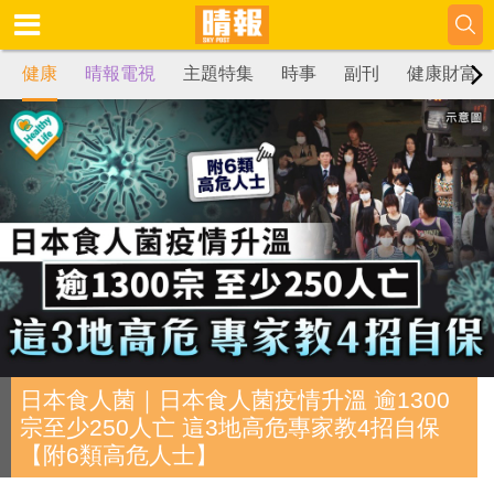
健康
晴報電視
主題特集
時事
副刊
健康財富
日本食人菌｜日本食人菌疫情升溫 逾1300
宗至少250人亡 這3地高危專家教4招自保
【附6類高危人士】