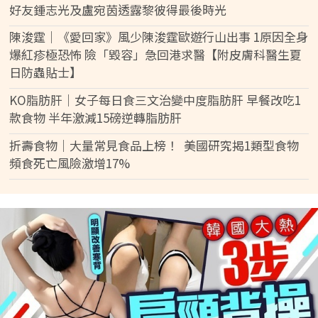
好友鍾志光及盧宛茵透露黎彼得最後時光
陳浚霆｜《愛回家》風少陳浚霆歐遊行山出事 1原因全身
爆紅疹極恐怖 險「毀容」急回港求醫【附皮膚科醫生夏
日防蟲貼士】
KO脂肪肝｜女子每日食三文治變中度脂肪肝 早餐改吃1
款食物 半年激減15磅逆轉脂肪肝
折壽食物｜大量常見食品上榜！ 美國研究揭1類型食物
頻食死亡風險激增17%