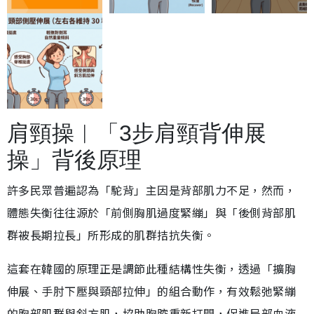
肩頸操︱「3步肩頸背伸展
操」背後原理
許多民眾普遍認為「駝背」主因是背部肌力不足，然而，
體態失衡往往源於「前側胸肌過度緊繃」與「後側背部肌
群被長期拉長」所形成的肌群拮抗失衡。
這套在韓國的原理正是調節此種結構性失衡，透過「擴胸
伸展、手肘下壓與頸部拉伸」的組合動作，有效鬆弛緊繃
的胸部肌群與斜方肌，協助胸腔重新打開，促進局部血液