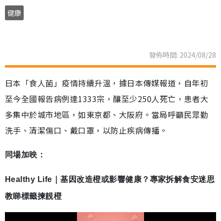
健康
發佈時間: 2024/08/28
日本「食人菌」疫情持續升溫，據日本傳媒報道，自年初
至今全國報告病例達1333宗，釀至少250人死亡，患者大
多集中於城市地區，如東京都、大阪府。當局呼籲民眾勤
洗手、清潔傷口、戴口罩，以防止疾病傳播。
同場加映：
Healthy Life｜基因改造橙或影響健康？專家拆解食安迷思
教睇標籤揀靚橙