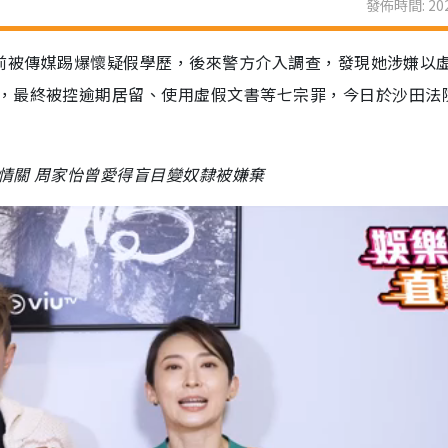
發佈時間: 202
）早前被傳媒踢爆懷疑假學歷，後來警方介入調查，發現她涉嫌以
，最終被控逾期居留、使用虛假文書等七宗罪，今日於沙田法
情關 周家怡曾愛得盲目變奴隸被嫌棄