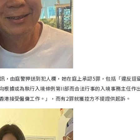
應訊，由庭警狎送到犯人欄，她在庭上承認5罪，包括「違反逗
向根據或為執行入境條例第II部而合法行事的入境事務主任作
香港接受僱傭工作。」，而有2罪就獲控方不提證供起訴。