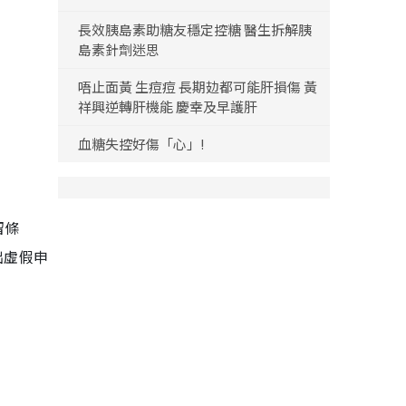
長效胰島素助糖友穩定控糖 醫生拆解胰
島素針劑迷思
唔止面黃 生痘痘 長期攰都可能肝損傷 黃
祥興逆轉肝機能 慶幸及早護肝
血糖失控好傷「心」!
留條
出虛假申