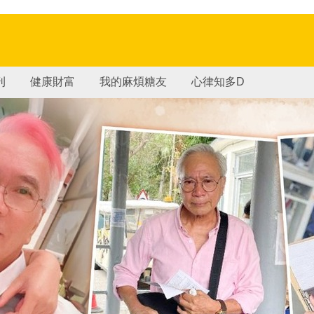
刊
健康財富
我的麻煩糖友
心律知多D