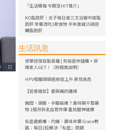
「生活晴報 今期至HIT推介」
KO脂肪肝｜女子每日食三文治變中度脂
肪肝 早餐改吃1款食物 半年激減15磅逆
轉脂肪肝
生活訊息
保單逆按自製長糧 | 充裕退休儲備 + 保
障家人GET！（附個案說明）
5
全
螢
幕
HPV相關頭頸癌新症上升 男性高危
【若善健談】愛與痛的邊緣
胸悶、頭脹、手腳麻痺？黃祥興不靠藥
物 1個月拆走血管炸彈 重拾醒神健康
私密處痕癢、灼痛、異味來襲 Grace教
路：每日1粒解決「私密」問題