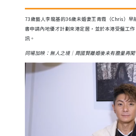
73歲藝人李龍基的36歲未婚妻王青霞（Chris
書申請內地優才計劃來港定居，並於本港受僱工作
訊。
同場加映：無人之境│周國賢離婚後未有膽量再闖