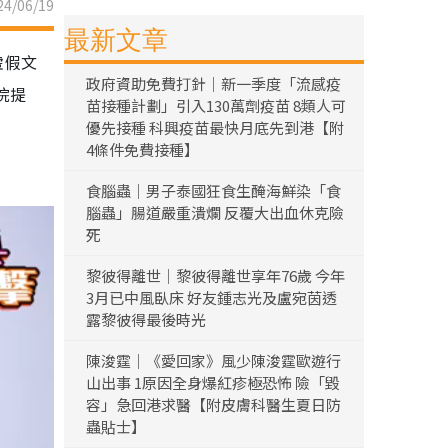
4/06/19
最新文章
虛假文
政府資助免費打針｜新一季度「流感疫
院提
苗接種計劃」引入130萬劑疫苗 8類人可
優先接種 科興疫苗最快月底先到港【附
4條件免費接種】
食腦蟲｜男子泰國狂食生醃海鮮染「食
腦蟲」腸道嚴重潰爛 反覆大出血休克險
死
黎彼得離世｜黎彼得離世享年76歲 今年
3月已中風臥床 好友鍾志光及盧宛茵透
露黎彼得最後時光
陳浚霆｜《愛回家》風少陳浚霆歐遊行
山出事 1原因全身爆紅疹極恐怖 險「毀
容」急回港求醫【附皮膚科醫生夏日防
蟲貼士】