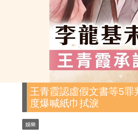
王青霞認虛假文書等5罪
度爆喊紙巾拭淚
娛樂