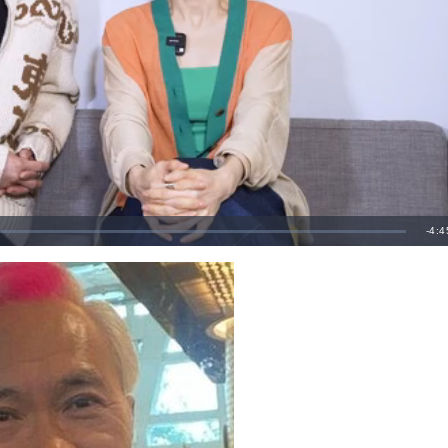
剩
-
4:4
餘
時
間