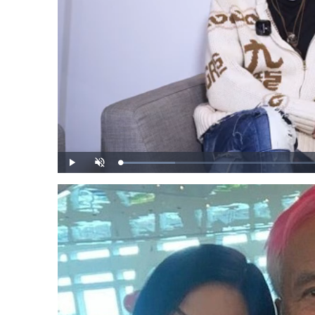
載
播
開
入
放
啟
完
音
畢
效
:
1
1
.
3
7
%