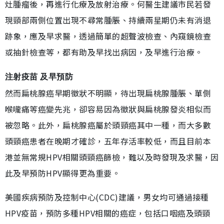
灶腫瘤後，再進行化療及放射治療。何醫生建議市民若發
現頸部兩側位置出現不尋常腫脹、持續兩星期仍未有消退
跡象，應及早求醫，透過簡單的超聲波檢查、內窺鏡檢查
或抽針檢查等，都有助及早找出病因，及早進行治療。
注射疫苗 及早預防
然而扁桃腺癌早期徵狀不明顯，待出現扁桃腺腫脹、單側
喉嚨痛等癌變先兆，卻容易因為徵狀與扁桃腺發炎相似而
被忽略。此外，扁桃腺癌屬於頭頸癌其中一種，而大多數
頭頸癌患者在晚期才確診，五年存活率較低，而且目前本
港並無常規HPV相關頭頸癌篩檢，難以及時發現及求醫，因
此及早預防HPV顯得更為重要。
美國疾病預防及控制中心(CDC)建議，男女均可通過接種
HPV疫苗，預防多種HPV相關的癌症，包括口咽癌及頭頸