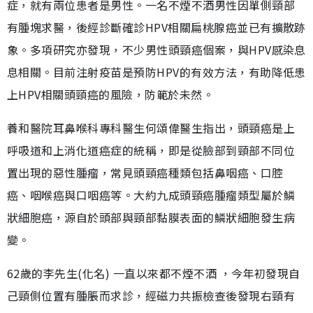
症，就有兩位患者是男性。一名不煙不酒男性因單側頸部
有腫塊求醫，後經診斷確診HPV相關扁桃腺癌並已有擴散跡
象。多項研究亦發現，不少男性頭頸癌個案，與HPV感染息
息相關。目前注射疫苗是預防HPV的有效方法，有助降低患
上HPV相關頭頸癌的風險，防範於未然。
養和醫院耳鼻喉科專科醫生何頌偉醫生指出，頭頸癌是上
呼吸道和上消化道癌症的統稱，即是從臉部到頸部不同位
置出現的惡性腫瘤，常見頭頸癌種類包括鼻咽癌、口腔
癌、咽喉癌與口咽癌等。大約九成頭頸癌腫瘤類型屬於鱗
狀細胞癌，源自於頭部與頸部黏膜表面的鱗狀細胞發生病
變。
62歲的李先生(化名) 一直以來都不煙不酒 ，今年初發現自
己頸側位置有腫脹而求診，經磁力共振檢查後發現右頸有