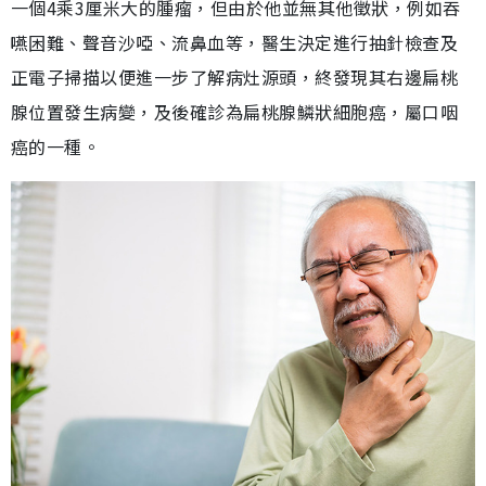
一個4乘3厘米大的腫瘤，但由於他並無其他徵狀，例如吞
嚥困難、聲音沙啞、流鼻血等，醫生決定進行抽針檢查及
正電子掃描以便進一步了解病灶源頭，終發現其右邊扁桃
腺位置發生病變，及後確診為扁桃腺鱗狀細胞癌，屬口咽
癌的一種。