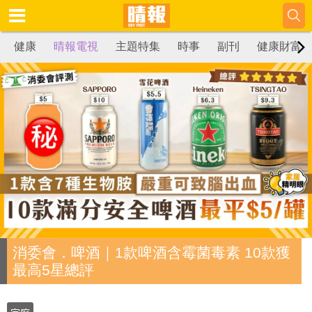
健康
晴報電視
主題特集
時事
副刊
健康財富
消委會．啤酒｜1款啤酒含霉菌毒素 10款獲
最高5星總評