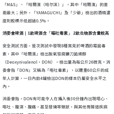
「M&S」、「哈爾濱（哈尔滨）」，其中「哈爾濱」的差
距最大；另外，「YAMAGUCHI」及「少爺」檢出的酒精濃
度則較標示低超過0.5%。
消委會啤酒｜1款啤酒含「嘔吐毒素」 2款生物胺含量較高
安全測試方面，是次測試中發現8種常見於啤酒的霉菌毒
素，其中「哈爾濱」檢出脫氧雪腐鐮刀菌烯醇
（Deoxynivalenol，DON），檢出量為每公斤26微克。消
委會指「DON」又稱為「嘔吐毒素」，以體重60公斤的成
年人計算，一日內飲4罐檢出DON的樣本仍屬安全水平之
內。
消委會指，DON有可能令人在攝入後30分鐘內出現噁心、
嘔吐、腹瀉、腹痛，甚至發燒等徵狀，與其他胃腸道疾病