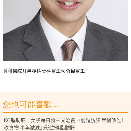
養和醫院耳鼻喉科專科醫生何頌偉醫生
您也可能喜歡...
KO脂肪肝｜女子每日食三文治變中度脂肪肝 早餐改吃1
款食物 半年激減15磅逆轉脂肪肝