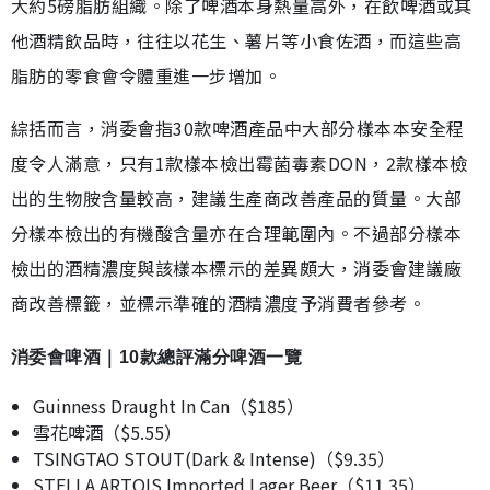
大約5磅脂肪組織。除了啤酒本身熱量高外，在飲啤酒或其
他酒精飲品時，往往以花生、薯片等小食佐酒，而這些高
脂肪的零食會令體重進一步增加。
綜括而言，消委會指30款啤酒產品中大部分樣本本安全程
度令人滿意，只有1款樣本檢出霉菌毒素DON，2款樣本檢
出的生物胺含量較高，建議生產商改善產品的質量。大部
分樣本檢出的有機酸含量亦在合理範圍內。不過部分樣本
檢出的酒精濃度與該樣本標示的差異頗大，消委會建議廠
商改善標籤，並標示準確的酒精濃度予消費者參考。
消委會啤酒｜10款總評滿分啤酒一覽
Guinness Draught In Can（$185）
雪花啤酒（$5.55）
TSINGTAO STOUT(Dark & Intense)（$9.35）
STELLA ARTOIS Imported Lager Beer（$11.35）