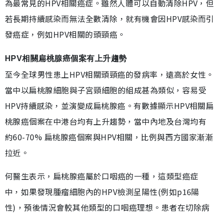
為最常見的HPV相關癌症。雖然人體可以自動清除HPV，但
若長期持續感染而無法全數清除，就有機會因HPV感染而引
發癌症，例如HPV相關的頭頸癌。
HPV相關扁桃腺癌個案有上升趨勢
至今全球男性患上HPV相關頭頸癌的發病率，遠高於女性。
當中以扁桃腺細胞與子宮頸細胞的組成甚為類似，容易受
HPV持續感染，並演變成扁桃腺癌。有數據顯示HPV相關扁
桃腺癌個案在中港台均有上升趨勢，當中內地及台灣均有
約60-70% 扁桃腺癌個案與HPV相關，比例與西方國家漸漸
拉近。
何醫生表示，扁桃腺癌屬於口咽癌的一種，這類型癌症
中，如果發現腫瘤細胞內的HPV檢測呈陽性(例如p16陽
性)，預後情況會較其他類型的口咽癌理想。患者在切除病