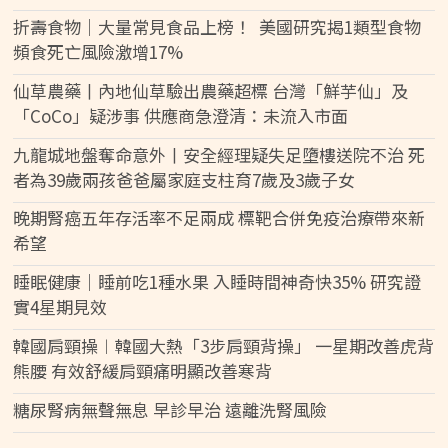
折壽食物｜大量常見食品上榜！ 美國研究揭1類型食物
頻食死亡風險激增17%
仙草農藥丨內地仙草驗出農藥超標 台灣「鮮芋仙」及
「CoCo」疑涉事 供應商急澄清：未流入市面
九龍城地盤奪命意外丨安全經理疑失足墮樓送院不治 死
者為39歲兩孩爸爸屬家庭支柱育7歲及3歲子女
晚期腎癌五年存活率不足兩成 標靶合併免疫治療帶來新
希望
睡眠健康｜睡前吃1種水果 入睡時間神奇快35% 研究證
實4星期見效
韓國肩頸操︱韓國大熱「3步肩頸背操」 一星期改善虎背
熊腰 有效舒緩肩頸痛明顯改善寒背
糖尿腎病無聲無息 早診早治 遠離洗腎風險