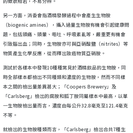
的徵狀相若，不易分辨。
另一方面，消委會指酒精發酵過程中會產生生物胺
（biogenic amines），攝入過量生物胺有機會引起健康問
題，包括頭痛、頭暈、嘔吐、呼吸紊亂等，嚴重更有機會
引致腦出血；同時，生物胺亦可與亞硝酸鹽（nitrites）等
物質產生化學反應，從而釋出致癌物質亞硝胺。
測試於各樣本中發現10種種常見於酒精飲品的生物胺，同
時全部樣本都檢出不同種類和濃度的生物胺，然而不同樣
本之間的檢出量差異甚大；「Coopers Brewery」及
「Carlsberg」檢出的腐胺和胍丁胺同屬樣本中最高，以單
一生物胺檢出量而言，濃度由每公升32.8毫克至121.4毫克
不等。
就檢出的生物胺種類而言，「Carlsberg」檢出合共7種生