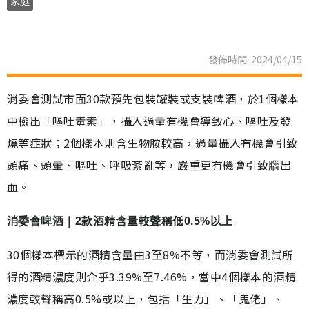
家庭
發佈時間: 2024/04/15
消委會測試市面30款預先包裝罐裝或支裝啤酒，於1個樣本
中檢出「嘔吐毒素」，攝入過量有機會導致心、嘔吐及發
燒等症狀；2個樣本則含生物胺較高，過量攝入有機會引致
頭痛、頭暈、嘔吐、呼吸紊亂等，嚴重更有機會引致腦出
血。
消委會啤酒｜2款酒精含量較聲稱低0.5%以上
30個樣本標示的酒精含量由3至8%不等，而消委會測試所
得的酒精濃度則介乎3.39%至7.46%，當中4個樣本的酒精
濃度較聲稱高0.5%或以上，包括「生力」、「鬼佬」、