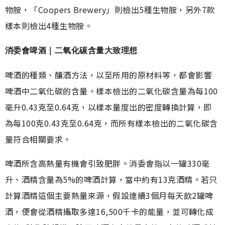
物胺，「Coopers Brewery」則檢出5種生物胺，另外7款
樣本則檢出4種生物胺。
消委會啤酒｜二氧化碳含量大致理想
啤酒的種類、釀酒方法，以至所用的原材料等，都會影響
啤酒中二氧化碳的含量。樣本檢出的二氧化碳含量為每100
毫升0.43克至0.64克，以樣本量度出的密度轉換計算，即
為每100克0.43克至0.64克，而所有樣本檢出的二氧化碳含
量符合相關要求。
啤酒所含高熱量有機會引致肥胖。消委會指以一罐330毫
升、酒精含量為5%的啤酒計算，當中約有13克酒精。若只
計算酒精這個主要熱量來源，假設連續3個月每天飲2罐啤
酒，便會從酒精攝取多達16,500千卡的能量，並可轉化成