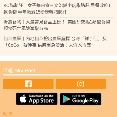
KO脂肪肝｜女子每日食三文治變中度脂肪肝 早餐改吃1
款食物 半年激減15磅逆轉脂肪肝
折壽食物｜大量常見食品上榜！ 美國研究揭1類型食物
頻食死亡風險激增17%
仙草農藥丨內地仙草驗出農藥超標 台灣「鮮芋仙」及
「CoCo」疑涉事 供應商急澄清：未流入市面
晴報 Sky Post
時事