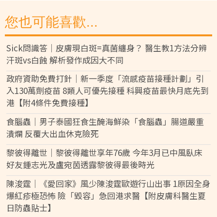
您也可能喜歡...
Sick問識答｜皮膚現白斑=真菌纏身？ 醫生教1方法分辨
汗斑vs白蝕 解析發作成因大不同
政府資助免費打針｜新一季度「流感疫苗接種計劃」引
入130萬劑疫苗 8類人可優先接種 科興疫苗最快月底先到
港【附4條件免費接種】
食腦蟲｜男子泰國狂食生醃海鮮染「食腦蟲」腸道嚴重
潰爛 反覆大出血休克險死
黎彼得離世｜黎彼得離世享年76歲 今年3月已中風臥床
好友鍾志光及盧宛茵透露黎彼得最後時光
陳浚霆｜《愛回家》風少陳浚霆歐遊行山出事 1原因全身
爆紅疹極恐怖 險「毀容」急回港求醫【附皮膚科醫生夏
日防蟲貼士】