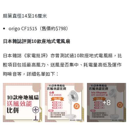
扇葉直徑14至16厘米
origo CF1515（售價約$798）
日本雜誌評測10款座地式電風扇
日本雜誌《家電批評》亦曾測試過10款座地式電風扇，比
較項目包括最高風力、送風是否集中、耗電量高低及運作
時噪音等，詳細名單如下：
+8