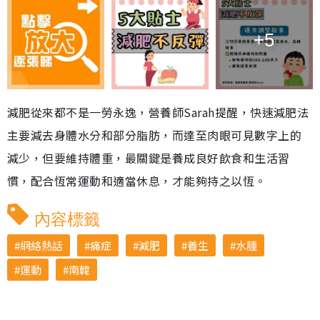
+5
減肥從來都不是一勞永逸，營養師Sarah提醒，快速減肥法
主要減去身體水分和部分脂肪，而達至肉眼可見數字上的
減少，但要維持體重，最關鍵是養成良好飲食和生活習
慣，配合恆常運動和適當休息，才能夠持之以恆。
內容標籤
網絡熱話
痛症
減肥
養生
水腫
運動
南韓