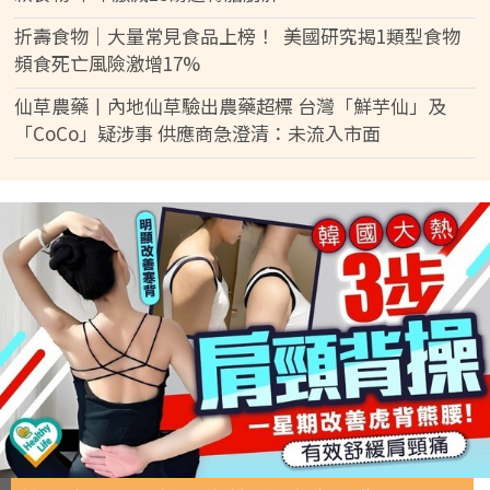
折壽食物｜大量常見食品上榜！ 美國研究揭1類型食物
頻食死亡風險激增17%
仙草農藥丨內地仙草驗出農藥超標 台灣「鮮芋仙」及
「CoCo」疑涉事 供應商急澄清：未流入市面