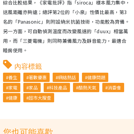
綜合比較結果，《家電批評》指「siroca」樣本風力集中，
送風距離亦夠遠；總評第2位的「小泉」性價比最高，第3
名的「Panasonic」則附設納米抗菌技術，功能較為齊備。
另一方面，可自動偵測溫度而改變風速的「duux」相當萬
用，而「三菱電機」則同時兼備風力及靜音能力，最適合
睡房使用。
內容標籤
養生
著數優惠
網絡熱話
健康問題
家電
家品
科技產品
酷熱天氣
消委會
健康
超市大搜查
您也可能喜歡...