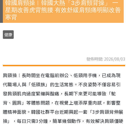
韓國肩頸操︱韓國大熱「3步肩頸背操」 一
星期改善虎背熊腰 有效舒緩肩頸痛明顯改善
寒背
健康
發佈時間: 2026/08/03
肩頸操︱長時間坐在電腦前辦公、低頸用手機，已成為現
代職場人與「低頭族」的生活常態。不良姿勢不僅容易引
發肩頸肌肉過度緊繃與酸痛，長期下來更可能導致「駝
背、圓肩」等體態問題，在視覺上增添厚重肉感，影響整
體精神面貌。韓國社群平台近期興起一套「3步肩頸背伸展
操」，每日只需3分鐘，簡單幾個動作，有效解決肩頸僵硬