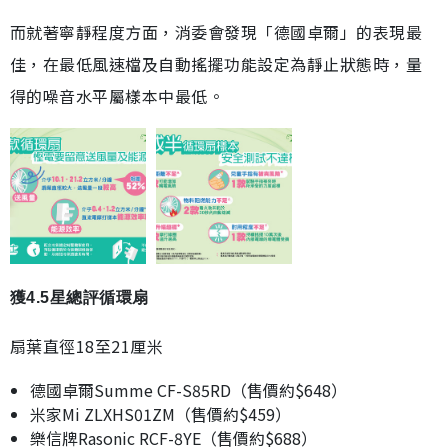
而就著寧靜程度方面，消委會發現「德國卓爾」的表現最
佳，在最低風速檔及自動搖擺功能設定為靜止狀態時，量
得的噪音水平屬樣本中最低。
獲4.5星總評循環扇
扇葉直徑18至21厘米
德國卓爾Summe CF-S85RD（售價約$648）
米家Mi ZLXHS01ZM（售價約$459）
樂信牌Rasonic RCF-8YE（售價約$688）