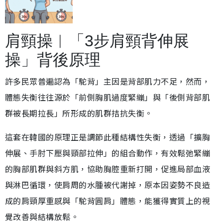
肩頸操︱「3步肩頸背伸展
操」背後原理
許多民眾普遍認為「駝背」主因是背部肌力不足，然而，
體態失衡往往源於「前側胸肌過度緊繃」與「後側背部肌
群被長期拉長」所形成的肌群拮抗失衡。
這套在韓國的原理正是調節此種結構性失衡，透過「擴胸
伸展、手肘下壓與頸部拉伸」的組合動作，有效鬆弛緊繃
的胸部肌群與斜方肌，協助胸腔重新打開，促進局部血液
與淋巴循環，使肩周的水腫被代謝掉，原本因姿勢不良造
成的肩頸厚重感與「駝背圓肩」體態，能獲得實質上的視
覺改善與結構放鬆。