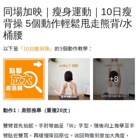
同場加映｜瘦身運動｜10日瘦
背操 5個動作輕鬆甩走熊背/水
桶腰
以下是
「10日瘦背操」
的5個動作教學：
+8
動作1：肩部推舉（重複20次）
雙臂首先抬起，手肘彎曲呈「W」字型，隨後向上推舉至手
臂貼近雙耳，再緩慢降回原位。收回時需刻意加大角度，