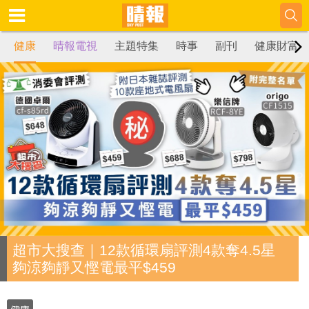
健康
晴報電視
主題特集
時事
副刊
健康財富
超市大搜查｜12款循環扇評測4款奪4.5星
夠涼夠靜又慳電最平$459