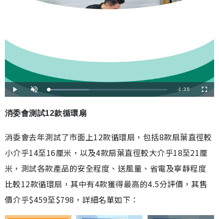
剩
-
1:35
載
播
開
全
入
放
啟
螢
完
音
幕
餘
畢
效
:
消委會測試12款循環扇
3
時
4
.
1
間
消委會去年測試了市面上12款循環扇，包括8款扇葉直徑較
1
%
小介乎14至16厘米，以及4款扇葉直徑較大介乎18至21厘
米，測試各款產品的安全程度、送風量、省電及寧靜程度
比較12款循環扇，其中有4款獲得最高的4.5分評價，其售
價介乎$459至$798，詳細名單如下：