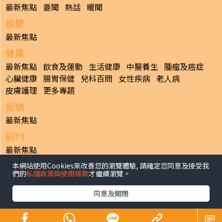
最新焦點
要聞
熱話
暖聞
娛樂
最新焦點
健康
最新焦點
飲食及運動
生活健康
中醫養生
腫瘤及癌症
心臟健康
腸胃保健
兒科百問
女性疾病
老人病
皮膚護理
更多專題
寵物
最新焦點
副刊
最新焦點
本網站使用Cookies來改善您的瀏覽體驗, 請確定您同意及接受我
日報
們的
私隱政策與使用條款
才繼續瀏覽。
揭頁版
港聞
財經/地產
中國/國際
娛樂
Healthy Life
生活副刊
親子/教育
體育
專題/人物
昔日晴報
同意及關閉
香港經濟日報版權所有©2026