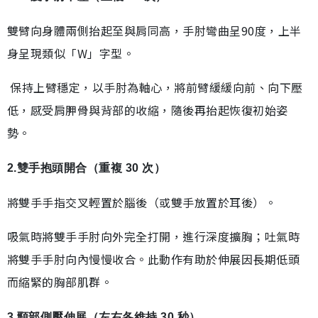
雙臂向身體兩側抬起至與肩同高，手肘彎曲呈90度，上半
身呈現類似「W」字型。
保持上臂穩定，以手肘為軸心，將前臂緩緩向前、向下壓
低，感受肩胛骨與背部的收縮，隨後再抬起恢復初始姿
勢。
2.雙手抱頭開合（重複 30 次）
將雙手手指交叉輕置於腦後（或雙手放置於耳後）。
吸氣時將雙手手肘向外完全打開，進行深度擴胸；吐氣時
將雙手手肘向內慢慢收合。此動作有助於伸展因長期低頭
而縮緊的胸部肌群。
3.頸部側壓伸展（左右各維持 30 秒）