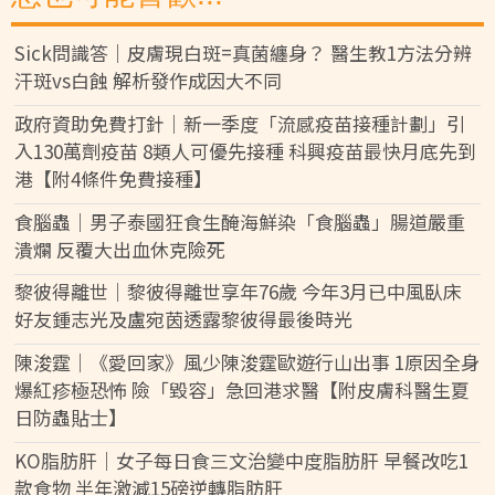
Sick問識答｜皮膚現白斑=真菌纏身？ 醫生教1方法分辨
汗斑vs白蝕 解析發作成因大不同
政府資助免費打針｜新一季度「流感疫苗接種計劃」引
入130萬劑疫苗 8類人可優先接種 科興疫苗最快月底先到
港【附4條件免費接種】
食腦蟲｜男子泰國狂食生醃海鮮染「食腦蟲」腸道嚴重
潰爛 反覆大出血休克險死
黎彼得離世｜黎彼得離世享年76歲 今年3月已中風臥床
好友鍾志光及盧宛茵透露黎彼得最後時光
陳浚霆｜《愛回家》風少陳浚霆歐遊行山出事 1原因全身
爆紅疹極恐怖 險「毀容」急回港求醫【附皮膚科醫生夏
日防蟲貼士】
KO脂肪肝｜女子每日食三文治變中度脂肪肝 早餐改吃1
款食物 半年激減15磅逆轉脂肪肝