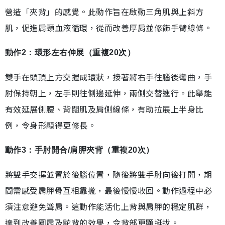
營造「夾背」的感覺。此動作旨在啟動三角肌與上斜方
肌，促進肩頸血液循環，從而改善厚肩並修飾手臂線條。
動作2：環形左右伸展（重複20次）
雙手在頭頂上方交握成環狀，接著將右手往腦後彎曲，手
肘保持朝上，左手則往側邊延伸，兩側交替進行。此舉能
有效延展側腰、背闊肌及肩側線條，有助拉展上半身比
例，令身形顯得更修長。
動作3：手肘開合/肩胛夾背（重複20次）
將雙手交握並置於後腦位置，隨後將雙手肘向後打開，期
間需感受肩胛骨互相靠攏，最後慢慢收回。動作過程中必
須注意避免聳肩。這動作能活化上背與肩胛的穩定肌群，
達到改善圓肩及駝背的效果，令背部更顯挺拔。