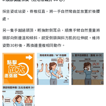
採坐姿或站姿，脊椎挺直，將一手自然彎曲並放置於後腰
處。
另一隻手越過頭頂，輕撫對側耳朵，順應手臂自然重量將
頭部向側邊溫和傾斜，感受側頸與斜方肌的拉伸感。維持
姿勢30秒後，再換邊重複相同動作。
+1