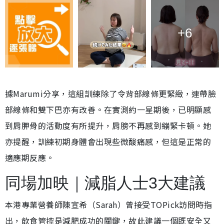
+6
據Marumi分享，這組訓練除了令背部線條更緊緻，連帶臉
部線條和雙下巴亦有改善。在實測約一星期後，已明顯感
到肩胛骨的活動度有所提升，肩膀不再感到繃緊卡頓。她
亦提醒，訓練初期身體會出現些微酸痛感，但這是正常的
適應期反應。
同場加映｜減脂人士3大建議
本港專業營養師陳宣希（Sarah）曾接受TOPick訪問時指
出，飲食管控是減肥成功的關鍵，故此建議一個既安全又