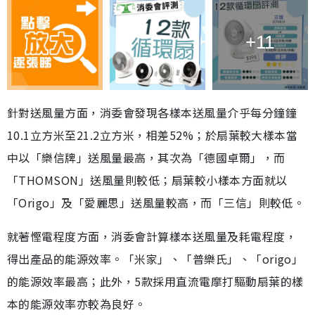
+11
針對送風量方面，消委會發現各樣本送風量介乎每分鐘鐘
10.1立方米至21.2立方米，相差52%；於扇葉較大樣本當
中以「樂信牌」送風量最高，其次為「德國卓爾」，而
「THOMSON」送風量則較低；扇葉較小樣本方面就以
「Origo」及「愛麗思」送風量較高，而「三信」則較低。
就著慳電程度方面，消委會計算樣本送風量及耗電程度，
得出產品的能源效率。「米家」、「普樂氏」、「origo」
的能源效率最高；此外，5款採用直流電摩打驅動扇葉的樣
本的能源效率亦較為良好。