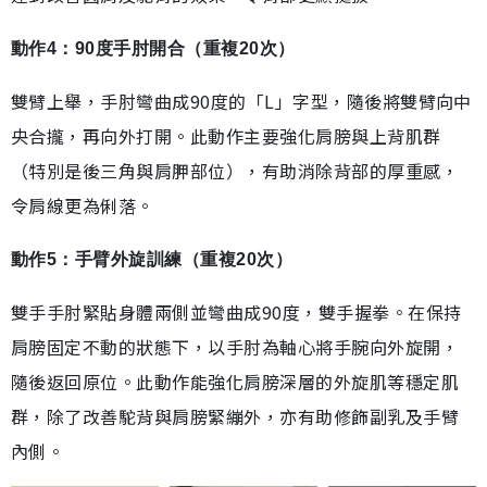
動作4：90度手肘開合（重複20次）
雙臂上舉，手肘彎曲成90度的「L」字型，隨後將雙臂向中
央合攏，再向外打開。此動作主要強化肩膀與上背肌群
（特別是後三角與肩胛部位），有助消除背部的厚重感，
令肩線更為俐落。
動作5：手臂外旋訓練（重複20次）
雙手手肘緊貼身體兩側並彎曲成90度，雙手握拳。在保持
肩膀固定不動的狀態下，以手肘為軸心將手腕向外旋開，
隨後返回原位。此動作能強化肩膀深層的外旋肌等穩定肌
群，除了改善駝背與肩膀緊繃外，亦有助修飾副乳及手臂
內側。