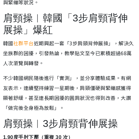
與緊繃等狀況。
肩頸操︱韓國「3步肩頸背伸
展操」爆紅
韓國
社群平台
近期興起一套「3步肩頸背伸展操」，解決久
坐族群的困擾，引發熱論，教學貼文至今已累積超過68萬
人次瀏覽與轉發。
不少韓國網民隨後進行「實測」，並分享體驗成果。有網
友表示，連續堅持練習一星期後，肩頸僵硬與緊繃感獲得
顯著舒緩，甚至連長期困擾的圓肩狀況也得到改善，大讚
「做完後全身極為放鬆」。
肩頸操︱3步肩頸背伸展操
1.90度手肘下壓（重複 30 次）