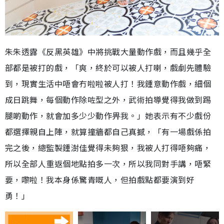
朱朱透露《反黑英雄》中將挑戰大量動作戲，而且幾乎全
部都是被打的戲，「爽，終於可以被人打喇，戲劇先體驗
到，現實生活中唔會冇啦啦被人打！我鍾意動作戲，細個
成日跳舞，每個動作除咗型之外，武術拍導覺得我做到踢
腿啲動作，就會加多少少動作畀我。」她表示有不少戲份
都選擇親自上陣，就算撞牆都自己真撼，「有一場戲係拍
完之後，總監製鍾澍佳覺得未夠狠，我被人打得唔夠痛，
所以全部人重返個地點拍多一次，所以我同對手講，唔緊
要，嚟啦！我本身係驚青嘅人，但拍戲點都要演到好
勇！」