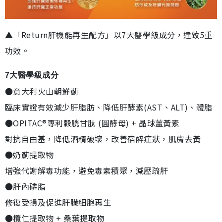
▲「Return肝機能再生配方」以7大醫學級成分，達致5重
功效。
7大醫學級成分
●意大利火山朝鮮薊
臨床實證有效減少肝脂肪、降低肝酵素(AST、ALT)、體脂
●OPITAC®專利穀胱甘肽 (圓酵母) + 晶球薑黃素
對抗自由基，降低酒精破壞，改善宿醉症狀，肌膚去黃
●奶薊提取物
增強代謝解毒功能，避免毒素積聚，減壓疏肝
●肝內磷脂
修復受損及促進肝臟細胞再生
●欖仁提取物 + 桑葉提取物