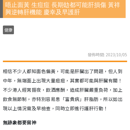
唔止面黃 生痘痘 長期攰都可能肝損傷 黃祥
興逆轉肝機能 慶幸及早護肝
健康
發佈時間: 2023/10/05
相信不少人都知面色偏黃，可能是肝臟出了問題，但人到
中年，無端面上出現大量痘痘，其實都可能與肝臟有關！
不少港人經常捱夜，飲酒應酬，造成肝臟嚴重負荷，加上
飲食無節制，亦特別容易患「富貴病」肝脂肪，所以如出
現以上情況需及早檢查，同時立即進行護肝行動！
無跡象都要留神