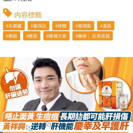
內容標籤
朱晨麗
電視台
緋聞
電視劇
演員
舞蹈
整容
晴報文章
娛樂； 反黑英雄