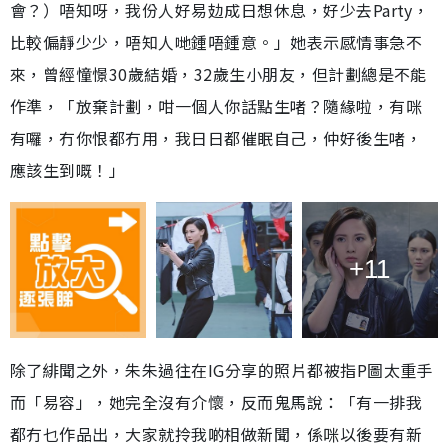
會？）唔知呀，我份人好易攰成日想休息，好少去Party，
比較偏靜少少，唔知人哋鍾唔鍾意。」她表示感情事急不
來，曾經憧憬30歲結婚，32歲生小朋友，但計劃總是不能
作準，「放棄計劃，咁一個人你話點生啫？隨緣啦，有咪
有囉，冇你恨都冇用，我日日都催眠自己，仲好後生啫，
應該生到嘅！」
+11
除了緋聞之外，朱朱過往在IG分享的照片都被指P圖太重手
而「易容」，她完全沒有介懷，反而鬼馬說：「有一排我
都冇乜作品出，大家就拎我啲相做新聞，係咪以後要有新