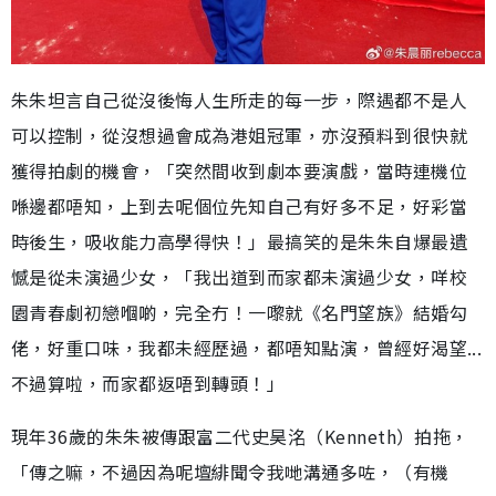
朱朱坦言自己從沒後悔人生所走的每一步，際遇都不是人
可以控制，從沒想過會成為港姐冠軍，亦沒預料到很快就
獲得拍劇的機會，「突然間收到劇本要演戲，當時連機位
喺邊都唔知，上到去呢個位先知自己有好多不足，好彩當
時後生，吸收能力高學得快！」最搞笑的是朱朱自爆最遺
憾是從未演過少女，「我出道到而家都未演過少女，咩校
園青春劇初戀嗰啲，完全冇！一嚟就《名門望族》結婚勾
佬，好重口味，我都未經歷過，都唔知點演，曾經好渴望...
不過算啦，而家都返唔到轉頭！」
現年36歲的朱朱被傳跟富二代史昊洺（Kenneth）拍拖，
「傳之嘛，不過因為呢壇緋聞令我哋溝通多咗，（有機