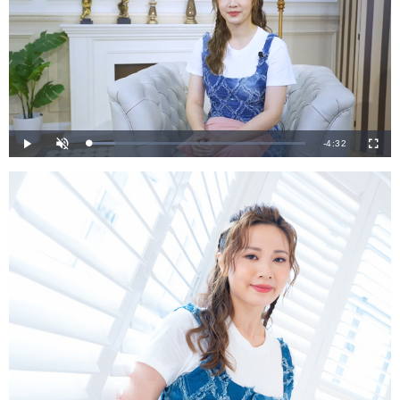
剩
-
4:32
載
播
開
全
入
放
啟
螢
完
音
幕
餘
畢
效
:
1
時
1
.
9
間
1
%