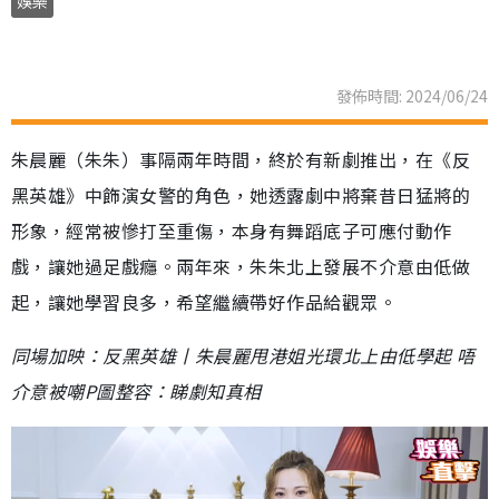
娛樂
發佈時間: 2024/06/24
朱晨麗（朱朱）事隔兩年時間，終於有新劇推出，在《反
黑英雄》中飾演女警的角色，她透露劇中將棄昔日猛將的
形象，經常被慘打至重傷，本身有舞蹈底子可應付動作
戲，讓她過足戲癮。兩年來，朱朱北上發展不介意由低做
起，讓她學習良多，希望繼續帶好作品給觀眾。
同場加映：反黑英雄丨朱晨麗甩港姐光環北上由低學起 唔
介意被嘲P圖整容：睇劇知真相