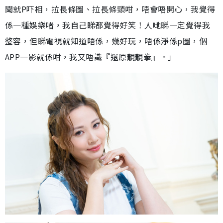
聞就P吓相，拉長條圖、拉長條頸咁，唔會唔開心，我覺得
係一種娛樂啫，我自己睇都覺得好笑！人哋睇一定覺得我
整容，但睇電視就知道唔係，幾好玩，唔係淨係p圖，個
APP一影就係咁，我又唔識『還原靚靚拳』。」