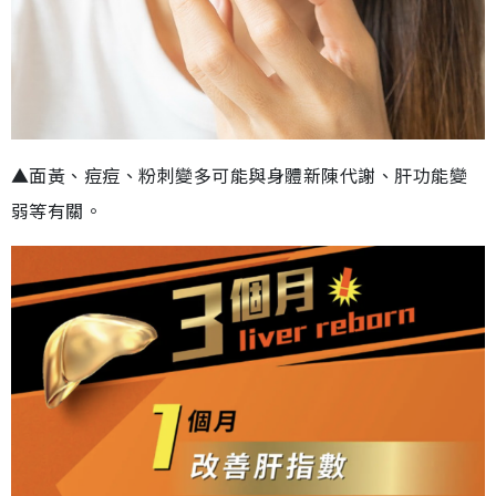
▲面黃、痘痘、粉刺變多可能與身體新陳代謝、肝功能變
弱等有關。