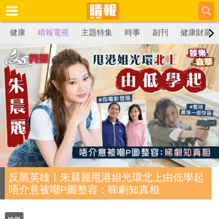
健康
晴報電視
主題特集
時事
副刊
健康財富
反黑英雄丨朱晨麗甩港姐光環北上由低學起
唔介意被嘲P圖整容：睇劇知真相