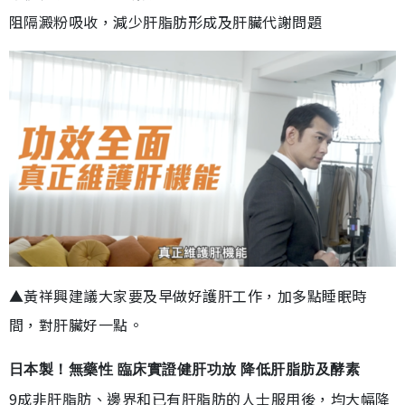
阻隔澱粉吸收，減少肝脂肪形成及肝臟代謝問題
▲黃祥興建議大家要及早做好護肝工作，加多點睡眠時
間，對肝臟好一點。
日本製！無藥性 臨床實證健肝功放 降低肝脂肪及酵素
9成非肝脂肪、邊界和已有肝脂肪的人士服用後，均大幅降