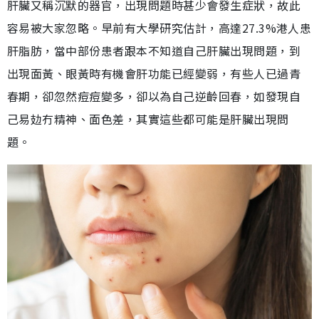
肝臟又稱沉默的器官，出現問題時甚少會發生症狀，故此
容易被大家忽略。早前有大學研究估計，高達27.3%港人患
肝脂肪，當中部份患者跟本不知道自己肝臟出現問題，到
出現面黃、眼黃時有機會肝功能已經變弱，有些人已過青
春期，卻忽然痘痘變多，卻以為自己逆齡回春，如發現自
己易攰冇精神、面色差，其實這些都可能是肝臟出現問
題。