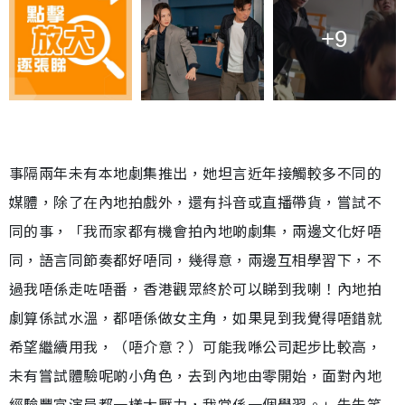
+9
事隔兩年未有本地劇集推出，她坦言近年接觸較多不同的
媒體，除了在內地拍戲外，還有抖音或直播帶貨，嘗試不
同的事，「我而家都有機會拍內地啲劇集，兩邊文化好唔
同，語言同節奏都好唔同，幾得意，兩邊互相學習下，不
過我唔係走咗唔番，香港觀眾終於可以睇到我喇！內地拍
劇算係試水溫，都唔係做女主角，如果見到我覺得唔錯就
希望繼續用我，（唔介意？）可能我喺公司起步比較高，
未有嘗試體驗呢啲小角色，去到內地由零開始，面對內地
經驗豐富演員都一樣大壓力，我當係一個學習。」朱朱笑