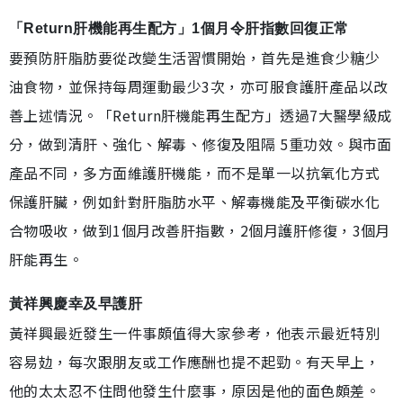
「Return肝機能再生配方」1個月令肝指數回復正常
要預防肝脂肪要從改變生活習慣開始，首先是進食少糖少
油食物，並保持每周運動最少3次，亦可服食護肝產品以改
善上述情況。「Return肝機能再生配方」透過7大醫學級成
分，做到清肝、強化、解毒、修復及阻隔 5重功效。與市面
產品不同，多方面維護肝機能，而不是單一以抗氧化方式
保護肝臟，例如針對肝脂肪水平、解毒機能及平衡碳水化
合物吸收，做到1個月改善肝指數，2個月護肝修復，3個月
肝能再生。
黃祥興慶幸及早護肝
黃祥興最近發生一件事頗值得大家參考，他表示最近特別
容易攰，每次跟朋友或工作應酬也提不起勁。有天早上，
他的太太忍不住問他發生什麼事，原因是他的面色頗差。