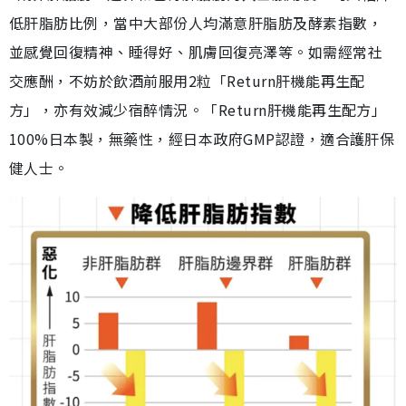
低肝脂肪比例，當中大部份人均滿意肝脂肪及酵素指數，
並感覺回復精神、睡得好、肌膚回復亮澤等。如需經常社
交應酬，不妨於飲酒前服用2粒「Return肝機能再生配
方」，亦有效減少宿醉情況。「Return肝機能再生配方」
100%日本製，無藥性，經日本政府GMP認證，適合護肝保
健人士。