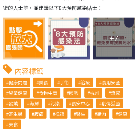
術的人士等，並建議以下8大預防感染貼士：
+7
內容標籤
健康問題
美食
手術
治療
食用安全
兒童健康
食物中毒
咳嗽
杭州
流感
發燒
海鮮
污染
食安中心
創傷弧菌
寄生蟲
腹痛
律師
醫生
豬肉
健康
美食