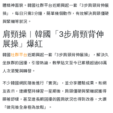
體精神面貌。韓國社群平台近期興起一套「3步肩頸背伸展
操」，每日只需3分鐘，簡單幾個動作，有效解決肩頸僵硬
與緊繃等狀況。
肩頸操︱韓國「3步肩頸背伸
展操」爆紅
韓國
社群平台
近期興起一套「3步肩頸背伸展操」，解決久
坐族群的困擾，引發熱論，教學貼文至今已累積超過68萬
人次瀏覽與轉發。
不少韓國網民隨後進行「實測」，並分享體驗成果。有網
友表示，連續堅持練習一星期後，肩頸僵硬與緊繃感獲得
顯著舒緩，甚至連長期困擾的圓肩狀況也得到改善，大讚
「做完後全身極為放鬆」。