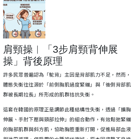
肩頸操︱「3步肩頸背伸展
操」背後原理
許多民眾普遍認為「駝背」主因是背部肌力不足，然而，
體態失衡往往源於「前側胸肌過度緊繃」與「後側背部肌
群被長期拉長」所形成的肌群拮抗失衡。
這套在韓國的原理正是調節此種結構性失衡，透過「擴胸
伸展、手肘下壓與頸部拉伸」的組合動作，有效鬆弛緊繃
的胸部肌群與斜方肌，協助胸腔重新打開，促進局部血液