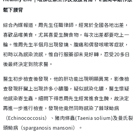
鬆下腰背
綜合內媒報道，周先生任職律師，經常於全國各地出差，
喜歡品嚐美食，尤其喜愛生醃食物，每次出差都要吃上一
輪。惟周先生半個月出現發燒、腹痛和偶發咳嗽等症狀，
初時以為感染流感，惟自行服藥卻未見好轉，忍受20多日
後最終決定到院求醫。
醫生初步檢查後發現，他的肝功能出現明顯異常，影像檢
查發現肝臟上出現許多小膿腫，疑似感染化膿，醫生懷疑
他感染寄生蟲。細問下得悉周先生經常進食生醃，故決定
再進一步進行檢查，發現他竟然同時感染了棘球蚴病
（Echinococcosis）、豬肉條蟲(Taenia solium)及曼氏裂
頭蚴病（sparganosis mansoni）。