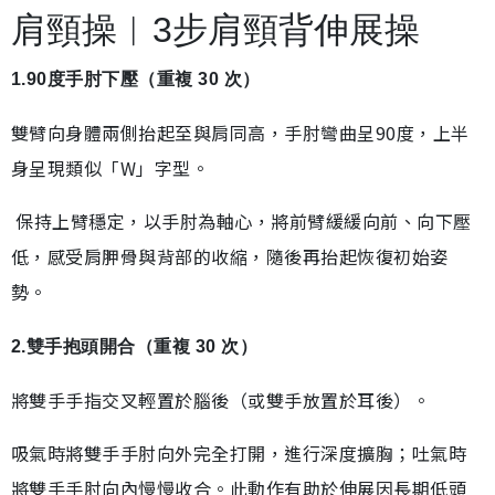
肩頸操︱3步肩頸背伸展操
1.90度手肘下壓（重複 30 次）
雙臂向身體兩側抬起至與肩同高，手肘彎曲呈90度，上半
身呈現類似「W」字型。
保持上臂穩定，以手肘為軸心，將前臂緩緩向前、向下壓
低，感受肩胛骨與背部的收縮，隨後再抬起恢復初始姿
勢。
2.雙手抱頭開合（重複 30 次）
將雙手手指交叉輕置於腦後（或雙手放置於耳後）。
吸氣時將雙手手肘向外完全打開，進行深度擴胸；吐氣時
將雙手手肘向內慢慢收合。此動作有助於伸展因長期低頭