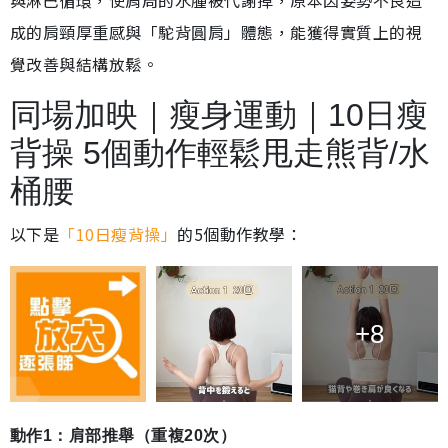
與淋巴循環，使肩周的水腫被代謝掉，原本因姿勢不良造
成的肩頸厚重感與「駝背圓肩」體態，能獲得實質上的視
覺改善與結構放鬆。
同場加映｜瘦身運動｜10日瘦
背操 5個動作輕鬆甩走熊背/水
桶腰
以下是
「10日瘦背操」
的5個動作教學：
+8
動作1：肩部推舉（重複20次）