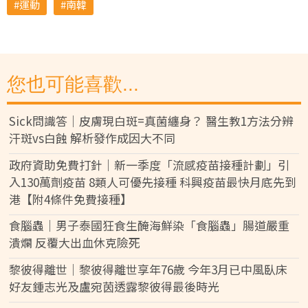
運動
南韓
您也可能喜歡...
Sick問識答｜皮膚現白斑=真菌纏身？ 醫生教1方法分辨
汗斑vs白蝕 解析發作成因大不同
政府資助免費打針｜新一季度「流感疫苗接種計劃」引
入130萬劑疫苗 8類人可優先接種 科興疫苗最快月底先到
港【附4條件免費接種】
食腦蟲｜男子泰國狂食生醃海鮮染「食腦蟲」腸道嚴重
潰爛 反覆大出血休克險死
黎彼得離世｜黎彼得離世享年76歲 今年3月已中風臥床
好友鍾志光及盧宛茵透露黎彼得最後時光