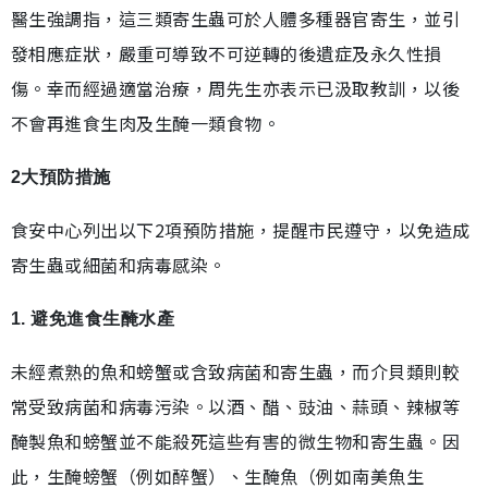
醫生強調指，這三類寄生蟲可於人體多種器官寄生，並引
發相應症狀，嚴重可導致不可逆轉的後遺症及永久性損
傷。幸而經過適當治療，周先生亦表示已汲取教訓，以後
不會再進食生肉及生醃一類食物。
2大預防措施
食安中心列出以下2項預防措施，提醒市民遵守，以免造成
寄生蟲或細菌和病毒感染。
1. 避免進食生醃水產
未經煮熟的魚和螃蟹或含致病菌和寄生蟲，而介貝類則較
常受致病菌和病毒污染。以酒、醋、豉油、蒜頭、辣椒等
醃製魚和螃蟹並不能殺死這些有害的微生物和寄生蟲。因
此，生醃螃蟹（例如醉蟹）、生醃魚（例如南美魚生