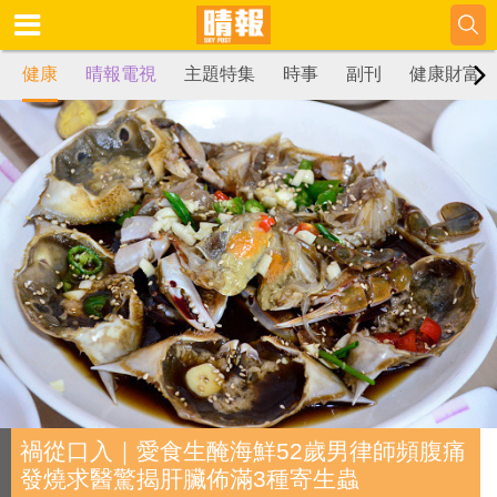
健康
晴報電視
主題特集
時事
副刊
健康財富
禍從口入｜愛食生醃海鮮52歲男律師頻腹痛
發燒求醫驚揭肝臟佈滿3種寄生蟲