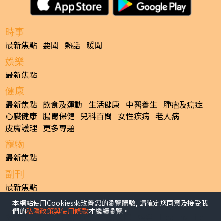
時事
最新焦點
要聞
熱話
暖聞
娛樂
最新焦點
健康
最新焦點
飲食及運動
生活健康
中醫養生
腫瘤及癌症
心臟健康
腸胃保健
兒科百問
女性疾病
老人病
皮膚護理
更多專題
寵物
最新焦點
副刊
最新焦點
本網站使用Cookies來改善您的瀏覽體驗, 請確定您同意及接受我
日報
們的
私隱政策與使用條款
才繼續瀏覽。
揭頁版
港聞
財經/地產
中國/國際
娛樂
Healthy Life