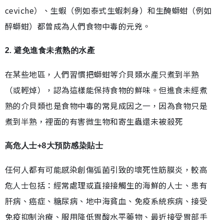
ceviche）、生蝦（例如泰式生蝦刺身）和生醃螄蚶（例如
醉螄蚶）都曾成為人們食物中毒的元兇。
2. 避免進食未煮熟的水產
在某些地區，人們習慣把螄蚶等介貝類水產只煮到半熟
（或輕焯），認為這樣能保持食物的鮮味。但進食未經煮
熟的介貝類也是食物中毒的常見成因之一，因為食物只是
煮到半熟，裡面的有害微生物和寄生蟲還未被殺死
高危人士+8大預防感染貼士
任何人都有可能感染創傷弧菌引致的壞死性筋膜炎，較高
危人士包括：經常處理或直接接觸生的海鮮的人士、患有
肝病、癌症、糖尿病、地中海貧血、免疫系統疾病、接受
免疫抑制治療、服用降低胃酸水平藥物、最近接受胃部手