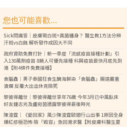
您也可能喜歡...
Sick問識答｜皮膚現白斑=真菌纏身？ 醫生教1方法分辨
汗斑vs白蝕 解析發作成因大不同
政府資助免費打針｜新一季度「流感疫苗接種計劃」引
入130萬劑疫苗 8類人可優先接種 科興疫苗最快月底先到
港【附4條件免費接種】
食腦蟲｜男子泰國狂食生醃海鮮染「食腦蟲」腸道嚴重
潰爛 反覆大出血休克險死
黎彼得離世｜黎彼得離世享年76歲 今年3月已中風臥床
好友鍾志光及盧宛茵透露黎彼得最後時光
陳浚霆｜《愛回家》風少陳浚霆歐遊行山出事 1原因全身
爆紅疹極恐怖 險「毀容」急回港求醫【附皮膚科醫生夏