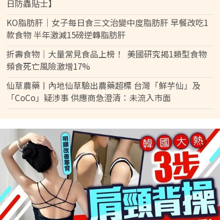
日防蟲貼士】
KO脂肪肝｜女子每日食三文治變中度脂肪肝 早餐改吃1
款食物 半年激減15磅逆轉脂肪肝
折壽食物｜大量常見食品上榜！ 美國研究揭1類型食物
頻食死亡風險激增17%
仙草農藥丨內地仙草驗出農藥超標 台灣「鮮芋仙」及
「CoCo」疑涉事 供應商急澄清：未流入市面