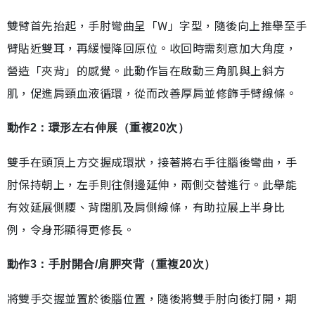
雙臂首先抬起，手肘彎曲呈「W」字型，隨後向上推舉至手
臂貼近雙耳，再緩慢降回原位。收回時需刻意加大角度，
營造「夾背」的感覺。此動作旨在啟動三角肌與上斜方
肌，促進肩頸血液循環，從而改善厚肩並修飾手臂線條。
動作2：環形左右伸展（重複20次）
雙手在頭頂上方交握成環狀，接著將右手往腦後彎曲，手
肘保持朝上，左手則往側邊延伸，兩側交替進行。此舉能
有效延展側腰、背闊肌及肩側線條，有助拉展上半身比
例，令身形顯得更修長。
動作3：手肘開合/肩胛夾背（重複20次）
將雙手交握並置於後腦位置，隨後將雙手肘向後打開，期