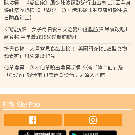
陳浚霆｜《愛回家》風少陳浚霆歐遊行山出事 1原因全身
爆紅疹極恐怖 險「毀容」急回港求醫【附皮膚科醫生夏
日防蟲貼士】
KO脂肪肝｜女子每日食三文治變中度脂肪肝 早餐改吃1
款食物 半年激減15磅逆轉脂肪肝
折壽食物｜大量常見食品上榜！ 美國研究揭1類型食物
頻食死亡風險激增17%
仙草農藥丨內地仙草驗出農藥超標 台灣「鮮芋仙」及
「CoCo」疑涉事 供應商急澄清：未流入市面
晴報 Sky Post