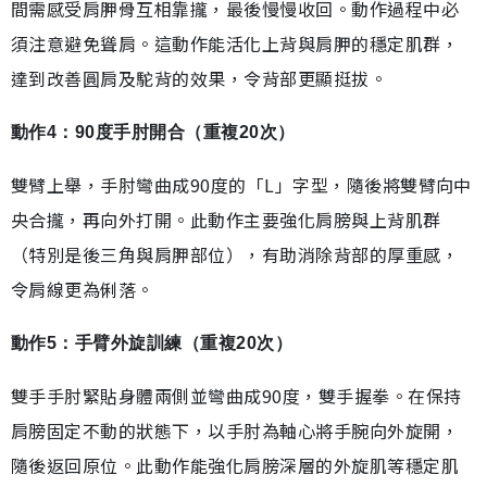
間需感受肩胛骨互相靠攏，最後慢慢收回。動作過程中必
須注意避免聳肩。這動作能活化上背與肩胛的穩定肌群，
達到改善圓肩及駝背的效果，令背部更顯挺拔。
動作4：90度手肘開合（重複20次）
雙臂上舉，手肘彎曲成90度的「L」字型，隨後將雙臂向中
央合攏，再向外打開。此動作主要強化肩膀與上背肌群
（特別是後三角與肩胛部位），有助消除背部的厚重感，
令肩線更為俐落。
動作5：手臂外旋訓練（重複20次）
雙手手肘緊貼身體兩側並彎曲成90度，雙手握拳。在保持
肩膀固定不動的狀態下，以手肘為軸心將手腕向外旋開，
隨後返回原位。此動作能強化肩膀深層的外旋肌等穩定肌