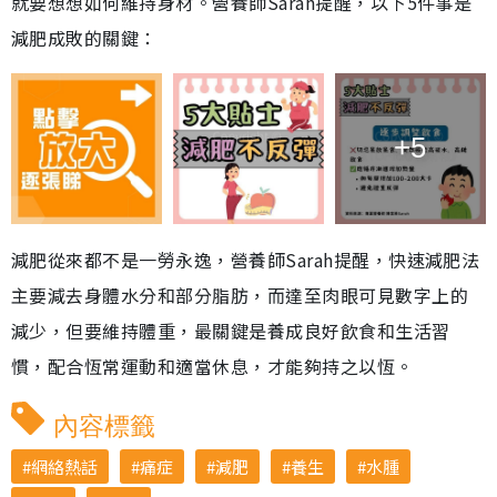
就要想想如何維持身材。營養師Sarah提醒，以下5件事是
減肥成敗的關鍵：
+5
減肥從來都不是一勞永逸，營養師Sarah提醒，快速減肥法
主要減去身體水分和部分脂肪，而達至肉眼可見數字上的
減少，但要維持體重，最關鍵是養成良好飲食和生活習
慣，配合恆常運動和適當休息，才能夠持之以恆。
內容標籤
網絡熱話
痛症
減肥
養生
水腫