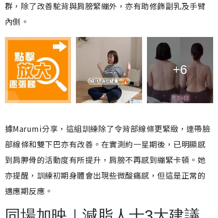
群，除了改善駝背與肩膀緊繃外，亦有助修飾副乳及手臂
內側。
+6
據Marumi分享，這組訓練除了令背部線條更緊緻，連帶臉
部線條和雙下巴亦有改善。在實測約一星期後，已明顯感
到肩胛骨的活動度有所提升，肩膀不再感到繃緊卡頓。她
亦提醒，訓練初期身體會出現些微酸痛感，但這是正常的
適應期反應。
同場加映｜減脂人士3大建議