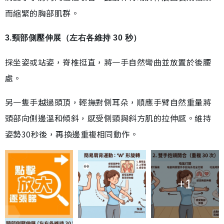
而縮緊的胸部肌群。
3.頸部側壓伸展（左右各維持 30 秒）
採坐姿或站姿，脊椎挺直，將一手自然彎曲並放置於後腰
處。
另一隻手越過頭頂，輕撫對側耳朵，順應手臂自然重量將
頭部向側邊溫和傾斜，感受側頸與斜方肌的拉伸感。維持
姿勢30秒後，再換邊重複相同動作。
+1