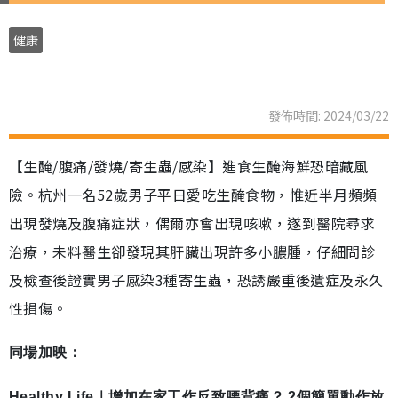
健康
發佈時間: 2024/03/22
【生醃/腹痛/發燒/寄生蟲/感染】進食生醃海鮮恐暗藏風
險。杭州一名52歲男子平日愛吃生醃食物，惟近半月頻頻
出現發燒及腹痛症狀，偶爾亦會出現咳嗽，遂到醫院尋求
治療，未料醫生卻發現其肝臟出現許多小膿腫，仔細問診
及檢查後證實男子感染3種寄生蟲，恐誘嚴重後遺症及永久
性損傷。
同場加映：
Healthy Life｜增加在家工作反致腰背痛？ 2個簡單動作放