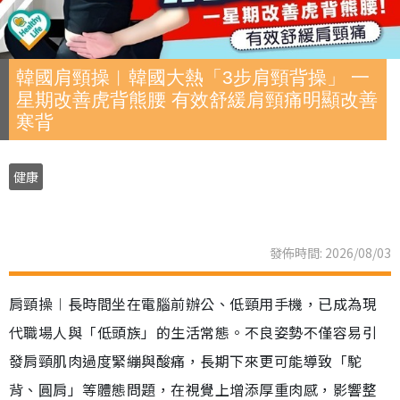
韓國肩頸操︱韓國大熱「3步肩頸背操」 一
星期改善虎背熊腰 有效舒緩肩頸痛明顯改善
寒背
健康
發佈時間: 2026/08/03
肩頸操︱長時間坐在電腦前辦公、低頸用手機，已成為現
代職場人與「低頭族」的生活常態。不良姿勢不僅容易引
發肩頸肌肉過度緊繃與酸痛，長期下來更可能導致「駝
背、圓肩」等體態問題，在視覺上增添厚重肉感，影響整