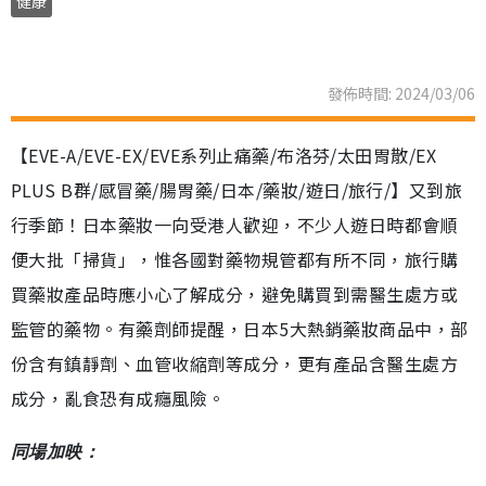
健康
發佈時間: 2024/03/06
【EVE-A/EVE-EX/EVE系列止痛藥/布洛芬/太田胃散/EX
PLUS B群/感冒藥/腸胃藥/日本/藥妝/遊日/旅行/】又到旅
行季節！日本藥妝一向受港人歡迎，不少人遊日時都會順
便大批「掃貨」，惟各國對藥物規管都有所不同，旅行購
買藥妝產品時應小心了解成分，避免購買到需醫生處方或
監管的藥物。有藥劑師提醒，日本5大熱銷藥妝商品中，部
份含有鎮靜劑、血管收縮劑等成分，更有產品含醫生處方
成分，亂食恐有成癮風險。
同場加映：