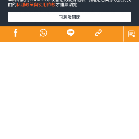
代職場人與「低頭族」的生活常態。不良姿勢不僅容易引
們的
私隱政策與使用條款
才繼續瀏覽。
發肩頸肌肉過度緊繃與酸痛，長期下來更可能導致「駝
同意及關閉
背、圓肩」等體態問題，在視覺上增添厚重肉感，影響整
體精神面貌。韓國社群平台近期興起一套「3步肩頸背伸展
操」，每日只需3分鐘，簡單幾個動作，有效解決肩頸僵硬
與緊繃等狀況。
肩頸操︱韓國「3步肩頸背伸
展操」爆紅
韓國
社群平台
近期興起一套「3步肩頸背伸展操」，解決久
坐族群的困擾，引發熱論，教學貼文至今已累積超過68萬
人次瀏覽與轉發。
不少韓國網民隨後進行「實測」，並分享體驗成果。有網
友表示，連續堅持練習一星期後，肩頸僵硬與緊繃感獲得