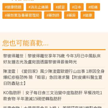
健康問題
消炎止痛藥
感冒
日本
經痛
藥劑業及毒藥管理局
藥劑師
藥房
健康
您也可能喜歡...
黎彼得離世｜黎彼得離世享年76歲 今年3月已中風臥床
好友鍾志光及盧宛茵透露黎彼得最後時光
陳浚霆｜《愛回家》風少陳浚霆歐遊行山出事 1原因全身
爆紅疹極恐怖 險「毀容」急回港求醫【附皮膚科醫生夏
日防蟲貼士】
KO脂肪肝｜女子每日食三文治變中度脂肪肝 早餐改吃1
款食物 半年激減15磅逆轉脂肪肝
折壽食物｜大量常見食品上榜！ 美國研究揭1類型食物