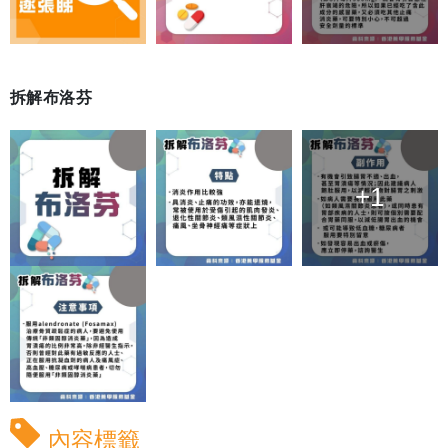
拆解布洛芬
+1
內容標籤