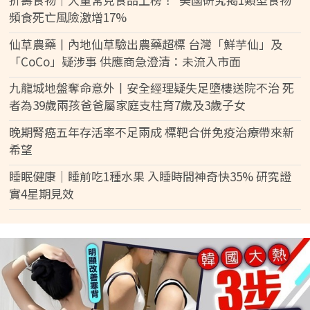
頻食死亡風險激增17%
仙草農藥丨內地仙草驗出農藥超標 台灣「鮮芋仙」及
「CoCo」疑涉事 供應商急澄清：未流入市面
九龍城地盤奪命意外丨安全經理疑失足墮樓送院不治 死
者為39歲兩孩爸爸屬家庭支柱育7歲及3歲子女
晚期腎癌五年存活率不足兩成 標靶合併免疫治療帶來新
希望
睡眠健康｜睡前吃1種水果 入睡時間神奇快35% 研究證
實4星期見效