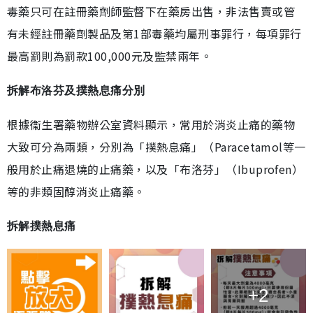
毒藥只可在註冊藥劑師監督下在藥房出售，非法售賣或管
有未經註冊藥劑製品及第1部毒藥均屬刑事罪行，每項罪行
最高罰則為罰款100,000元及監禁兩年。
拆解布洛芬及撲熱息痛分別
根據衞生署藥物辦公室資料顯示，常用於消炎止痛的藥物
大致可分為兩類，分別為「撲熱息痛」（Paracetamol等一
般用於止痛退燒的止痛藥，以及「布洛芬」（Ibuprofen）
等的非類固醇消炎止痛藥。
拆解撲熱息痛
+2