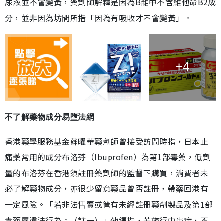
尿液並不會變黃，藥劑師解釋是因為B雜中不含維他命B2成
分，並非因為坊間所指「因為有吸收才不會變黃」。
+4
不了解藥物成分易墮法網
香港藥學服務基金蘇曜華藥劑師曾接受訪問時指，日本止
痛藥常用的成分布洛芬（Ibuprofen）為第1部毒藥，低劑
量的布洛芬在香港須註冊藥劑師的監督下購買，消費者未
必了解藥物成分，亦很少留意藥品曾否註冊，帶藥回港有
一定風險。「若非法售賣或管有未經註冊藥劑製品及第1部
毒藥屬違法行為。（註一）」他續指，若旅行中患病，不