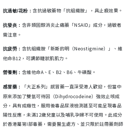
含抗過敏藥物「抗組織胺」，具止痕效果。
抗過敏/花粉：
含非類固醇消炎止痛藥「NSAID」成分，過敏者
抗發炎：
需注意。
含抗組織胺「新斯的明（Neostigmine）」、維
抗疲勞：
他命B12，可調節睫狀肌肌力。
含維他命A、E、B2、B6、牛磺酸。
營養劑：
「大正系列」感冒藥一直深受港人歡迎，但當中
感冒藥：
原來添加了雙氫可待因（Dihydrocodeine）強效止咳成
分，具有成癮性，服用後毒品尿液檢測甚至可能呈現毒品
陽性反應，未滿12歲兒童以及哺乳孕婦不可使用。此成分
於香港屬第I部毒藥，需要醫生處方、並只限於註冊藥劑師