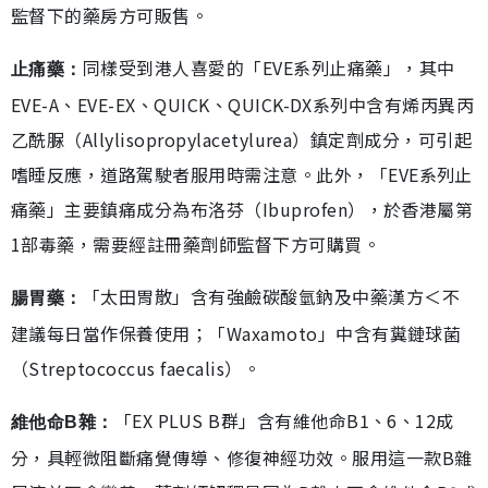
監督下的藥房方可販售。
同樣受到港人喜愛的「EVE系列止痛藥」，其中
止痛藥：
EVE-A、EVE-EX、QUICK、QUICK-DX系列中含有烯丙異丙
乙酰脲（Allylisopropylacetylurea）鎮定劑成分，可引起
嗜睡反應，道路駕駛者服用時需注意。此外，「EVE系列止
痛藥」主要鎮痛成分為布洛芬（Ibuprofen），於香港屬第
1部毒藥，需要經註冊藥劑師監督下方可購買。
「太田胃散」含有強鹼碳酸氫鈉及中藥漢方＜不
腸胃藥：
建議每日當作保養使用；「Waxamoto」中含有糞鏈球菌
（Streptococcus faecalis）。
「EX PLUS B群」含有維他命B1、6、12成
維他命B雜：
分，具輕微阻斷痛覺傳導、修復神經功效。服用這一款B雜