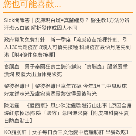
您也可能喜歡...
Sick問識答｜皮膚現白斑=真菌纏身？ 醫生教1方法分辨
汗斑vs白蝕 解析發作成因大不同
政府資助免費打針｜新一季度「流感疫苗接種計劃」引
入130萬劑疫苗 8類人可優先接種 科興疫苗最快月底先到
港【附4條件免費接種】
食腦蟲｜男子泰國狂食生醃海鮮染「食腦蟲」腸道嚴重
潰爛 反覆大出血休克險死
黎彼得離世｜黎彼得離世享年76歲 今年3月已中風臥床
好友鍾志光及盧宛茵透露黎彼得最後時光
陳浚霆｜《愛回家》風少陳浚霆歐遊行山出事 1原因全身
爆紅疹極恐怖 險「毀容」急回港求醫【附皮膚科醫生夏
日防蟲貼士】
KO脂肪肝｜女子每日食三文治變中度脂肪肝 早餐改吃1