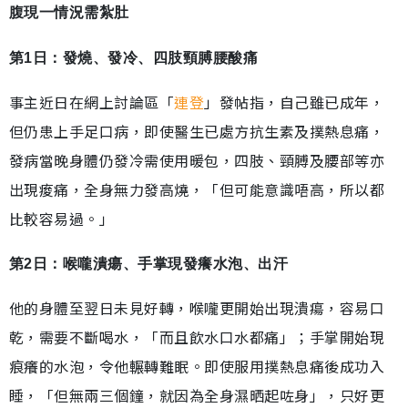
腹現一情況需紮肚
第1日：發燒、發冷、
四肢頸膊腰酸痛
事主近日在網上討論區「
連登
」發帖指，自己雖已成年，
但仍患上手足口病，即使醫生已處方抗生素及撲熱息痛，
發病當晚身體仍發冷需使用暖包，四肢、頸膊及腰部等亦
出現痠痛，全身無力發高燒，「但可能意識唔高，所以都
比較容易過。」
第2日：喉嚨潰瘍、手掌現發癢水泡、出汗
他的身體至翌日未見好轉，喉嚨更開始出現潰瘍，容易口
乾，需要不斷喝水，「而且飲水口水都痛」；手掌開始現
痕癢的水泡，令他輾轉難眠。即使服用撲熱息痛後成功入
睡，「但無兩三個鐘，就因為全身濕晒起咗身」，只好更