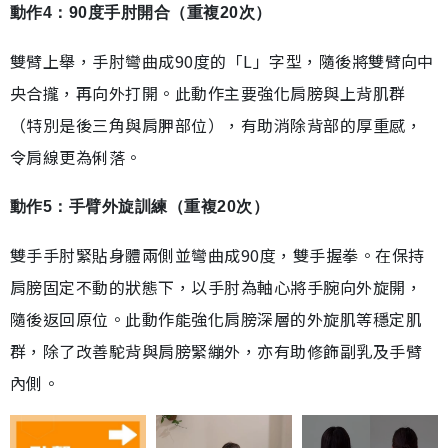
動作4：90度手肘開合（重複20次）
雙臂上舉，手肘彎曲成90度的「L」字型，隨後將雙臂向中
央合攏，再向外打開。此動作主要強化肩膀與上背肌群
（特別是後三角與肩胛部位），有助消除背部的厚重感，
令肩線更為俐落。
動作5：手臂外旋訓練（重複20次）
雙手手肘緊貼身體兩側並彎曲成90度，雙手握拳。在保持
肩膀固定不動的狀態下，以手肘為軸心將手腕向外旋開，
隨後返回原位。此動作能強化肩膀深層的外旋肌等穩定肌
群，除了改善駝背與肩膀緊繃外，亦有助修飾副乳及手臂
內側。