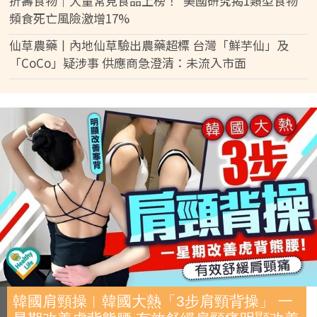
折壽食物｜大量常見食品上榜！ 美國研究揭1類型食物
頻食死亡風險激增17%
仙草農藥丨內地仙草驗出農藥超標 台灣「鮮芋仙」及
「CoCo」疑涉事 供應商急澄清：未流入市面
韓國肩頸操︱韓國大熱「3步肩頸背操」 一