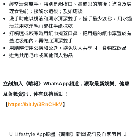
經常清潔雙手，特別是觸摸口、鼻或眼的前後；進食及處
理食物前；接觸水疱後；及如廁後
洗手時應以梘液和清水清潔雙手，搓手最少20秒，用水過
清並用乾淨毛巾或抹手紙抹乾
打噴嚏或咳嗽時用紙巾掩蓋口鼻，把用過的紙巾棄置於有
蓋垃圾箱內，再徹底清潔雙手
用膳時使用公筷和公匙，避免與人共享同一食物或飲品
避免共用毛巾或其他個人物品
立刻加入《晴報》WhatsApp頻道，獲取最新娛樂、健康
及著數資訊，仲有送禮活動！
【
https://bit.ly/3RnCHkV
】
U Lifestyle App睇盡《晴報》新聞資訊及自家節目 ↓