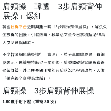
肩頸操︱韓國「3步肩頸背伸
展操」爆紅
韓國
社群平台
近期興起一套「3步肩頸背伸展操」，解決久
坐族群的困擾，引發熱論，教學貼文至今已累積超過68萬
人次瀏覽與轉發。
不少韓國網民隨後進行「實測」，並分享體驗成果。有網
友表示，連續堅持練習一星期後，肩頸僵硬與緊繃感獲得
顯著舒緩，甚至連長期困擾的圓肩狀況也得到改善，大讚
「做完後全身極為放鬆」。
肩頸操︱3步肩頸背伸展操
1.90度手肘下壓（重複 30 次）