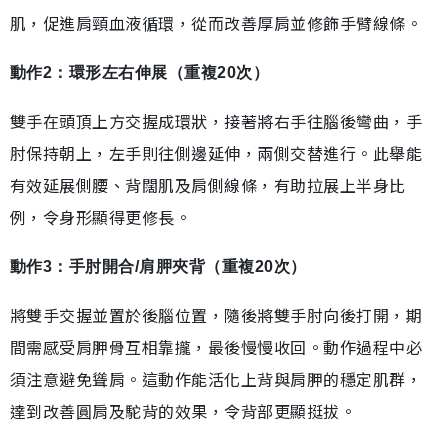
肌，促進肩頸血液循環，從而改善厚肩並修飾手臂線條。
動作2：環形左右伸展（重複20次）
雙手在頭頂上方交握成環狀，接著將右手往腦後彎曲，手
肘保持朝上，左手則往側邊延伸，兩側交替進行。此舉能
有效延展側腰、背闊肌及肩側線條，有助拉展上半身比
例，令身形顯得更修長。
動作3：手肘開合/肩胛夾背（重複20次）
將雙手交握並置於後腦位置，隨後將雙手肘向後打開，期
間需感受肩胛骨互相靠攏，最後慢慢收回。動作過程中必
須注意避免聳肩。這動作能活化上背與肩胛的穩定肌群，
達到改善圓肩及駝背的效果，令背部更顯挺拔。