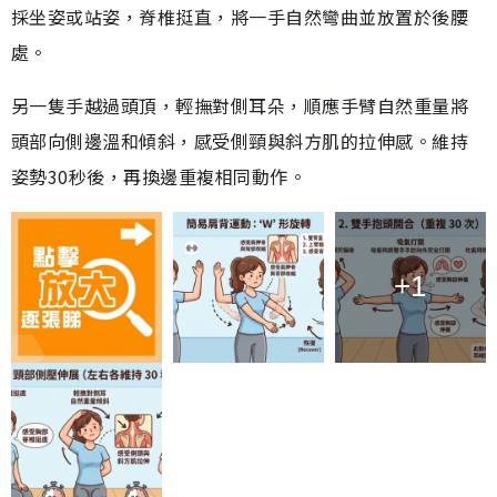
採坐姿或站姿，脊椎挺直，將一手自然彎曲並放置於後腰
處。
另一隻手越過頭頂，輕撫對側耳朵，順應手臂自然重量將
頭部向側邊溫和傾斜，感受側頸與斜方肌的拉伸感。維持
姿勢30秒後，再換邊重複相同動作。
+1