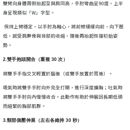
雙臂向身體兩側抬起至與肩同高，手肘彎曲呈90度，上半
身呈現類似「W」字型。
保持上臂穩定，以手肘為軸心，將前臂緩緩向前、向下壓
低，感受肩胛骨與背部的收縮，隨後再抬起恢復初始姿
勢。
2.雙手抱頭開合（重複 30 次）
將雙手手指交叉輕置於腦後（或雙手放置於耳後）。
吸氣時將雙手手肘向外完全打開，進行深度擴胸；吐氣時
將雙手手肘向內慢慢收合。此動作有助於伸展因長期低頭
而縮緊的胸部肌群。
3.頸部側壓伸展（左右各維持 30 秒）