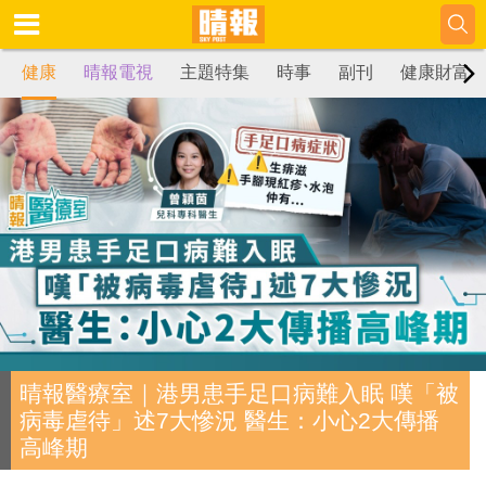
健康
晴報電視
主題特集
時事
副刊
健康財富
晴報醫療室｜港男患手足口病難入眠 嘆「被
病毒虐待」述7大慘況 醫生：小心2大傳播
高峰期