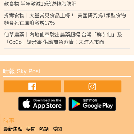
款食物 半年激減15磅逆轉脂肪肝
折壽食物｜大量常見食品上榜！ 美國研究揭1類型食物
頻食死亡風險激增17%
仙草農藥丨內地仙草驗出農藥超標 台灣「鮮芋仙」及
「CoCo」疑涉事 供應商急澄清：未流入市面
晴報 Sky Post
時事
最新焦點
要聞
熱話
暖聞