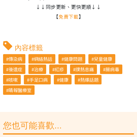
↓↓同步更新、更快更順↓↓
【
免費下載
】
內容標籤
傳染病
網絡熱話
健康問題
兒童健康
後遺症
治療
紅疹
撲熱息痛
腸病毒
咳嗽
手足口病
健康
熱爆話題
晴報醫療室
您也可能喜歡...