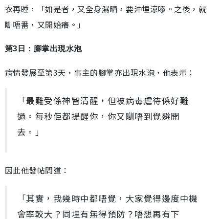
衣再睡，「如是者，又全身濕晒，要沖埋涼㖭。之後，就
瞓唔番，又開始癢。」
第3日：腳掌出現水泡
病情發展至第3天，事主的腳掌亦出現水泡，他表示：
「最難受係神智清醒，但被病毒虐待係好難
過。每秒佢都提醒你，你又瞓唔到覺避開
去。」
因此他發帖問道：
「其實，我幾時中都唔覺，大家覺得邊度中機
會率較大？同埋有無得預防？唔想再有下