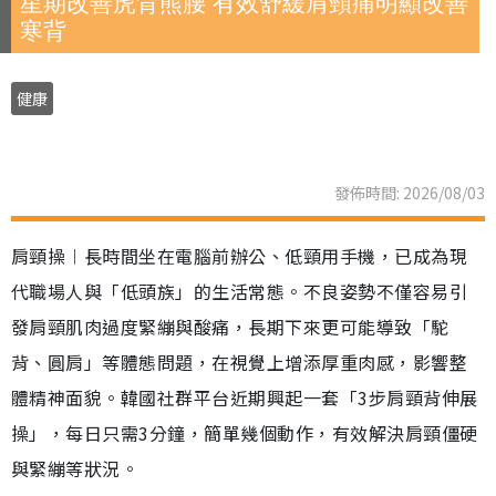
星期改善虎背熊腰 有效舒緩肩頸痛明顯改善
寒背
健康
發佈時間: 2026/08/03
肩頸操︱長時間坐在電腦前辦公、低頸用手機，已成為現
代職場人與「低頭族」的生活常態。不良姿勢不僅容易引
發肩頸肌肉過度緊繃與酸痛，長期下來更可能導致「駝
背、圓肩」等體態問題，在視覺上增添厚重肉感，影響整
體精神面貌。韓國社群平台近期興起一套「3步肩頸背伸展
操」，每日只需3分鐘，簡單幾個動作，有效解決肩頸僵硬
與緊繃等狀況。