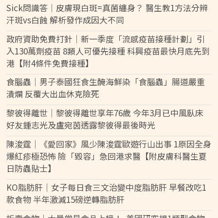
Sick問識答｜皮膚現白斑=真菌纏身？ 醫生教1方法分辨
汗斑vs白蝕 解析發作成因大不同
政府資助免費打針｜新一季度「流感疫苗接種計劃」引
入130萬劑疫苗 8類人可優先接種 科興疫苗最快月底先到
港【附4條件免費接種】
食腦蟲｜男子泰國狂食生醃海鮮染「食腦蟲」腸道嚴重
潰爛 反覆大出血休克險死
黎彼得離世｜黎彼得離世享年76歲 今年3月已中風臥床
好友鍾志光及盧宛茵透露黎彼得最後時光
陳浚霆｜《愛回家》風少陳浚霆歐遊行山出事 1原因全身
爆紅疹極恐怖 險「毀容」急回港求醫【附皮膚科醫生夏
日防蟲貼士】
KO脂肪肝｜女子每日食三文治變中度脂肪肝 早餐改吃1
款食物 半年激減15磅逆轉脂肪肝