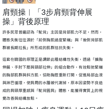
肩頸操︱「3步肩頸背伸展
操」背後原理
許多民眾普遍認為「駝背」主因是背部肌力不足，然而，
體態失衡往往源於「前側胸肌過度緊繃」與「後側背部肌
群被長期拉長」所形成的肌群拮抗失衡。
這套在韓國的原理正是調節此種結構性失衡，透過「擴胸
伸展、手肘下壓與頸部拉伸」的組合動作，有效鬆弛緊繃
的胸部肌群與斜方肌，協助胸腔重新打開，促進局部血液
與淋巴循環，使肩周的水腫被代謝掉，原本因姿勢不良造
成的肩頸厚重感與「駝背圓肩」體態，能獲得實質上的視
覺改善與結構放鬆。