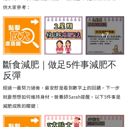
供大家參考：
+7
斷食減肥｜做足5件事減肥不
反彈
經過一番努力過後，最安慰是看到數字上的回饋，下一步
就要想想如何維持身材。營養師Sarah提醒，以下5件事是
減肥成敗的關鍵：