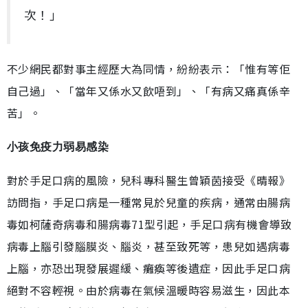
次！」
不少網民都對事主經歷大為同情，紛紛表示：「惟有等佢
自己過」、「當年又係水又飲唔到」、「有病又痛真係辛
苦」。
小孩免疫力弱易感染
對於手足口病的風險，兒科專科醫生曾穎茵接受《晴報》
訪問指，手足口病是一種常見於兒童的疾病，通常由腸病
毒如柯薩奇病毒和腸病毒71型引起，手足口病有機會導致
病毒上腦引發腦膜炎、腦炎，甚至致死等，患兒如遇病毒
上腦，亦恐出現發展遲緩、癱瘓等後遺症，因此手足口病
絕對不容輕視。由於病毒在氣候溫暖時容易滋生，因此本