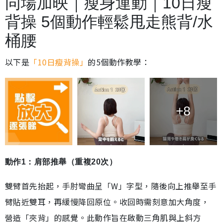
同場加映｜瘦身運動｜10日瘦
背操 5個動作輕鬆甩走熊背/水
桶腰
以下是
「10日瘦背操」
的5個動作教學：
+8
動作1：肩部推舉（重複20次）
雙臂首先抬起，手肘彎曲呈「W」字型，隨後向上推舉至手
臂貼近雙耳，再緩慢降回原位。收回時需刻意加大角度，
營造「夾背」的感覺。此動作旨在啟動三角肌與上斜方