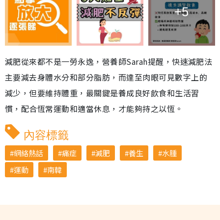
+5
減肥從來都不是一勞永逸，營養師Sarah提醒，快速減肥法
主要減去身體水分和部分脂肪，而達至肉眼可見數字上的
減少，但要維持體重，最關鍵是養成良好飲食和生活習
慣，配合恆常運動和適當休息，才能夠持之以恆。
內容標籤
網絡熱話
痛症
減肥
養生
水腫
運動
南韓