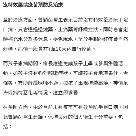
沒特效藥或疫苗預防及治療
至於治療方面，曾穎茵醫生表示目前沒有特效藥治療手足
口病，只會透過退燒藥、止痛藥等紓緩症狀，同時患者定
時補充水分及多休息，避免脫水。至於手腳的紅疹會自然
好轉，病情一般會在7至10天內自行痊癒。
而孩子患病期間，家長應避免讓孩子上學或參與集體活
動，如孩子沒有強烈咳嗽症狀，可讓孩子食用凍果汁、雪
條等，有助紓緩喉嚨不適。如孩子出現持續高燒、神情呆
滯或病情惡化等情況，應立即求醫。
在預防方面，由於目前未有疫苗可有效預防手足口病，因
此曾穎茵醫生建議，保持良好的個人衛生十分重要，包
括：