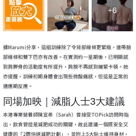
+6
據Marumi分享，這組訓練除了令背部線條更緊緻，連帶臉
部線條和雙下巴亦有改善。在實測約一星期後，已明顯感
到肩胛骨的活動度有所提升，肩膀不再感到繃緊卡頓。她
亦提醒，訓練初期身體會出現些微酸痛感，但這是正常的
適應期反應。
同場加映｜減脂人士3大建議
本港專業營養師陳宣希（Sarah）曾接受TOPick訪問時指
出，飲食管控是減肥成功的關鍵，故此建議一個既安全又
健康的「2周快速減肥計劃」，並附上5大貼士維持身材，