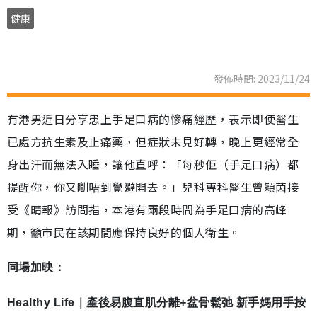
健康
發佈時間: 2023/11/24
有港男近日分享患上手足口病的慘痛經歷，表示即使醫生
已處方抗生素及止痛藥，但症狀未見好轉，晚上更經常全
身出汗而無法入睡，讓他直呼：「每秒佢（手足口病）都
提醒你，你又瞓唔到覺避開去。」兒科專科醫生曾穎茵接
受《晴報》訪問指，本港有兩段時間為手足口病的高峰
期，籲市民在該期間應保持良好的個人衛生。
同場加映：
Healthy Life｜產後易腹直肌分離+盆骨鬆弛 新手媽用手按