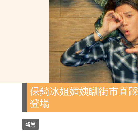
保錡冰姐媚姨瞓街市直踩
登場
娛樂