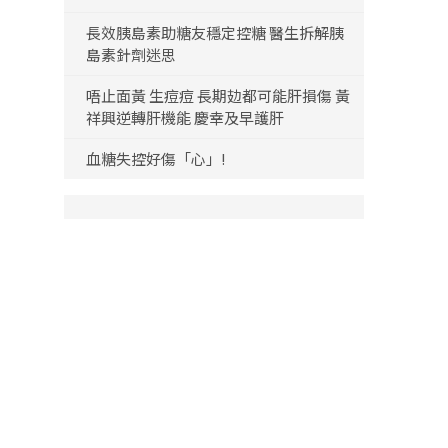
長效胰島素助糖友穩定控糖 醫生拆解胰
島素針劑迷思
唔止面黃 生痘痘 長期攰都可能肝損傷 黃
祥興逆轉肝機能 慶幸及早護肝
血糖失控好傷「心」!