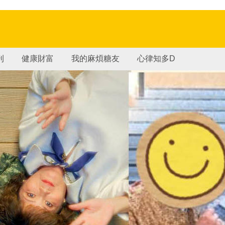
刊
健康財富
我的麻煩糖友
心律知多D