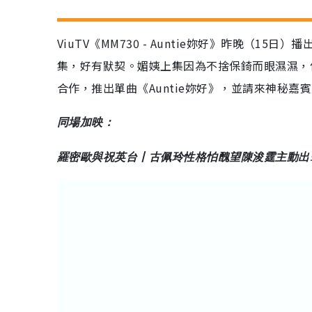
ViuTV《MM730 - Auntie妳好》昨晚（
集，好有默契。媚姨上集因為不捨保錡而眼濕濕，
合作，推出單曲《Auntie妳好》，並請來神秘嘉
同場加映：
羅密歐與祝英台丨古佩玲性格怕醜望陳浚霆主動出