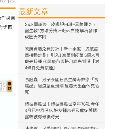
3/11/16
最新文章
合作過百
Sick問識答｜皮膚現白斑=真菌纏身？
方式再
醫生教1方法分辨汗斑vs白蝕 解析發作
成因大不同
政府資助免費打針｜新一季度「流感疫
苗接種計劃」引入130萬劑疫苗 8類人可
優先接種 科興疫苗最快月底先到港【附
4條件免費接種】
食腦蟲｜男子泰國狂食生醃海鮮染「食
腦蟲」腸道嚴重潰爛 反覆大出血休克險
死
黎彼得離世｜黎彼得離世享年76歲 今年
3月已中風臥床 好友鍾志光及盧宛茵透
露黎彼得最後時光
陳浚霆｜《愛回家》風少陳浚霆歐遊行