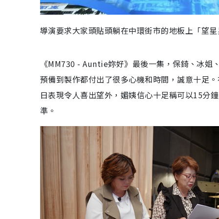
導演要求大家頭貼頭躺在中環街市的地板上「望星
《MM730 - Auntie妳好》最後一集，保錡、
預備到製作都付出了很多心機和時間，誠意十足。在
日表現令人喜出望外，媚姨信心十足稱可以15分
準。