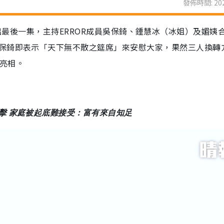
發佈時間: 202
15日）播出最後一集，主持ERROR成員吳保錡、鍾慧冰（冰姐）及媚姨
保錡即表示「天下無不散之筵席」來安慰大家，果然三人換轉
賓亮相。
擊 家庭被起底難接受：富有來自知足