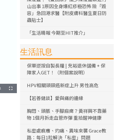
山出事 1原因全身爆紅疹極恐怖 險「毀
容」急回港求醫【附皮膚科醫生夏日防
蟲貼士】
「生活晴報 今期至HIT推介」
生活訊息
保單逆按自製長糧 | 充裕退休儲備 + 保
障家人GET！（附個案說明）
HPV相關頭頸癌新症上升 男性高危
1
全
螢
幕
【若善健談】愛與痛的邊緣
胸悶、頭脹、手腳麻痺？黃祥興不靠藥
物 1個月拆走血管炸彈 重拾醒神健康
私密處痕癢、灼痛、異味來襲 Grace教
路：每日1粒解決「私密」問題