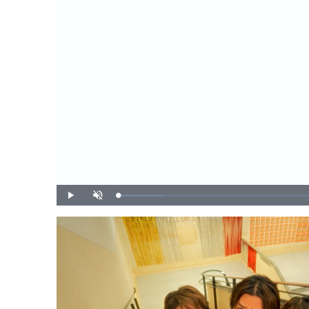
載
播
開
入
放
啟
完
音
畢
效
:
9
.
5
0
%