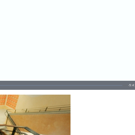
剩
-
5:4
餘
時
間