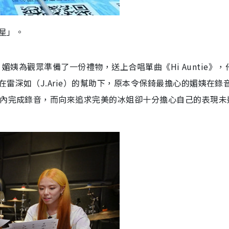
星」。
冰姐、媚姨為觀眾準備了一份禮物，送上合唱單曲《Hi Auntie》
雷深如（J.Arie）的幫助下，原本令保錡最擔心的媚姨在錄
鐘內完成錄音，而向來追求完美的冰姐卻十分擔心自己的表現未