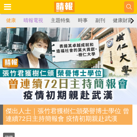
健康
晴報電視
主題特集
時事
副刊
健康財富
傑出人士｜張竹君獲樹仁頒榮譽博士學位 曾
連續72日主持簡報會 疫情初期親赴武漢