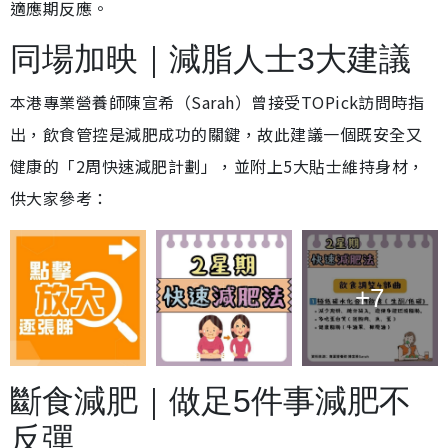
適應期反應。
同場加映｜減脂人士3大建議
本港專業營養師陳宣希（Sarah）曾接受TOPick訪問時指
出，飲食管控是減肥成功的關鍵，故此建議一個既安全又
健康的「2周快速減肥計劃」，並附上5大貼士維持身材，
供大家參考：
+7
斷食減肥｜做足5件事減肥不
反彈