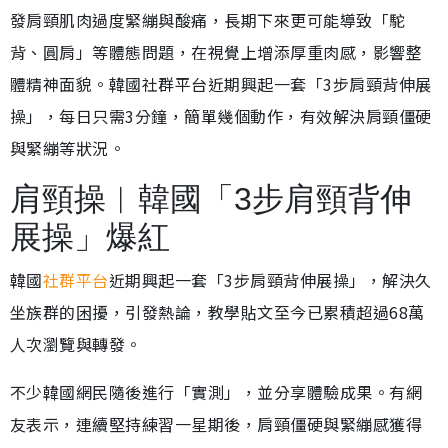
發肩頸肌肉過度緊繃與酸痛，長期下來更可能導致「駝
背、圓肩」等體態問題，在視覺上增添厚重肉感，影響整
體精神面貌。韓國社群平台近期興起一套「3步肩頸背伸展
操」，每日只需3分鐘，簡單幾個動作，有效解決肩頸僵硬
與緊繃等狀況。
肩頸操︱韓國「3步肩頸背伸
展操」爆紅
韓國
社群平台
近期興起一套「3步肩頸背伸展操」，解決久
坐族群的困擾，引發熱論，教學貼文至今已累積超過68萬
人次瀏覽與轉發。
不少韓國網民隨後進行「實測」，並分享體驗成果。有網
友表示，連續堅持練習一星期後，肩頸僵硬與緊繃感獲得