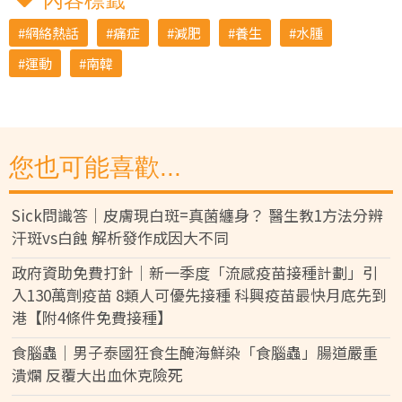
內容標籤
網絡熱話
痛症
減肥
養生
水腫
運動
南韓
您也可能喜歡...
Sick問識答｜皮膚現白斑=真菌纏身？ 醫生教1方法分辨
汗斑vs白蝕 解析發作成因大不同
政府資助免費打針｜新一季度「流感疫苗接種計劃」引
入130萬劑疫苗 8類人可優先接種 科興疫苗最快月底先到
港【附4條件免費接種】
食腦蟲｜男子泰國狂食生醃海鮮染「食腦蟲」腸道嚴重
潰爛 反覆大出血休克險死