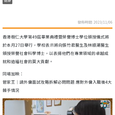
健康
發佈時間: 2023/11/06
香港樹仁大學第49屆畢業典禮暨榮譽博士學位頒授儀式將
於本月27日舉行，學校表示將向張竹君醫生及林順潮醫生
頒授榮譽社會科學博士，以表揚他們在專業領域的卓越成
就和造福社會的莫大貢獻。
同場加映：
管家王｜請外傭面試攻略拆解必問問題 應對外傭入職後4大
棘手情況