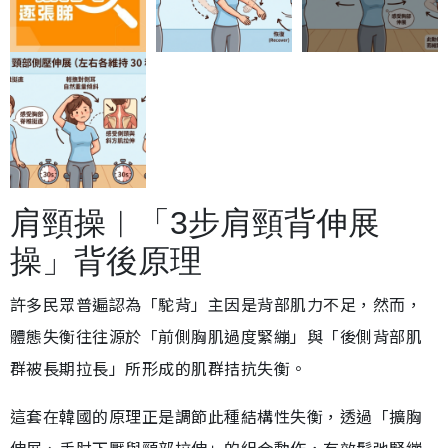
肩頸操︱「3步肩頸背伸展
操」背後原理
許多民眾普遍認為「駝背」主因是背部肌力不足，然而，
體態失衡往往源於「前側胸肌過度緊繃」與「後側背部肌
群被長期拉長」所形成的肌群拮抗失衡。
這套在韓國的原理正是調節此種結構性失衡，透過「擴胸