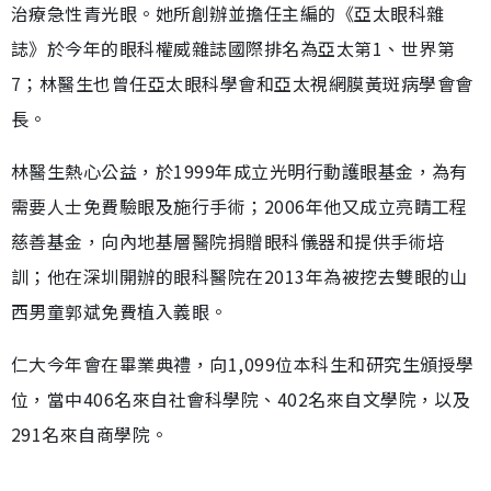
治療急性青光眼。她所創辦並擔任主編的《亞太眼科雜
誌》於今年的眼科權威雜誌國際排名為亞太第1、世界第
7；林醫生也曾任亞太眼科學會和亞太視網膜黃斑病學會會
長。
林醫生熱心公益，於1999年成立光明行動護眼基金，為有
需要人士免費驗眼及施行手術；2006年他又成立亮睛工程
慈善基金，向內地基層醫院捐贈眼科儀器和提供手術培
訓；他在深圳開辦的眼科醫院在2013年為被挖去雙眼的山
西男童郭斌免費植入義眼。
仁大今年會在畢業典禮，向1,099位本科生和研究生頒授學
位，當中406名來自社會科學院、402名來自文學院，以及
291名來自商學院。