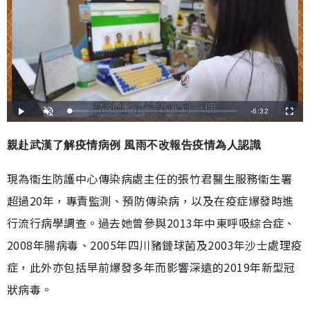
剩
-
6:32
載
播
開
全
入
放
啟
螢
完
音
幕
餘
畢
效
:
親赴武漢了解疫情病例 風雨不改報告疫情為人認識
1
時
0
.
9
間
現為衞生防護中心傳染病處主任的張竹君醫生服務衞生署
9
%
超過20年，專責監測、預防傳染病，以及在疫症爆發時進
行流行病學調查。過去她曾參與2013年中東呼吸綜合症、
2008年腸病毒、2005年四川豬鏈球菌及2003年沙士處理疫
症，此外亦包括早前爆發多年而影響深遠的2019年新型冠
狀病毒。