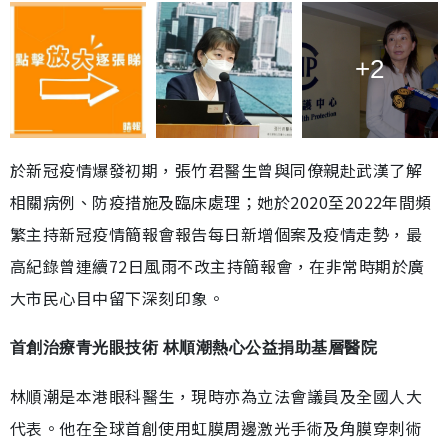
+2
於新冠疫情爆發初期，張竹君醫生曾與同僚親赴武漢了解
相關病例、防疫措施及臨床處理；她於2020至2022年間頻
繁主持新冠疫情簡報會報告每日新增個案及疫情走勢，最
高紀錄曾連續72日風雨不改主持簡報會，在非常時期於廣
大市民心目中留下深刻印象。
首創治療青光眼技術 林順潮熱心公益捐助基層醫院
林順潮是本港眼科醫生，現時亦為立法會議員及全國人大
代表。他在全球首創使用虹膜周邊激光手術及角膜穿刺術