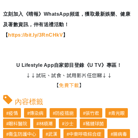
立刻加入《晴報》WhatsApp頻道，獲取最新娛樂、健康
及著數資訊，仲有送禮活動！
【
https://bit.ly/3RnCHkV
】
U Lifestyle App自家節目登錄《U TV》專區！
↓↓試玩、試食、試用影片任您睇↓↓
【
免費下載
】
內容標籤
疫情
傳染病
防疫措施
張竹君
青光眼
眼科醫院
林順潮
沙士
豬鏈球菌
衞生防護中心
武漢
中東呼吸綜合症
腸病毒