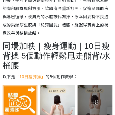
伸展、手肘下壓與頸部拉伸」的組合動作，有效鬆弛緊繃
的胸部肌群與斜方肌，協助胸腔重新打開，促進局部血液
與淋巴循環，使肩周的水腫被代謝掉，原本因姿勢不良造
成的肩頸厚重感與「駝背圓肩」體態，能獲得實質上的視
覺改善與結構放鬆。
同場加映｜瘦身運動｜10日瘦
背操 5個動作輕鬆甩走熊背/水
桶腰
以下是
「10日瘦背操」
的5個動作教學：
+8