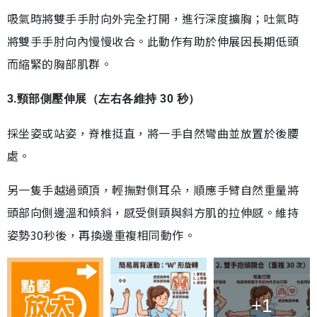
吸氣時將雙手手肘向外完全打開，進行深度擴胸；吐氣時
將雙手手肘向內慢慢收合。此動作有助於伸展因長期低頭
而縮緊的胸部肌群。
3.頸部側壓伸展（左右各維持 30 秒）
採坐姿或站姿，脊椎挺直，將一手自然彎曲並放置於後腰
處。
另一隻手越過頭頂，輕撫對側耳朵，順應手臂自然重量將
頭部向側邊溫和傾斜，感受側頸與斜方肌的拉伸感。維持
姿勢30秒後，再換邊重複相同動作。
+1