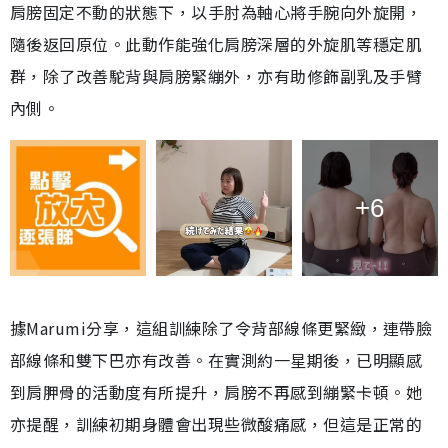
肩膀固定不動的狀態下，以手肘為軸心將手腕向外旋開，
隨後返回原位。此動作能強化肩膀深層的外旋肌等穩定肌
群，除了改善駝背與肩膀緊繃外，亦有助修飾副乳及手臂
內側。
+6
據Marumi分享，這組訓練除了令背部線條更緊緻，連帶臉
部線條和雙下巴亦有改善。在實測約一星期後，已明顯感
到肩胛骨的活動度有所提升，肩膀不再感到繃緊卡頓。她
亦提醒，訓練初期身體會出現些微酸痛感，但這是正常的