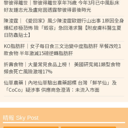
黎彼得離世｜黎彼得離世享年76歲 今年3月已中風臥床
好友鍾志光及盧宛茵透露黎彼得最後時光
陳浚霆｜《愛回家》風少陳浚霆歐遊行山出事 1原因全身
爆紅疹極恐怖 險「毀容」急回港求醫【附皮膚科醫生夏
日防蟲貼士】
KO脂肪肝｜女子每日食三文治變中度脂肪肝 早餐改吃1
款食物 半年激減15磅逆轉脂肪肝
折壽食物｜大量常見食品上榜！ 美國研究揭1類型食物
頻食死亡風險激增17%
仙草農藥丨內地仙草驗出農藥超標 台灣「鮮芋仙」及
「CoCo」疑涉事 供應商急澄清：未流入市面
晴報 Sky Post