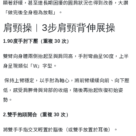
顯著舒緩，甚至連長期困擾的圓肩狀況也得到改善，大讚
「做完後全身極為放鬆」。
肩頸操︱3步肩頸背伸展操
1.90度手肘下壓（重複 30 次）
雙臂向身體兩側抬起至與肩同高，手肘彎曲呈90度，上半
身呈現類似「W」字型。
保持上臂穩定，以手肘為軸心，將前臂緩緩向前、向下壓
低，感受肩胛骨與背部的收縮，隨後再抬起恢復初始姿
勢。
2.雙手抱頭開合（重複 30 次）
將雙手手指交叉輕置於腦後（或雙手放置於耳後）。