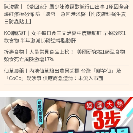
陳浚霆｜《愛回家》風少陳浚霆歐遊行山出事 1原因全身
爆紅疹極恐怖 險「毀容」急回港求醫【附皮膚科醫生夏
日防蟲貼士】
KO脂肪肝｜女子每日食三文治變中度脂肪肝 早餐改吃1
款食物 半年激減15磅逆轉脂肪肝
折壽食物｜大量常見食品上榜！ 美國研究揭1類型食物
頻食死亡風險激增17%
仙草農藥丨內地仙草驗出農藥超標 台灣「鮮芋仙」及
「CoCo」疑涉事 供應商急澄清：未流入市面