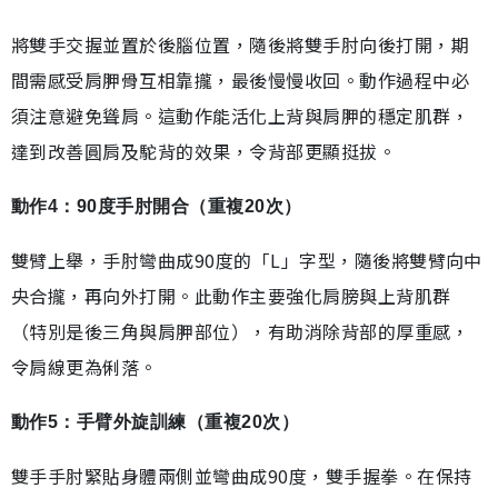
將雙手交握並置於後腦位置，隨後將雙手肘向後打開，期
間需感受肩胛骨互相靠攏，最後慢慢收回。動作過程中必
須注意避免聳肩。這動作能活化上背與肩胛的穩定肌群，
達到改善圓肩及駝背的效果，令背部更顯挺拔。
動作4：90度手肘開合（重複20次）
雙臂上舉，手肘彎曲成90度的「L」字型，隨後將雙臂向中
央合攏，再向外打開。此動作主要強化肩膀與上背肌群
（特別是後三角與肩胛部位），有助消除背部的厚重感，
令肩線更為俐落。
動作5：手臂外旋訓練（重複20次）
雙手手肘緊貼身體兩側並彎曲成90度，雙手握拳。在保持