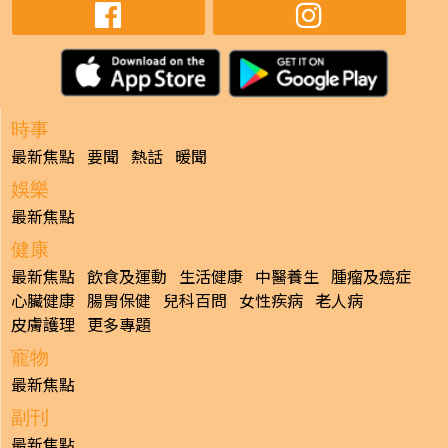
時事
最新焦點
要聞
熱話
暖聞
娛樂
最新焦點
健康
最新焦點
飲食及運動
生活健康
中醫養生
腫瘤及癌症
心臟健康
腸胃保健
兒科百問
女性疾病
老人病
皮膚護理
更多專題
寵物
最新焦點
副刊
最新焦點