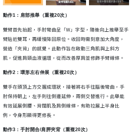
動作1：肩部推舉（重複20次）
雙臂首先抬起，手肘彎曲呈「W」字型，隨後向上推舉至手
臂貼近雙耳，再緩慢降回原位。收回時需刻意加大角度，
營造「夾背」的感覺。此動作旨在啟動三角肌與上斜方
肌，促進肩頸血液循環，從而改善厚肩並修飾手臂線條。
動作2：環形左右伸展（重複20次）
雙手在頭頂上方交握成環狀，接著將右手往腦後彎曲，手
肘保持朝上，左手則往側邊延伸，兩側交替進行。此舉能
有效延展側腰、背闊肌及肩側線條，有助拉展上半身比
例，令身形顯得更修長。
動作3：手肘開合/肩胛夾背（重複20次）