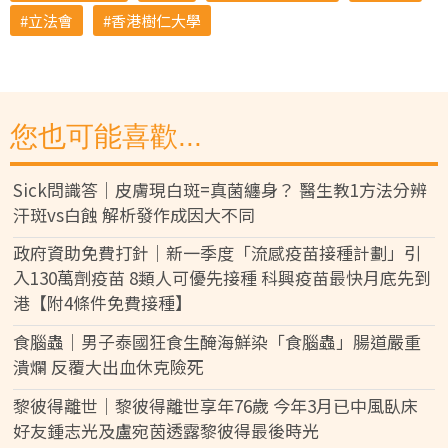
立法會
香港樹仁大學
您也可能喜歡...
Sick問識答｜皮膚現白斑=真菌纏身？ 醫生教1方法分辨
汗斑vs白蝕 解析發作成因大不同
政府資助免費打針｜新一季度「流感疫苗接種計劃」引
入130萬劑疫苗 8類人可優先接種 科興疫苗最快月底先到
港【附4條件免費接種】
食腦蟲｜男子泰國狂食生醃海鮮染「食腦蟲」腸道嚴重
潰爛 反覆大出血休克險死
黎彼得離世｜黎彼得離世享年76歲 今年3月已中風臥床
好友鍾志光及盧宛茵透露黎彼得最後時光