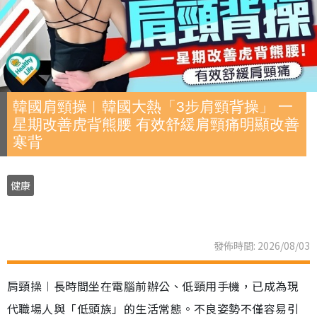
韓國肩頸操︱韓國大熱「3步肩頸背操」 一
星期改善虎背熊腰 有效舒緩肩頸痛明顯改善
寒背
健康
發佈時間: 2026/08/03
肩頸操︱長時間坐在電腦前辦公、低頸用手機，已成為現
代職場人與「低頭族」的生活常態。不良姿勢不僅容易引