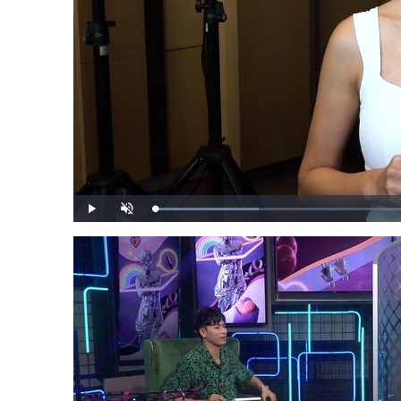
載
播
開
入
放
啟
完
音
畢
效
:
1
7
.
1
5
%