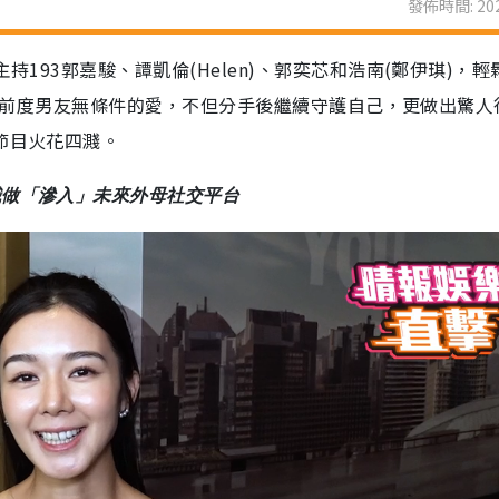
發佈時間: 202
持193郭嘉駿、譚凱倫(Helen)、郭奕芯和浩南(鄭伊琪)，輕
ey分享前度男友無條件的愛，不但分手後繼續守護自己，更做出驚
節目火花四濺。
識做「滲入」未來外母社交平台