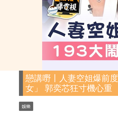
戀講嘢丨人妻空姐爆前度
女」 郭奕芯狂寸機心重
娛樂