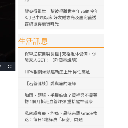
黎彼得離世｜黎彼得離世享年76歲 今年
3月已中風臥床 好友鍾志光及盧宛茵透
露黎彼得最後時光
生活訊息
保單逆按自製長糧 | 充裕退休儲備 + 保
障家人GET！（附個案說明）
7
全
HPV相關頭頸癌新症上升 男性高危
螢
幕
【若善健談】愛與痛的邊緣
胸悶、頭脹、手腳麻痺？黃祥興不靠藥
物 1個月拆走血管炸彈 重拾醒神健康
私密處痕癢、灼痛、異味來襲 Grace教
路：每日1粒解決「私密」問題