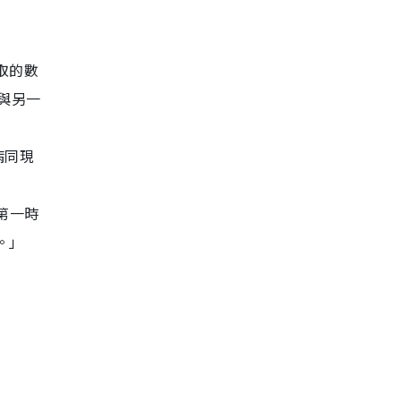
取的數
與另一
病同現
」
第一時
。」