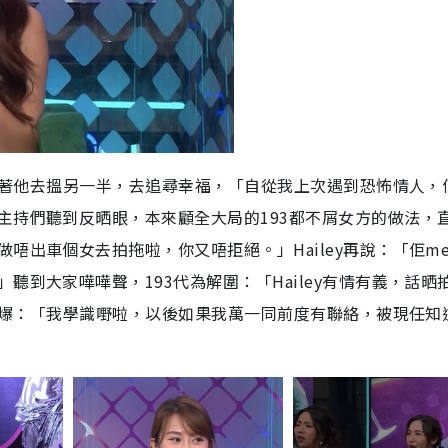
再次著他去搵另一半，去追尋幸福，「自從我上次遇到恐怖情人，
主持們聽到反晒眼，本來顧全大局的193都不屑女方的做法，
出車個女去拍拖啦，你又唔拒絕。」Hailey再說：「佢mes
到大家嘩嘩聲，193代為解圍：「Hailey有情有義，話晒
芯寸爆：「我學識嘢啦，以後如果我萬一同前度有聯絡，被現任知