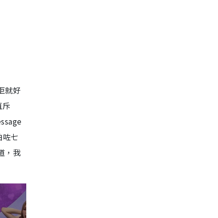
佢就好
直斥
sage
拍咗七
道，我