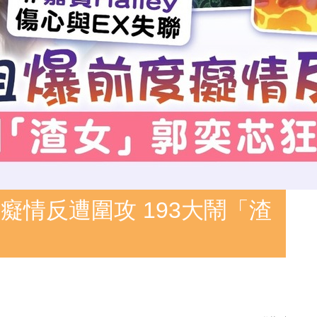
癡情反遭圍攻 193大鬧「渣