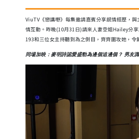
ViuTV《戀講嘢》每集邀請嘉賓分享感情經歷，與主
情互動。昨晚(10月31日)請來人妻空姐Hail
193和三位女主持聽到為之側目，齊齊圍攻她，令
同場加映：麥明詩認愛盛勁為邊個追邊個？ 男友