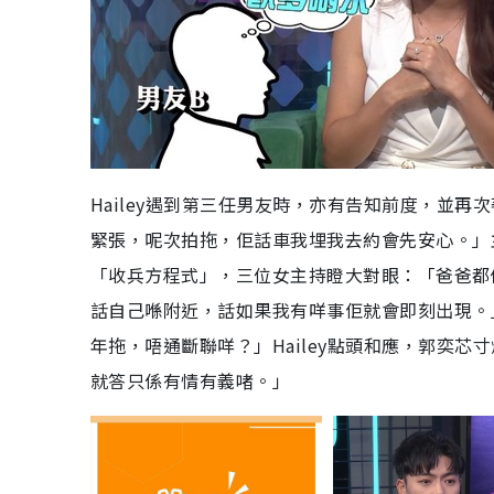
Hailey遇到第三任男友時，亦有告知前度，並
緊張，呢次拍拖，佢話車我埋我去約會先安心。」
「收兵方程式」，三位女主持瞪大對眼：「爸爸都做唔
話自己喺附近，話如果我有咩事佢就會即刻出現。」聽
年拖，唔通斷聯咩？」Hailey點頭和應，郭奕
就答只係有情有義啫。」