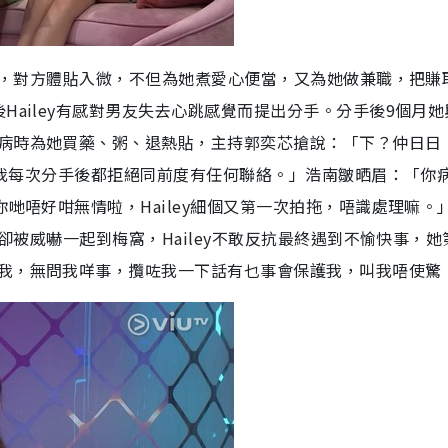
拍拖，對方體貼入微，不但為她煮愛心便當，又為她做兼職，把賺
Hailey有感對男友失去心跳感覺而提出分手。分手後9個月她
病時為她買藥、粥、退熱貼，主持郭奕芯搶說：「下？仲日日
心，我每次分手後都拒絕同前度有任何聯絡。」浩南皺晒眉：「你
哋唔好咁無情啦，Hailey細個又第一次拍拖，唔識處理嘛。
手卻被威嚇一起到梅窩，Hailey不敢反抗最終遇到不愉快事，她
我，無問我咩事，攬咗我一下話有乜事會保護我，叫我唔使驚