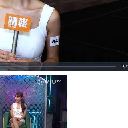
剩
-
3:1
餘
時
間