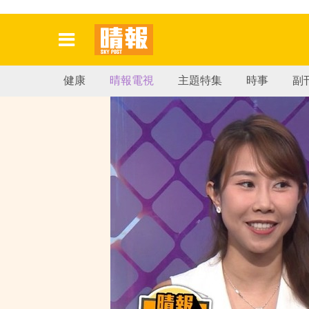
健康
晴報電視
主題特集
時事
副