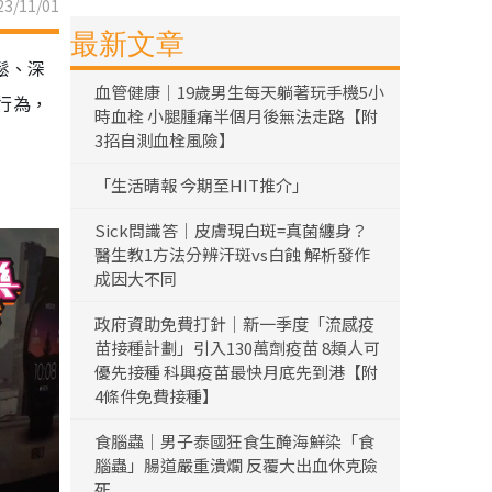
3/11/01
最新文章
鬆、深
血管健康｜19歲男生每天躺著玩手機5小
人行為，
時血栓 小腿腫痛半個月後無法走路【附
3招自測血栓風險】
「生活晴報 今期至HIT推介」
Sick問識答｜皮膚現白斑=真菌纏身？
醫生教1方法分辨汗斑vs白蝕 解析發作
成因大不同
政府資助免費打針｜新一季度「流感疫
苗接種計劃」引入130萬劑疫苗 8類人可
優先接種 科興疫苗最快月底先到港【附
4條件免費接種】
食腦蟲｜男子泰國狂食生醃海鮮染「食
腦蟲」腸道嚴重潰爛 反覆大出血休克險
死