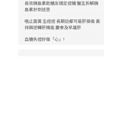
長效胰島素助糖友穩定控糖 醫生拆解胰
島素針劑迷思
唔止面黃 生痘痘 長期攰都可能肝損傷 黃
祥興逆轉肝機能 慶幸及早護肝
血糖失控好傷「心」!