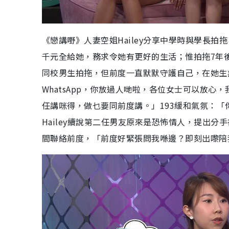
《戀講嘢》人妻空姐Hailey分享中學時與學長
千元全給她，務求令她有更好的生活；惟拍拖7年後
同校男生拍拖，但前度一直默默守護自己，在她生
WhatsApp，你放過人哋啦，各位女士可以放
任講咪得，做乜要同前度講。」193緩和氣氛：「你
Hailey續說第二任男友原來是恐怖情人，提出分
間聯絡前度，「前度好緊張問我喺邊？即刻出嚟陪