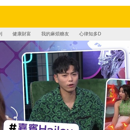
刊
健康財富
我的麻煩糖友
心律知多D