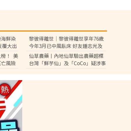
醃海鮮染
黎彼得離世｜黎彼得離世享年76歲
反覆大出
今年3月已中風臥床 好友鍾志光及
盧宛茵透露黎彼得最後時光
榜！ 美
仙草農藥丨內地仙草驗出農藥超標
死亡風險
台灣「鮮芋仙」及「CoCo」疑涉事
供應商急澄清：未流入市面