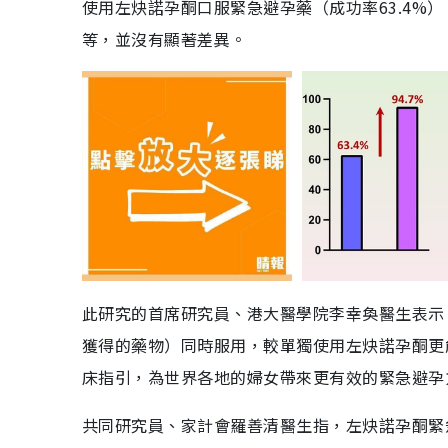
使用左炔諾孕酮口服緊急避孕藥（成功率63.4%
等，並沒有顯著差異。
此研究的首席研究員、港大醫學院李幸奐醫生表示
獲得的藥物）同時服用，較單獨使用左炔諾孕酮更
床指引，為世界各地的婦女帶來更有效的緊急避孕
共同研究員、家計會羅善清醫生指，左炔諾孕酮緊