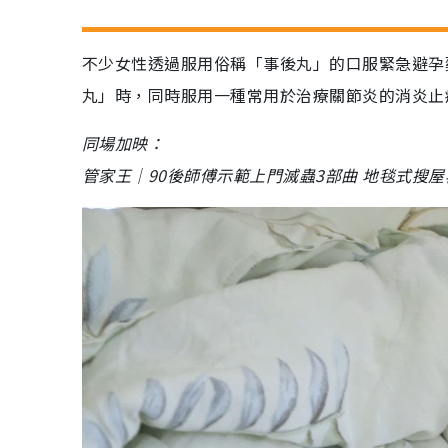
不少女性透過服用俗稱「事後丸」的口服緊急避孕
丸」時，同時服用一種常用於治療關節炎的消炎止
同場加映：
管家王｜90後師傅示範上門滅蟲3部曲 地毯式搜