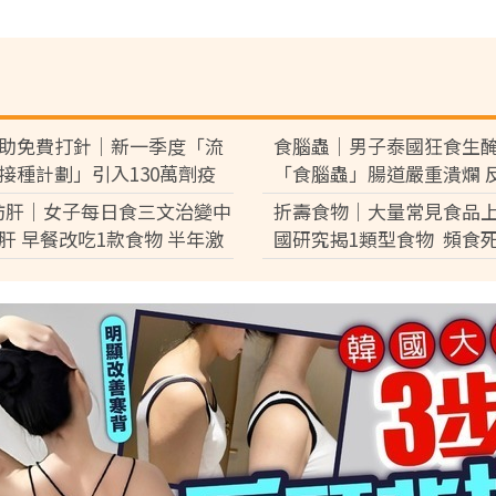
助免費打針｜新一季度「流
食腦蟲｜男子泰國狂食生
接種計劃」引入130萬劑疫
「食腦蟲」腸道嚴重潰爛 
類人可優先接種 科興疫苗最快
血休克險死
肪肝｜女子每日食三文治變中
折壽食物｜大量常見食品上
到港【附4條件免費接種】
肝 早餐改吃1款食物 半年激
國研究揭1類型食物 頻食
磅逆轉脂肪肝
激增17%