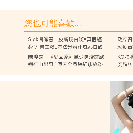
您也可能喜歡...
Sick問識答｜皮膚現白斑=真菌纏
政府資
身？ 醫生教1方法分辨汗斑vs白蝕
感疫苗
解析發作成因大不同
苗 8
陳浚霆｜《愛回家》風少陳浚霆歐
KO脂
月底先
遊行山出事 1原因全身爆紅疹極恐
度脂肪
怖 險「毀容」急回港求醫【附皮膚
減15
科醫生夏日防蟲貼士】