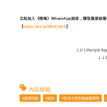
立刻加入《晴報》WhatsApp頻道，獲取最新
【
https://bit.ly/3RnCHkV
】
↓U Lifesty
↓↓
內容標籤
健康問題
避孕
香港大學李嘉誠醫學院