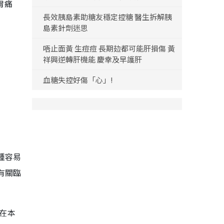
胃痛
長效胰島素助糖友穩定控糖 醫生拆解胰
島素針劑迷思
唔止面黃 生痘痘 長期攰都可能肝損傷 黃
祥興逆轉肝機能 慶幸及早護肝
血糖失控好傷「心」!
種容易
有關臨
在本