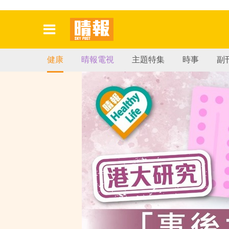
健康
晴報電視
主題特集
時事
副