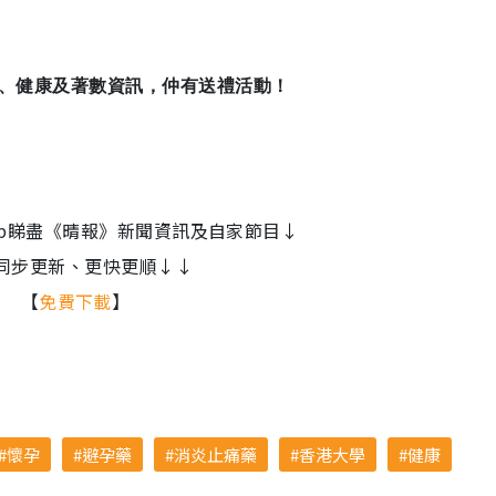
娛樂、健康及著數資訊，仲有送禮活動！
le App睇盡《晴報》新聞資訊及自家節目↓
同步更新、更快更順↓↓
【
免費下載
】
懷孕
避孕藥
消炎止痛藥
香港大學
健康