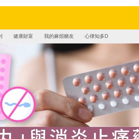
刊
健康財富
我的麻煩糖友
心律知多D