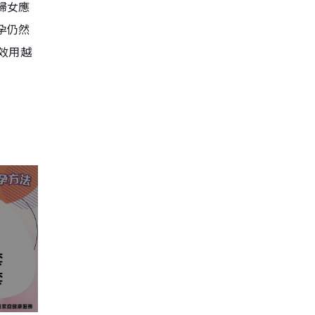
婦女應
孕仍然
效用越