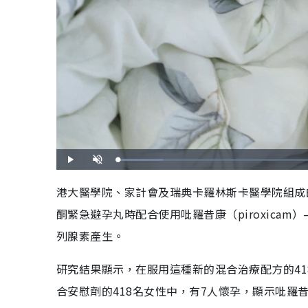
載
播
開
入
放
啟
完
音
畢
效
港大醫學院、家計會及瑞典卡羅林斯卡醫學院組成
:
9
.
酮緊急避孕丸時配合使用吡羅昔康（piroxica
5
6
%
列腺素產生。
研究結果顯示，在服用這種新的混合治療配方的4
合安慰劑的418名女性中，有7人懷孕，顯示吡羅