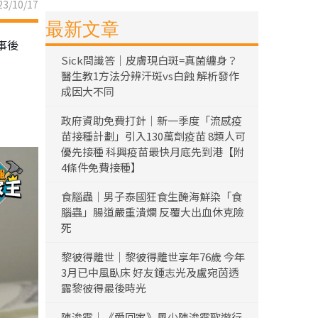
3/10/17
最新文章
事後
Sick問識答｜皮膚現白斑=真菌纏身？
醫生教1方法分辨汗斑vs白蝕 解析發作
成因大不同
政府資助免費打針｜新一季度「流感疫
苗接種計劃」引入130萬劑疫苗 8類人可
優先接種 科興疫苗最快月底先到港【附
4條件免費接種】
食腦蟲｜男子泰國狂食生醃海鮮染「食
腦蟲」腸道嚴重潰爛 反覆大出血休克險
死
黎彼得離世｜黎彼得離世享年76歲 今年
3月已中風臥床 好友鍾志光及盧宛茵透
露黎彼得最後時光
陳浚霆｜《愛回家》風少陳浚霆歐遊行