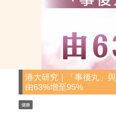
港大研究｜「事後丸」與
由63%增至95%
健康