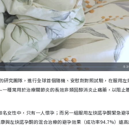
剩
-
5:3
餘
的研究團隊，進行全球首個隨機、安慰劑對照試驗，在服用左
時
m）—一種常用於治療關節炎的長效非類固醇消炎止痛藥，以阻止
間
18名女性中，只有一人懷孕；而另一組服用左炔諾孕酮緊急避
昔康與左炔諾孕酮的混合治療的避孕效果（成功率94.7%）遠