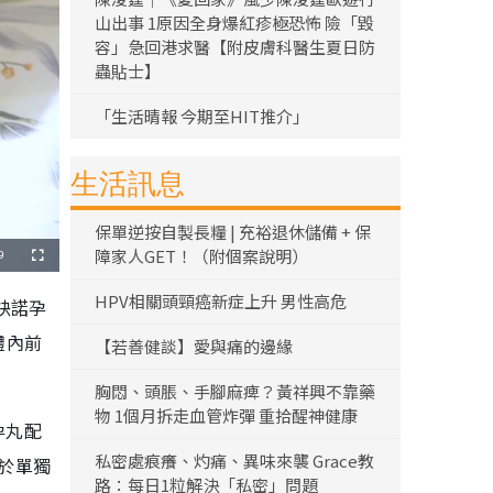
山出事 1原因全身爆紅疹極恐怖 險「毀
容」急回港求醫【附皮膚科醫生夏日防
蟲貼士】
「生活晴報 今期至HIT推介」
生活訊息
保單逆按自製長糧 | 充裕退休儲備 + 保
障家人GET！（附個案說明）
9
全
螢
幕
HPV相關頭頸癌新症上升 男性高危
炔諾孕
體內前
【若善健談】愛與痛的邊緣
胸悶、頭脹、手腳麻痺？黃祥興不靠藥
物 1個月拆走血管炸彈 重拾醒神健康
孕丸配
私密處痕癢、灼痛、異味來襲 Grace教
高於單獨
路：每日1粒解決「私密」問題