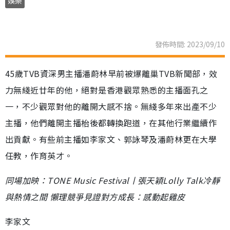
娛樂
發佈時間: 2023/09/10
45歲TVB資深男主播潘蔚林早前被爆離巢TVB新聞部，效
力無綫近廿年的他，絕對是香港觀眾熟悉的主播面孔之
一，不少觀眾對他的離開大感不捨。無綫多年來出產不少
主播，他們離開主播枱後都轉換跑道，在其他行業繼續作
出貢獻。有些前主播如李家文、郭詠琴及潘蔚林更在大學
任教，作育英才。
同場加映：TONE Music Festival丨張天穎Lolly Talk冷靜
與熱情之間 懶理競爭見證對方成長：感動起雞皮
李家文