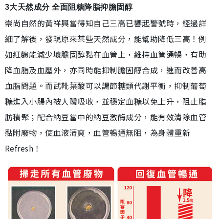
3大天然成分 全面阻糖降脂抑膽固醇
崇尚自然的黃祥興當得知自己三高已響起警號時，經過詳
細了解後，發現原來某些天然成分，能幫助降低三高！例
如紅麴能減少壞膽固醇黏在血管上，維持血管通暢，有助
降血脂及血壓外，亦同時能抑制膽固醇合成，進而改善高
血脂問題。而武靴葉酸可以調節糖類代謝平衡，抑制葡萄
糖進入小腸內被人體吸收，並穩定血糖以免上升，阻止脂
肪積聚；配合納豆當中的納豆激酶成分，能有效清除血管
黏附廢物，使血液清爽，血管暢通無阻，為身體重新
Refresh！