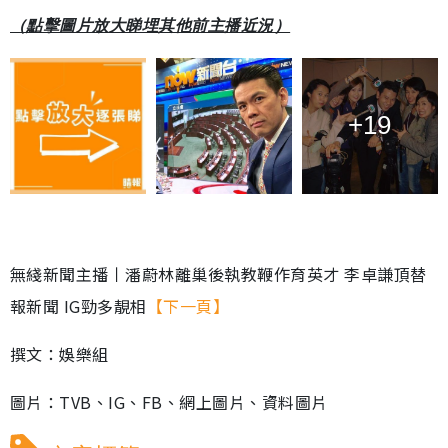
（點擊圖片放大睇埋其他前主播近況）
+19
無綫新聞主播丨潘蔚林離巢後執教鞭作育英才 李卓謙頂替
報新聞 IG勁多靚相
【下一頁】
撰文：娛樂組
圖片：TVB、IG、FB、網上圖片、資料圖片