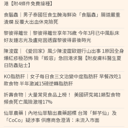
港【附4條件免費接種】
食腦蟲｜男子泰國狂食生醃海鮮染「食腦蟲」腸道嚴重
潰爛 反覆大出血休克險死
黎彼得離世｜黎彼得離世享年76歲 今年3月已中風臥床
好友鍾志光及盧宛茵透露黎彼得最後時光
陳浚霆｜《愛回家》風少陳浚霆歐遊行山出事 1原因全身
爆紅疹極恐怖 險「毀容」急回港求醫【附皮膚科醫生夏
日防蟲貼士】
KO脂肪肝｜女子每日食三文治變中度脂肪肝 早餐改吃1
款食物 半年激減15磅逆轉脂肪肝
折壽食物｜大量常見食品上榜！ 美國研究揭1類型食物
頻食死亡風險激增17%
仙草農藥丨內地仙草驗出農藥超標 台灣「鮮芋仙」及
「CoCo」疑涉事 供應商急澄清：未流入市面