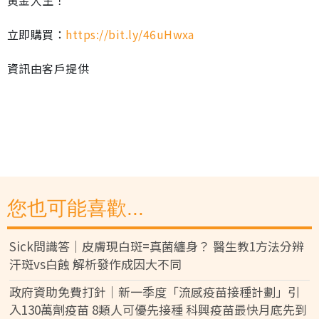
黃金人生！
立即購買：
https://bit.ly/46uHwxa
資訊由客戶提供
您也可能喜歡...
Sick問識答｜皮膚現白斑=真菌纏身？ 醫生教1方法分辨
汗斑vs白蝕 解析發作成因大不同
政府資助免費打針｜新一季度「流感疫苗接種計劃」引
入130萬劑疫苗 8類人可優先接種 科興疫苗最快月底先到