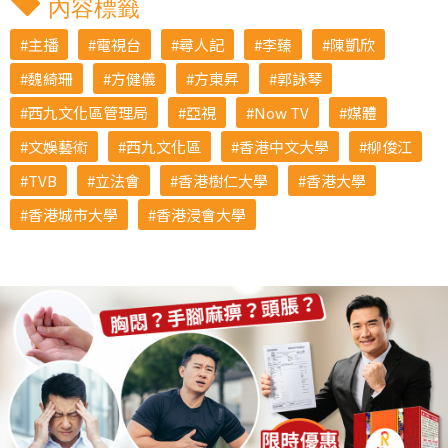
內容標籤
主播
電視台
尋人記
李臻
陳凱欣
魏綺珊
方健儀
方東昇
郭詠琴
西九文化區管理局
亞視
Now TV
媒體
文娛藝術
西九文化區
香港中文大學
柳俊江
TVB
立法會
香港樹仁大學
香港大學
香港城市大學
香港浸會大學