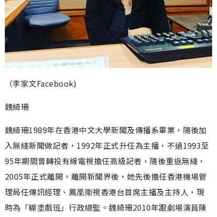
（李家文Facebook)
魏綺珊
魏綺珊1989年在香港中文大學新聞及傳播系畢業，隨後加
入無綫新聞做記者，1992年正式升任為主播，不過1993至
95年期間曾轉投有線電視擔任高級記者，隨後重返無綫，
2005年正式離開。離開新聞界後，她先後擔任香港機場管
理局任傳訊經理、鳳凰衛視香港台首席主播及主持人，現
時為「糊塗戲班」行政總監。魏綺珊2010年跟劇場演員陳