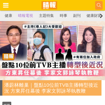
健康
晴報電視
主題特集
時事
副刊
健康財富
潘蔚林離巢｜盤點10位前TVB主播轉型後近
況 方東昇任幕後 李家文郭詠琴執教鞭