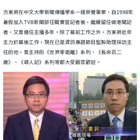
方東昇在中文大學新聞傳播學系一級榮譽畢業，自1998年
暑假加入TVB新聞部任職實習記者後，繼續留任做港聞記
者，又曾擔任主播多年。除了幕前工作之外，方東昇近年
主力於幕後工作，現在已是資訊專題節目監製助理採訪主
任的他，曾主持的《世界零距離》系列、《長命百二
歲》、《尋人記》系列等都大受觀眾歡迎。