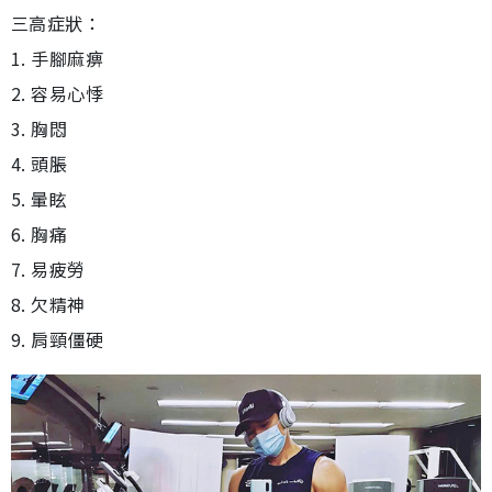
三高症狀：
1. 手腳麻痹
2. 容易心悸
3. 胸悶
4. 頭脹
5. 暈眩
6. 胸痛
7. 易疲勞
8. 欠精神
9. 肩頸僵硬