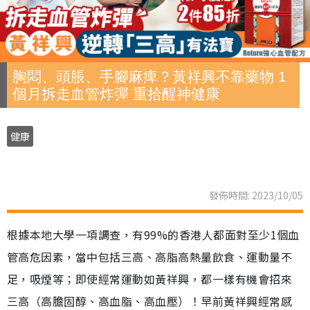
胸悶、頭脹、手腳麻痺？黃祥興不靠藥物 1
個月拆走血管炸彈 重拾醒神健康
健康
發佈時間: 2023/10/05
根據本地大學一項調查，有99%的香港人都面對至少1個血
管高危因素，當中包括三高、高脂高熱量飲食、運動量不
足，吸煙等；即使經常運動如黃祥興，都一樣有機會招來
三高（高膽固醇、高血脂、高血壓）！早前黃祥興經常感