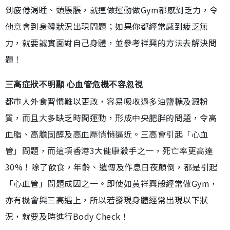
到疲倦渴睡、頭脹脹，就連做運動做Gym都感到乏力，令
他意會到身體狀況出現問題；如果你都經常感到疲乏無
力，就要誠實面對自己身體，並參考祥興的方法去解決問
題！
三高症狀不明顯 心血管危機不容忽視
都市人外食習慣難以更改，容易吸收過多油鹽糖及澱粉
質，而且大多缺乏時間運動，形成中央肥胖的問題，令高
血脂、高膽固醇及高血壓悄悄逼近。三高會引起「心血
管」問題，而這項香港3大健康殺手之一，死亡率更高達
30%！除了飲食，年齡、遺傳及作息日夜顛倒，都是引起
「心血管」問題成因之一。即使如黃祥興般經常做Gym，
亦有機會與三高遇上，所以若發現身體經常出現以下狀
況，就要及時進行Body Check！