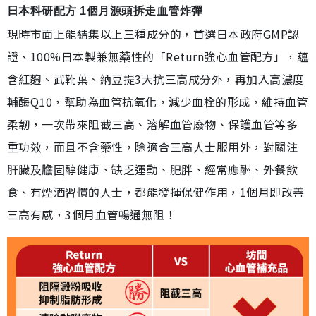
日本科研配方 1個月源頭拆走血管炸彈
現時市面上能結集以上三種成分的，首選日本政府GMP認
證、100%日本製兼無藥性的「Return強心血管配方」，蘊
含紅麴、武靴葉、納豆提3大抗三高成分外，再加入高濃度
輔酶Q10，幫助為血管抗氧化，減少血栓的形成，維持血管
柔韌，一次帶來阻截三高、溶解血管廢物、保護血管等多
重功效，而且不含藥性，除適合三高人士服用外，對關注
肝臟及膽固醇健康、缺乏運動、肥胖、經常應酬、外餐飲
食、有煙酒習慣的人士，都能發揮保健作用，1個月即改善
三高有感，3個月血管暢通無阻！