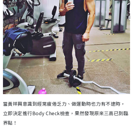
當黃祥興意識到經常疲倦乏力、做運動時也力有不逮時，
立即決定進行Body Check檢查，果然發現原來三高已到臨
界點！