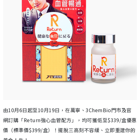
由10月6日起至10月19日，在萬寧、3ChemBio門市及官
網訂購「Return強心血管配方」，均可獲低至$339/盒優惠
價（標準價$399/盒）！擺脫三高刻不容緩、立即重建你的