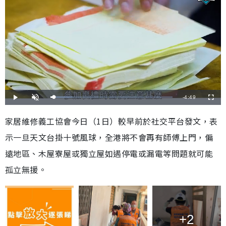
剩
-
4:49
載
播
開
全
入
放
啟
螢
完
音
幕
餘
畢
效
家居維修義工協會今日（1日）較早前於社交平台發文，表
:
1
時
8
示一旦天文台掛十號風球，全港將不會再有師傅上門，偏
.
1
間
8
%
遠地區、木屋寮屋或獨立屋如遇停電或漏電等問題就可能
孤立無援。
+2