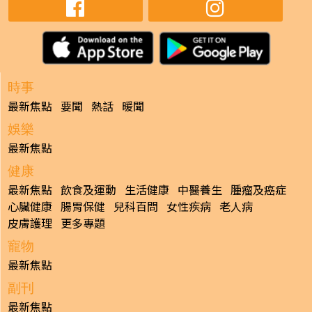
時事
最新焦點
要聞
熱話
暖聞
娛樂
最新焦點
健康
最新焦點
飲食及運動
生活健康
中醫養生
腫瘤及癌症
心臟健康
腸胃保健
兒科百問
女性疾病
老人病
皮膚護理
更多專題
寵物
最新焦點
副刊
最新焦點