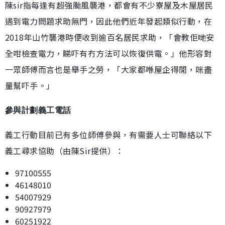
陳sir指每逢有超強颱風襲港，都會有不少寮屋及木屋居民
遇到電力問題求助無門，因此他們近年發起類似行動，在
2018年山竹襲港時便收到逾百名居民求助，「會教佢哋安
全咁檢查電力，睇吓有冇方法可以恢復供電。」他形容對
一眾師傅而言也是舉手之勞，「大家都喺屋企得閒，咪盡
量幫吓手。」
參與計劃義工電話
義工行動目前已有多位師傅參與，有需要人士可聯絡以下
義工尋求協助（由陳Sir提供）：
97100555
46148010
54007929
90927979
60251922