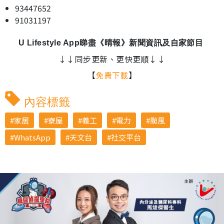
93447652
91031197
U Lifestyle App睇盡《晴報》新聞資訊及自家節目
↓↓同步更新、更快更順↓↓
【
免費下載
】
內容標籤
家居
寮屋
義工
電力
颱風
WhatsApp
天文台
社交平台