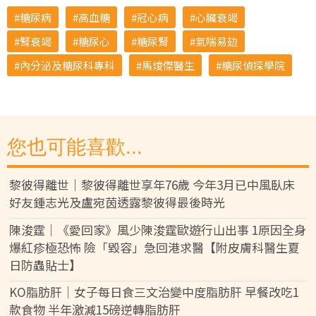
糖尿病
高血糖
冠心病
心臟衰竭
腎衰竭
糖尿心
糖尿腎
氣喘易攰
內分泌及糖尿科專科
馬焌傑醫生
糖尿偵探學院
您也可能喜歡...
黎彼得離世｜黎彼得離世享年76歲 今年3月已中風臥床
好友鍾志光及盧宛茵透露黎彼得最後時光
陳浚霆｜《愛回家》風少陳浚霆歐遊行山出事 1原因全身
爆紅疹極恐怖 險「毀容」急回港求醫【附皮膚科醫生夏
日防蟲貼士】
KO脂肪肝｜女子每日食三文治變中度脂肪肝 早餐改吃1
款食物 半年激減15磅逆轉脂肪肝