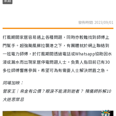
家庭
發佈時間: 2023/09/01
打風期間家居容易遇上各種問題，同時亦較難找到師傅上
門幫手。超強颱風蘇拉襲港之下，有團體就於網上聯絡到
一班電力師傅，於打風期間透過電話或Whatsapp協助因水
浸或漏水而出現家居停電問題人士。負責人指目前已有30
多位師傅響應參與，希望可為有需要人士解決燃眉之急。
同場加映：
管家王｜帛金有公價？眼淚不能滴到逝者？ 殯儀師拆解10
大迷思禁忌