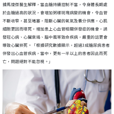
據馬焌傑醫生解釋，當血糖持續控制不當，令身體長期處
於血糖過高的狀況，會增加粥樣斑塊病變的機會，令血管
不斷收窄，甚至堵塞，阻斷心臟的氧氣及養分供應，心肌
細胞更因而壞死，增加患上心血管相關併發症的機會，誘
發冠心病、心臟衰竭、腦中風等致命疾病，嚴重的話更會
導致心臟猝死。「根據研究數據顯示，超過3成糖尿病患者
併發出心血管疾病，當中，更有一半以上的患者因此而死
亡，問題絕對不能忽視。」