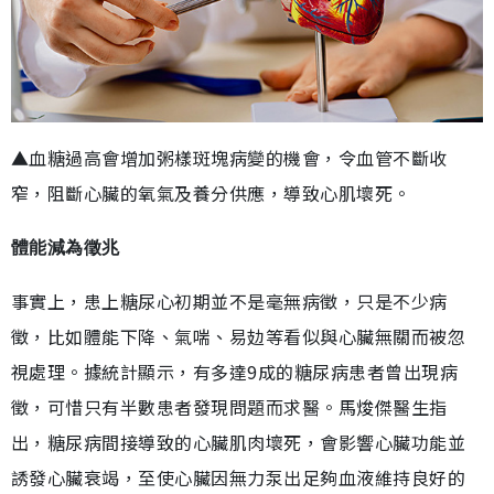
▲血糖過高會增加粥樣斑塊病變的機會，令血管不斷收
窄，阻斷心臟的氧氣及養分供應，導致心肌壞死。
體能減為徵兆
事實上，患上糖尿心初期並不是毫無病徵，只是不少病
徵，比如體能下降、氣喘、易攰等看似與心臟無關而被忽
視處理。據統計顯示，有多達9成的糖尿病患者曾出現病
徵，可惜只有半數患者發現問題而求醫。馬焌傑醫生指
出，糖尿病間接導致的心臟肌肉壞死，會影響心臟功能並
誘發心臟衰竭，至使心臟因無力泵出足夠血液維持良好的