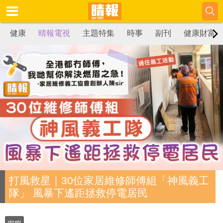
健康
晴報電視
主題特集
時事
副刊
健康財富
打風救星｜30位家居維修師傅組「神風義工
隊」 風暴下遙距拯救停電居民