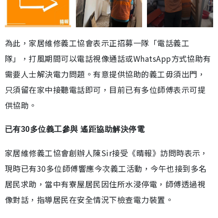
為此，家居維修義工協會表示正招募一隊「電話義工
隊」，打風期間可以電話視像通話或WhatsApp方式協助有
需要人士解決電力問題。有意提供協助的義工毋須出門，
只須留在家中接聽電話即可，目前已有多位師傅表示可提
供協助。
已有30多位義工參與 遙距協助解決停電
家居維修義工協會創辦人陳Sir接受《晴報》訪問時表示，
現時已有30多位師傅響應今次義工活動，今午也接到多名
居民求助，當中有寮屋居民因住所水浸停電，師傅透過視
像對話，指導居民在安全情況下檢查電力裝置。