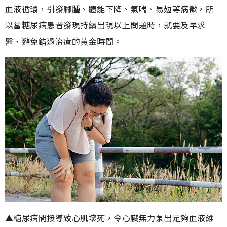
血液循環，引發腳腫、體能下降、氣喘、易攰等病徵，所
以當糖尿病患者發現持續出現以上問題時，就要及早求
醫，避免錯過治療的黃金時間。
▲糖尿病間接導致心肌壞死，令心臟無力泵出足夠血液維