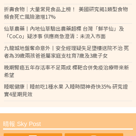
折壽食物｜大量常見食品上榜！ 美國研究揭1類型食物
頻食死亡風險激增17%
仙草農藥丨內地仙草驗出農藥超標 台灣「鮮芋仙」及
「CoCo」疑涉事 供應商急澄清：未流入市面
九龍城地盤奪命意外丨安全經理疑失足墮樓送院不治 死
者為39歲兩孩爸爸屬家庭支柱育7歲及3歲子女
晚期腎癌五年存活率不足兩成 標靶合併免疫治療帶來新
希望
睡眠健康｜睡前吃1種水果 入睡時間神奇快35% 研究證
實4星期見效
晴報 Sky Post