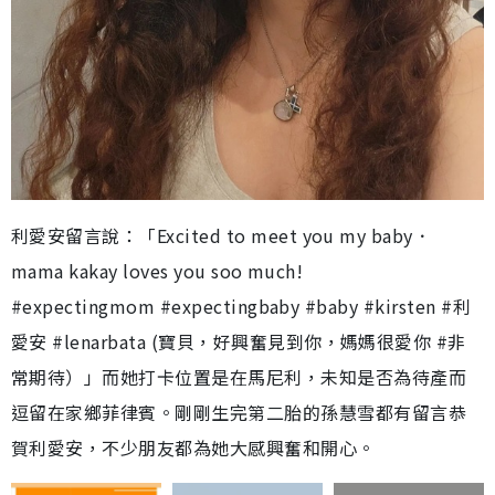
利愛安留言說：「Excited to meet you my baby．
mama kakay loves you soo much!
#expectingmom #expectingbaby #baby #kirsten #利
愛安 #lenarbata (寶貝，好興奮見到你，媽媽很愛你 #非
常期待）」而她打卡位置是在馬尼利，未知是否為待產而
逗留在家鄉菲律賓。剛剛生完第二胎的孫慧雪都有留言恭
賀利愛安，不少朋友都為她大感興奮和開心。