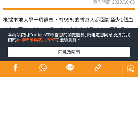
發佈時間: 2023/10/05
根據本地大學一項調查，有99%的香港人都面對至少1個血
管高危因素，當中包括三高、高脂高熱量飲食、運動量不
本網站使用Cookies來改善您的瀏覽體驗, 請確定您同意及接受我
足，吸煙等；即使經常運動如黃祥興，都一樣有機會招來
們的
私隱政策與使用條款
才繼續瀏覽。
三高（高膽固醇、高血脂、高血壓）！早前黃祥興經常感
同意及關閉
到疲倦渴睡、頭脹脹，就連做運動做Gym都感到乏力，令
他意會到身體狀況出現問題；如果你都經常感到疲乏無
力，就要誠實面對自己身體，並參考祥興的方法去解決問
題！
三高症狀不明顯 心血管危機不容忽視
都市人外食習慣難以更改，容易吸收過多油鹽糖及澱粉
質，而且大多缺乏時間運動，形成中央肥胖的問題，令高
血脂、高膽固醇及高血壓悄悄逼近。三高會引起「心血