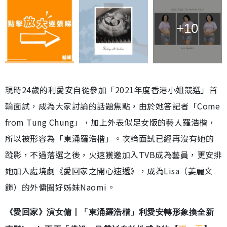
+10
現時24歲的利愛安自從參加「2021年度香港小姐競選」首
輪面試，成為大家討論的話題焦點，由於她答記者「Come
from Tung Chung」，加上外表似足女版的藝人羅浩楷，
所以被形容為「東涌羅浩楷」。次輪面試已經再沒有她的
蹤影，不過落選之後，火速獲邀加入TVB成為藝員，更安排
她加入處境劇《愛回家之開心速遞》，成為Lisa（姜麗文
飾）的外傭圈好姊妹Naomi。
《愛回家》演女傭丨「東涌羅浩楷」利愛安轉形象換全新