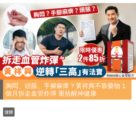
胸悶、頭脹、手腳麻痺？黃祥興不靠藥物 1
個月拆走血管炸彈 重拾醒神健康
健康