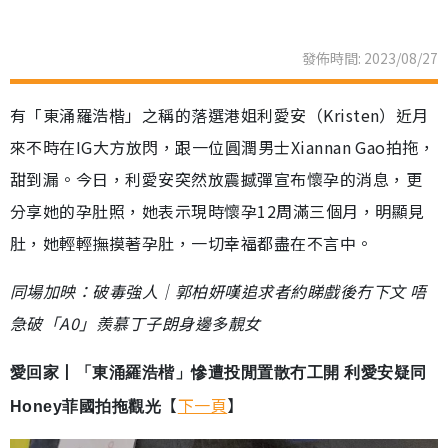
發佈時間: 2023/08/27
有「東涌羅浩楷」之稱的落選港姐利愛安（Kristen）近月
來不時在IG大方放閃，跟一位圓潤男士Xiannan Gao拍拖，
甜到漏。今日，利愛安突然放震撼彈宣布懷孕的消息，更
分享她的孕肚照，她表示現時懷孕12周滿三個月，明顯見
肚，她輕輕撫摸著孕肚，一切幸福都盡在不言中。
同場加映：破毒強人｜郭柏妍嘆追求者約睇戲後冇下文 唔
急破「A0」羨慕丁子朗身邊多靚女
愛回家丨「東
涌羅浩楷」慘遭投閒置散冇工開 利愛安疑同
【
下一頁
】
Honey菲國拍拖觀光