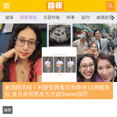
健康
晴報電視
主題特集
時事
副刊
健康財富
東涌羅浩楷丨利愛安興奮宣布懷孕12周曬孕
肚 連月來與男友大方超Sweet放閃
娛樂