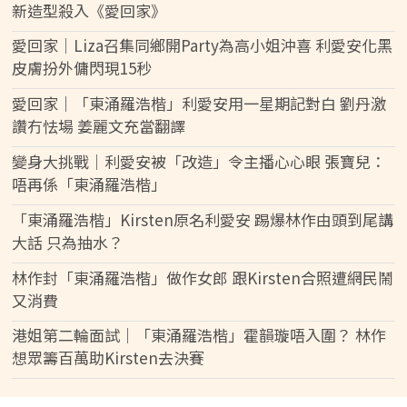
新造型殺入《愛回家》
愛回家│Liza召集同鄉開Party為高小姐沖喜 利愛安化黑
皮膚扮外傭閃現15秒
愛回家｜「東涌羅浩楷」利愛安用一星期記對白 劉丹激
讚冇怯場 姜麗文充當翻譯
變身大挑戰｜利愛安被「改造」令主播心心眼 張寶兒：
唔再係「東涌羅浩楷」
「東涌羅浩楷」Kirsten原名利愛安 踢爆林作由頭到尾講
大話 只為抽水？
林作封「東涌羅浩楷」做作女郎 跟Kirsten合照遭網民鬧
又消費
港姐第二輪面試｜「東涌羅浩楷」霍韻璇唔入圍？ 林作
想眾籌百萬助Kirsten去決賽