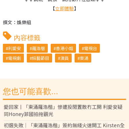
【
立即體驗
】
撰文：娛樂組
內容標籤
利愛安
羅浩楷
香港小姐
電視台
電視劇
綜藝節目
演員
東涌
您也可能喜歡...
愛回家丨「東涌羅浩楷」慘遭投閒置散冇工開 利愛安疑
同Honey菲國拍拖觀光
初選失敗│「東涌羅浩楷」簽約無綫火速開工 Kirsten全