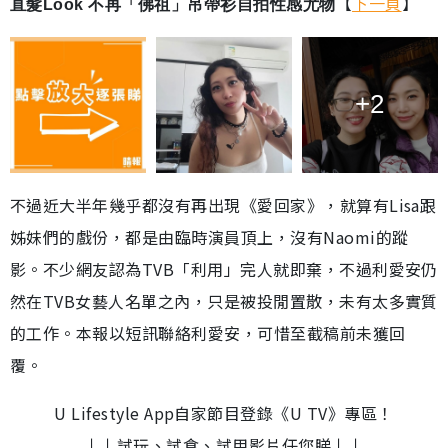
【
下一頁
】
直髮Look 不再「佛祖」吊帶衫自拍性感尤物
+2
不過近大半年幾乎都沒有再出現《愛回家》，就算有Lisa跟
姊妹們的戲份，都是由臨時演員頂上，沒有Naomi的蹤
影。不少網友認為TVB「利用」完人就即棄，不過利愛安仍
然在TVB女藝人名單之內，只是被投閒置散，未有太多實質
的工作。本報以短訊聯絡利愛安，可惜至截稿前未獲回
覆。
U Lifestyle App自家節目登錄《U TV》專區！
↓↓試玩、試食、試用影片任您睇↓↓