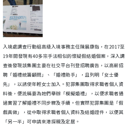
入境處調查行動組高級入境事務主任陳展康指，在2017至
19年間發現有40多宗手法相似的懷疑假結婚個案，深入調
查後發現該集團主要在社交平台刊登招聘廣告，以高薪招
聘「婚禮統籌顧問」、「婚禮助手」，且列明「女士優
先」，以誘使年輕女士加入。犯罪集團取得求職者個人資
料後，便訛稱要為她們舉辦「模擬婚禮」，以便求職者通
過實習了解婚禮不同步驟及手續。但實際犯罪集團是「假
戲真做」，從中取得求職者個人資料及結婚證件，以便其
「另一半」可申請來港探親及定居。