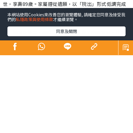
世，享壽89歲。家屬遵從遺願，以「院出」形式低調完成
告別及火化，未有設靈，亦引起公眾關注「院出」這種喪
本網站使用Cookies來改善您的瀏覽體驗, 請確定您同意及接受我
們的
私隱政策與使用條款
才繼續瀏覽。
葬方式。事實上，昔日巨星黃霑、倪匡，同樣是以「院
同意及關閉
出」辦理身後事。到底「院出」是甚麼？申請流程、注意
事項及收費如何？下文為您全面拆解。
同場加映：
Sick問識答｜皮膚科醫生教區分痘痘肌vs酒糟肌 A酸難斷
尾 1療法有望根治【附酒糟肌化妝貼士】
視
訊
播
放