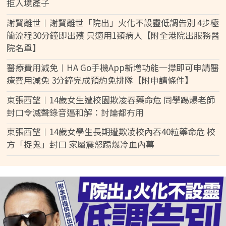
拒入境產子
謝賢離世︱謝賢離世「院出」火化不設靈低調告別 4步極
簡流程30分鐘即出殯 只適用1類病人【附全港院出服務醫
院名單】
醫療費用減免︱HA Go手機App新增功能一㩒即可申請醫
療費用減免 3分鐘完成預約免排隊【附申請條件】
東張西望︱14歲女生遭校園欺凌吞藥命危 同學踢爆老師
封口令滅聲錄音逼和解：討論都冇用
東張西望︱14歲女學生長期遭欺凌校內吞40粒藥命危 校
方「捉鬼」封口 家屬震怒踢爆冷血內幕