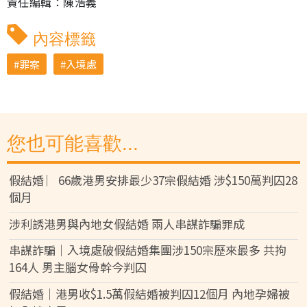
責任編輯：陳浩義
內容標籤
罪案
入境處
您也可能喜歡...
假結婚 ︳66歲港男安排最少37宗假結婚 涉$150萬判囚28
個月
涉利誘港男與內地女假結婚 兩人串謀詐騙罪成
串謀詐騙｜入境處破假結婚集團涉150宗歷來最多 共拘
164人 男主腦女骨幹今判囚
假結婚｜港男收$1.5萬假結婚被判囚12個月 內地孕婦被