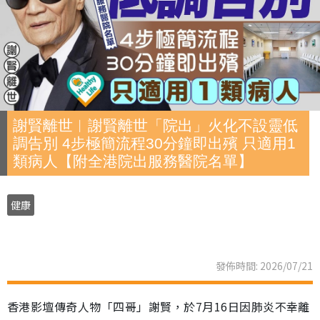
謝賢離世︱謝賢離世「院出」火化不設靈低
調告別 4步極簡流程30分鐘即出殯 只適用1
類病人【附全港院出服務醫院名單】
健康
發佈時間: 2026/07/21
香港影壇傳奇人物「四哥」謝賢，於7月16日因肺炎不幸離