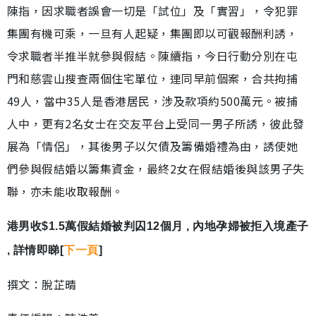
陳指，因求職者誤會一切是「試位」及「實習」，令犯罪
集團有機可乘，一旦有人起疑，集團即以可觀報酬利誘，
令求職者半推半就參與假結。陳續指，今日行動分別在屯
門和慈雲山搜查兩個住宅單位，連同早前個案，合共拘捕
49人，當中35人是香港居民，涉及款項約500萬元。被捕
人中，更有2名女士在交友平台上受同一男子所誘，彼此發
展為「情侶」，其後男子以欠債及籌備婚禮為由，誘使她
們參與假結婚以籌集資金，最終2女在假結婚後與該男子失
聯，亦未能收取報酬。
港男收$1.5萬假結婚被判囚12個月 , 內地孕婦被拒入境產子
, 詳情即睇[
下一頁
]
撰文：脫芷晴