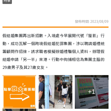
時事
發佈時間: 2023/08/09
假結婚集團再出新招數。入境處今早展開代號「獵影」行
動，成功瓦解一個跨境假結婚犯罪集團，涉以聘請婚禮統
籌顧問作招徠，誘求職者模擬辦婚禮騙個人資料，辦理假
結婚申請「另一半」來港。行動中拘捕相信為集團主腦的
29歲男子及其27歲女友。
+1