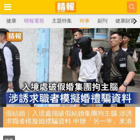
健康
晴報電視
主題特集
時事
副刊
健康財富
假結婚｜入境處搗破假結婚集團拘主腦 涉誘
求職者模擬婚禮騙資料 申辦「另一半」來港