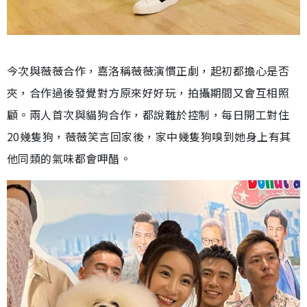
今次與薇薇合作，嘉洛稱薇薇演慣正劇，起初都擔心是否
夾，合作過後發覺對方原來好好玩，拍攝期間又會互相照
顧。兩人首次與貓狗合作，都說難於控制，每日開工對住
20幾隻狗，薇薇笑言回家後，家中幾隻狗嗅到她身上有其
他同類的氣味都會呷醋。