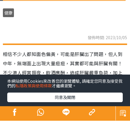
健康
發佈時間: 2023/10/05
相信不少人都知面色偏黃，可能是肝臟出了問題，但人到
中年，無端面上出現大量痘痘，其實都可能與肝臟有關！
不少港人經常捱夜，飲酒應酬，造成肝臟嚴重負荷，加上
飲食無節制，亦特別容易患「富貴病」肝脂肪，所以如出
本網站使用Cookies來改善您的瀏覽體驗, 請確定您同意及接受我
們的
私隱政策與使用條款
才繼續瀏覽。
現以上情況需及早檢查，同時立即進行護肝行動！
同意及關閉
無跡象都要留神
肝臟又稱沉默的器官，出現問題時甚少會發生症狀，故此
容易被大家忽略。早前有大學研究估計，高達27.3%港人患