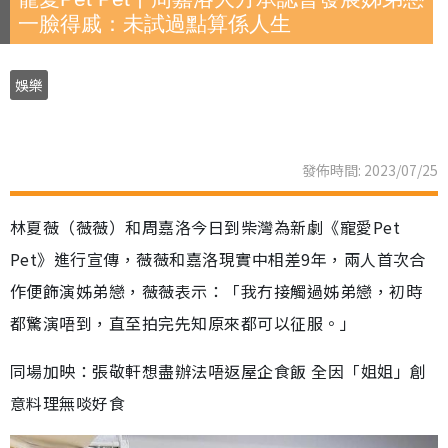
一臉得戚：未試過點算係人生
娛樂
發佈時間: 2023/07/25
林夏薇（薇薇）和周嘉洛今日到柴灣為新劇《寵愛Pet
Pet》進行宣傳，薇薇和嘉洛現實中相差9年，兩人首次合
作便飾演姊弟戀，薇薇表示：「我冇接觸過姊弟戀，初時
都驚演唔到，直至拍完先知原來都可以征服。」
同場加映：張敬軒想盡辦法唔返屋企食飯 全因「姐姐」創
意料理無啖好食