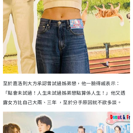
至於嘉洛則大方承認曾試過姊弟戀，他一臉得戚表示：
「點會未試過！人生未試過姊弟戀點算係人生！」他又透
露女方比自己大兩、三年 ，至於分手原因就不欲多談。