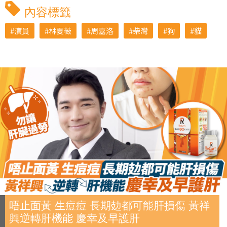
內容標籤
演員
林夏薇
周嘉洛
柴灣
狗
貓
唔止面黃 生痘痘 長期攰都可能肝損傷 黃祥
興逆轉肝機能 慶幸及早護肝