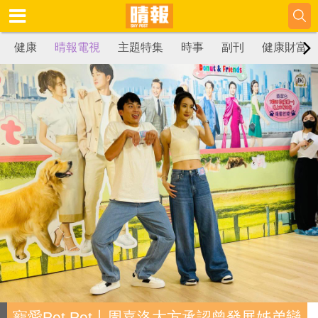
健康
晴報電視
主題特集
時事
副刊
健康財富
寵愛Pet Pet丨周嘉洛大方承認曾發展姊弟戀