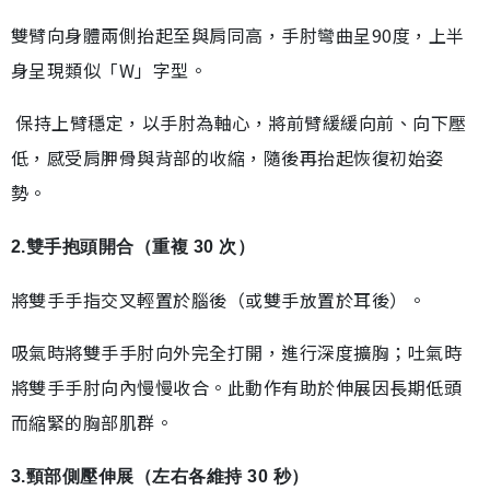
雙臂向身體兩側抬起至與肩同高，手肘彎曲呈90度，上半
身呈現類似「W」字型。
保持上臂穩定，以手肘為軸心，將前臂緩緩向前、向下壓
低，感受肩胛骨與背部的收縮，隨後再抬起恢復初始姿
勢。
2.雙手抱頭開合（重複 30 次）
將雙手手指交叉輕置於腦後（或雙手放置於耳後）。
吸氣時將雙手手肘向外完全打開，進行深度擴胸；吐氣時
將雙手手肘向內慢慢收合。此動作有助於伸展因長期低頭
而縮緊的胸部肌群。
3.頸部側壓伸展（左右各維持 30 秒）