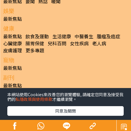
最新焦點
要聞
熱話
暖聞
娛樂
最新焦點
健康
最新焦點
飲食及運動
生活健康
中醫養生
腫瘤及癌症
心臟健康
腸胃保健
兒科百問
女性疾病
老人病
皮膚護理
更多專題
寵物
最新焦點
副刊
最新焦點
本網站使用Cookies來改善您的瀏覽體驗, 請確定您同意及接受我
日報
們的
私隱政策與使用條款
才繼續瀏覽。
揭頁版
港聞
財經/地產
中國/國際
娛樂
Healthy Life
生活副刊
親子/教育
體育
專題/人物
昔日晴報
同意及關閉
香港經濟日報版權所有©2026
>