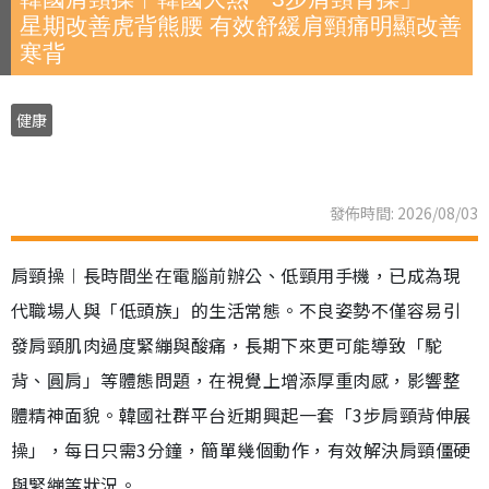
星期改善虎背熊腰 有效舒緩肩頸痛明顯改善
寒背
健康
發佈時間: 2026/08/03
肩頸操︱長時間坐在電腦前辦公、低頸用手機，已成為現
代職場人與「低頭族」的生活常態。不良姿勢不僅容易引
發肩頸肌肉過度緊繃與酸痛，長期下來更可能導致「駝
背、圓肩」等體態問題，在視覺上增添厚重肉感，影響整
體精神面貌。韓國社群平台近期興起一套「3步肩頸背伸展
操」，每日只需3分鐘，簡單幾個動作，有效解決肩頸僵硬
與緊繃等狀況。