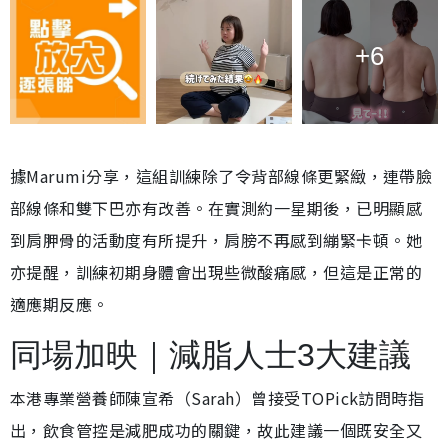
+6
據Marumi分享，這組訓練除了令背部線條更緊緻，連帶臉
部線條和雙下巴亦有改善。在實測約一星期後，已明顯感
到肩胛骨的活動度有所提升，肩膀不再感到繃緊卡頓。她
亦提醒，訓練初期身體會出現些微酸痛感，但這是正常的
適應期反應。
同場加映｜減脂人士3大建議
本港專業營養師陳宣希（Sarah）曾接受TOPick訪問時指
出，飲食管控是減肥成功的關鍵，故此建議一個既安全又