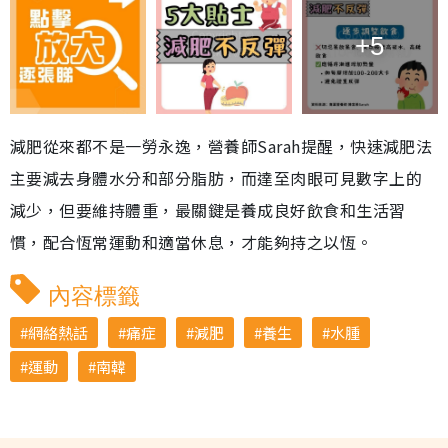
+5
減肥從來都不是一勞永逸，營養師Sarah提醒，快速減肥法
主要減去身體水分和部分脂肪，而達至肉眼可見數字上的
減少，但要維持體重，最關鍵是養成良好飲食和生活習
慣，配合恆常運動和適當休息，才能夠持之以恆。
內容標籤
網絡熱話
痛症
減肥
養生
水腫
運動
南韓