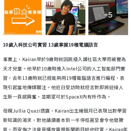
+5
10歲入科技公司實習 13歲掌握19種電腦語言
事實上，Kairan早於9歲時就因跳級入讀社區大學而被譽為
天才兒童。他早於10歲時進入Intel公司的人工智能部門實
習，去年13歲時就已經能夠用19種電腦語言進行編程，表
現引起當地傳媒關注。他近日受訪時就坦言對即將迎接人
生新一頁感興奮，並期望可於SpaceX內有所作為。
母親Jullia Quazi透露，Kairan出生幾個月已表現出對學習
新知識的渴求，對他誦讀書本到一半停低甚至會令他發脾
氣，而安撫之法竟是播放電視新聞節目給他欣賞。Kairan年