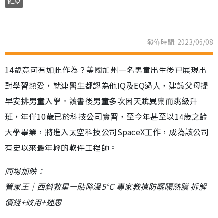
健康
發佈時間: 2023/06/08
14歲竟可有如此作為？美國加州一名男童出生後已展現出
對學習熱愛，就連醫生都認為他IQ及EQ過人，建議父母提
早安排男童入學。讀書後男童多次因天賦異稟而跳級升
班，年僅10歲已於科技公司實習，至今年甚至以14歲之齡
大學畢業，將進入太空科技公司SpaceX工作，成為該公司
有史以來最年輕的軟件工程師。
同場加映：
管家王｜西斜救星一貼降溫5°C 專家教揀防曬隔熱膜 拆解
價錢+效用+迷思