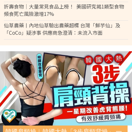
折壽食物｜大量常見食品上榜！ 美國研究揭1類型食物
頻食死亡風險激增17%
仙草農藥丨內地仙草驗出農藥超標 台灣「鮮芋仙」及
「CoCo」疑涉事 供應商急澄清：未流入市面
韓國肩頸操︱韓國大熱「3步肩頸背操」 一