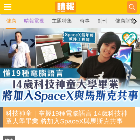
健康
晴報電視
主題特集
時事
副刊
健康財富
科技神童｜掌握19種電腦語言 14歲科技神
童大學畢業 將加入SpaceX與馬斯克共事