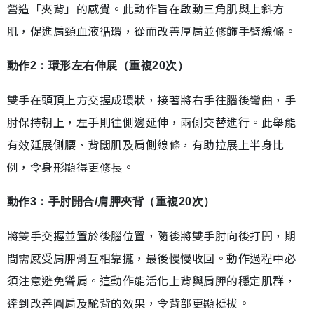
營造「夾背」的感覺。此動作旨在啟動三角肌與上斜方
肌，促進肩頸血液循環，從而改善厚肩並修飾手臂線條。
動作2：環形左右伸展（重複20次）
雙手在頭頂上方交握成環狀，接著將右手往腦後彎曲，手
肘保持朝上，左手則往側邊延伸，兩側交替進行。此舉能
有效延展側腰、背闊肌及肩側線條，有助拉展上半身比
例，令身形顯得更修長。
動作3：手肘開合/肩胛夾背（重複20次）
將雙手交握並置於後腦位置，隨後將雙手肘向後打開，期
間需感受肩胛骨互相靠攏，最後慢慢收回。動作過程中必
須注意避免聳肩。這動作能活化上背與肩胛的穩定肌群，
達到改善圓肩及駝背的效果，令背部更顯挺拔。