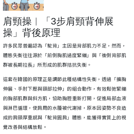
肩頸操︱「3步肩頸背伸展
操」背後原理
許多民眾普遍認為「駝背」主因是背部肌力不足，然而，
體態失衡往往源於「前側胸肌過度緊繃」與「後側背部肌
群被長期拉長」所形成的肌群拮抗失衡。
這套在韓國的原理正是調節此種結構性失衡，透過「擴胸
伸展、手肘下壓與頸部拉伸」的組合動作，有效鬆弛緊繃
的胸部肌群與斜方肌，協助胸腔重新打開，促進局部血液
與淋巴循環，使肩周的水腫被代謝掉，原本因姿勢不良造
成的肩頸厚重感與「駝背圓肩」體態，能獲得實質上的視
覺改善與結構放鬆。