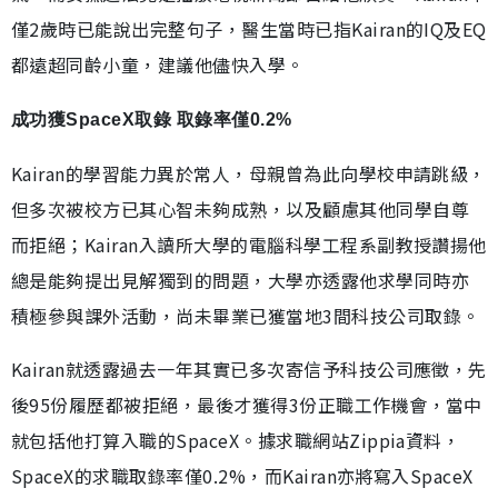
僅2歲時已能說出完整句子，醫生當時已指Kairan的IQ及EQ
都遠超同齡小童，建議他儘快入學。
成功獲SpaceX取錄 取錄率僅0.2%
Kairan的學習能力異於常人，母親曾為此向學校申請跳級，
但多次被校方已其心智未夠成熟，以及顧慮其他同學自尊
而拒絕；Kairan入讀所大學的電腦科學工程系副教授讚揚他
總是能夠提出見解獨到的問題，大學亦透露他求學同時亦
積極參與課外活動，尚未畢業已獲當地3間科技公司取錄。
Kairan就透露過去一年其實已多次寄信予科技公司應徵，先
後95份履歷都被拒絕，最後才獲得3份正職工作機會，當中
就包括他打算入職的SpaceX。據求職網站Zippia資料，
SpaceX的求職取錄率僅0.2%，而Kairan亦將寫入SpaceX