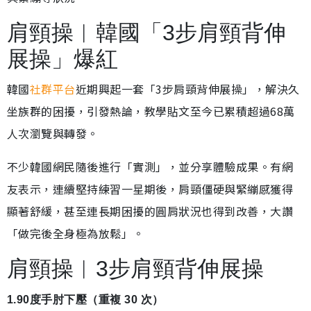
肩頸操︱韓國「3步肩頸背伸
展操」爆紅
韓國
社群平台
近期興起一套「3步肩頸背伸展操」，解決久
坐族群的困擾，引發熱論，教學貼文至今已累積超過68萬
人次瀏覽與轉發。
不少韓國網民隨後進行「實測」，並分享體驗成果。有網
友表示，連續堅持練習一星期後，肩頸僵硬與緊繃感獲得
顯著舒緩，甚至連長期困擾的圓肩狀況也得到改善，大讚
「做完後全身極為放鬆」。
肩頸操︱3步肩頸背伸展操
1.90度手肘下壓（重複 30 次）