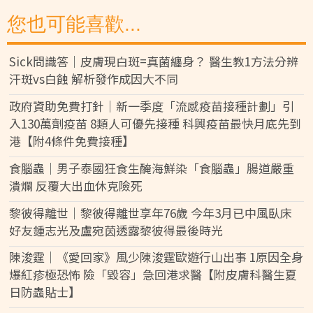
您也可能喜歡...
Sick問識答｜皮膚現白斑=真菌纏身？ 醫生教1方法分辨
汗斑vs白蝕 解析發作成因大不同
政府資助免費打針｜新一季度「流感疫苗接種計劃」引
入130萬劑疫苗 8類人可優先接種 科興疫苗最快月底先到
港【附4條件免費接種】
食腦蟲｜男子泰國狂食生醃海鮮染「食腦蟲」腸道嚴重
潰爛 反覆大出血休克險死
黎彼得離世｜黎彼得離世享年76歲 今年3月已中風臥床
好友鍾志光及盧宛茵透露黎彼得最後時光
陳浚霆｜《愛回家》風少陳浚霆歐遊行山出事 1原因全身
爆紅疹極恐怖 險「毀容」急回港求醫【附皮膚科醫生夏
日防蟲貼士】