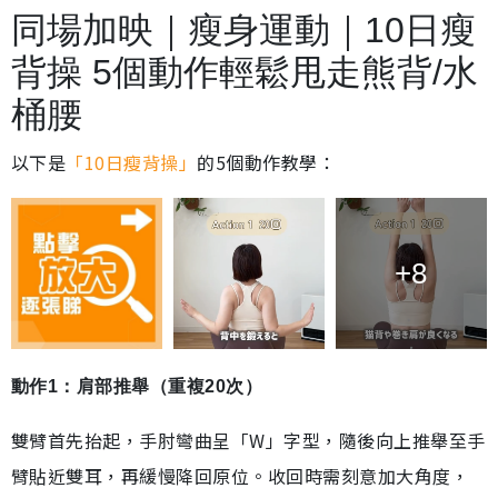
同場加映｜瘦身運動｜10日瘦
背操 5個動作輕鬆甩走熊背/水
桶腰
以下是
「10日瘦背操」
的5個動作教學：
+8
動作1：肩部推舉（重複20次）
雙臂首先抬起，手肘彎曲呈「W」字型，隨後向上推舉至手
臂貼近雙耳，再緩慢降回原位。收回時需刻意加大角度，