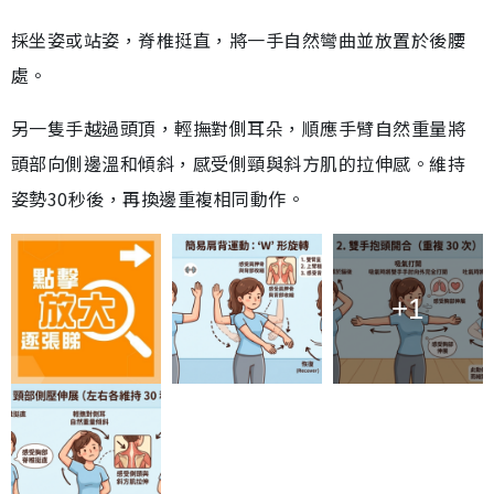
採坐姿或站姿，脊椎挺直，將一手自然彎曲並放置於後腰
處。
另一隻手越過頭頂，輕撫對側耳朵，順應手臂自然重量將
頭部向側邊溫和傾斜，感受側頸與斜方肌的拉伸感。維持
姿勢30秒後，再換邊重複相同動作。
+1