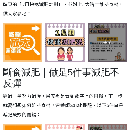
健康的「2周快速減肥計劃」，並附上5大貼士維持身材，
供大家參考：
+7
斷食減肥｜做足5件事減肥不
反彈
經過一番努力過後，最安慰是看到數字上的回饋，下一步
就要想想如何維持身材。營養師Sarah提醒，以下5件事是
減肥成敗的關鍵：