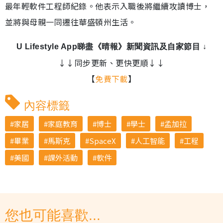
最年輕軟件工程師紀錄。他表示入職後將繼續攻讀博士，
並將與母親一同遷往華盛頓州生活。
U Lifestyle App睇盡《晴報》新聞資訊及自家節目 ↓
↓↓同步更新、更快更順↓↓
【
免費下載
】
內容標籤
家居
家庭教育
博士
學士
孟加拉
畢業
馬斯克
SpaceX
人工智能
工程
美國
課外活動
軟件
您也可能喜歡...