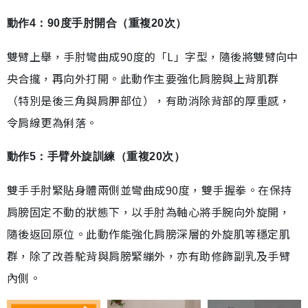
動作4：90度手肘開合（重複20次）
雙臂上舉，手肘彎曲成90度的「L」字型，隨後將雙臂向中
央合攏，再向外打開。此動作主要強化肩膀與上背肌群
（特別是後三角與肩胛部位），有助消除背部的厚重感，
令肩線更為俐落。
動作5：手臂外旋訓練（重複20次）
雙手手肘緊貼身體兩側並彎曲成90度，雙手握拳。在保持
肩膀固定不動的狀態下，以手肘為軸心將手腕向外旋開，
隨後返回原位。此動作能強化肩膀深層的外旋肌等穩定肌
群，除了改善駝背與肩膀緊繃外，亦有助修飾副乳及手臂
內側。