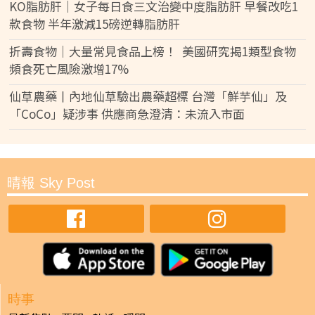
KO脂肪肝｜女子每日食三文治變中度脂肪肝 早餐改吃1
款食物 半年激減15磅逆轉脂肪肝
折壽食物｜大量常見食品上榜！ 美國研究揭1類型食物
頻食死亡風險激增17%
仙草農藥丨內地仙草驗出農藥超標 台灣「鮮芋仙」及
「CoCo」疑涉事 供應商急澄清：未流入市面
晴報 Sky Post
時事