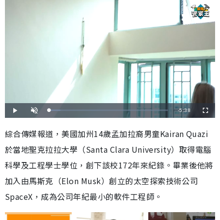
剩
-
5:38
載
播
開
全
入
放
啟
螢
完
音
幕
餘
畢
效
綜合傳媒報道，美國加州14歲孟加拉裔男童Kairan Quazi
:
9
時
.
於當地聖克拉拉大學（Santa Clara University）取得電腦
5
9
間
%
科學及工程學士學位，創下該校172年來紀錄。畢業後他將
加入由馬斯克（Elon Musk）創立的太空探索技術公司
SpaceX，成為公司年紀最小的軟件工程師。