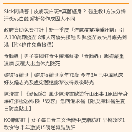
Sick問識答｜皮膚現白斑=真菌纏身？ 醫生教1方法分辨
汗斑vs白蝕 解析發作成因大不同
政府資助免費打針｜新一季度「流感疫苗接種計劃」引
入130萬劑疫苗 8類人可優先接種 科興疫苗最快月底先到
港【附4條件免費接種】
食腦蟲｜男子泰國狂食生醃海鮮染「食腦蟲」腸道嚴重
潰爛 反覆大出血休克險死
黎彼得離世｜黎彼得離世享年76歲 今年3月已中風臥床
好友鍾志光及盧宛茵透露黎彼得最後時光
陳浚霆｜《愛回家》風少陳浚霆歐遊行山出事 1原因全身
爆紅疹極恐怖 險「毀容」急回港求醫【附皮膚科醫生夏
日防蟲貼士】
KO脂肪肝｜女子每日食三文治變中度脂肪肝 早餐改吃1
款食物 半年激減15磅逆轉脂肪肝