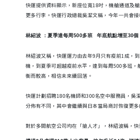
快運提供資料顯示，新座位寬18吋，機艙通道及
更多行李。快運行政總裁吳潔文稱，今年一共會接
林紹波 ：夏季達每周500多班 年底航點增至30個
林紹波又稱，快運運力由去年9月只有疫前1成，到
機，到夏季可超越疫前水平，達到每周500多班，
衡而較高，相信未來續回落。
快運計劃招聘180名機師和300名空中服務員，
分佈有不同，其中會繼續與日本當局商討恢復更多
對於多間航空公司均在「搶人才」，林紹波稱，快