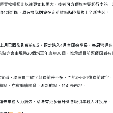
艙頂置物櫃都比以往更寬和更大，後者可方便旅客豎起行李箱，
收4部新機，原有機隊則會在定期維修時陸續換上全新塗裝。
上月已回復到疫前8成，預計踏入4月會開始增長，每周營運逾4
航點亦會由現時20個增至年底約30個，惟承認目前票價因尚有
吳潔文稱，現有員工數字與疫前差不多，而航班已回復疫前數字
航點，亦會繼續開發亞洲新航點，特別是內地。
運未來會大力擴張，意味有更多晉升機會吸引年輕人才投身。