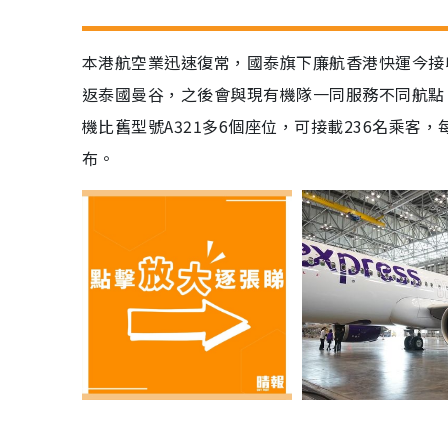
本港航空業迅速復常，國泰旗下廉航香港快運今接收
返泰國曼谷，之後會與現有機隊一同服務不同航點
機比舊型號A321多6個座位，可接載236名乘
布。