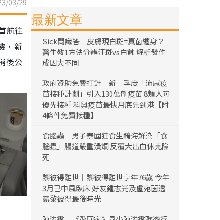
3/03/29
最新文章
）首航往
Sick問識答｜皮膚現白斑=真菌纏身？
機，新
醫生教1方法分辨汗斑vs白蝕 解析發作
稍後公
成因大不同
政府資助免費打針｜新一季度「流感疫
苗接種計劃」引入130萬劑疫苗 8類人可
優先接種 科興疫苗最快月底先到港【附
4條件免費接種】
食腦蟲｜男子泰國狂食生醃海鮮染「食
腦蟲」腸道嚴重潰爛 反覆大出血休克險
死
黎彼得離世｜黎彼得離世享年76歲 今年
3月已中風臥床 好友鍾志光及盧宛茵透
露黎彼得最後時光
陳浚霆｜《愛回家》風少陳浚霆歐遊行