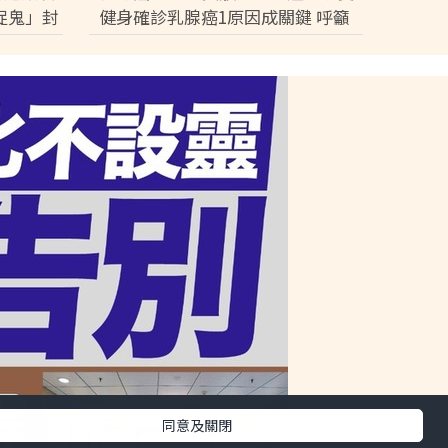
院出服務醫院名單】
捉鬼」封
健身確診乳腺癌1原因成關鍵 呼籲
女性：該發瘋就發瘋
同意及關閉