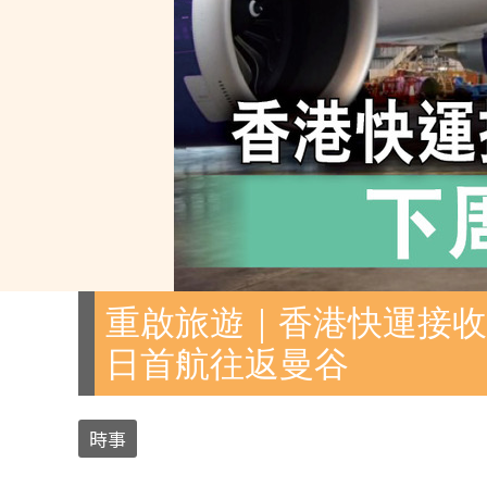
重啟旅遊｜香港快運接收全
日首航往返曼谷
時事