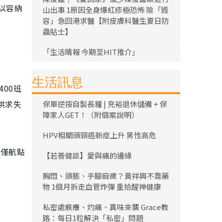
以容納
山出事 1原因全身爆紅疹極恐怖 險「毀
容」急回港求醫【附皮膚科醫生夏日防
蟲貼士】
「生活晴報 今期至HIT推介」
生活訊息
00班
供求失
保單逆按自製長糧 | 充裕退休儲備 + 保
障家人GET！（附個案說明）
HPV相關頭頸癌新症上升 男性高危
，僅航點
【若善健談】愛與痛的邊緣
胸悶、頭脹、手腳麻痺？黃祥興不靠藥
物 1個月拆走血管炸彈 重拾醒神健康
私密處痕癢、灼痛、異味來襲 Grace教
路：每日1粒解決「私密」問題