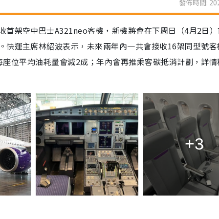
發佈時間: 202
首架空中巴士A321neo客機，新機將會在下周日（4月2日
。快運主席林紹波表示，未來兩年內一共會接收16架同型號客
客，每座位平均油耗量會減2成；年內會再推乘客碳抵消計劃，詳情
+3