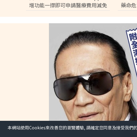
增功能一㩒即可申請醫療費用減免
藥命危
3分鐘完成預約免排隊【附申請條
音逼和
件】
本網站使用Cookies來改善您的瀏覽體驗, 請確定您同意及接受我們