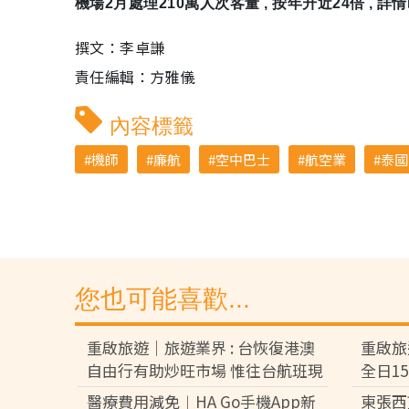
機場2月處理210萬人次客量 , 按年升近24倍 , 詳情
撰文：李卓謙
責任編輯：方雅儀
內容標籤
機師
廉航
空中巴士
航空業
泰國
您也可能喜歡...
重啟旅遊｜旅遊業界 : 台恢復港澳
重啟旅
自由行有助炒旺市場 惟往台航班現
全日1
僅疫情前2成
醫療費用減免︱HA Go手機App新
東張西