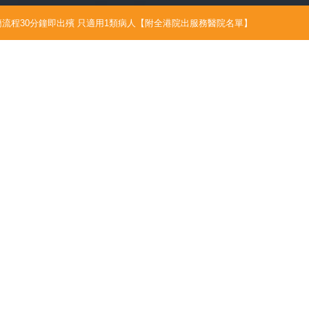
流程30分鐘即出殯 只適用1類病人【附全港院出服務醫院名單】
6/07/21