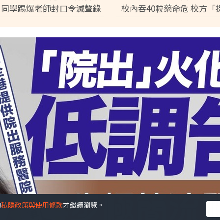
 同學踢爆老師封口令滅聲錄
校內吞40粒藥命危 校方「
解：討論都冇用
口 家屬震怒踢爆冷血內幕
的
私隱政策與使用條款
才繼續瀏覽。