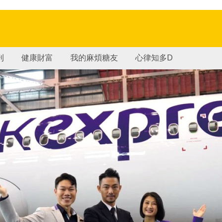
刊
健康財富
我的麻煩糖友
心律知多D