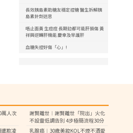
長效胰島素助糖友穩定控糖 醫生拆解胰
島素針劑迷思
唔止面黃 生痘痘 長期攰都可能肝損傷 黃
祥興逆轉肝機能 慶幸及早護肝
血糖失控好傷「心」!
0萬人次
謝賢離世︱謝賢離世「院出」火化
不設靈低調告別 4步極簡流程30分
鐘即出殯 只適用1類病人【附全港
期遭欺凌
乳腺癌︱30歲美妝KOL不煙不酒愛