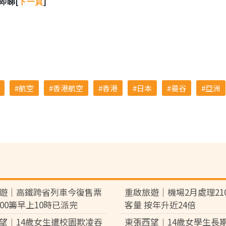
即睇[
下一頁
]
航空
香港航空
香港
日本
曼谷
亞洲
遊｜高鐵跨省列車今復售票
重啟旅遊｜機場2月處理21
500籌早上10時已派完
客量 按年升近24倍
望︱14歲女生遭校園欺凌吞
東張西望︱14歲女學生長