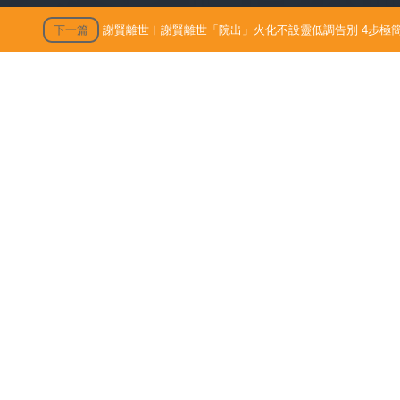
下一篇
謝賢離世︱謝賢離世「院出」火化不設靈低調告別 4步極簡
出」火化不設靈低調告別 4
殯 只適用1類病人【附全港院
發佈時間: 202