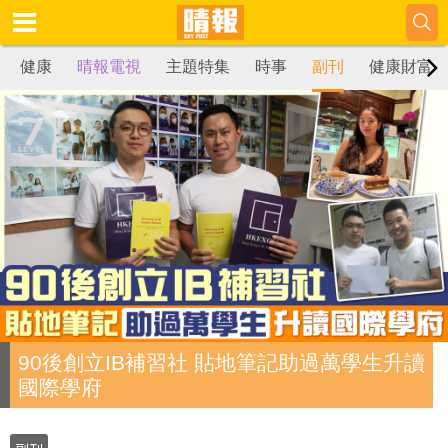
健康
晴報電視
主題特集
時事
副刊
健康財富
90後創立IB補習社 貼地筆記助過萬學生升讀
國際學府