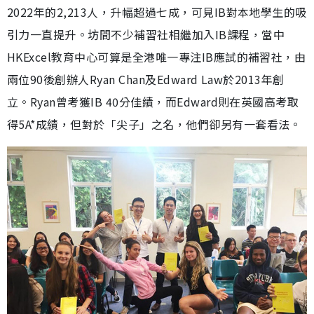
2022年的2,213人，升幅超過七成，可見IB對本地學生的吸
引力一直提升。坊間不少補習社相繼加入IB課程，當中
HKExcel教育中心可算是全港唯一專注IB應試的補習社，由
兩位90後創辦人Ryan Chan及Edward Law於2013年創
立。Ryan曾考獲IB 40分佳績，而Edward則在英國高考取
得5A*成績，但對於「尖子」之名，他們卻另有一套看法。