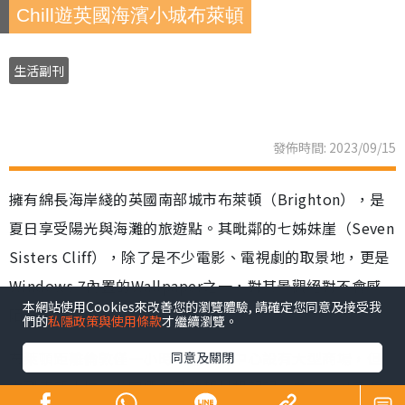
Chill遊英國海濱小城布萊頓
生活副刊
發佈時間: 2023/09/15
擁有綿長海岸綫的英國南部城市布萊頓（Brighton），是
夏日享受陽光與海灘的旅遊點。其毗鄰的七姊妹崖（Seven
Sisters Cliff），除了是不少電影、電視劇的取景地，更是
Windows 7內置的Wallpaper之一，對其景觀絕對不會感
本網站使用Cookies來改善您的瀏覽體驗, 請確定您同意及接受我
陌生。
們的
私隱政策與使用條款
才繼續瀏覽。
布萊頓距離倫敦僅一小時車程，市中心設有大型商場，但
同意及關閉
來到南部小城，遊客們的目的都是想親親大自然，沿着海