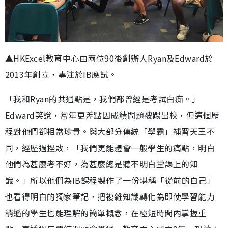
▲HKExcel教育中心由兩位90後創辦人Ryan及Edward於
2013年創立，專注於IB應試。
「我和Ryan的共通點是，我們都曾經是考試白痴。」
Edward笑說，當年更差點因成績問題被踢出校，但這個歷
程對他們卻相當珍貴。與大部分傳統「學霸」補習天王不
同，經歷過挫敗，「我們更能體會一般學生的痛點，明白
他們為甚麼考不好，為甚麼總是聽不明白堂課上的知
識。」所以他們為IB課程製作了一份堪稱「從前的自己」
也看得明白的獨家筆記，把複雜知識轉化為即使學習能力
稍遜的學生也能理解的簡單概念，在極短時間內掌握重