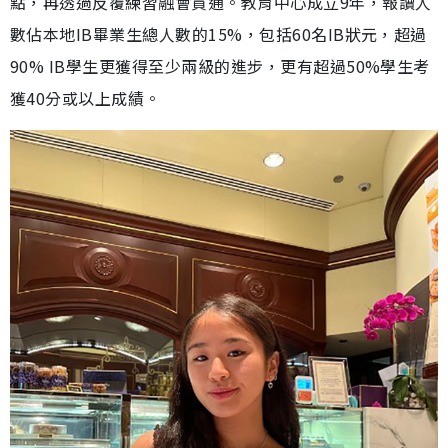
點，再透過反覆練習融會貫通。教育中心成立9年，報讀人
數佔本地IB畢業生總人數的15%，包括60名IB狀元，超過
90% IB學生更獲得至少兩級的進步，更有超過50%學生考
獲40分或以上成績。