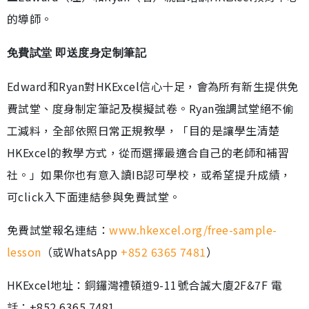
的導師。
免費試堂 即送度身定制筆記
Edward和Ryan對HKExcel信心十足，會為所有新生提供免
費試堂、度身制定筆記及模擬試卷。Ryan強調試堂絕不偷
工減料，全部依照日常正規教學，「目的是讓學生清楚
HKExcel的教學方式，從而選擇最適合自己的老師和補習
社。」如果你也有意入讀IB認可學校，或希望提升成績，
可click入下面連結參與免費試堂。
免費試堂報名連結：
www.hkexcel.org/free-sample-
lesson
（或WhatsApp
+852 6365 7481
）
HKExcel地址：銅鑼灣禮頓道9-11號合誠大廈2F&7F 電
話：+852 6365 7481