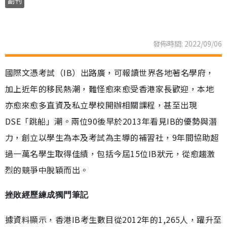
副刊
發佈時間: 2022/09/06
國際文憑考試（IB）出路廣，可報讀世界各地著名學府，
加上近年的移民熱潮，難怪愈來愈受香港家長歡迎，本地
亦愈來愈多直資及私立學校開辦相關課程，甚至出現
DSE「跳船」潮。兩位90後早於2013年看見IB的優勢與潛
力，創立以學生為本及考試為主導的補習社，9年間協助超
過一萬名學生取得佳績，包括今屆15位IB狀元，從愈趨激
烈的競爭中脫穎而出。
挫敗經歷練成獨門筆記
據資料顯示，香港IB考生數目從2012年的1,265人，躍升至