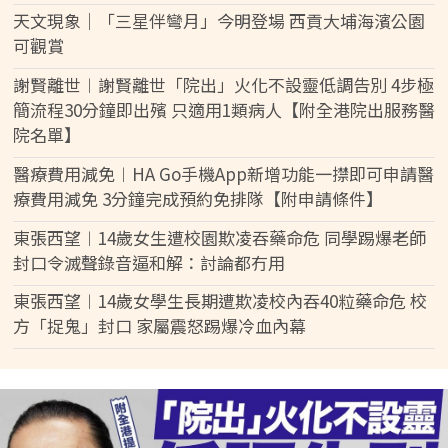
天文現象｜「三星伴彎月」今明登場 西貢大埔海濱公園
可觀賞
謝賢離世︱謝賢離世「院出」火化不設靈低調告別 4步極
簡流程30分鐘即出殯 只適用1類病人【附全港院出服務醫
院名單】
醫療費用減免︱HA Go手機App新增功能一㩒即可申請醫
療費用減免 3分鐘完成預約免排隊【附申請條件】
東張西望︱14歲女生遭校園欺凌吞藥命危 同學踢爆老師
封口令滅聲錄音逼和解：討論都冇用
東張西望︱14歲女學生長期遭欺凌校內吞40粒藥命危 校
方「捉鬼」封口 家屬震怒踢爆冷血內幕