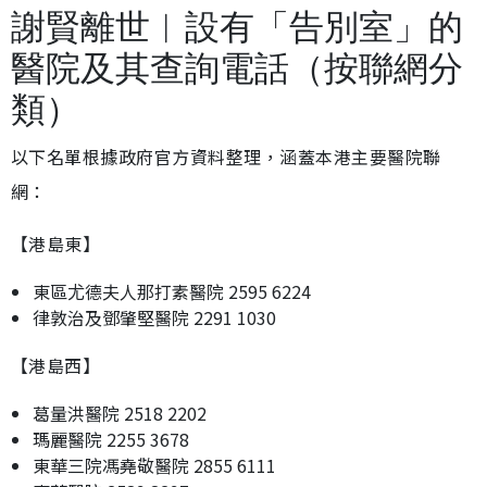
謝賢離世︱設有「告別室」的
醫院及其查詢電話（按聯網分
類）
以下名單根據政府官方資料整理，涵蓋本港主要醫院聯
網：
【港島東】
東區尤德夫人那打素醫院 2595 6224
律敦治及鄧肇堅醫院 2291 1030
【港島西】
葛量洪醫院 2518 2202
瑪麗醫院 2255 3678
東華三院馮堯敬醫院 2855 6111