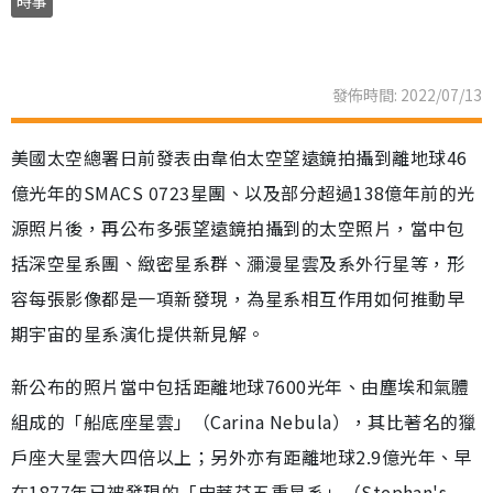
時事
發佈時間: 2022/07/13
美國太空總署日前發表由韋伯太空望遠鏡拍攝到離地球46
億光年的SMACS 0723星團、以及部分超過138億年前的光
源照片後，再公布多張望遠鏡拍攝到的太空照片，當中包
括深空星系團、緻密星系群、瀰漫星雲及系外行星等，形
容每張影像都是一項新發現，為星系相互作用如何推動早
期宇宙的星系演化提供新見解。
新公布的照片當中包括距離地球7600光年、由塵埃和氣體
組成的「船底座星雲」（Carina Nebula），其比著名的獵
戶座大星雲大四倍以上；另外亦有距離地球2.9億光年、早
在1877年已被發現的「史蒂芬五重星系」（Stephan's