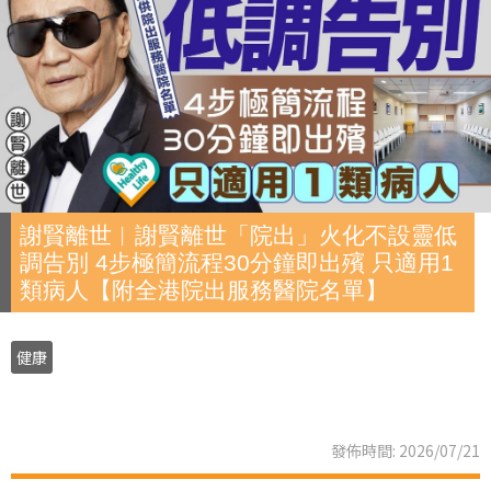
謝賢離世︱謝賢離世「院出」火化不設靈低
調告別 4步極簡流程30分鐘即出殯 只適用1
類病人【附全港院出服務醫院名單】
健康
發佈時間: 2026/07/21