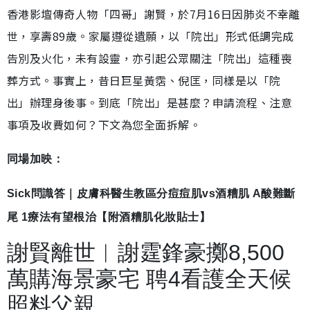
香港影壇傳奇人物「四哥」謝賢，於7月16日因肺炎不幸離
世，享壽89歲。家屬遵從遺願，以「院出」形式低調完成
告別及火化，未有設靈，亦引起公眾關注「院出」這種喪
葬方式。事實上，昔日巨星黃霑、倪匡，同樣是以「院
出」辦理身後事。到底「院出」是甚麼？申請流程、注意
事項及收費如何？下文為您全面拆解。
同場加映：
Sick問識答｜皮膚科醫生教區分痘痘肌vs酒糟肌 A酸難斷
尾 1療法有望根治【附酒糟肌化妝貼士】
謝賢離世︱謝霆鋒豪擲8,500
萬購海景豪宅 聘4看護全天候
照料父親