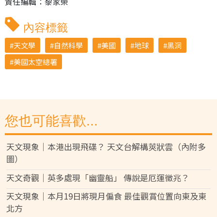
責任編輯：黎家榮
內容標籤
天文學
自然科學
美國
地球
黑洞
美國太空總署
您也可能喜歡...
天文現象｜本港出現飛碟？ 天文台解構莢狀雲（內附多
圖）
天文奇觀｜英多處現「幽靈船」 傳說是厄運徵兆？
天文現象｜本月19日將現月偏食 最佳觀賞位置向東及東
北方