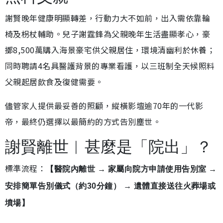
謝賢晚年健康明顯轉差，行動力大不如前，出入需依靠輪
椅及枴杖輔助。兒子謝霆鋒為父親晚年生活盡顯孝心，豪
擲8,500萬購入海景豪宅供父親居住，環境清幽利於休養；
同時聘請4名具醫護背景的專業看護，以三班制全天候照料
父親起居飲食及復健需要。
儘管家人提供最妥善的照顧，縱橫影壇逾70年的一代影
帝，最終仍選擇以最簡約的方式告別塵世。
謝賢離世︱甚麼是「院出」？
標準流程：
【醫院內離世 → 家屬向院方申請使用告別室 →
安排簡單告別儀式（約30分鐘） → 遺體直接送往火葬場或
墳場】