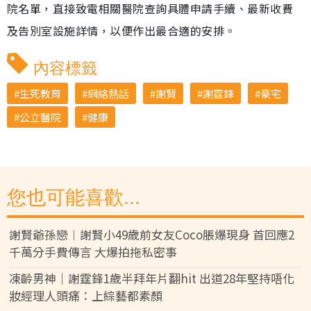
院名單，直接致電相關醫院查詢具體申請手續、最新收費
及告別室設施詳情，以便作出最合適的安排。
內容標籤
生死教育
網絡熱話
謝賢
謝霆鋒
豪宅
公立醫院
健康
您也可能喜歡...
謝賢爺孫戀︱謝賢小49歲前女友Coco脹爆現身 首回應2
千萬分手費傳言 大爆拍拖私密事
凍齡男神｜謝霆鋒1歲半拜年片翻hit 出道28年堅持唔化
妝經理人頭痛：上綜藝都素顏