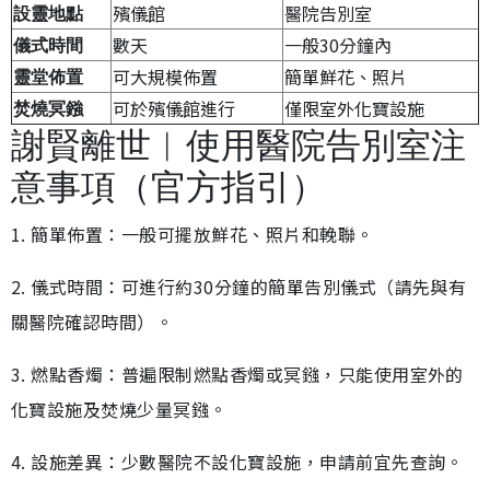
殯儀館
醫院告別室
設靈地點
數天
一般30分鐘內
儀式時間
可大規模佈置
簡單鮮花、照片
靈堂佈置
可於殯儀館進行
僅限室外化寶設施
焚燒冥鏹
謝賢離世︱使用醫院告別室注
意事項（官方指引）
1. 簡單佈置：一般可擺放鮮花、照片和輓聯。
2. 儀式時間：可進行約30分鐘的簡單告別儀式（請先與有
關醫院確認時間）。
3. 燃點香燭：普遍限制燃點香燭或冥鏹，只能使用室外的
化寶設施及焚燒少量冥鏹。
4. 設施差異：少數醫院不設化寶設施，申請前宜先查詢。