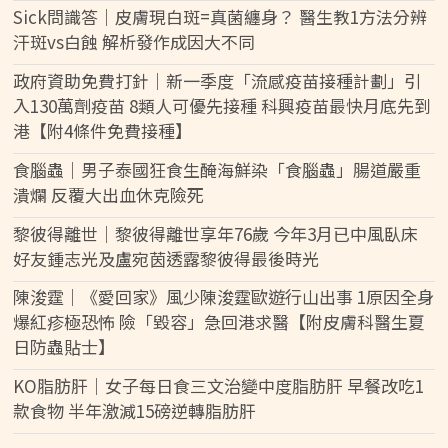
Sick問識答｜皮膚現白斑=真菌纏身？ 醫生教1方法分辨
汗斑vs白蝕 解析發作成因大不同
政府資助免費打針｜新一季度「流感疫苗接種計劃」引
入130萬劑疫苗 8類人可優先接種 科興疫苗最快月底先到
港【附4條件免費接種】
食腦蟲｜男子泰國狂食生醃海鮮染「食腦蟲」腸道嚴重
潰爛 反覆大出血休克險死
黎彼得離世｜黎彼得離世享年76歲 今年3月已中風臥床
好友鍾志光及盧宛茵透露黎彼得最後時光
陳浚霆｜《愛回家》風少陳浚霆歐遊行山出事 1原因全身
爆紅疹極恐怖 險「毀容」急回港求醫【附皮膚科醫生夏
日防蟲貼士】
KO脂肪肝｜女子每日食三文治變中度脂肪肝 早餐改吃1
款食物 半年激減15磅逆轉脂肪肝