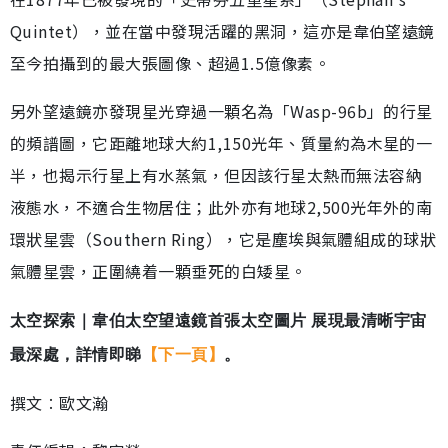
Quintet），並在當中發現活躍的黑洞，這亦是韋伯望遠鏡
至今拍攝到的最大張圖像、超過1.5億像素。
另外望遠鏡亦發現星光穿過一顆名為「Wasp-96b」的行星
的頻譜圖，它距離地球大約1,150光年、質量約為木星的一
半，也揭示行星上有水蒸氣，但因該行星太熱而無法容納
液態水，不適合生物居住；此外亦有地球2,500光年外的南
環狀星雲（Southern Ring），它是塵埃與氣體組成的球狀
氣體星雲，正圍繞着一顆垂死的白矮星。
太空探索｜韋伯太空望遠鏡首張太空圖片 展現最清晰宇宙
最深處，詳情即睇
【下一頁】
。
撰文︰歐文瀚