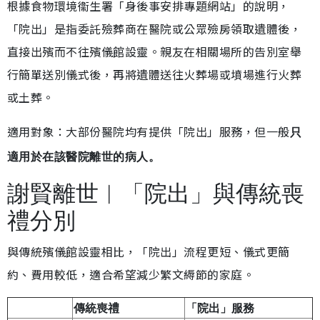
根據食物環境衞生署「身後事安排專題網站」的說明，
「院出」是指委託殮葬商在醫院或公眾殮房領取遺體後，
直接出殯而不往殯儀館設靈。親友在相關場所的告別室舉
行簡單送別儀式後，再將遺體送往火葬場或墳場進行火葬
或土葬。
適用對象：大部份醫院均有提供「院出」服務，但一般
只
適用於在該醫院離世的病人。
謝賢離世︱「院出」與傳統喪
禮分別
與傳統殯儀館設靈相比，「院出」流程更短、儀式更簡
約、費用較低，適合希望減少繁文縟節的家庭。
傳統喪禮
「院出」服務