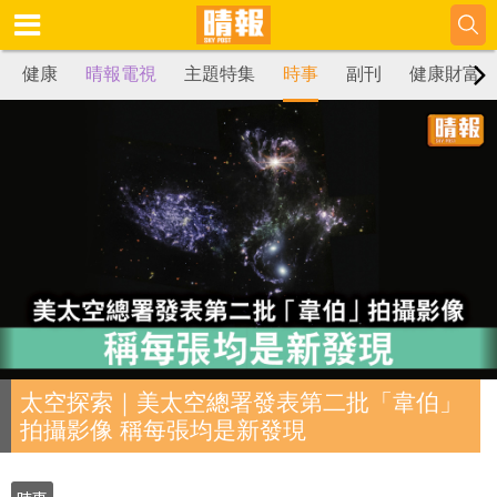
健康
晴報電視
主題特集
時事
副刊
健康財富
太空探索｜美太空總署發表第二批「韋伯」
拍攝影像 稱每張均是新發現