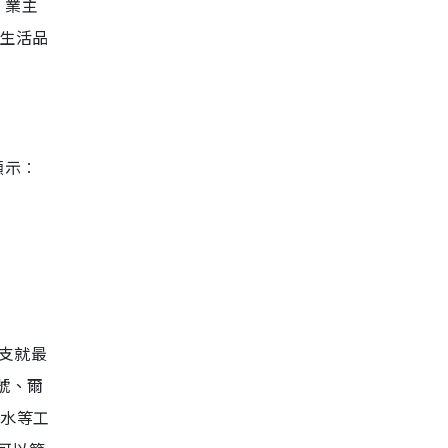
，業主
升生活品
顯示︰
開支就最
8號、爾
泥水等工