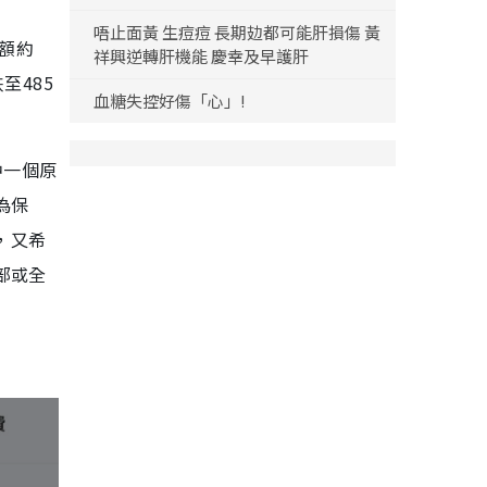
唔止面黃 生痘痘 長期攰都可能肝損傷 黃
額約
祥興逆轉肝機能 慶幸及早護肝
至485
血糖失控好傷「心」!
中一個原
為保
，又希
部或全