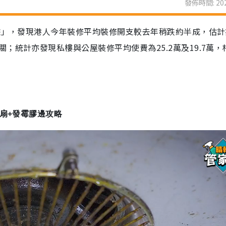
發佈時間: 202
數據」，發現港人今年裝修平均裝修開支較去年稍跌約半成，估
；統計亦發現私樓與公屋裝修平均使費為25.2萬及19.7萬，
氣扇+發霉膠邊攻略