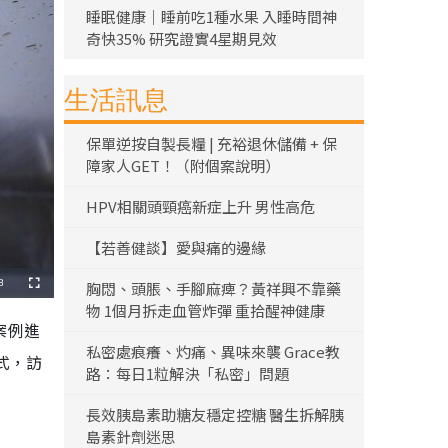
睡眠健康｜睡前吃1種水果 入睡時間神
奇快35% 研究證實4星期見效
生活訊息
保單逆按自製長糧 | 充裕退休儲備 + 保
障家人GET！（附個案說明）
HPV相關頭頸癌新症上升 男性高危
【若善健談】愛與痛的邊緣
8
胸悶、頭脹、手腳麻痺？黃祥興不靠藥
全
螢
物 1個月拆走血管炸彈 重拾醒神健康
幕
案例進
私密處痕癢、灼痛、異味來襲 Grace教
式，訪
路：每日1粒解決「私密」問題
長效胰島素助糖友穩定控糖 醫生拆解胰
島素針劑迷思