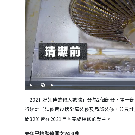
載
播
開
入
放
啟
完
音
畢
效
「2021 好師傅裝修大數據」分為2個部分，第
:
9
.
行統計（裝修費包括全屋裝修及局部裝修，並只計
8
8
%
問82位曾在2021年內完成裝修的業主。
去年平均裝修開支24.6萬