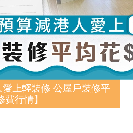
人愛上輕裝修 公屋戶裝修平
裝修費行情】