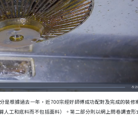
剩
-
5:2
餘
一部分是根據過去一年，近700宗經好師傅成功配對及完成的裝修
時
算人工和底料而不包括面料）。第二部分則以網上問卷調查形
間