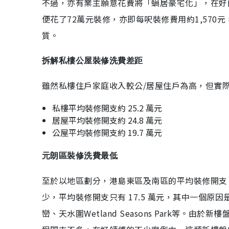
不過，亦有業主願意花費將「蝸居豪宅化」，在好
便花了72萬元裝修，亦即每呎裝修費用約1,57
質。
拆解私樓公屋裝修洗費差距
雖然私樓住戶家庭收入較公/居屋住戶為高，但實際
私樓平均裝修開支約 25.2 萬元
居屋平均裝修開支約 24.8 萬元
公屋平均裝修開支約 19.7 萬元
元朗區裝修洗費最低
至於以地區劃分，港島東區及南區的平均裝修開支，
少，平均裝修開支只有 17.5 萬元，其中一個原因
巒、天水圍Wetland Seasons Park等