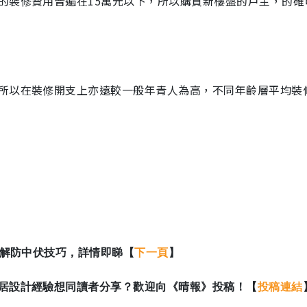
的裝修費用普遍在15萬元以下，所以購買新樓盤的戶主，的確
所以在裝修開支上亦遠較一般年青人為高，不同年齡層平均裝
拆解防中伏技巧，詳情即睇【
下一頁
】
居設計經驗想同讀者分享？歡迎向《晴報》投稿！【
投稿連結