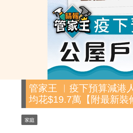
管家王 ︳疫下預算減港
均花$19.7萬【附最新
家庭