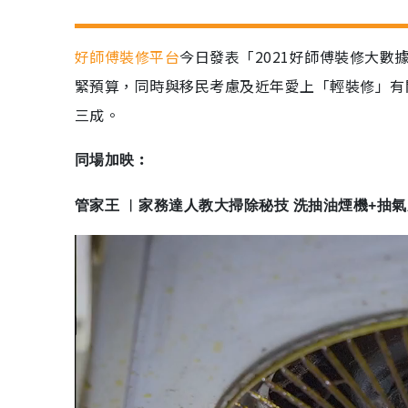
好師傅裝修平台
今日發表「2021好師傅裝修大
緊預算，同時與移民考慮及近年愛上「輕裝修」有關
三成。
同場加映︰
管家王 ︳家務達人教大掃除秘技 洗抽油煙機+抽