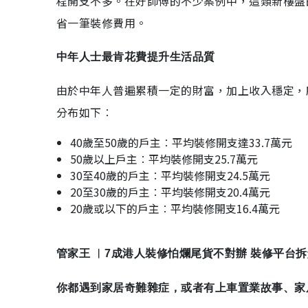
程開支不多。在好師傅的不少案例中，這類新樓盤
省一筆裝修費用。
中年人士最肯花費提升生活品質
由於中年人普遍累積一定的財富，加上收入穩定，
分布如下︰
40歲至50歲的戶主︰平均裝修開支達33.7萬元
50歲以上戶主︰平均裝修開支25.7萬元
30至40歲的戶主︰平均裝修開支24.5萬元
20至30歲的戶主︰平均裝修開支20.4萬元
20歲或以下的戶主︰平均裝修開支16.4萬元
管家王 ︳7成港人裝修怕爛尾貨不對辦 裝修平台
你都遇到家居奇難雜症，或者有上車置業故事、家