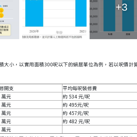
+3
積大小，以實用面積300呎以下的蝸居單位為例，若以呎價計
修開支
平均每呎裝修費
3 萬元
約 534 元/呎
6 萬元
約 495元/呎
7 萬元
約 457元/呎
9 萬元
約 482 元/呎
7 萬元