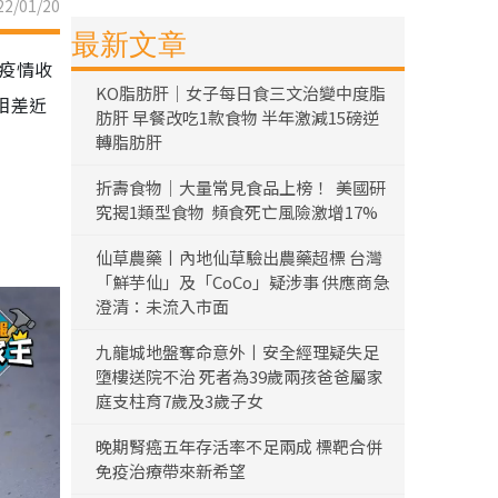
2/01/20
最新文章
計疫情收
KO脂肪肝｜女子每日食三文治變中度脂
相差近
肪肝 早餐改吃1款食物 半年激減15磅逆
轉脂肪肝
折壽食物｜大量常見食品上榜！ 美國研
究揭1類型食物 頻食死亡風險激增17%
仙草農藥丨內地仙草驗出農藥超標 台灣
「鮮芋仙」及「CoCo」疑涉事 供應商急
澄清：未流入市面
九龍城地盤奪命意外丨安全經理疑失足
墮樓送院不治 死者為39歲兩孩爸爸屬家
庭支柱育7歲及3歲子女
晚期腎癌五年存活率不足兩成 標靶合併
免疫治療帶來新希望