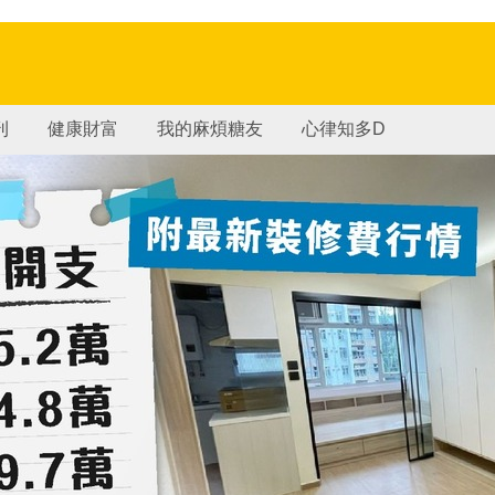
刊
健康財富
我的麻煩糖友
心律知多D