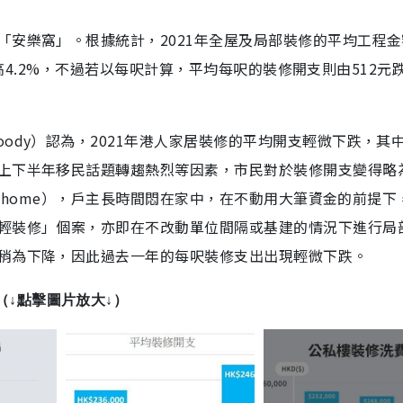
「安樂窩」。根據統計，2021年全屋及局部裝修的平均工程金
萬元高4.2%，不過若以每呎計算，平均每呎的裝修開支則由512元跌
ody）認為，2021年港人家居裝修的平均開支輕微下跌，其
上下半年移民話題轉趨熱烈等因素，市民對於裝修開支變得略
om home），戶主長時間悶在家中，在不動用大筆資金的前提下
輕裝修」個案，亦即在不改動單位間隔或基建的情況下進行局
稍為下降，因此過去一年的每呎裝修支出出現輕微下跌。
（↓點擊圖片放大↓）