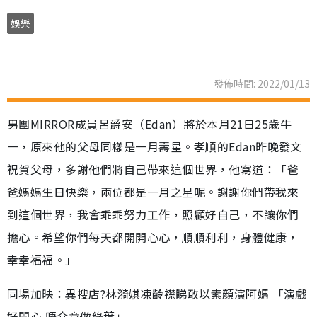
娛樂
發佈時間: 2022/01/13
男團MIRROR成員呂爵安（Edan）將於本月21日25歲牛
一，原來他的父母同樣是一月壽星。孝順的Edan昨晚發文
祝賀父母，多謝他們將自己帶來這個世界，他寫道：「爸
爸媽媽生日快樂，兩位都是一月之星呢。謝謝你們帶我來
到這個世界，我會乖乖努力工作，照顧好自己，不讓你們
擔心。希望你們每天都開開心心，順順利利，身體健康，
幸幸福福。」
同場加映：異搜店?林漪娸凍齡襟睇敢以素顏演阿媽 「演戲
好開心 唔介意做綠葉」