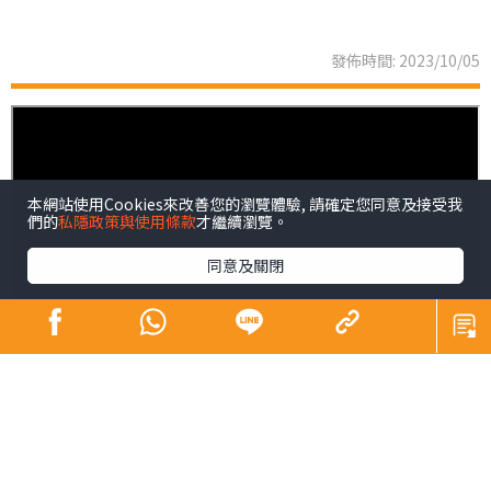
發佈時間: 2023/10/05
本網站使用Cookies來改善您的瀏覽體驗, 請確定您同意及接受我
們的
私隱政策與使用條款
才繼續瀏覽。
同意及關閉
糖尿病被稱之為隱形殺手並不是浪得虛名，內分泌及糖尿
科專科馬焌傑醫生直言，糖尿病是一個誘發心血管疾病的