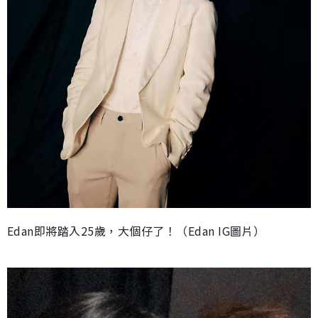
Edan即將踏入25歲，大個仔了！（Edan IG圖片）