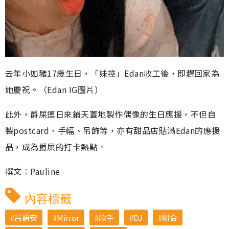
去年小如豬17歲生日，「妹控」Edan收工後，即趕回家為
她慶祝。（Edan IG圖片）
此外，爵屎連日來鋪天蓋地製作偶像的生日應援，不但自
製postcard、手幅、吊飾等，亦有甜品店貼滿Edan的應援
品，成為爵屎的打卡熱點。
撰文︰Pauline
內容標籤
呂爵安
Mirror
歌手
DJ
組合