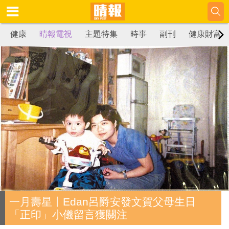
健康
晴報電視
主題特集
時事
副刊
健康財富
一月壽星丨Edan呂爵安發文賀父母生日
「正印」小儀留言獲關注