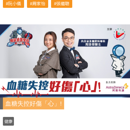
阮小儀
周家怡
張繼聰
血糖失控好傷「心」!
健康