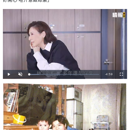
剩
-
4:59
載
播
開
全
入
放
啟
螢
完
音
幕
餘
畢
效
:
1
時
4
.
4
間
0
%