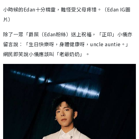
小時候的Edan十分精靈，難怪受父母疼惜。（Edan IG圖
片）
除了一眾「爵屎（Edan粉絲）送上祝福，「正印」小儀亦
留言說︰「生日快樂呀，身體健康呀，uncle auntie。」
網民即笑說小儀應該叫「老爺奶奶」。