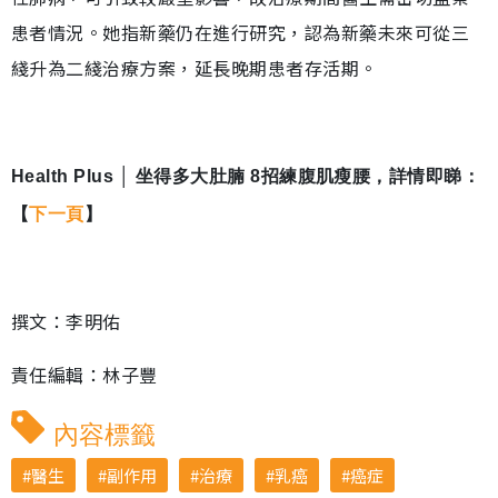
患者情況。她指新藥仍在進行研究，認為新藥未來可從三
綫升為二綫治療方案，延長晚期患者存活期。
Health Plus │ 坐得多大肚腩 8招練腹肌瘦腰，詳情即睇：
【
下一頁
】
撰文：李明佑
責任編輯：林子豐
內容標籤
醫生
副作用
治療
乳癌
癌症