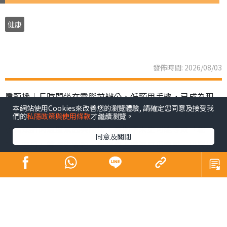
健康
發佈時間: 2026/08/03
肩頸操︱長時間坐在電腦前辦公、低頸用手機，已成為現
本網站使用Cookies來改善您的瀏覽體驗, 請確定您同意及接受我
代職場人與「低頭族」的生活常態。不良姿勢不僅容易引
們的
私隱政策與使用條款
才繼續瀏覽。
發肩頸肌肉過度緊繃與酸痛，長期下來更可能導致「駝
同意及關閉
背、圓肩」等體態問題，在視覺上增添厚重肉感，影響整
體精神面貌。韓國社群平台近期興起一套「3步肩頸背伸展
操」，每日只需3分鐘，簡單幾個動作，有效解決肩頸僵硬
與緊繃等狀況。
肩頸操︱韓國「3步肩頸背伸