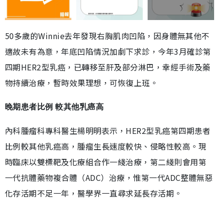
50多歲的Winnie去年發現右胸肌肉凹陷，因身體無其他不
適故未有為意，年底凹陷情況加劇下求診，今年3月確診第
四期HER2型乳癌，已轉移至肝及部分淋巴，幸經手術及藥
物持續治療，暫時效果理想，可恢復上班。
晚期患者比例 較其他乳癌高
內科腫瘤科專科醫生楊明明表示，HER2型乳癌第四期患者
比例較其他乳癌高，腫瘤生長速度較快、侵略性較高。現
時臨床以雙標靶及化療組合作一綫治療，第二綫則會用第
一代抗體藥物複合體（ADC）治療，惟第一代ADC整體無惡
化存活期不足一年，醫學界一直尋求延長存活期。