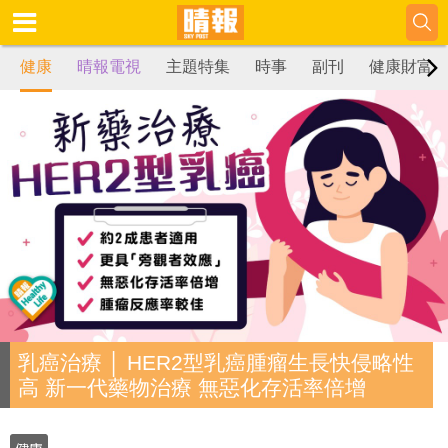
健康
晴報電視
主題特集
時事
副刊
健康財富
乳癌治療 │ HER2型乳癌腫瘤生長快侵略性
高 新一代藥物治療 無惡化存活率倍增