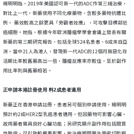
楊明明指，2019年美國認可新一代的ADC作第三綫治療，
對比上一代，新藥使用不同化療藥物、含較多藥物抗體比
例， 藥效較高之餘更具「旁觀者效應」，可攻擊目標鄰近
癌細胞。她指，根據今年歐洲腫瘤學學會會議上發表有關
新藥的第三期研究報告，包括全球524名患者、6成來自亞
洲，當中21人為港人，發現新一代ADC的12個月無惡化存
活期比率較舊藥高出一倍，腫瘤反應率亦較佳，至於副作
用比率則與舊藥相若。
正申請本港註冊使用 料2成患者適用
新藥正在香港申請註冊，患者另可個別申請使用，楊明明
預計約2成HER2型乳癌患者適用，但因藥物可影響心臟，
故用藥者需具良好心臟功能；另研究顯示副作用包括間質
性肺病，可引致較嚴重影響，故治療期間醫生需密切監察