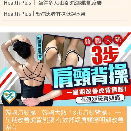
Health Plus │ 坐得多大肚腩 8招練腹肌瘦腰
Health Plus│腎病患者宜揀低鉀水果
韓國肩頸操︱韓國大熱「3步肩頸背操」 一
星期改善虎背熊腰 有效舒緩肩頸痛明顯改善
寒背