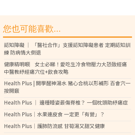
您也可能喜歡...
認知障礙 │ 「醫社合作」支援認知障礙患者 定期認知訓
練 防病情大倒退
健康精明眼︳女士必睇！愛吃生冷食物壓力大恐致經痛
中醫教紓經痛穴位+飲食攻略
Health Plus | 開學醒神湯水 豬心合桃以形補形 百會穴一
按開竅
Health Plus │ 邊種睡姿最傷脊椎？ 一個枕頭助紓痛症
Health Plus│水果連皮食 一定更「有營」？
Health Plus│護肺防流感 甘筍湯又甜又健康