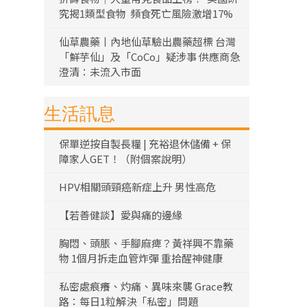
究揭1類型食物 頻食死亡風險激增17%
仙草農藥丨內地仙草驗出農藥超標 台灣
「鮮芋仙」及「CoCo」疑涉事 供應商急
澄清：未流入市面
生活訊息
保單逆按自製長糧 | 充裕退休儲備 + 保
障家人GET！（附個案說明）
HPV相關頭頸癌新症上升 男性高危
【若善健談】愛與痛的邊緣
胸悶、頭脹、手腳麻痺？黃祥興不靠藥
物 1個月拆走血管炸彈 重拾醒神健康
私密處痕癢、灼痛、異味來襲 Grace教
路：每日1粒解決「私密」問題