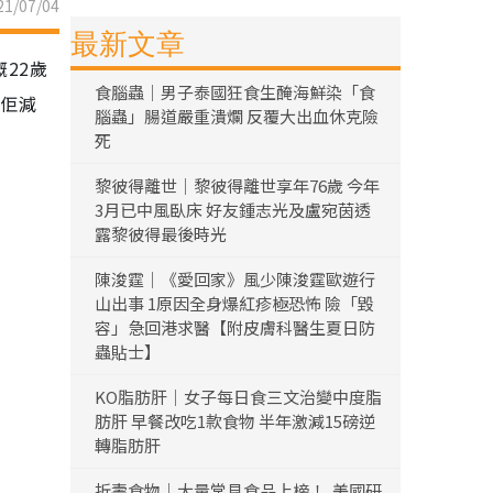
1/07/04
最新文章
22歲
食腦蟲｜男子泰國狂食生醃海鮮染「食
求佢減
腦蟲」腸道嚴重潰爛 反覆大出血休克險
死
黎彼得離世｜黎彼得離世享年76歲 今年
3月已中風臥床 好友鍾志光及盧宛茵透
露黎彼得最後時光
陳浚霆｜《愛回家》風少陳浚霆歐遊行
山出事 1原因全身爆紅疹極恐怖 險「毀
容」急回港求醫【附皮膚科醫生夏日防
蟲貼士】
KO脂肪肝｜女子每日食三文治變中度脂
肪肝 早餐改吃1款食物 半年激減15磅逆
轉脂肪肝
折壽食物｜大量常見食品上榜！ 美國研