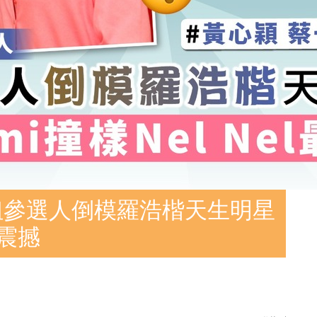
姐參選人倒模羅浩楷天生明星
最震撼