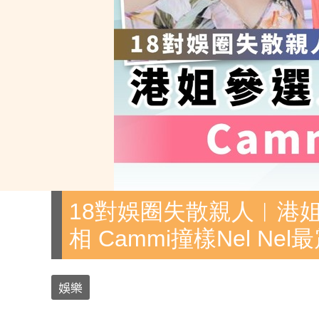
18對娛圈失散親人︱港
相 Cammi撞樣Nel Nel
娛樂