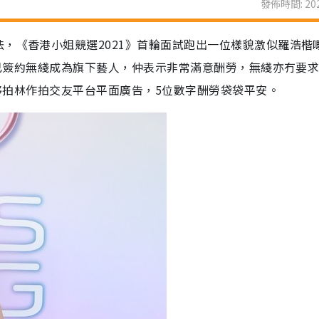
發佈時間: 202
，《香港小姐競選2021》首輪面試跑出一位樣貌激似羅浩楷嘅
，佢已簽約無綫成為旗下藝人，仲表示非常滿意酬勞，無綫亦冇要
仲夥拍林作拍交友平台平面廣告，5位數字酬勞袋袋平安。