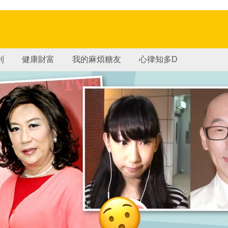
刊
健康財富
我的麻煩糖友
心律知多D