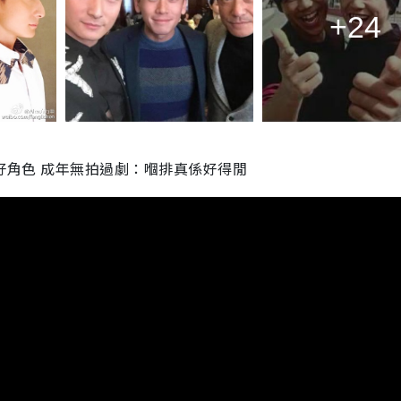
+24
好角色 成年無拍過劇：嗰排真係好得閒