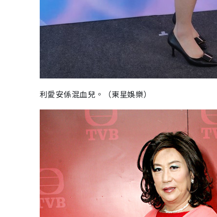
利愛安係混血兒。（東星娛樂）