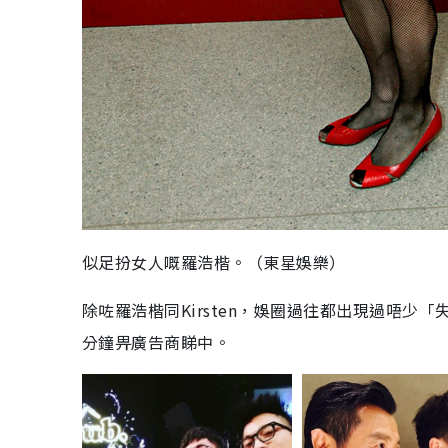
似足扮女人嘅羅浩楷。（東星娛樂）
除咗羅浩楷同Kirsten，娛圈過往都出現過唔
分鐘畀廣告商睇中。