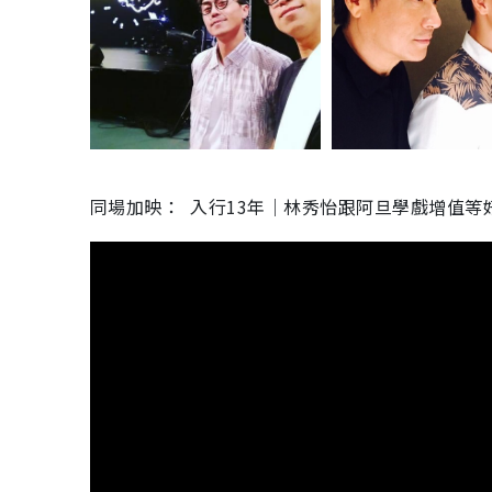
同場加映： 入行13年｜林秀怡跟阿旦學戲增值等