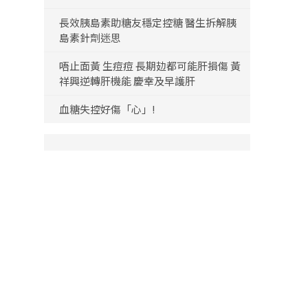
長效胰島素助糖友穩定控糖 醫生拆解胰
島素針劑迷思
唔止面黃 生痘痘 長期攰都可能肝損傷 黃
祥興逆轉肝機能 慶幸及早護肝
血糖失控好傷「心」!