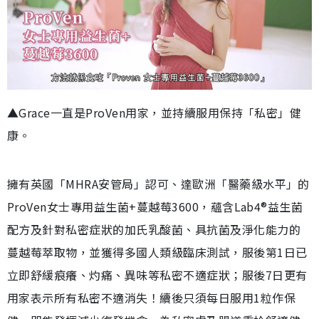
▲Grace一直是ProVen用家，並持續服用保持「私密」健
康。
擁有英國「MHRA安管局」認可、達歐洲「醫藥級水平」的
ProVen女士專用益生菌+蔓越莓3600，蘊含Lab4®益生菌
配方及針對私密症狀的加氏乳酸菌、具抗菌及淨化能力的
蔓越莓萃取物，並獲得多國人類級臨床測試，服後第1日已
立即舒緩痕癢、灼痛、異味等私密不適症狀；服後7日更有
用家表示所有私密不適消失！續後只須每日服用1粒作保