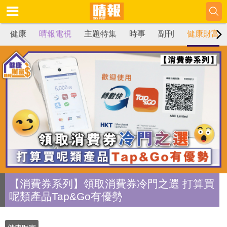
健康
晴報電視
主題特集
時事
副刊
健康財富
【消費券系列】領取消費券冷門之選 打算買
呢類產品Tap&Go有優勢