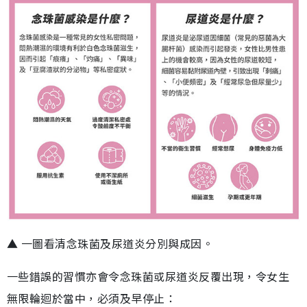
▲ 一圖看清念珠菌及尿道炎分別與成因。
一些錯誤的習慣亦會令念珠菌或尿道炎反覆出現，令女生
無限輪迴於當中，必須及早停止：