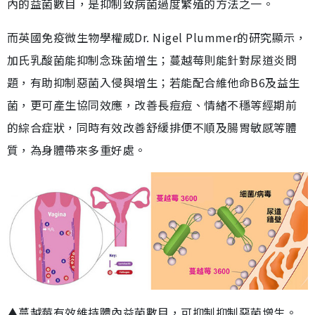
內的益菌數目，是抑制致病菌過度繁殖的方法之一。
而英國免疫微生物學權威Dr. Nigel Plummer的研究顯示，
加氏乳酸菌能抑制念珠菌增生；蔓越莓則能針對尿道炎問
題，有助抑制惡菌入侵與增生；若能配合維他命B6及益生
菌，更可產生協同效應，改善長痘痘、情緒不穩等經期前
的綜合症狀，同時有效改善舒緩排便不順及腸胃敏感等體
質，為身體帶來多重好處。
▲蔓越莓有效維持體內益菌數目，可抑制抑制惡菌增生。