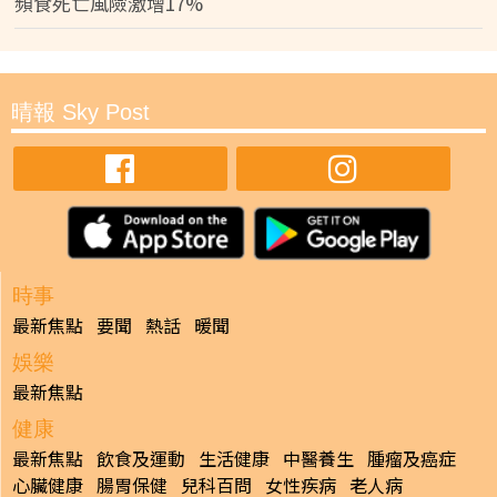
頻食死亡風險激增17%
晴報 Sky Post
時事
最新焦點
要聞
熱話
暖聞
娛樂
最新焦點
健康
最新焦點
飲食及運動
生活健康
中醫養生
腫瘤及癌症
心臟健康
腸胃保健
兒科百問
女性疾病
老人病