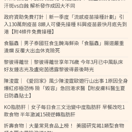
汗斑vs白蝕 解析發作成因大不同
政府資助免費打針｜新一季度「流感疫苗接種計劃」引
入130萬劑疫苗 8類人可優先接種 科興疫苗最快月底先到
港【附4條件免費接種】
食腦蟲｜男子泰國狂食生醃海鮮染「食腦蟲」腸道嚴重
潰爛 反覆大出血休克險死
黎彼得離世｜黎彼得離世享年76歲 今年3月已中風臥床
好友鍾志光及盧宛茵透露黎彼得最後時光
陳浚霆｜《愛回家》風少陳浚霆歐遊行山出事 1原因全身
爆紅疹極恐怖 險「毀容」急回港求醫【附皮膚科醫生夏
日防蟲貼士】
KO脂肪肝｜女子每日食三文治變中度脂肪肝 早餐改吃1
款食物 半年激減15磅逆轉脂肪肝
折壽食物｜大量常見食品上榜！ 美國研究揭1類型食物