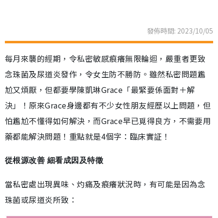
發佈時間: 2023/10/05
每月來襲的經期，令私密敏感痕癢無限輪迴，嚴重者更致
念珠菌及尿道炎發作，令女生防不勝防。雖然私密問題尷
尬又煩厭，但都要學陳凱琳Grace「最緊要係面對＋解
決」！原來Grace身邊都有不少女性朋友經歷以上問題，但
怕尷尬不懂得如何解決，而Grace早已覓得良方，不需要用
藥都能解決問題！重點就是4個字：臨床實証！
從根源改善 細看成因及特徵
當私密處出現異味、灼痛及痕癢狀況時，有可能是因為念
珠菌或尿道炎所致：