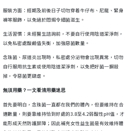
服裝方面：經期及前後日子切勿穿着牛仔布、尼龍、緊身
褲等服飾，以免過於悶焗令細菌滋生。
生活習慣：未經醫生諮詢前，不要自行使用陰道潔淨劑，
以免私密處酸鹼值失衡，加強惡菌數量。
念珠菌、尿道炎出現時，私密處分泌物會出現異常，切勿
自行服用抗生素或使用陰道潔淨劑，以免把好菌一摒殺
掉，令惡菌更肆虐。
無須用藥？一文看清用藥迷思
首先要明白，念珠菌一直都在我們的體內，但要維持在合
適數量，則要靠維持恰到好處的3.8至4.2弱酸性pH值，才
能形成天然防護屏障；因此補充女性益生菌是有效維持體