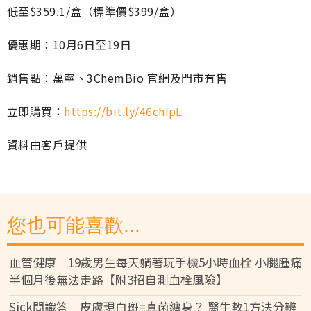
低至$359.1/盒（標準價$399/盒）
優惠期：10月6日至19日
銷售點：萬寧、3ChemBio 官網及門市有售
立即購買：
https://bit.ly/46chIpL
資料由客戶提供
您也可能喜歡...
血管健康｜19歲男生每天躺著玩手機5小時血栓 小腿腫痛
半個月後無法走路【附3招自測血栓風險】
Sick問識答｜皮膚現白斑=真菌纏身？ 醫生教1方法分辨