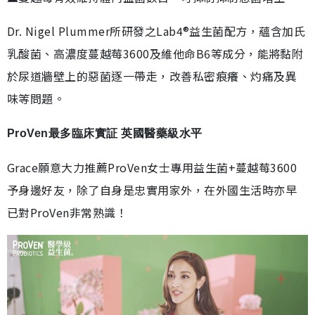
Dr. Nigel Plummer所研發之Lab4®益生菌配方，蘊含加氏
乳酸菌、高濃度蔓越莓3600及維他命B6等成分，能將黏附
於尿道牆壁上的惡菌逐一帶走，改善私密痕癢、灼痛及異
味等問題。
ProVen最多臨床實証 英國醫藥級水平
Grace願意大力推薦ProVen女士專用益生菌+蔓越莓3600
予身邊好友，除了自身是忠實用家外，在外國生活時亦早
已對ProVen非常熟識！