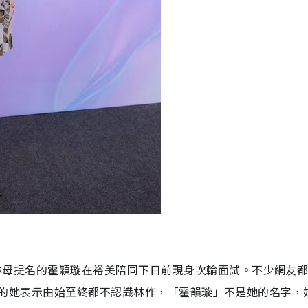
而是林母提名的霍穎璇在裕美陪同下日前現身次輪面試。不少網友
問，22歲的她表示由始至終都不認識林作，「霍韻璇」不是她的名字，