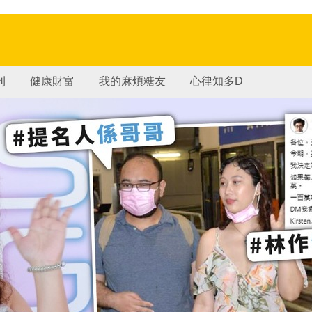
刊
健康財富
我的麻煩糖友
心律知多D