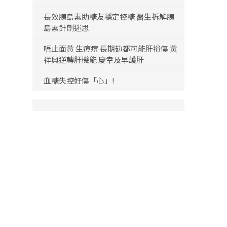
長效胰島素助糖友穩定控糖 醫生拆解胰
島素針劑迷思
唔止面黃 生痘痘 長期攰都可能肝損傷 黃
祥興逆轉肝機能 慶幸及早護肝
血糖失控好傷「心」!