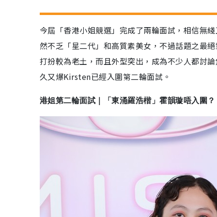
今屆「香港小姐競選」完成了兩輪面試，相信無綫
然不乏「星二代」和高質素美女，不過話題之最絕對是被
打扮較為老土，而且外型突出，成為不少人都討論
久又爆Kirsten已經入圍第二輪面試。
港姐第二輪面試｜「東涌羅浩楷」霍韻璇唔入圍？ 林