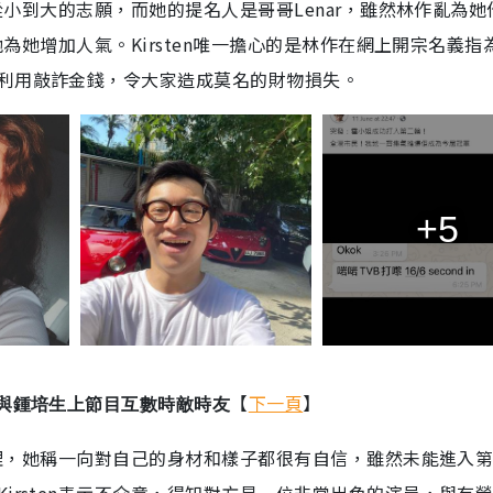
是從小到大的志願，而她的提名人是哥哥Lenar，雖然林作亂為她
他為她增加人氣。Kirsten唯一擔心的是林作在網上開宗名義指
利用敲詐金錢，令大家造成莫名的財物損失。
+5
【
下一頁
】
 與鍾培生上節目互數時敵時友
業管理，她稱一向對自己的身材和樣子都很有自信，雖然未能進入
irsten表示不介意，得知對方是一位非常出色的演員，與有