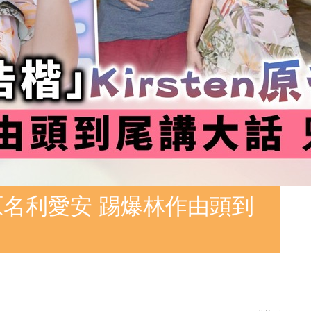
n原名利愛安 踢爆林作由頭到