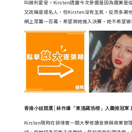
叫做利愛安。Kirsten透露今次參選是因為選美
又訛稱是提名人，但Kirsten沒有生氣，反而多謝
網上眾籌一百萬，希望將她推入決賽，她不希望被
香港小姐競選│林作爆「東涌羅浩楷」入圍推冠軍
Kirsten現時在菲律賓一間大學修讀音樂與商
試，但她認為可能未係時候。至於被指似羅浩楷，K