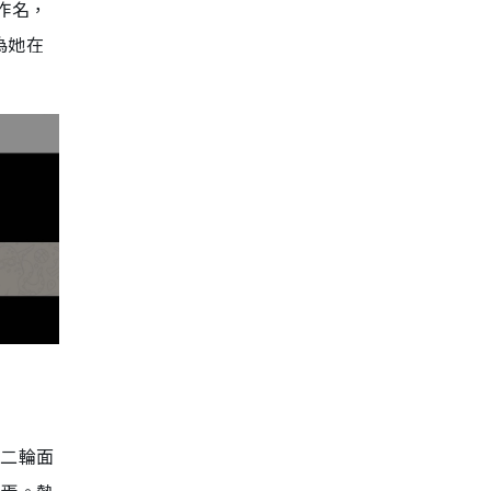
作名，
為她在
第二輪面
榮焉。熱