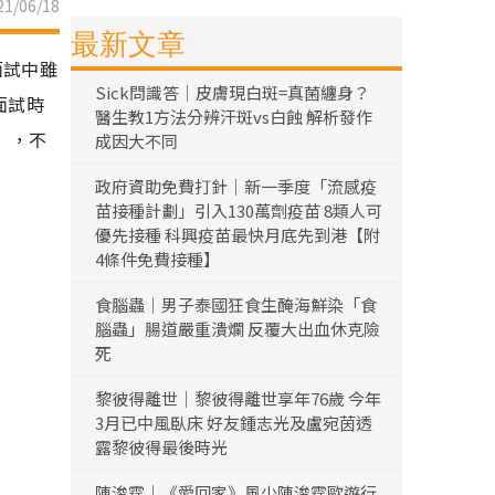
1/06/18
最新文章
面試中雖
Sick問識答｜皮膚現白斑=真菌纏身？
面試時
醫生教1方法分辨汗斑vs白蝕 解析發作
」，不
成因大不同
政府資助免費打針｜新一季度「流感疫
苗接種計劃」引入130萬劑疫苗 8類人可
優先接種 科興疫苗最快月底先到港【附
4條件免費接種】
食腦蟲｜男子泰國狂食生醃海鮮染「食
腦蟲」腸道嚴重潰爛 反覆大出血休克險
死
黎彼得離世｜黎彼得離世享年76歲 今年
3月已中風臥床 好友鍾志光及盧宛茵透
露黎彼得最後時光
陳浚霆｜《愛回家》風少陳浚霆歐遊行