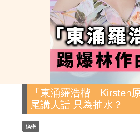
「東涌羅浩楷」Kirste
尾講大話 只為抽水？
娛樂