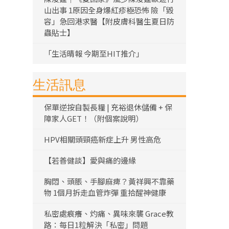
山出事 1原因全身爆紅疹極恐怖 險「毀
容」急回港求醫【附皮膚科醫生夏日防
蟲貼士】
「生活晴報 今期至HIT推介」
生活訊息
保單逆按自製長糧 | 充裕退休儲備 + 保
障家人GET！（附個案說明）
HPV相關頭頸癌新症上升 男性高危
【若善健談】愛與痛的邊緣
胸悶、頭脹、手腳麻痺？黃祥興不靠藥
物 1個月拆走血管炸彈 重拾醒神健康
私密處痕癢、灼痛、異味來襲 Grace教
路：每日1粒解決「私密」問題