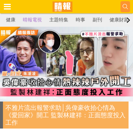
健康
晴報電視
主題特集
時事
副刊
健康財富
不雅片流出報警求助│吳偉豪收拾心情為
《愛回家》開工 監製林建祥：正面態度投入
工作