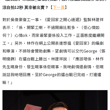
【
下一頁
】
涼自拍12秒 莫非被出賣？
對於吳偉豪復工一事，《愛回家之開心速遞》監製林建祥
表示：「係，開緊工喇，不過開廠比較多。（佢心情如
何？）心情ok，而家最緊要係投入工作，正面態度繼續開
工。」另外，林作在網上公開表達想搵《愛回家》的編劇
和導演，不排除會贊助劇集，望劇情可以交代George（張
明偉飾）在擂台戰上勝出。林建祥說：「應該唔係，林作
先生嘅身份、發生嘅事係佢嘅事，我哋劇情還劇情，佢嘅
說話我哋唔回應。至於George的擂台戰已完結，打邊爐
嘛！」