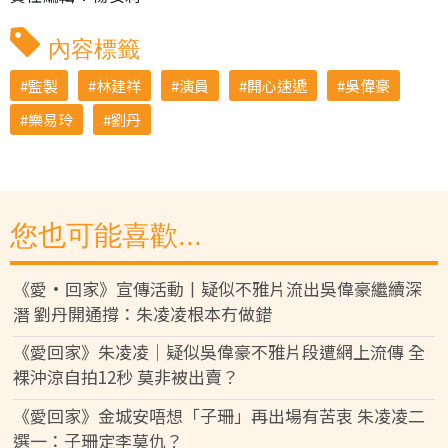
內容標籤
監製
林建祥
演員
開心速遞
吳偉豪
樂易玲
劉丹
您也可能喜歡...
《愛·回家》宣傳活動丨疑似不雅片流出吳偉豪繼續深
潛 劉丹開通撐：朱凌凌根本冇做錯
《愛回家》朱凌凌│疑似吳偉豪不雅片段遭網上流傳 全
裸沖涼自拍12秒 莫非被出賣？
《愛回家》金城安唔想「子珊」再出場有苦衷 朱凌凌二
選一：子珊定李莫仇？