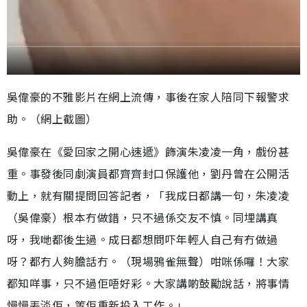
吳偉豪的不雅影片在網上流傳，事後在家人陪同下報警求
助。（網上截圖）
吳偉豪在《愛回家之開心速遞》飾演朱凌凌一角，戲份甚
重。事發後同劇演員都齊齊封口保護他，劉丹曾在公開活
動上，就有關提問回答記者，「我成日都講一句，朱凌凌
（吳偉豪）根本冇做錯，只不過係交友不慎。同埋講真
呀，我哋都後生過。成日都想問吓年輕人自己有冇做過
呀？都冇人夠膽話冇。（現場鴉雀無聲）咁咪係囉！大家
都知咩事，只不過佢唔好彩。大家講啲鼓勵說話，將事情
慢慢丟淡佢，等佢重新投入工作。」