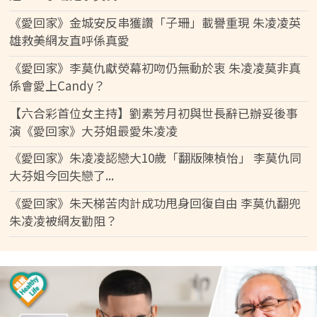
《愛回家》金城安反串獲讚「子珊」載譽重現 朱凌凌英
雄救美網友直呼係真愛
《愛回家》李莫仇獻熒幕初吻仍無動於衷 朱凌凌莫非真
係會愛上Candy？
【六合彩首位女主持】劉素芳月初與世長辭已辦妥後事
演《愛回家》大芬姐最愛朱凌凌
《愛回家》朱凌凌認戀大10歲「翻版陳楨怡」 李莫仇同
大芬姐今回失戀了...
《愛回家》朱天梯苦肉計成功甩身回復自由 李莫仇翻兜
朱凌凌被網友勸阻？