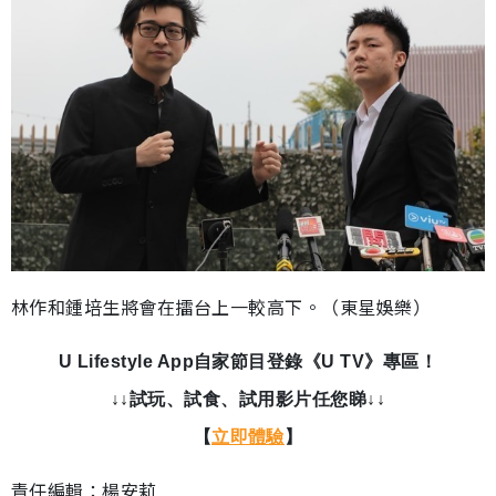
林作和鍾培生將會在擂台上一較高下。（東星娛樂）
U Lifestyle App自家節目登錄《U TV》專區！
↓↓試玩、試食、試用影片任您睇↓↓
【
立即體驗
】
責任編輯：楊安莉