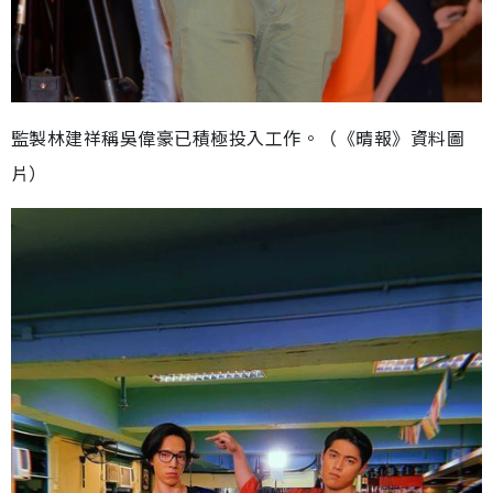
監製林建祥稱吳偉豪已積極投入工作。（《晴報》資料圖
片）