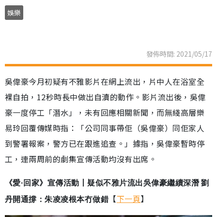
娛樂
發佈時間: 2021/05/17
吳偉豪今月初疑有不雅影片在網上流出，片中人在浴室全
裸自拍，12秒時長中做出自瀆的動作。影片流出後，吳偉
豪一度停工「潛水」，未有回應相關新聞，而無綫高層樂
易玲回覆傳媒時指：「公司同事帶佢（吳偉豪）同佢家人
到警署報案，警方已在跟進追查。」據指，吳偉豪暫時停
工，連兩周前的劇集宣傳活動均沒有出席。
《愛·回家》宣傳活動丨疑似不雅片流出吳偉豪繼續深潛 劉
【
下一頁
】
丹開通撐：朱凌凌根本冇做錯