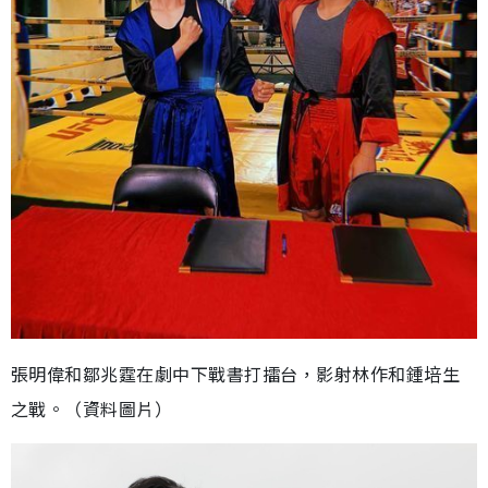
張明偉和鄒兆霆在劇中下戰書打擂台，影射林作和鍾培生
之戰。（資料圖片）