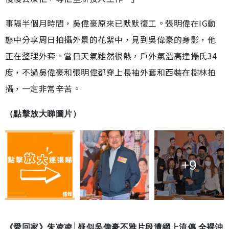
事隔半個月時間，吳偉豪原來已默默復工。張明偉在IG動
態中分享周日拍攝外景的花絮中，見到吳偉豪的身影，他
正在整理外套。當日天氣雖然很熱，戶外氣溫高達攝氏34
度，不過吳偉豪和張明偉都穿上長袖外套和西裝在樹林拍
攝，一定非常辛苦。
（點擊放大睇圖片）
+9
《愛回家》朱凌凌│疑似吳偉豪不雅片段遭網上流傳 全裸沖