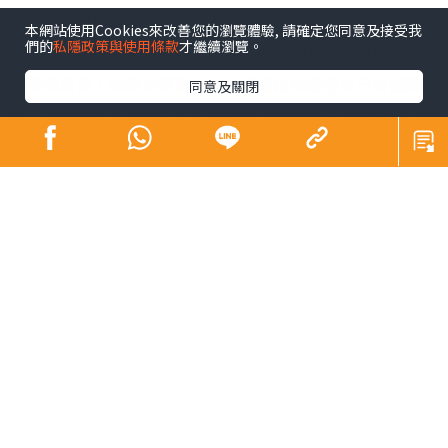
餘，男性更是高危一族。於2020年本地每三個頭頸癌新
本網站使用Cookies來改善您的瀏覽體驗, 請確定您同意及接受我
們的
私隱政策與使用條款
才繼續瀏覽。
症，就有兩位患者是男性。一名不煙不酒男性因單側頸部
有腫塊求醫，後經診斷確診HPV相關扁桃腺癌並已有擴散跡
同意及關閉
象。多項研究亦發現，不少男性頭頸癌個案，與HPV感染息
息相關。目前注射疫苗是預防HPV的有效方法，有助降低患
上HPV相關頭頸癌的風險，防範於未然。
養和醫院耳鼻喉科專科醫生何頌偉醫生指出，頭頸癌是上
呼吸道和上消化道癌症的統稱，即是從臉部到頸部不同位
置出現的惡性腫瘤，常見頭頸癌種類包括鼻咽癌、口腔
癌、咽喉癌與口咽癌等。大約九成頭頸癌腫瘤類型屬於鱗
狀細胞癌，源自於頭部與頸部黏膜表面的鱗狀細胞發生病
變。
62歲的李先生(化名) 一直以來都不煙不酒 ，今年初發現自