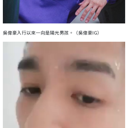
吳偉豪入行以來一向是陽光男孩。（吳偉豪IG）