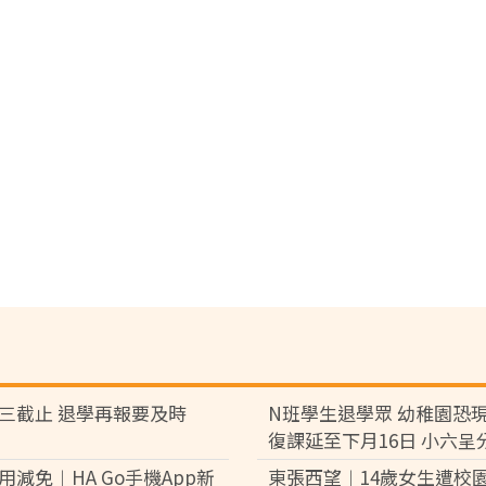
三截止 退學再報要及時
N班學生退學眾 幼稚園恐
復課延至下月16日 小六呈
用減免︱HA Go手機App新
東張西望︱14歲女生遭校