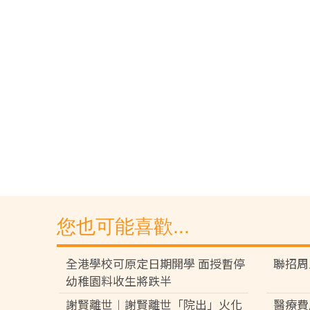
您也可能喜歡...
全港學校可原定日期開學 面授暫停
聯招周
幼稚園料收生將跌半
謝賢離世︱謝賢離世「院出」火化
醫療費