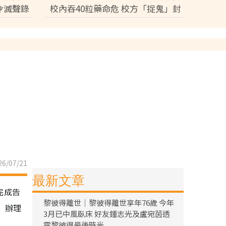
令滅聲錄
校內吞40粒藥命危 校方「捉鬼」封
口 家屬震怒踢爆冷血內幕