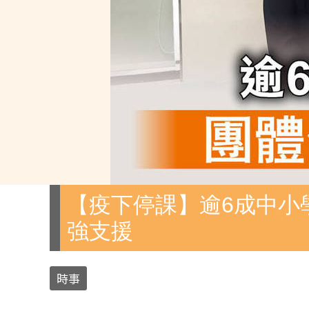
【疫下停課】逾6成中小
強支援
時事