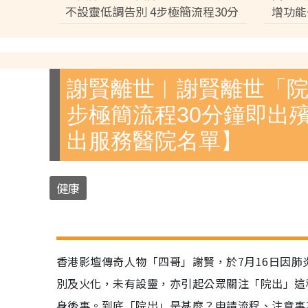
不設靈低調告別 4步極簡流程30分
增功能
鐘即出殯 只適用1類病人【附全港
3分鐘
院出服務醫院名單】
件】