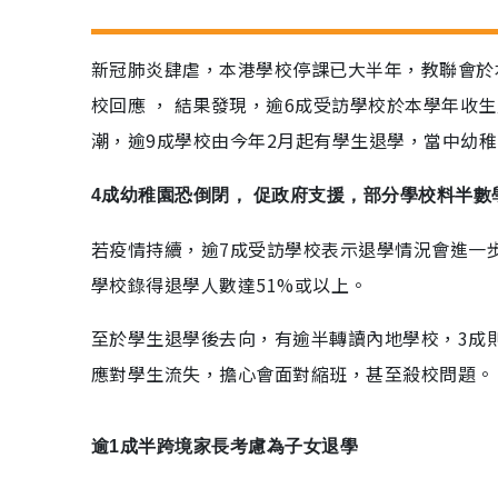
新冠肺炎肆虐，本港學校停課已大半年，教聯會於
校回應 ， 結果發現，逾6成受訪學校於本學年收
潮，逾9成學校由今年2月起有學生退學，當中幼稚
4成幼稚園恐倒閉， 促政府支援，部分學校料半數
若疫情持續，逾7成受訪學校表示退學情況會進一
學校錄得退學人數達51%或以上。
至於學生退學後去向，有逾半轉讀內地學校，3成
應對學生流失，擔心會面對縮班，甚至殺校問題。
逾1成半跨境家長考慮為子女退學