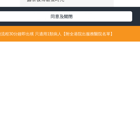
同意及關閉
流程30分鐘即出殯 只適用1類病人【附全港院出服務醫院名單】
6/07/21