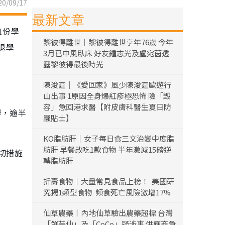
0/09/17
最新文章
1份學
黎彼得離世｜黎彼得離世享年76歲 今年
退學
3月已中風臥床 好友鍾志光及盧宛茵透
露黎彼得最後時光
陳浚霆｜《愛回家》風少陳浚霆歐遊行
山出事 1原因全身爆紅疹極恐怖 險「毀
容」急回港求醫【附皮膚科醫生夏日防
學，逾半
蟲貼士】
KO脂肪肝｜女子每日食三文治變中度脂
肪肝 早餐改吃1款食物 半年激減15磅逆
切措施
轉脂肪肝
折壽食物｜大量常見食品上榜！ 美國研
究揭1類型食物 頻食死亡風險激增17%
仙草農藥丨內地仙草驗出農藥超標 台灣
「鮮芋仙」及「CoCo」疑涉事 供應商急