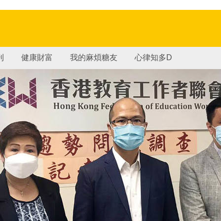
刊
健康財富
我的麻煩糖友
心律知多D