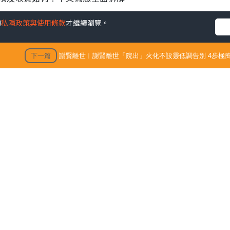
的
私隱政策與使用條款
才繼續瀏覽。
下一篇
謝賢離世︱謝賢離世「院出」火化不設靈低調告別 4步極簡
出」火化不設靈低調告別 4
殯 只適用1類病人【附全港院
發佈時間: 202