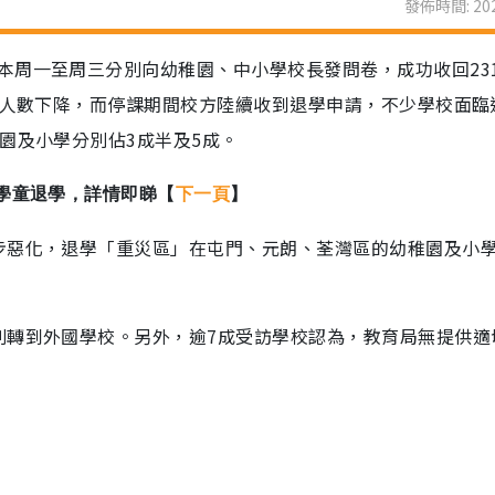
發佈時間: 202
本周一至周三分別向幼稚園、中小學校長發問卷，成功收回23
生人數下降，而停課期間校方陸續收到退學申請，不少學校面臨
園及小學分別佔3成半及5成。
學童退學，詳情即睇【
下一頁
】
步惡化，退學「重災區」在屯門、元朗、荃灣區的幼稚園及小
則轉到外國學校。另外，逾7成受訪學校認為，教育局無提供適