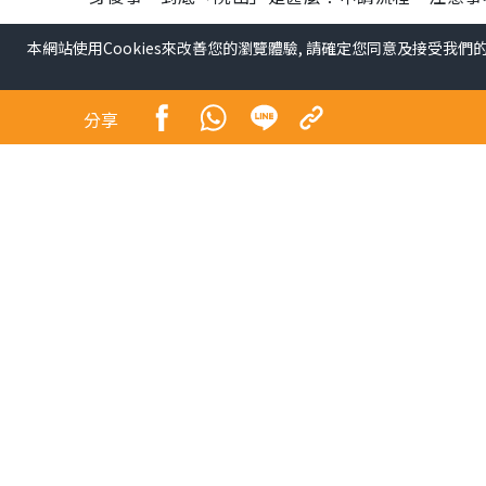
本網站使用Cookies來改善您的瀏覽體驗, 請確定您同意及接受我們
分享
謝賢離世︱謝賢離世「院
步極簡流程30分鐘即出
出服務醫院名單】
健康