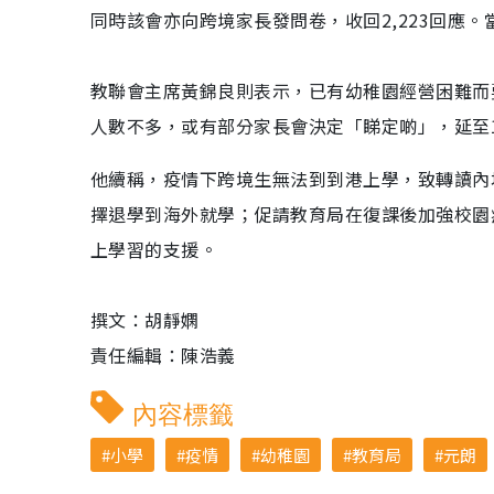
同時該會亦向跨境家長發問卷，收回2,223回應
教聯會主席黃錦良則表示，已有幼稚園經營困難而
人數不多，或有部分家長會決定「睇定啲」，延至
他續稱，疫情下跨境生無法到到港上學，致轉讀內
擇退學到海外就學；促請教育局在復課後加強校園
上學習的支援。
撰文：胡靜嫻
責任編輯：陳浩義
內容標籤
小學
疫情
幼稚園
教育局
元朗