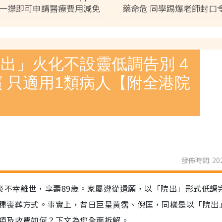
一㩒即可申請醫療費用減免
藥命危 同學踢爆老師封口
完成預約免排隊【附申請條
音逼和解：討論都冇用