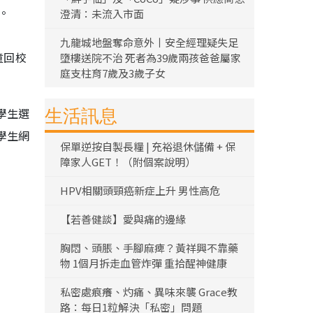
。
澄清：未流入市面
九龍城地盤奪命意外丨安全經理疑失足
童回校
墮樓送院不治 死者為39歲兩孩爸爸屬家
庭支柱育7歲及3歲子女
學生選
生活訊息
學生網
保單逆按自製長糧 | 充裕退休儲備 + 保
障家人GET！（附個案說明）
HPV相關頭頸癌新症上升 男性高危
【若善健談】愛與痛的邊緣
胸悶、頭脹、手腳麻痺？黃祥興不靠藥
物 1個月拆走血管炸彈 重拾醒神健康
私密處痕癢、灼痛、異味來襲 Grace教
路：每日1粒解決「私密」問題