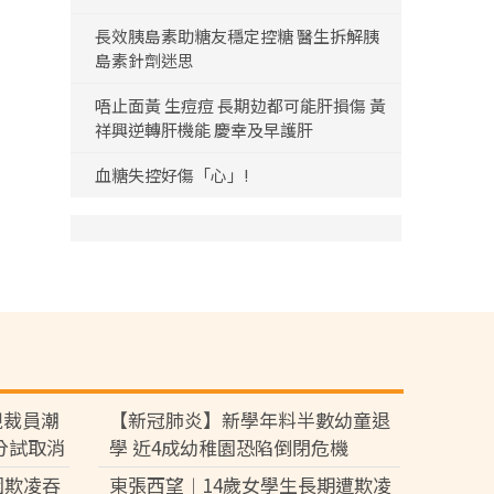
長效胰島素助糖友穩定控糖 醫生拆解胰
島素針劑迷思
唔止面黃 生痘痘 長期攰都可能肝損傷 黃
祥興逆轉肝機能 慶幸及早護肝
血糖失控好傷「心」!
現裁員潮
【新冠肺炎】新學年料半數幼童退
分試取消
學 近4成幼稚園恐陷倒閉危機
園欺凌吞
東張西望︱14歲女學生長期遭欺凌