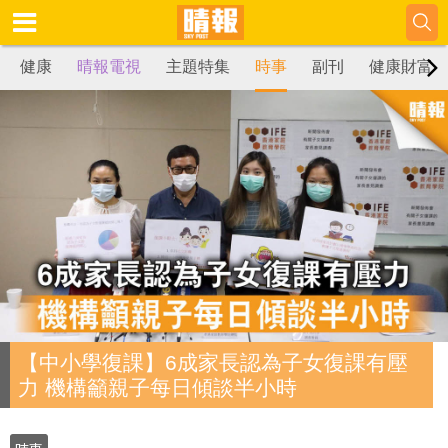
健康
晴報電視
主題特集
時事
副刊
健康財富
【中小學復課】6成家長認為子女復課有壓
力 機構籲親子每日傾談半小時