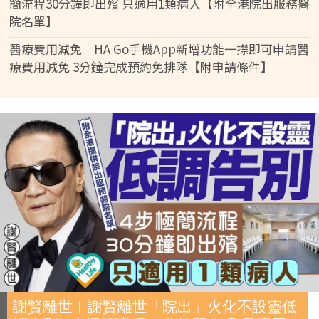
簡流程30分鐘即出殯 只適用1類病人【附全港院出服務醫
院名單】
醫療費用減免︱HA Go手機App新增功能一㩒即可申請醫
療費用減免 3分鐘完成預約免排隊【附申請條件】
謝賢離世︱謝賢離世「院出」火化不設靈低