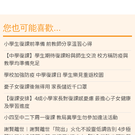
您也可能喜歡...
小學生復課前準備 前教師分享溫習心得
【中學復課】學生期待復課盼與師生交流 校方稱防疫與
教學均準備充足
學校加強防疫 中學復課日 學生樂見重返校園
憂子女復課後無得用 家長儲近千口罩
【復課安排】4成小學家長對復課感憂慮 最擔心子女健康
及學習進度
小四至中二下周一復課 教局冀學生勿參加違法活動
謝賢離世︱謝賢離世「院出」火化不設靈低調告別 4步極