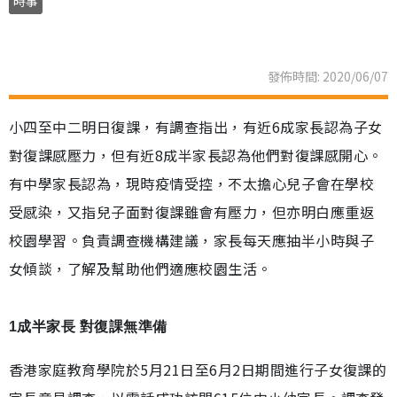
時事
發佈時間: 2020/06/07
小四至中二明日復課，有調查指出，有近6成家長認為子女
對復課感壓力，但有近8成半家長認為他們對復課感開心。
有中學家長認為，現時疫情受控，不太擔心兒子會在學校
受感染，又指兒子面對復課雖會有壓力，但亦明白應重返
校園學習。負責調查機構建議，家長每天應抽半小時與子
女傾談，了解及幫助他們適應校園生活。
1成半家長 對復課無準備
香港家庭教育學院於5月21日至6月2日期間進行子女復課的