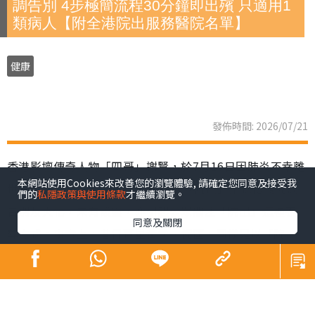
調告別 4步極簡流程30分鐘即出殯 只適用1
類病人【附全港院出服務醫院名單】
健康
發佈時間: 2026/07/21
香港影壇傳奇人物「四哥」謝賢，於7月16日因肺炎不幸離
本網站使用Cookies來改善您的瀏覽體驗, 請確定您同意及接受我
世，享壽89歲。家屬遵從遺願，以「院出」形式低調完成
們的
私隱政策與使用條款
才繼續瀏覽。
告別及火化，未有設靈，亦引起公眾關注「院出」這種喪
同意及關閉
葬方式。事實上，昔日巨星黃霑、倪匡，同樣是以「院
出」辦理身後事。到底「院出」是甚麼？申請流程、注意
事項及收費如何？下文為您全面拆解。
同場加映：