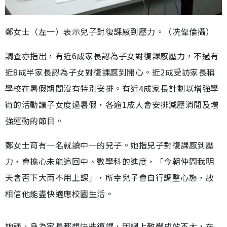
鄭女士（左一）表示兒子對復課感到壓力。（冼偉倫攝）
調查亦指出，有近6成家長認為子女對復課感壓力，不過有
近8成半家長認為子女對復課感到開心。近2成受訪家長稱
學校在暑假期間沒有特別安排。有近4成家長計劃以增強學
術的活動讓子女度過暑假，各逾1成人會安排減壓消閒及增
強運動的節目。
鄭女士育有一名就讀中一的兒子。她指兒子對復課感到壓
力，會擔心未能追回中、數學科的進度，「今朝仲問我明
天會否下大雨不用上課」，所幸兒子會自行調整心態，故
相信他能盡快適應校園生活。
她稱，身為家長都想快些復課，因網上教學成效不大，在