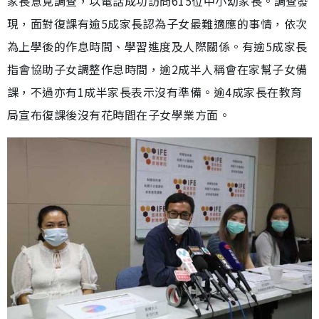
家長意見調查，以電話成功訪問615位中小幼家長。調查發
現，面對復課有逾5成家長認為子女最難適應的事情，依次
為上學後的作息時間、學習進度及人際關係。有逾5成家長
指會協助子女調整作息時間，逾2成半人稱會在家幫子女備
課，不過亦有1成半家長表示沒有準備。逾4成家長在教育
局宣布復課後沒有花時間在子女學業方面。