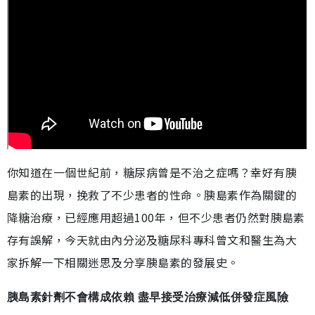
你知道在一個世紀前，糖尿病曾是不治之症嗎？幸好有胰
島素的出現，挽救了不少患者的性命。胰島素作為關鍵的
降糖治療，已經應用超過100年，但不少患者仍然對胰島素
存有誤解，今天就由內分泌及糖尿科專科曾文和醫生為大
家拆解一下相關迷思及分享胰島素的發展史。
胰島素針劑不會構成依賴 盡早接受治療減低併發症風險