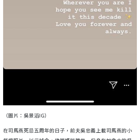
（圖片：吳景滔IG）
在司馬燕死忌五周年的日子，前夫吳忠義上載司馬燕的小