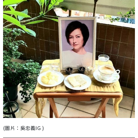
(圖片：吳忠義IG )