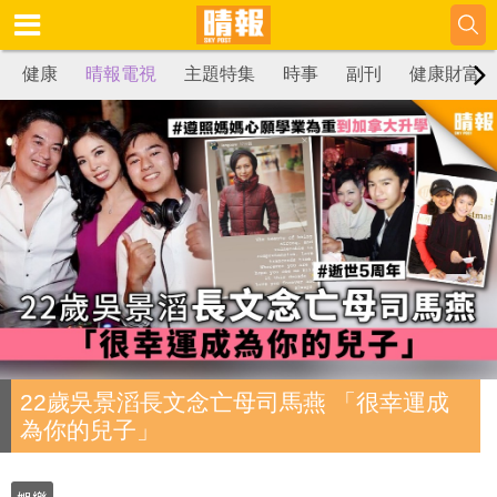
健康
晴報電視
主題特集
時事
副刊
健康財富
22歲吳景滔長文念亡母司馬燕 「很幸運成
為你的兒子」