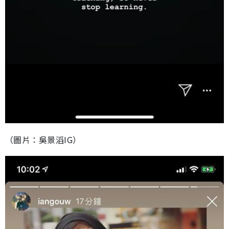
（圖片：吳景滔IG）