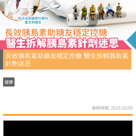
長效胰島素助糖友穩定控糖 醫生拆解胰島素
針劑迷思
健康
發佈時間: 2023/10/05