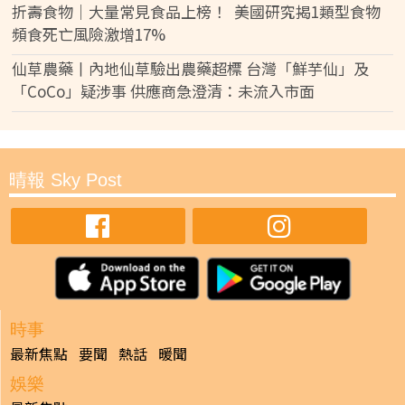
折壽食物｜大量常見食品上榜！ 美國研究揭1類型食物
頻食死亡風險激增17%
仙草農藥丨內地仙草驗出農藥超標 台灣「鮮芋仙」及
「CoCo」疑涉事 供應商急澄清：未流入市面
晴報 Sky Post
時事
最新焦點
要聞
熱話
暖聞
娛樂