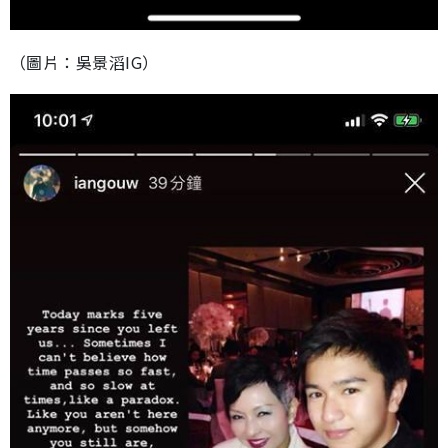
（圖片：吳景滔IG）