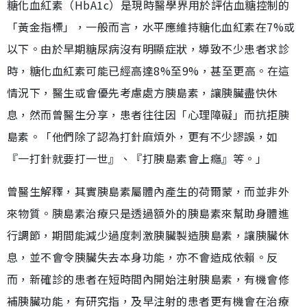
糖化血紅素（HbA1c）是現時醫學界用於評估血糖控制的
「黃金指標」，一般而言，水平應維持糖化血紅素在7%或
以下。由於早期糖尿病沒有明顯症狀，導致不少患者求診
時，糖化血紅素可能已經高達8%至9%，甚至更高。在這
情況下，醫生或會優先考慮處方胰島素，讓胰臟盡快休
息，然而曾醫生分享，患者往往因「心理障礙」而抗拒胰
島素。「他們除了認為打針麻煩外，更有不少謬誤，如
『一打針就要打一世』、『打胰島素會上癮』等。」
曾醫生解釋，其實胰島素屬體內產生的荷爾蒙，而並非外
來物質。胰島素治療只是透過額外的胰島素來幫助身體進
行調節，期間能減少過度刺激胰臟製造胰島素，讓胰臟休
息，並不會令胰臟失去本身功能，亦不會造成依賴。反
而，新確診的患者在短時間內開始注射胰島素，有機會修
補胰臟功能，有研究指，及早注射的患者更有機會在治療