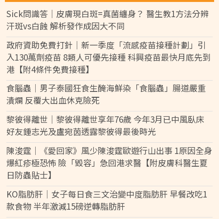
Sick問識答｜皮膚現白斑=真菌纏身？ 醫生教1方法分辨
汗斑vs白蝕 解析發作成因大不同
政府資助免費打針｜新一季度「流感疫苗接種計劃」引
入130萬劑疫苗 8類人可優先接種 科興疫苗最快月底先到
港【附4條件免費接種】
食腦蟲｜男子泰國狂食生醃海鮮染「食腦蟲」腸道嚴重
潰爛 反覆大出血休克險死
黎彼得離世｜黎彼得離世享年76歲 今年3月已中風臥床
好友鍾志光及盧宛茵透露黎彼得最後時光
陳浚霆｜《愛回家》風少陳浚霆歐遊行山出事 1原因全身
爆紅疹極恐怖 險「毀容」急回港求醫【附皮膚科醫生夏
日防蟲貼士】
KO脂肪肝｜女子每日食三文治變中度脂肪肝 早餐改吃1
款食物 半年激減15磅逆轉脂肪肝