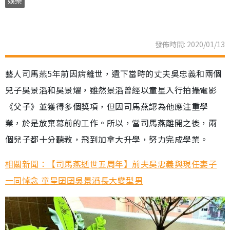
娛樂
發佈時間: 2020/01/13
藝人司馬燕5年前因病離世，遺下當時的丈夫吳忠義和兩個
兒子吳景滔和吳景燿，雖然景滔曾經以童星入行拍攝電影
《父子》並獲得多個獎項，但因司馬燕認為他應注重學
業，於是放棄幕前的工作。所以，當司馬燕離開之後，兩
個兒子都十分聽教，飛到加拿大升學，努力完成學業。
相關新聞：【司馬燕逝世五周年】前夫吳忠義與現任妻子
一同悼念 童星囝囝吳景滔長大變型男