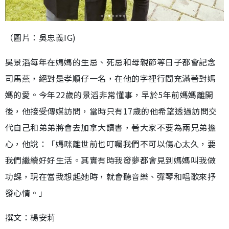
（圖片：吳忠義IG)
吳景滔每年在媽媽的生忌、死忌和母親節等日子都會記念
司馬燕，絕對是孝順仔一名，在他的字裡行間充滿著對媽
媽的愛。今年22歲的景滔非常懂事，早於5年前媽媽離開
後，他接受傳媒訪問，當時只有17歲的他希望透過訪問交
代自己和弟弟將會去加拿大讀書，著大家不要為兩兄弟擔
心，他說：「媽咪離世前也叮囑我們不可以傷心太久，要
我們繼續好好生活。其實有時我發夢都會見到媽媽叫我做
功課，現在當我想起她時，就會聽音樂、彈琴和唱歌來抒
發心情。」
撰文：楊安莉