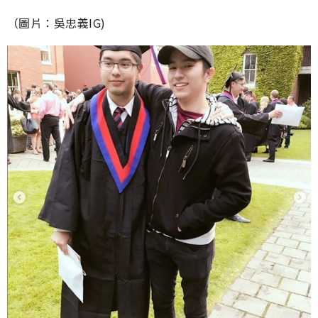
（圖片：吳忠義IG)