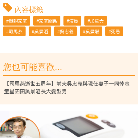
內容標籤
單親家庭
家庭關係
演員
加拿大
司馬燕
吳景滔
吳忠義
吳景燿
死忌
您也可能喜歡...
【司馬燕逝世五周年】前夫吳忠義與現任妻子一同悼念
童星囝囝吳景滔長大變型男