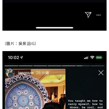
（圖片：吳景滔IG）