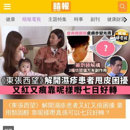
健康
晴報電視
主題特集
時事
副刊
健康財富
《東張西望》解開濕疹患者又紅又痕困擾 棄
用類固醇 靠呢樣嘢真係可以七日好轉？