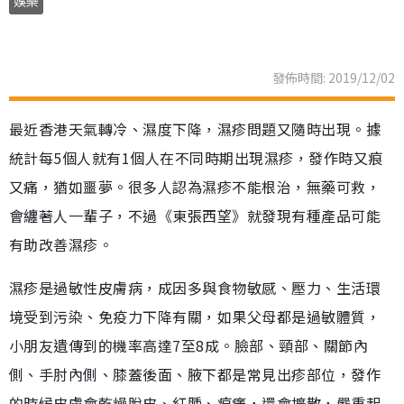
娛樂
發佈時間: 2019/12/02
最近香港天氣轉冷、濕度下降，濕疹問題又隨時出現。據
統計每5個人就有1個人在不同時期出現濕疹，發作時又痕
又痛，猶如噩夢。很多人認為濕疹不能根治，無藥可救，
會纏著人一輩子，不過《東張西望》就發現有種產品可能
有助改善濕疹。
濕疹是過敏性皮膚病，成因多與食物敏感、壓力、生活環
境受到污染、免疫力下降有關，如果父母都是過敏體質，
小朋友遺傳到的機率高達7至8成。臉部、頸部、關節內
側、手肘內側、膝蓋後面、腋下都是常見出疹部位，發作
的時候皮膚會乾燥脫皮、紅腫、痕癢，還會擴散，嚴重起