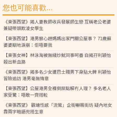
您也可能喜歡...
《東張西望》揭人妻教師收兵發展師生戀 互稱老公老婆
兼疑帶頭欺凌女學生
【東張西望】港男狠心趕媽媽出家門關公屋事？ 71歲蘇
婆婆瞓地淚崩：佢唔要我
【東張女神】林泳淘被無綫炒魷同事呵番 自揭孖利穎怡
殺出新血路
《東張西望》揭多名少女遭巴士賤男下身貼大髀 利穎怡
冒險追訪 港男毫無悔意
【東張西望】公屋港男全裸倒屎點解冇人理？ 多名老人
家受驚：唔敢一齊搭𨋢
《東張西望》 觀塘性感「流鶯」企街嚇親街坊 疑內地女
靠兩字暗語兜搭生意