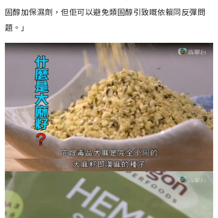
固醇加保濕劑，但佢可以避免類固醇引致嘅依賴同反彈問
題。」