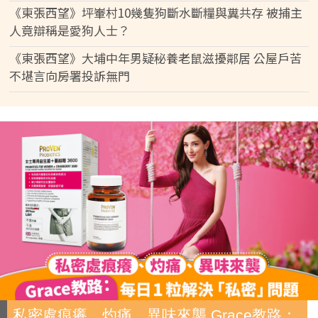
《東張西望》坪輋村10幾隻狗斷水斷糧與糞共存 被捕主
人竟辯稱是愛狗人士？
《東張西望》大埔中年男疑秘養老鼠滋擾鄰居 公屋戶苦
不堪言向房署投訴無門
私密處痕癢、灼痛、異味來襲 Grace教路：