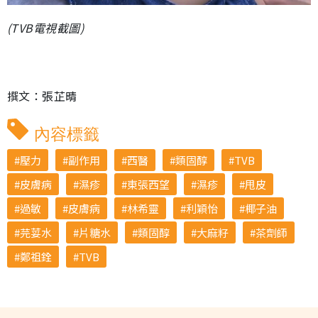
(TVB電視截圖)
撰文：張芷晴
內容標籤
壓力
副作用
西醫
類固醇
TVB
皮膚病
濕疹
東張西望
濕疹
甩皮
過敏
皮膚病
林希靈
利穎怡
椰子油
芫荽水
片糖水
類固醇
大麻籽
茶劑師
鄭祖銓
TVB