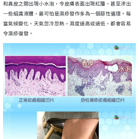
和真皮之間出現小水泡，令皮膚表面出現紅腫，甚至滲出
一些組識液體，最可怕是濕疹發作多為一個惡性循環。每
當氣候變化，天氣忽冷忽熱，濕度過高或過低，都會容易
令濕疹復發。