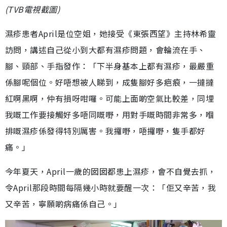
(TVB電視截圖)
濕疹患者April是位空姐，她接受《東張西望》主持林希靈
訪問，講述自己從小到大都有濕疹問題，會輪流在手、
腳、頸部、手指發作：「下半身基本上都有濕疹，最嚴重
係腳呢個位。好唔想被人睇到，成隻腳好多疤痕，一撻撻
紅啊黑啊，仲有損呀咁囉。可能上面啲空氣比較差，同埋
我嘅工作要接觸好多唔同嘅嘢，用對手嘅時間非常多，嗰
排嘅濕疹係發得特別厲害。我攞嘢，唔攞嘢，隻手都好
痛。」
今年夏天，April一歲的囡囡都患上濕疹，會不自覺去抓，
令April那段時間每隔幾小時就要醒一次：「佢又辛苦，我
又辛苦，寧願啲病痛係自己。」