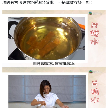
坊間有古法偏方舒緩濕疹症狀，不過成效存疑，如：