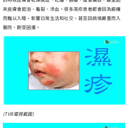
來皮膚會起泡、龜裂、滲血。很多濕疹患者都會因為痕癢
而難以入睡，影響日常生活和社交，甚至因病情嚴重而入
醫院，飽受困擾。
(TVB電視截圖)