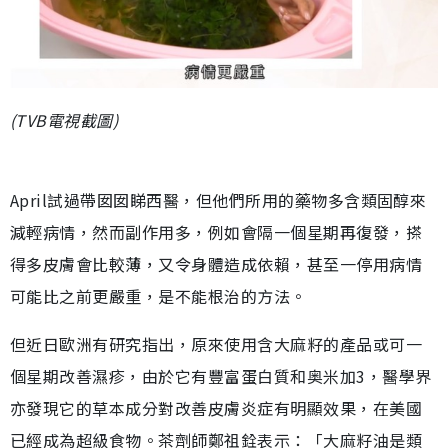
(TVB電視截圖)
April試過帶囡囡睇西醫，但他們所用的藥物多含類固醇來
減輕病情，然而副作用多，例如會隔一個星期再復發，搽
得多皮膚會比較薄，又令身體造成依賴，甚至一停用病情
可能比之前更嚴重，是不能根治的方法。
但近日歐洲有研究指出，原來使用含大麻籽的產品或可一
個星期改善濕疹，由於它有豐富蛋白質和奥米加3，醫學界
亦發現它的草本成分對改善皮膚炎症有明顯效果，在美國
已經成為超級食物。茶劑師鄭祖銓表示：「大麻籽油是類