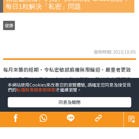
每日1粒解決「私密」問題
健康
發佈時間: 2023/10/05
每月來襲的經期，令私密敏感痕癢無限輪迴，嚴重者更致
念珠菌及尿道炎發作，令女生防不勝防。雖然私密問題尷
本網站使用Cookies來改善您的瀏覽體驗, 請確定您同意及接受我
尬又煩厭，但都要學陳凱琳Grace「最緊要係面對＋解
們的
私隱政策與使用條款
才繼續瀏覽。
決」！原來Grace身邊都有不少女性朋友經歷以上問題，但
同意及關閉
怕尷尬不懂得如何解決，而Grace早已覓得良方，不需要用
藥都能解決問題！重點就是4個字：臨床實証！
從根源改善 細看成因及特徵