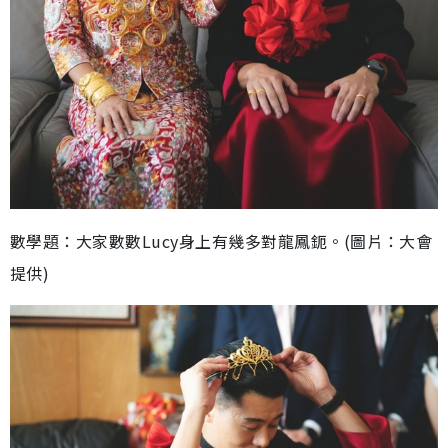
數學題：大家數數Lucy身上有幾多對龍鳳鈪。(圖片：大會
提供)