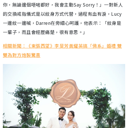
你，無論邊個唔啱都好，我會主動Say Sorry！」一對新人
的交換戒指儀式是以紋身方式代替，過程有血有淚，Lucy
一邊紋一邊喊，Darren在旁細心呵護，他表示：「紋身是
一輩子，而且會經歷痛楚，很有意思。」
相關新聞：《東張西望》李旻芳黃耀英搞「佛系」婚禮 雙
雙為對方炮製驚喜