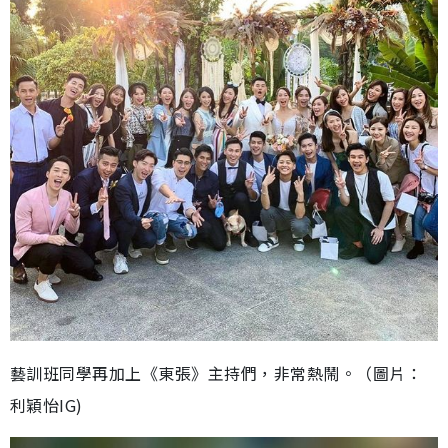
藝訓班同學再加上《東張》主持們，非常熱鬧。（圖片：
利穎怡IG)