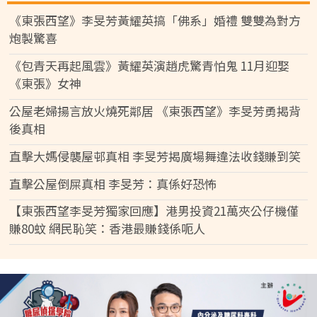
《東張西望》李旻芳黃耀英搞「佛系」婚禮 雙雙為對方
炮製驚喜
《包青天再起風雲》黃耀英演趙虎驚青怕鬼 11月迎娶
《東張》女神
公屋老婦揚言放火燒死鄰居 《東張西望》李旻芳勇揭背
後真相
直擊大媽侵襲屋邨真相 李旻芳揭廣場舞違法收錢賺到笑
直擊公屋倒屎真相 李旻芳：真係好恐怖
【東張西望李旻芳獨家回應】港男投資21萬夾公仔機僅
賺80蚊 網民恥笑：香港最賺錢係呃人