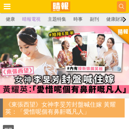
健康
晴報電視
主題特集
時事
副刊
健康財富
《東張西望》女神李旻芳封盤喊住嫁 黃耀
英：「愛惜呢個有鼻鼾嘅凡人」