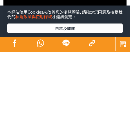
本網站使用Cookies來改善您的瀏覽體驗, 請確定您同意及接受我
們的
私隱政策與使用條款
才繼續瀏覽。
同意及關閉
糖尿病被稱之為隱形殺手並不是浪得虛名，內分泌及糖尿
科專科馬焌傑醫生直言，糖尿病是一個誘發心血管疾病的
高危因素，只是糖尿心的早期症狀並不明顯，容易被人忽
視而造成延誤治療，好多人確診時病情已經惡化，甚至危
及性命，建議糖尿病患者透過定期檢查做好預防工作，一
旦出現問題也可以及早處理及治療，防患於未然。