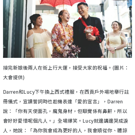
接完新娘後兩人在街上行大運，接受大家的祝福。(圖片：
大會提供)
Darren和Lucy下午換上西式禮服，在西貢戶外場地舉行註
冊儀式，宣讀誓詞時也趁機表達「愛的宣言」，Darren
說：「你有天使面孔，魔鬼身材，但瞓覺係有鼻鼾，所以
會好好愛惜呢個凡人。」全場爆笑。Lucy就邊講邊哭成淚
人，她說：「為你我會成為更好的人，我會順從你、體諒