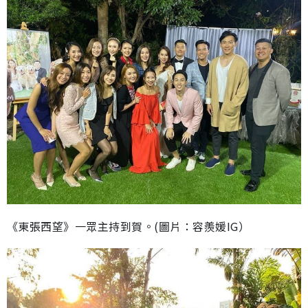
《東張西望》一眾主持到賀。(圖片：容羨媛IG）