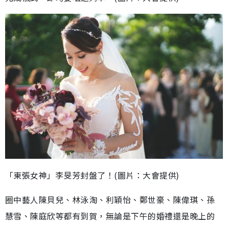
「東張女神」李旻芳封盤了！(圖片：大會提供)
圈中藝人陳貝兒、林泳淘、利穎怡、鄭世豪、陳偉琪、孫
慧雪、陳庭欣等都有到賀，無論是下午的婚禮還是晚上的