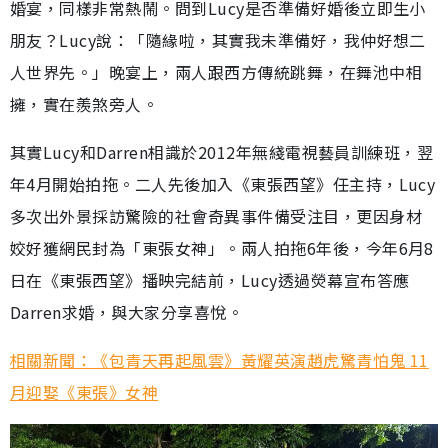
婚宴，同樣非常熱鬧。問到Lucy是否準備好婚後立即生小
朋友？Lucy說：「隨緣啦，其實我未準備好，我仲好想二
人世界先。」晚宴上，兩人跟西方傳統跳舞，在舞池中相
擁，實在羨煞旁人。
其實Lucy和Darren相識於2012年無綫電視藝員訓練班，翌
年4月開始拍拖。二人先後加入《東張西望》任主持，Lucy
多次出外景採訪驚險的社會奇異事件備受注目，更因身材
姣好獲網民封為「東張女神」。兩人拍拖6年後，今年6月8
日在《東張西望》播映完結前，Lucy透過熒幕宣布答應
Darren求婚，與大家分享喜悅。
相關新聞：《包青天再起風雲》黃耀英演趙虎驚青怕鬼 11
月迎娶《東張》女神