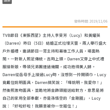
娛樂
發佈時間: 2019/11/06
TVB節目《東張西望》主持人李旻芳（Lucy）和黃耀英
（Darren）昨日（5日）結婚正式拉埋天窗，兩人舉行盛大
戶外婚禮，邀請節目一眾主持和幕後工作人員，場面熱
鬧。一對新人照足傳統，吉時上頭，Darren又穿上中式禮
服接新娘，帶領兄弟團連過幾關，成功抱得美人歸。
Darren從岳母手上接過Lucy時，沒想到一拎開頭巾，Lucy
竟戴住姚明面具，Darren搞笑說：「嘩姚明，我愛你！」
然後照激吻面具，並跪地將金飾頭箍送給對方，意思是將
自己的家用全部奉獻，亦是孫悟空的「金剛圈」，Lucy
說：「好啦好啦！我願意被你一世箍住！」