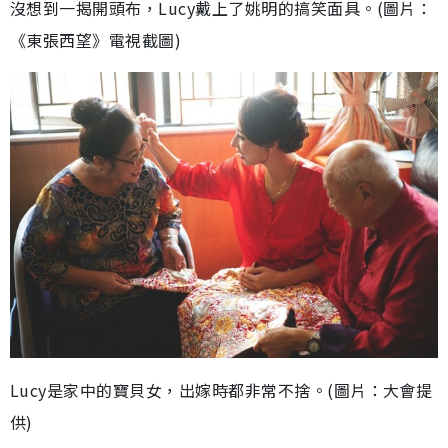
沒想到一揭開頭布，Lucy戴上了姚明的搞笑面具。(圖片：
《東張西望》電視截圖)
Lucy是家中的寶貝女，出嫁時都非常不捨。(圖片：大會提
供)