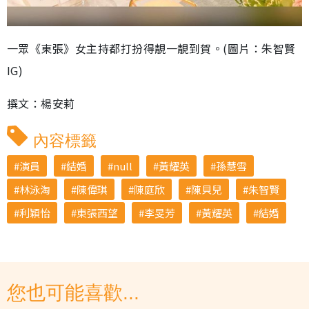
一眾《東張》女主持都打扮得靚一靚到賀。(圖片：朱智賢
IG)
撰文：楊安莉
內容標籤
演員
結婚
null
黃耀英
孫慧雪
林泳淘
陳偉琪
陳庭欣
陳貝兒
朱智賢
利穎怡
東張西望
李旻芳
黃耀英
結婚
您也可能喜歡...