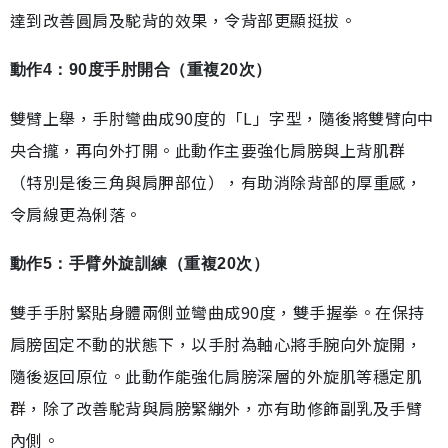
達到改善圓肩及駝背的效果，令背部更顯挺拔。
動作4：90度手肘開合（重複20次）
雙臂上舉，手肘彎曲成90度的「L」字型，隨後將雙臂向中
央合攏，再向外打開。此動作主要強化肩膀與上背肌群
（特別是後三角與肩胛部位），有助消除背部的厚重感，
令肩線更為俐落。
動作5：手臂外旋訓練（重複20次）
雙手手肘緊貼身體兩側並彎曲成90度，雙手握拳。在保持
肩膀固定不動的狀態下，以手肘為軸心將手腕向外旋開，
隨後返回原位。此動作能強化肩膀深層的外旋肌等穩定肌
群，除了改善駝背與肩膀緊繃外，亦有助修飾副乳及手臂
內側。