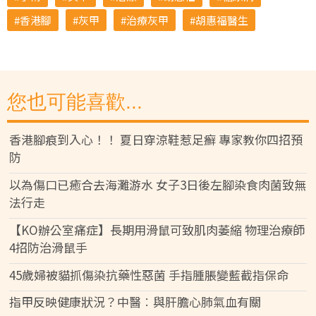
香港腳
灰甲
治療灰甲
胡惠福醫生
您也可能喜歡...
香港腳痕到入心！！ 夏日穿涼鞋惹足癬 專家教你四招預
防
以為傷口已癒合去海灘游水 女子3日後左腳染食肉菌致無
法行走
【KO辦公室痛症】長期用滑鼠可致肌肉萎縮 物理治療師
4招防治滑鼠手
45歲婦被貓抓傷染抗藥性惡菌 手指腫脹變藍截指保命
指甲反映健康狀況？中醫︰與肝膽心肺氣血有關