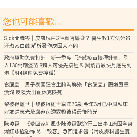
您也可能喜歡...
Sick問識答｜皮膚現白斑=真菌纏身？ 醫生教1方法分辨
汗斑vs白蝕 解析發作成因大不同
政府資助免費打針｜新一季度「流感疫苗接種計劃」引
入130萬劑疫苗 8類人可優先接種 科興疫苗最快月底先到
港【附4條件免費接種】
食腦蟲｜男子泰國狂食生醃海鮮染「食腦蟲」腸道嚴重
潰爛 反覆大出血休克險死
黎彼得離世｜黎彼得離世享年76歲 今年3月已中風臥床
好友鍾志光及盧宛茵透露黎彼得最後時光
陳浚霆｜《愛回家》風少陳浚霆歐遊行山出事 1原因全身
爆紅疹極恐怖 險「毀容」急回港求醫【附皮膚科醫生夏