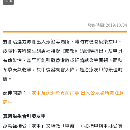
健康
發佈時間: 2019/10/04
雙腳沾濕或赤腳出入泳池等場所，隨時有機會感染灰甲。
皮膚科專科醫生胡惠福接受《晴報》訪問時指出，灰甲具
有傳染性，甚至可能引發香港腳或細菌感染等問題。而秋
冬季天氣乾燥，灰甲復發機會大降，是治療灰甲的最佳時
機。
延伸閱讀：
「灰甲及疣源於真菌病毒 出入公眾場所需注意
衞生」
真菌滋生會引發灰甲
胡惠福接受「灰甲」又稱做「甲癬」，如指甲與甲牀受真