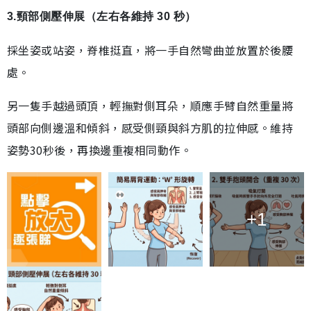
3.頸部側壓伸展（左右各維持 30 秒）
採坐姿或站姿，脊椎挺直，將一手自然彎曲並放置於後腰
處。
另一隻手越過頭頂，輕撫對側耳朵，順應手臂自然重量將
頭部向側邊溫和傾斜，感受側頸與斜方肌的拉伸感。維持
姿勢30秒後，再換邊重複相同動作。
+1