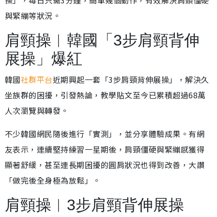
操」，每日只需3分鐘，簡單幾個動作，有效解決肩頸僵硬
與緊繃等狀況。
肩頸操︱韓國「3步肩頸背伸
展操」爆紅
韓國
社群平台
近期興起一套「3步肩頸背伸展操」，解決久
坐族群的困擾，引發熱論，教學貼文至今已累積超過68萬
人次瀏覽與轉發。
不少韓國網民隨後進行「實測」，並分享體驗成果。有網
友表示，連續堅持練習一星期後，肩頸僵硬與緊繃感獲得
顯著舒緩，甚至連長期困擾的圓肩狀況也得到改善，大讚
「做完後全身極為放鬆」。
肩頸操︱3步肩頸背伸展操