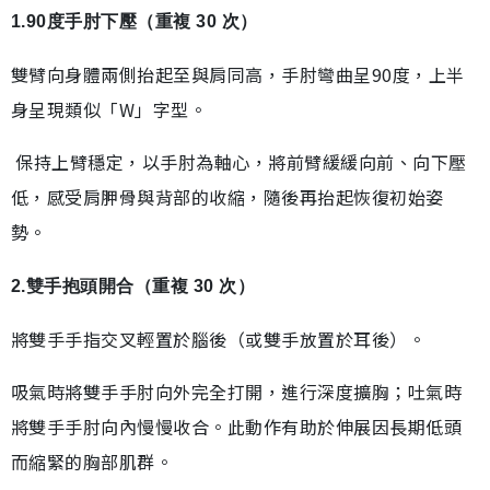
1.90度手肘下壓（重複 30 次）
雙臂向身體兩側抬起至與肩同高，手肘彎曲呈90度，上半
身呈現類似「W」字型。
保持上臂穩定，以手肘為軸心，將前臂緩緩向前、向下壓
低，感受肩胛骨與背部的收縮，隨後再抬起恢復初始姿
勢。
2.雙手抱頭開合（重複 30 次）
將雙手手指交叉輕置於腦後（或雙手放置於耳後）。
吸氣時將雙手手肘向外完全打開，進行深度擴胸；吐氣時
將雙手手肘向內慢慢收合。此動作有助於伸展因長期低頭
而縮緊的胸部肌群。