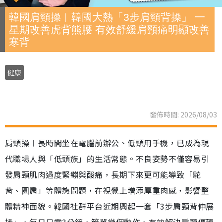
韓國肩頸操︱韓國大熱「3步肩頸背操」 一
星期改善虎背熊腰 有效舒緩肩頸痛明顯改善
寒背
健康
發佈時間: 2026/08/03
肩頸操︱長時間坐在電腦前辦公、低頸用手機，已成為現
代職場人與「低頭族」的生活常態。不良姿勢不僅容易引
發肩頸肌肉過度緊繃與酸痛，長期下來更可能導致「駝
背、圓肩」等體態問題，在視覺上增添厚重肉感，影響整
體精神面貌。韓國社群平台近期興起一套「3步肩頸背伸展