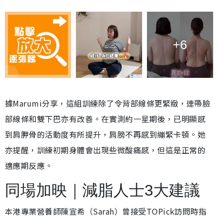
+6
據Marumi分享，這組訓練除了令背部線條更緊緻，連帶臉
部線條和雙下巴亦有改善。在實測約一星期後，已明顯感
到肩胛骨的活動度有所提升，肩膀不再感到繃緊卡頓。她
亦提醒，訓練初期身體會出現些微酸痛感，但這是正常的
適應期反應。
同場加映｜減脂人士3大建議
本港專業營養師陳宣希（Sarah）曾接受TOPick訪問時指