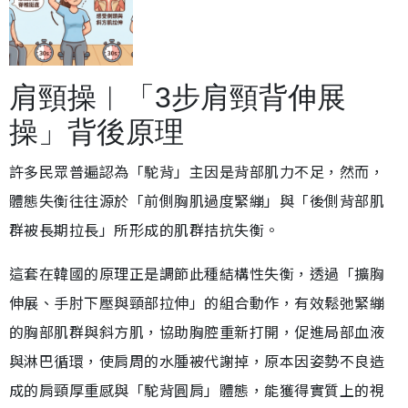
肩頸操︱「3步肩頸背伸展
操」背後原理
許多民眾普遍認為「駝背」主因是背部肌力不足，然而，
體態失衡往往源於「前側胸肌過度緊繃」與「後側背部肌
群被長期拉長」所形成的肌群拮抗失衡。
這套在韓國的原理正是調節此種結構性失衡，透過「擴胸
伸展、手肘下壓與頸部拉伸」的組合動作，有效鬆弛緊繃
的胸部肌群與斜方肌，協助胸腔重新打開，促進局部血液
與淋巴循環，使肩周的水腫被代謝掉，原本因姿勢不良造
成的肩頸厚重感與「駝背圓肩」體態，能獲得實質上的視