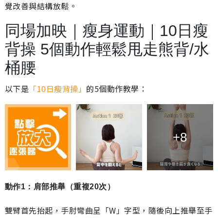
覺改善與結構放鬆。
同場加映｜瘦身運動｜10日瘦
背操 5個動作輕鬆甩走熊背/水
桶腰
以下是
「10日瘦背操」
的5個動作教學：
+8
動作1：肩部推舉（重複20次）
雙臂首先抬起，手肘彎曲呈「W」字型，隨後向上推舉至手