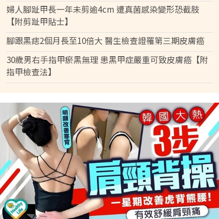
婦人腳趾甲長一年未剪逾4cm 遭真菌感染變形恐截肢
【附剪趾甲貼士】
腳跟黑痣2個月長至10倍大 醫生檢查證罹第三期皮膚癌
30歲男右手指甲瘀黑無理 患黑甲症嚴重可致皮膚癌【附
指甲檢查法】