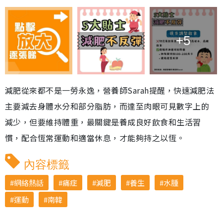
+5
減肥從來都不是一勞永逸，營養師Sarah提醒，快速減肥法
主要減去身體水分和部分脂肪，而達至肉眼可見數字上的
減少，但要維持體重，最關鍵是養成良好飲食和生活習
慣，配合恆常運動和適當休息，才能夠持之以恆。
內容標籤
網絡熱話
痛症
減肥
養生
水腫
運動
南韓