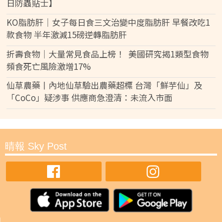
日防蟲貼士】
KO脂肪肝｜女子每日食三文治變中度脂肪肝 早餐改吃1
款食物 半年激減15磅逆轉脂肪肝
折壽食物｜大量常見食品上榜！ 美國研究揭1類型食物
頻食死亡風險激增17%
仙草農藥丨內地仙草驗出農藥超標 台灣「鮮芋仙」及
「CoCo」疑涉事 供應商急澄清：未流入市面
晴報 Sky Post