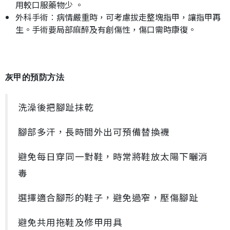
用較口服藥物少 。
外科手術︰病情嚴重時，可考慮拔走整塊指甲，讓指甲再
生。手術要局部麻醉及有創傷性，傷口需時康復。
灰甲的預防方法
洗澡後把腳趾抹乾
腳部多汗，長時間外出可預備替換襪
避免每日穿同一對鞋，時常將鞋放太陽下曬消
毒
選擇適合腳形的鞋子，避免過窄，壓傷腳趾
避免共用拖鞋及修甲用具