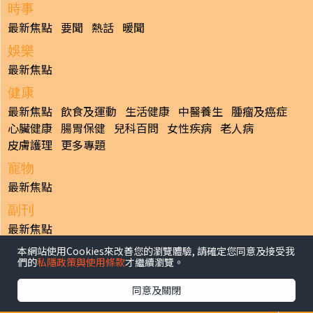
時事
最新焦點
要聞
熱話
暖聞
娛樂
最新焦點
健康
最新焦點
飲食及運動
生活健康
中醫養生
腫瘤及癌症
心臟健康
腸胃保健
兒科百問
女性疾病
老人病
皮膚護理
更多專題
寵物
最新焦點
副刊
最新焦點
本網站使用Cookies來改善您的瀏覽體驗, 請確定您同意及接受我
日報
們的
私隱政策與使用條款
才繼續瀏覽。
揭頁版
港聞
財經/地產
中國/國際
娛樂
Healthy Life
生活副刊
親子/教育
體育
專題/人物
昔日晴報
同意及關閉