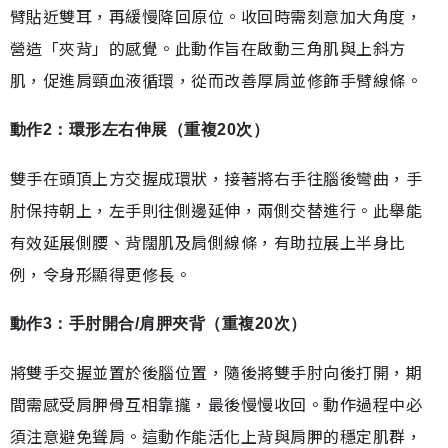
臂貼近雙耳，再緩慢降回原位。收回時需刻意加大角度，
營造「夾背」的感覺。此動作旨在啟動三角肌與上斜方
肌，促進肩頸血液循環，從而改善厚肩並修飾手臂線條。
動作2：環形左右伸展（重複20次）
雙手在頭頂上方交握成環狀，接著將右手往腦後彎曲，手
肘保持朝上，左手則往側邊延伸，兩側交替進行。此舉能
有效延展側腰、背闊肌及肩側線條，有助拉展上半身比
例，令身形顯得更修長。
動作3：手肘開合/肩胛夾背（重複20次）
將雙手交握並置於後腦位置，隨後將雙手肘向後打開，期
間需感受肩胛骨互相靠攏，最後慢慢收回。動作過程中必
須注意避免聳肩。這動作能活化上背與肩胛的穩定肌群，