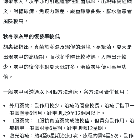
傳染家人。灰甲亦可引起繼發性細菌感染，出現蜂窩組織
炎，對糖尿病、免疫力較差、嚴重靜脈曲張、腳水腫患者
風險較高。
秋冬季灰甲的復發率較低
胡惠福指出，真菌於潮濕及焗促的環境下易繁殖，夏天是
出現灰甲的高峰期，而秋冬季時比較乾燥、人體出汗較
少，灰甲的復發率對夏天低許多，治療灰甲便可事半功
倍。
一般灰甲可透過以下4個方法治療，各方法可合併使用：
外用藥物︰副作用較少，治療時間會較長，治療手指甲一
般需塗藥6個月，趾甲則要9至12個月以上。
口服藥物︰口服抗真菌藥物成效較佳，但具有副作用，治
療指甲一般需服藥6星期，趾甲則需12星期。
激光治療︰約4至6星期治療1次，療程約需4至5次，副作