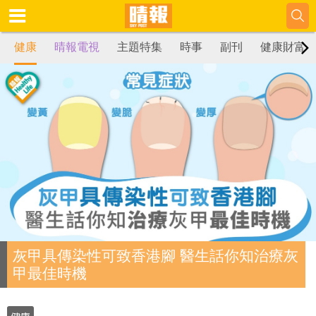
健康
晴報電視
主題特集
時事
副刊
健康財富
灰甲具傳染性可致香港腳 醫生話你知治療灰
甲最佳時機