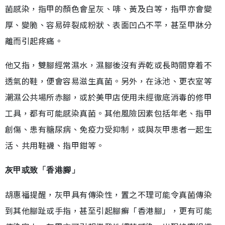
菌感染，指甲的顏色會呈灰、啡、黃及白等，指甲亦會變
厚、變脆、容易碎裂成粉狀、表面凹凸不平，甚至甲牀分
離而引起疼痛。
他又指，雙腳經常濕水，濕腳後沒有弄乾或長時間穿着不
透氣的鞋，便會容易滋生真菌。另外，在泳池、更衣室等
潮濕公共場所赤腳，或於美甲店使用未經徹底消毒的修甲
工具，都有可能感染真菌。其他風險因素包括年老、指甲
創傷、患有糖尿病、免疫力受抑制，或與灰甲患者一起生
活、共用鞋襪、指甲鉗等。
灰甲或致「香港腳」
胡惠福提醒，灰甲具有傳染性，置之不理可能令真菌傳染
到其他腳趾或手指，甚至引起腳癬「香港腳」，更有可能