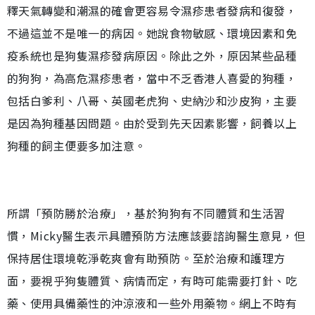
釋天氣轉變和潮濕的確會更容易令濕疹患者發病和復發，
不過這並不是唯一的病因。她說食物敏感、環境因素和免
疫系統也是狗隻濕疹發病原因。除此之外，原因某些品種
的狗狗，為高危濕疹患者，當中不乏香港人喜愛的狗種，
包括白爹利、八哥、英國老虎狗、史納沙和沙皮狗，主要
是因為狗種基因問題。由於受到先天因素影響，飼養以上
狗種的飼主便要多加注意。
所謂「預防勝於治療」，基於狗狗有不同體質和生活習
慣，Micky醫生表示具體預防方法應該要諮詢醫生意見，但
保持居住環境乾淨乾爽會有助預防。至於治療和護理方
面，要視乎狗隻體質、病情而定，有時可能需要打針、吃
藥、使用具備藥性的沖涼液和一些外用藥物。網上不時有