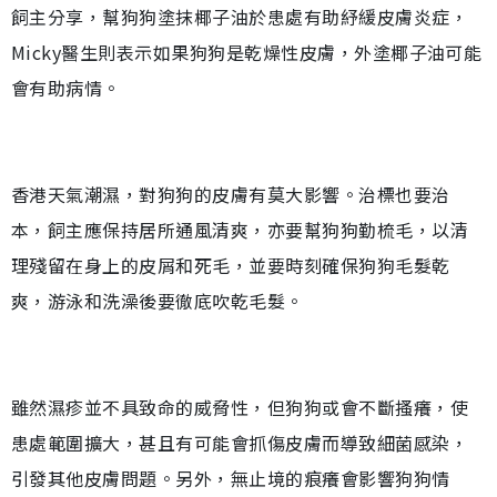
飼主分享，幫狗狗塗抹椰子油於患處有助紓緩皮膚炎症，
Micky醫生則表示如果狗狗是乾燥性皮膚，外塗椰子油可能
會有助病情。
香港天氣潮濕，對狗狗的皮膚有莫大影響。治標也要治
本，飼主應保持居所通風清爽，亦要幫狗狗勤梳毛，以清
理殘留在身上的皮屑和死毛，並要時刻確保狗狗毛髮乾
爽，游泳和洗澡後要徹底吹乾毛髮。
雖然濕疹並不具致命的威脅性，但狗狗或會不斷搔癢，使
患處範圍擴大，甚且有可能會抓傷皮膚而導致細菌感染，
引發其他皮膚問題。另外，無止境的痕癢會影響狗狗情