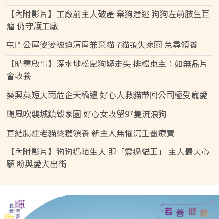
【內附影片】工廠前主人破產 棄狗潛逃 狗狗左前肢生巨
瘤 仍守護工廠
屯門公屋婆婆被迫清屋兼棄貓 7貓頓失家園 急尋領養
【晴尋啟事】深水埗松鼠狗疑走失 排檔東主：如無晶片
會收養
葵興英短大雨危企天橋邊 好心人救貓帶回公司極受寵愛
颶風吹襲城鎮毀家園 好心女收留97隻流浪狗
巨結腸症老貓終獲領養 新主人無懼沉重醫療費
【內附影片】狗狗遇陌生人 即「震過貓王」 主人最大心
願 盼與愛犬出街