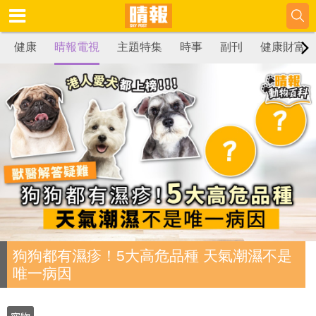
健康
晴報電視
主題特集
時事
副刊
健康財富
狗狗都有濕疹！5大高危品種 天氣潮濕不是
唯一病因