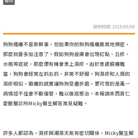
寵物
發佈時間: 2019/09/06
狗狗搔癢不是新鮮事，但如果你的狗狗搔癢異常地頻密，
那麼就要多加注意了。假如狗狗皮膚會出現紅點、丘疹、
水疱等症狀，那麼便有機會患上濕疹。由於患處痕癢難
當，狗狗會經常左抓右抓，非常不舒服。狗濕疹和人類的
濕疹相似，痕癢的感覺讓狗狗受盡折磨，更可恨的是萬一
病情控不佳會不斷復發，難以徹底根治。本報請來西貢仁
愛獸醫診所Micky醫生解答常見疑難。
許多人都認為，濕疹與潮濕天氣有密切關係，Micky醫生解