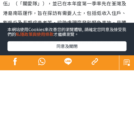
伍」（「關愛隊」），並已在本年度第一季率先在荃灣及
港島南區運作，旨在探訪有需要人士，包括低收入住戶、
劏房戶及長期病患者等，協助處理突發和緊急事故，具體
本網站使用Cookies來改善您的瀏覽體驗, 請確定您同意及接受我
工作也因應地區需要而有所不同，目標是分享關愛精神，
們的
私隱政策與使用條款
才繼續瀏覽。
感染身邊人，加強社區凝聚力，適時向政府反映市民意
同意及關閉
見。
弱勢社群所面對的困難和逆境，既寫實，也引起共鳴，加
上經濟、居住及工作等問題，有遇上雨天總找不到打算的
無奈，生活上的各種痛苦和困擾，欠缺關心和支援下，勢
必影響健康。關愛與痛楚看似風馬牛不相及，但關心的力
量可以衝破邊緣，提升患者信心和積極性，有助早日康
復。身體出現痛楚種類繁多¹，差不多每個人都有「疼痛」
的經驗，但許多人對於長期痛症的瞭解不多，也缺乏應對
痛症的技巧，加上坊間出現不同的迷思，例如強忍痛症是