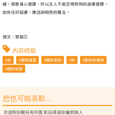
緒，損害身心健康，所以主人不能忽視狗狗的皮膚健康。
如有任何疑慮，應諮詢相熟的醫生。
撰文：黎穎芯
內容標籤
狗
寵物護理
寵物患病
狗
動物皮膚病
寵物健康
您也可能喜歡...
流浪狗扮跛另有所圖 影后級演技騙倒路人