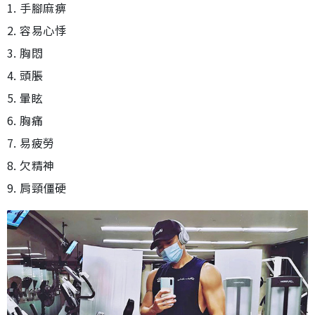
1. 手腳麻痹
2. 容易心悸
3. 胸悶
4. 頭脹
5. 暈眩
6. 胸痛
7. 易疲勞
8. 欠精神
9. 肩頸僵硬