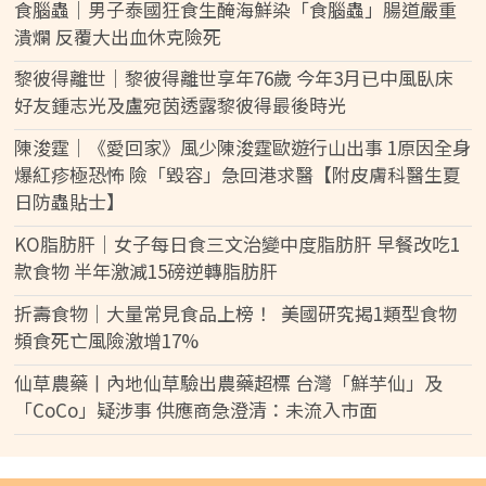
食腦蟲｜男子泰國狂食生醃海鮮染「食腦蟲」腸道嚴重
潰爛 反覆大出血休克險死
黎彼得離世｜黎彼得離世享年76歲 今年3月已中風臥床
好友鍾志光及盧宛茵透露黎彼得最後時光
陳浚霆｜《愛回家》風少陳浚霆歐遊行山出事 1原因全身
爆紅疹極恐怖 險「毀容」急回港求醫【附皮膚科醫生夏
日防蟲貼士】
KO脂肪肝｜女子每日食三文治變中度脂肪肝 早餐改吃1
款食物 半年激減15磅逆轉脂肪肝
折壽食物｜大量常見食品上榜！ 美國研究揭1類型食物
頻食死亡風險激增17%
仙草農藥丨內地仙草驗出農藥超標 台灣「鮮芋仙」及
「CoCo」疑涉事 供應商急澄清：未流入市面