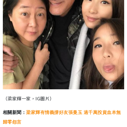
（梁家輝一家，IG圖片）
相關新聞：
梁家輝有情義撐好友張曼玉 過千萬投資血本無
歸零怨言