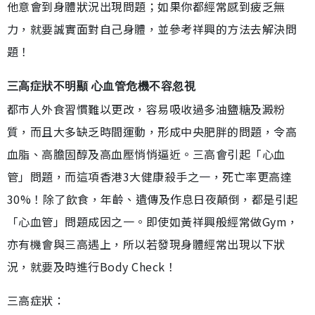
他意會到身體狀況出現問題；如果你都經常感到疲乏無
力，就要誠實面對自己身體，並參考祥興的方法去解決問
題！
三高症狀不明顯 心血管危機不容忽視
都市人外食習慣難以更改，容易吸收過多油鹽糖及澱粉
質，而且大多缺乏時間運動，形成中央肥胖的問題，令高
血脂、高膽固醇及高血壓悄悄逼近。三高會引起「心血
管」問題，而這項香港3大健康殺手之一，死亡率更高達
30%！除了飲食，年齡、遺傳及作息日夜顛倒，都是引起
「心血管」問題成因之一。即使如黃祥興般經常做Gym，
亦有機會與三高遇上，所以若發現身體經常出現以下狀
況，就要及時進行Body Check！
三高症狀：