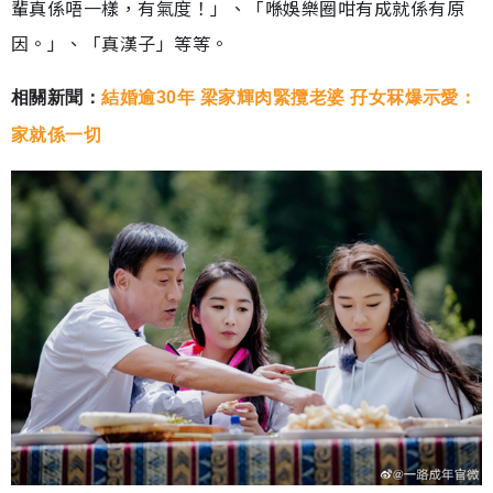
輩真係唔一樣，有氣度！」、「喺娛樂圈咁有成就係有原
因。」、「真漢子」等等。
相關新聞：
結婚逾30年 梁家輝肉緊攬老婆 孖女冧爆示愛：
家就係一切