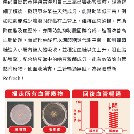
崇尚自然的黃祥興當得知自己三高已響起警號時，經過詳
細了解後，發現原來某些天然成分，能幫助降低三高！例
如紅麴能減少壞膽固醇黏在血管上，維持血管通暢，有助
降血脂及血壓外，亦同時能抑制膽固醇合成，進而改善高
血脂問題。而武靴葉酸可以調節糖類代謝平衡，抑制葡萄
糖進入小腸內被人體吸收，並穩定血糖以免上升，阻止脂
肪積聚；配合納豆當中的納豆激酶成分，能有效清除血管
黏附廢物，使血液清爽，血管暢通無阻，為身體重新
Refresh！