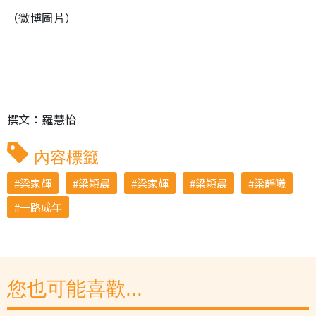
（微博圖片）
撰文：羅慧怡
內容標籤
梁家輝
梁穎晨
梁家輝
梁穎晨
梁靜曦
一路成年
您也可能喜歡...