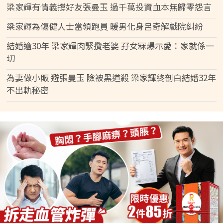
梁家輝有情義撐好友張曼玉 過千萬投資血本無歸零怨言
梁家輝為傷健人士當領跑員 暖男化身呂奇解戲院糾紛
結婚逾30年 梁家輝肉緊攬老婆 孖女冧爆示愛：家就係一
切
為妻做小販 避張曼玉 險被黑道殺 梁家輝終剖白結婚32年
不出軌秘密