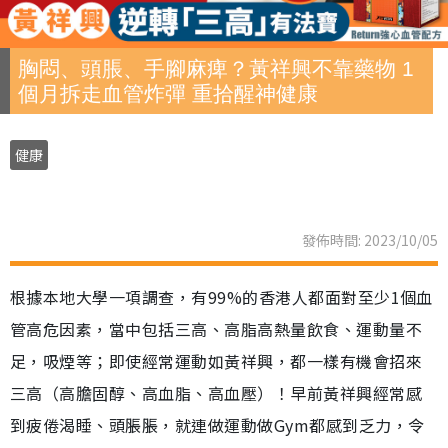
胸悶、頭脹、手腳麻痺？黃祥興不靠藥物 1
個月拆走血管炸彈 重拾醒神健康
健康
發佈時間: 2023/10/05
根據本地大學一項調查，有99%的香港人都面對至少1個血
管高危因素，當中包括三高、高脂高熱量飲食、運動量不
足，吸煙等；即使經常運動如黃祥興，都一樣有機會招來
三高（高膽固醇、高血脂、高血壓）！早前黃祥興經常感
到疲倦渴睡、頭脹脹，就連做運動做Gym都感到乏力，令