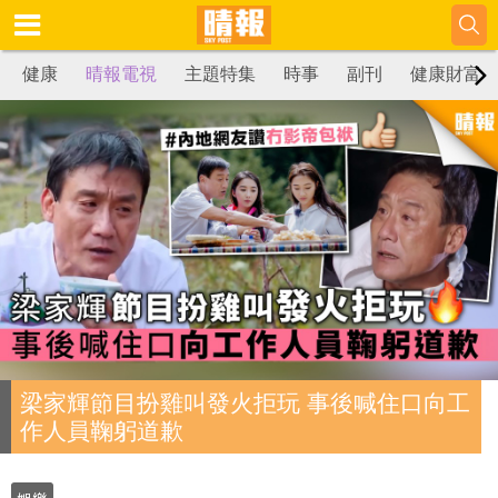
健康
晴報電視
主題特集
時事
副刊
健康財富
梁家輝節目扮雞叫發火拒玩 事後喊住口向工
作人員鞠躬道歉