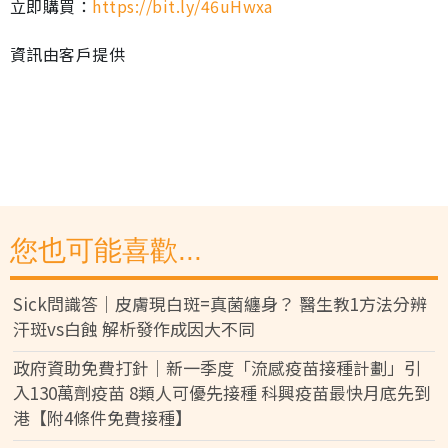
立即購買：
https://bit.ly/46uHwxa
資訊由客戶提供
您也可能喜歡...
Sick問識答｜皮膚現白斑=真菌纏身？ 醫生教1方法分辨
汗斑vs白蝕 解析發作成因大不同
政府資助免費打針｜新一季度「流感疫苗接種計劃」引
入130萬劑疫苗 8類人可優先接種 科興疫苗最快月底先到
港【附4條件免費接種】