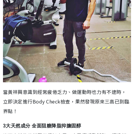
當黃祥興意識到經常疲倦乏力、做運動時也力有不逮時，
立即決定進行Body Check檢查，果然發現原來三高已到臨
界點！
3大天然成分 全面阻糖降脂抑膽固醇