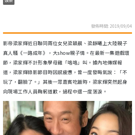
娛樂
發佈時間: 2019/09/04
影帝梁家輝近日聯同兩位女兒梁穎晨、梁靜曦上大陸親子
真人騷《一路成年》，大show親子情。在最新一集遊戲環
節，梁家輝不計形象學母雞「咯咯」叫。據內地傳媒報
道，梁家輝錄影節目時因感疲憊，曾一度發晦氣說：「不
玩了，翻臉了。」其後一眾嘉賓吃飯時，梁家輝突然起身
向現場工作人員鞠躬道歉，過程中還一度落淚。