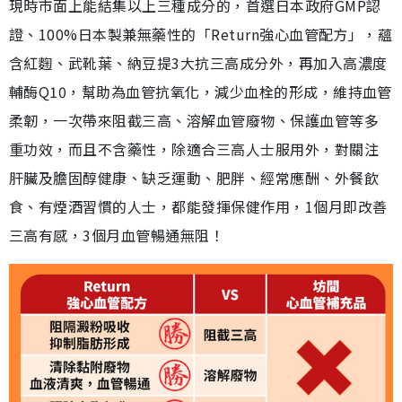
現時市面上能結集以上三種成分的，首選日本政府GMP認
證、100%日本製兼無藥性的「Return強心血管配方」，蘊
含紅麴、武靴葉、納豆提3大抗三高成分外，再加入高濃度
輔酶Q10，幫助為血管抗氧化，減少血栓的形成，維持血管
柔韌，一次帶來阻截三高、溶解血管廢物、保護血管等多
重功效，而且不含藥性，除適合三高人士服用外，對關注
肝臟及膽固醇健康、缺乏運動、肥胖、經常應酬、外餐飲
食、有煙酒習慣的人士，都能發揮保健作用，1個月即改善
三高有感，3個月血管暢通無阻！