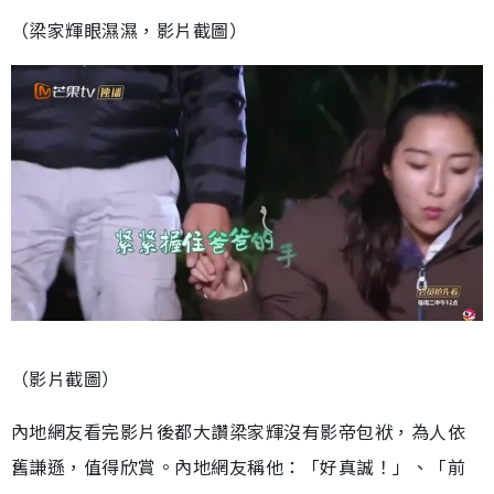
（梁家輝眼濕濕，影片截圖）
（影片截圖）
內地網友看完影片後都大讚梁家輝沒有影帝包袱，為人依
舊謙遜，值得欣賞。內地網友稱他：「好真誠！」、「前