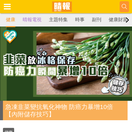
健康
晴報電視
主題特集
時事
副刊
健康財富
急凍韭菜變抗氧化神物 防癌力暴增10倍
【內附儲存技巧】