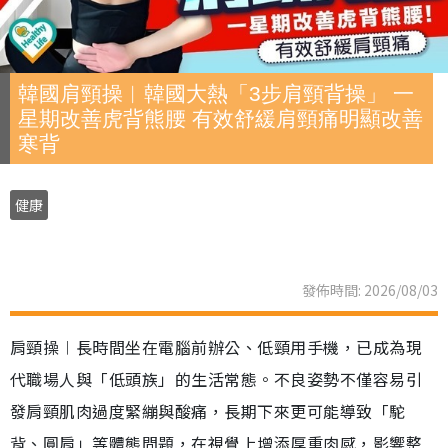
韓國肩頸操︱韓國大熱「3步肩頸背操」 一
星期改善虎背熊腰 有效舒緩肩頸痛明顯改善
寒背
健康
發佈時間: 2026/08/03
肩頸操︱長時間坐在電腦前辦公、低頸用手機，已成為現
代職場人與「低頭族」的生活常態。不良姿勢不僅容易引
發肩頸肌肉過度緊繃與酸痛，長期下來更可能導致「駝
背、圓肩」等體態問題，在視覺上增添厚重肉感，影響整