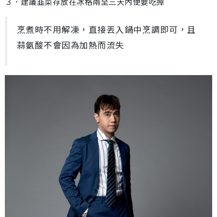
３．建議韭菜存放在冰格兩至三天內便要吃掉
烹煮時不用解凍，直接丟入鍋中烹調即可，且
蒜氨酸不會因為加熱而流失