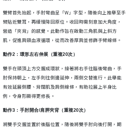
雙臂首先抬起，手肘彎曲呈「W」字型，隨後向上推舉至手
臂貼近雙耳，再緩慢降回原位。收回時需刻意加大角度，
營造「夾背」的感覺。此動作旨在啟動三角肌與上斜方
肌，促進肩頸血液循環，從而改善厚肩並修飾手臂線條。
動作2：環形左右伸展（重複20次）
雙手在頭頂上方交握成環狀，接著將右手往腦後彎曲，手
肘保持朝上，左手則往側邊延伸，兩側交替進行。此舉能
有效延展側腰、背闊肌及肩側線條，有助拉展上半身比
例，令身形顯得更修長。
動作3：手肘開合/肩胛夾背（重複20次）
將雙手交握並置於後腦位置，隨後將雙手肘向後打開，期