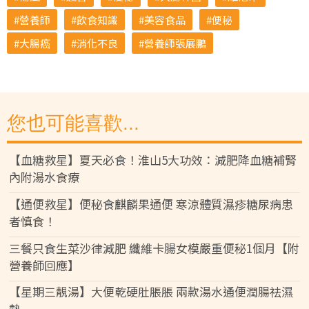
營養師
飲食知識
美容食品
便秘
大腸癌
消化不良
營養師張展鵬
您也可能喜歡...
【血糖救星】夏天必食！淮山5大功效：減肥降血糖補腎
內附湯水食療
【通便救星】便秘食麒麟果通便 寒涼體質濕疹糖尿病患
者慎食！
三餐只食生菜沙律減肥 纖維卡腸女模嚴重便秘1個月【附
營養師回應】
【星期三靚湯】大便乾硬肚脹脹 兩款湯水通便潤腸祛濕
熱