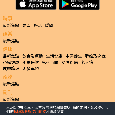
時事
最新焦點
要聞
熱話
暖聞
娛樂
最新焦點
健康
最新焦點
飲食及運動
生活健康
中醫養生
腫瘤及癌症
心臟健康
腸胃保健
兒科百問
女性疾病
老人病
皮膚護理
更多專題
寵物
最新焦點
副刊
最新焦點
本網站使用Cookies來改善您的瀏覽體驗, 請確定您同意及接受我
日報
們的
私隱政策與使用條款
才繼續瀏覽。
揭頁版
港聞
財經/地產
中國/國際
娛樂
Healthy Life