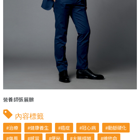
營養師張展鵬
內容標籤
治療
健康養生
癌症
冠心病
動脈硬化
傷風
感冒
便秘
大腸桿菌
維他命