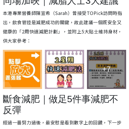
同場加映｜減脂人士3大建議
本港專業營養師陳宣希（Sarah）曾接受TOPick訪問時指
出，飲食管控是減肥成功的關鍵，故此建議一個既安全又
健康的「2周快速減肥計劃」，並附上5大貼士維持身材，
供大家參考：
+7
斷食減肥｜做足5件事減肥不
反彈
經過一番努力過後，最安慰是看到數字上的回饋，下一步