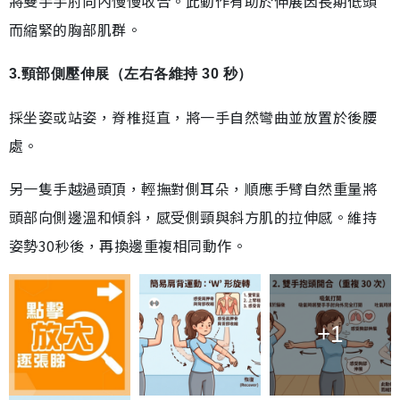
將雙手手肘向內慢慢收合。此動作有助於伸展因長期低頭
而縮緊的胸部肌群。
3.頸部側壓伸展（左右各維持 30 秒）
採坐姿或站姿，脊椎挺直，將一手自然彎曲並放置於後腰
處。
另一隻手越過頭頂，輕撫對側耳朵，順應手臂自然重量將
頭部向側邊溫和傾斜，感受側頸與斜方肌的拉伸感。維持
姿勢30秒後，再換邊重複相同動作。
+1