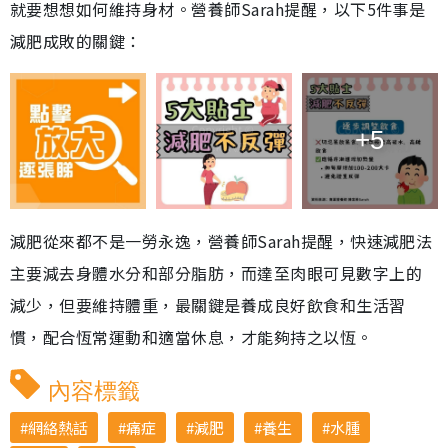
就要想想如何維持身材。營養師Sarah提醒，以下5件事是
減肥成敗的關鍵：
+5
減肥從來都不是一勞永逸，營養師Sarah提醒，快速減肥法
主要減去身體水分和部分脂肪，而達至肉眼可見數字上的
減少，但要維持體重，最關鍵是養成良好飲食和生活習
慣，配合恆常運動和適當休息，才能夠持之以恆。
內容標籤
網絡熱話
痛症
減肥
養生
水腫