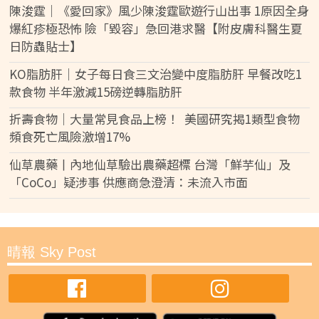
陳浚霆｜《愛回家》風少陳浚霆歐遊行山出事 1原因全身
爆紅疹極恐怖 險「毀容」急回港求醫【附皮膚科醫生夏
日防蟲貼士】
KO脂肪肝｜女子每日食三文治變中度脂肪肝 早餐改吃1
款食物 半年激減15磅逆轉脂肪肝
折壽食物｜大量常見食品上榜！ 美國研究揭1類型食物
頻食死亡風險激增17%
仙草農藥丨內地仙草驗出農藥超標 台灣「鮮芋仙」及
「CoCo」疑涉事 供應商急澄清：未流入市面
晴報 Sky Post