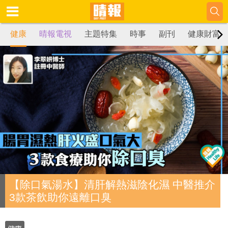
健康
晴報電視
主題特集
時事
副刊
健康財富
【除口氣湯水】清肝解熱滋陰化濕 中醫推介
3款茶飲助你遠離口臭