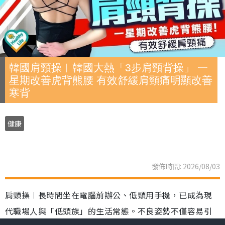
韓國肩頸操︱韓國大熱「3步肩頸背操」 一
星期改善虎背熊腰 有效舒緩肩頸痛明顯改善
寒背
健康
發佈時間: 2026/08/03
肩頸操︱長時間坐在電腦前辦公、低頸用手機，已成為現
代職場人與「低頭族」的生活常態。不良姿勢不僅容易引