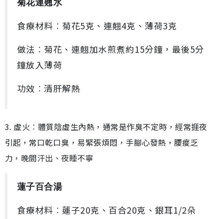
菊花連翹水
食療材料︰菊花5克、連翹4克、薄荷3克
做法︰菊花、連翹加水煎煮約15分鐘，最後5分
鐘放入薄荷
功效︰清肝解熱
3. 虛火︰體質陰虛生內熱，通常是作臭不定時，經常捱夜
引起，常口乾口臭，易緊張煩悶，手腳心發熱，腰痠乏
力，晚間汗出、夜睡不寧
蓮子百合湯
食療材料︰蓮子20克、百合20克、銀耳1/2朵