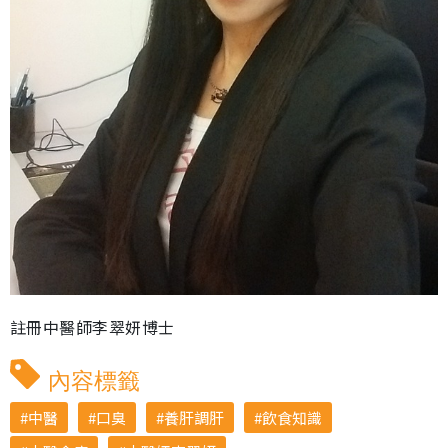
註冊中醫師李翠妍博士
內容標籤
中醫
口臭
養肝調肝
飲食知識