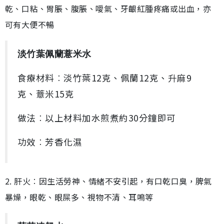
乾、口粘、胃脹、腹脹、噯氣、牙齦紅腫疼痛或出血，亦
可有大便不暢
淡竹葉佩蘭薏米水
食療材料︰淡竹葉12克、佩蘭12克、升麻9
克、薏米15克
做法︰以上材料加水煎煮約30分鐘即可
功效︰芳香化濕
2. 肝火︰因生活勞神、情緒不安引起，有口乾口臭，脾氣
暴燥，眼乾、眼屎多、視物不清、耳鳴等