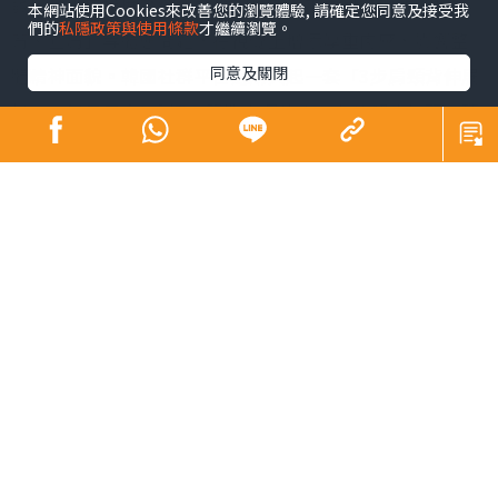
發肩頸肌肉過度緊繃與酸痛，長期下來更可能導致「駝
本網站使用Cookies來改善您的瀏覽體驗, 請確定您同意及接受我
們的
私隱政策與使用條款
才繼續瀏覽。
背、圓肩」等體態問題，在視覺上增添厚重肉感，影響整
同意及關閉
體精神面貌。韓國社群平台近期興起一套「3步肩頸背伸展
操」，每日只需3分鐘，簡單幾個動作，有效解決肩頸僵硬
與緊繃等狀況。
肩頸操︱韓國「3步肩頸背伸
展操」爆紅
韓國
社群平台
近期興起一套「3步肩頸背伸展操」，解決久
坐族群的困擾，引發熱論，教學貼文至今已累積超過68萬
人次瀏覽與轉發。
不少韓國網民隨後進行「實測」，並分享體驗成果。有網
友表示，連續堅持練習一星期後，肩頸僵硬與緊繃感獲得
顯著舒緩，甚至連長期困擾的圓肩狀況也得到改善，大讚