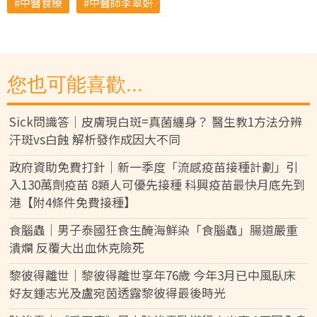
中醫食療
中醫師李翠妍
您也可能喜歡...
Sick問識答｜皮膚現白斑=真菌纏身？ 醫生教1方法分辨
汗斑vs白蝕 解析發作成因大不同
政府資助免費打針｜新一季度「流感疫苗接種計劃」引
入130萬劑疫苗 8類人可優先接種 科興疫苗最快月底先到
港【附4條件免費接種】
食腦蟲｜男子泰國狂食生醃海鮮染「食腦蟲」腸道嚴重
潰爛 反覆大出血休克險死
黎彼得離世｜黎彼得離世享年76歲 今年3月已中風臥床
好友鍾志光及盧宛茵透露黎彼得最後時光