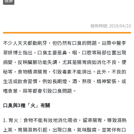
健康
發佈時間: 2019/04/10
不少人天天都勤刷牙，但仍然有口臭的問題。註冊中醫李
翠妍博士指出，口臭主要是鼻、咽、口腔等局部位置出現
病變，反映臟腑功能失調，尤其是腸胃病如消化不良、便
秘等，食物積滯腸胃，引致毒素不能排出。此外，不良的
生活或飲食習慣，例如長期煙、酒、熬夜、精神緊張，或
嗜食蔥、蒜等都會引致口臭問題。
口臭與3種「火」有關
1. 胃火︰食物不能有效地消化吸收，留滯腸胃，導致濕熱
上蒸，胃腸濕熱引起，出現口臭，氣味酸腐，並常伴有口