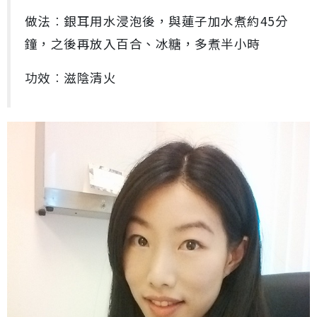
做法︰銀耳用水浸泡後，與蓮子加水煮約45分
鐘，之後再放入百合、冰糖，多煮半小時
功效︰滋陰清火