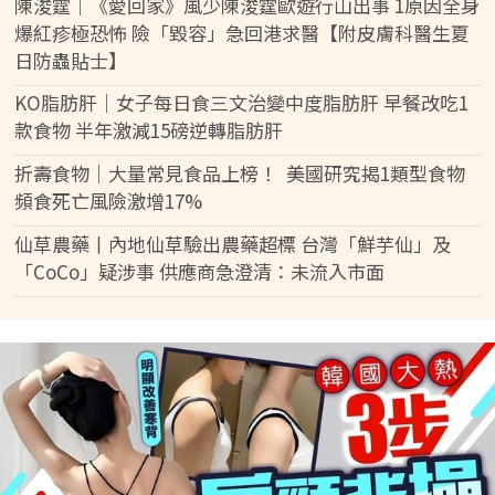
陳浚霆｜《愛回家》風少陳浚霆歐遊行山出事 1原因全身
爆紅疹極恐怖 險「毀容」急回港求醫【附皮膚科醫生夏
日防蟲貼士】
KO脂肪肝｜女子每日食三文治變中度脂肪肝 早餐改吃1
款食物 半年激減15磅逆轉脂肪肝
折壽食物｜大量常見食品上榜！ 美國研究揭1類型食物
頻食死亡風險激增17%
仙草農藥丨內地仙草驗出農藥超標 台灣「鮮芋仙」及
「CoCo」疑涉事 供應商急澄清：未流入市面