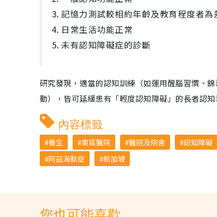
3. 記憶力測試較相約年齡及教育程度者為
4. 日常生活功能正常
5. 未有認知障礙症的診斷
研究發現，適當的認知訓練（如運用醒腦習慣、錦
動），皆可延緩患有「輕度認知障礙」的長者認知
內容標籤
養生
東區醫院
醫院及院舍
認知障礙
阿茲海默症
新加坡
您也可能喜歡...