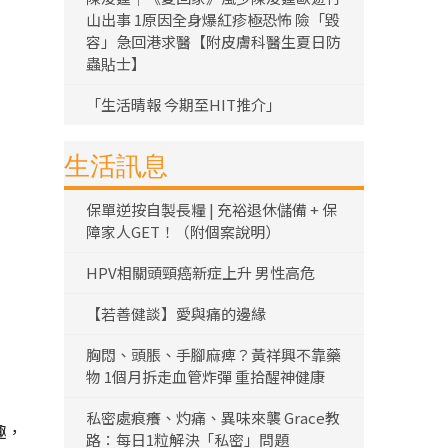
山出事 1原因全身爆紅疹極恐怖 險「毀
容」急回港求醫【附皮膚科醫生夏日防
蟲貼士】
「生活晴報 今期至HIT推介」
生活訊息
保單逆按自製長糧 | 充裕退休儲備 + 保
障家人GET！（附個案說明）
HPV相關頭頸癌新症上升 男性高危
【若善健談】愛與痛的邊緣
胸悶、頭脹、手腳麻痺？黃祥興不靠藥
物 1個月拆走血管炸彈 重拾醒神健康
私密處痕癢、灼痛、異味來襲 Grace教
趣，
路：每日1粒解決「私密」問題