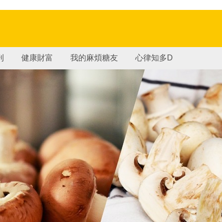
刊
健康財富
我的麻煩糖友
心律知多D