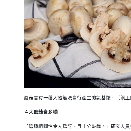
蘑菇含有一種人體無法自行產生的氨基酸。（網上
４大磨菇食多啲
「這種相關性令人驚訝，且十分鼓舞。」研究人員指出