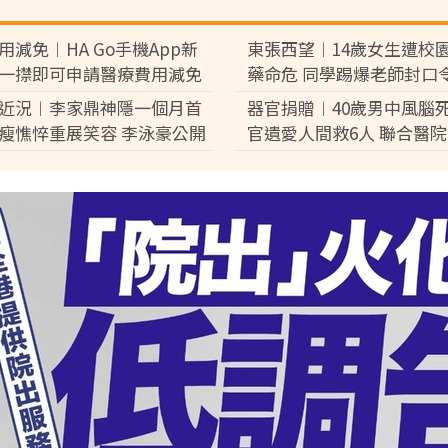
用減免︱HA Go手機App新
東張西望︱14歲女生遭校
一㩒即可申請醫療費用減免
藥命危 同學踢爆老師封口
完成預約免排隊【附申請條
音逼和解：討論都冇用
近況︱李家鼎神隱一個月首
器官捐贈︱40歲男中風腦
瘦憔悴重展笑容 李泳豪公開
官遺愛人間救6人 聯合醫
大遺願
別禮致敬