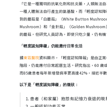
「它是一種獨特的抗氧化劑和抗炎藥，人類無法自
一種人體無法自行產生的氨基酸，而「輕度認知障
到的蘑菇是「白蘑菇」（White Button Mushro
Mushroom）和「金針菇」（Golden Mus
的蘑菇，但研究人員認為，即使只吃少量，仍有機
「輕度認知障礙」仍能應付日常生活
據
東區醫院
資料顯示，「輕度認知障礙」是由正常老化（
階段，仍能應付日常起居生活。研究指出，60 歲
而85歲患者每年新增發病率更高達42%，接近半
以下是「輕度認知障礙」的徵狀：
1. 患者（和家屬）抱怨有記憶力衰退的現
2. 一般認知功能正常