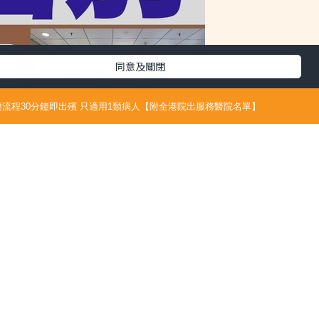
同意及關閉
流程30分鐘即出殯 只適用1類病人【附全港院出服務醫院名單】