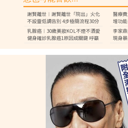
謝賢離世︱謝賢離世「院出」火化
醫療費
不設靈低調告別 4步極簡流程30分
增功能
鐘即出殯 只適用1類病人【附全港
3分鐘
乳腺癌︱30歲美妝KOL不煙不酒愛
李家鼎
院出服務醫院名單】
件】
健身確診乳腺癌1原因成關鍵 呼籲
現身暴
女性：該發瘋就發瘋
施明兩