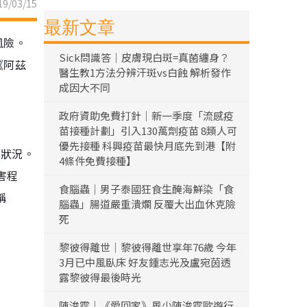
9/03/15
最新文章
風險。
Sick問識答｜皮膚現白斑=真菌纏身？
《阿茲
醫生教1方法分辨汗斑vs白蝕 解析發作
成因大不同
政府資助免費打針｜新一季度「流感疫
苗接種計劃」引入130萬劑疫苗 8類人可
優先接種 科興疫苗最快月底先到港【附
康狀況。
4條件免費接種】
害程
食腦蟲｜男子泰國狂食生醃海鮮染「食
稱
腦蟲」腸道嚴重潰爛 反覆大出血休克險
死
黎彼得離世｜黎彼得離世享年76歲 今年
3月已中風臥床 好友鍾志光及盧宛茵透
露黎彼得最後時光
陳浚霆｜《愛回家》風少陳浚霆歐遊行