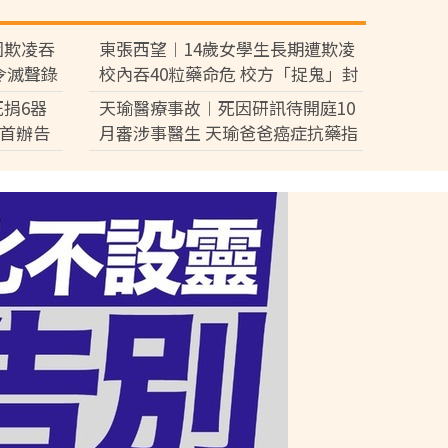
園欺凌吞
東張西望︱14歲女學生長期遭欺凌
令滅聲錄
校內吞40粒藥命危 校方「捉鬼」封
口 家屬震怒踢爆冷血內幕
死捐6器
天瑜醫療事故︱死因研訊待開庭10
院首辦告
月審涉事醫生 天瑜爸爸癌症抗藥指
數升 抑鬱焦慮復發曾暈倒