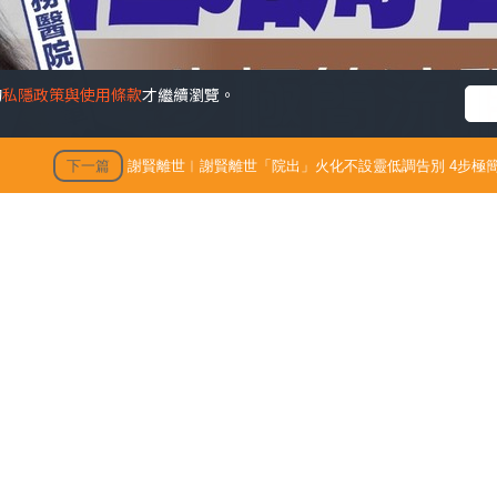
的
私隱政策與使用條款
才繼續瀏覽。
下一篇
謝賢離世︱謝賢離世「院出」火化不設靈低調告別 4步極簡
出」火化不設靈低調告別 4
殯 只適用1類病人【附全港院