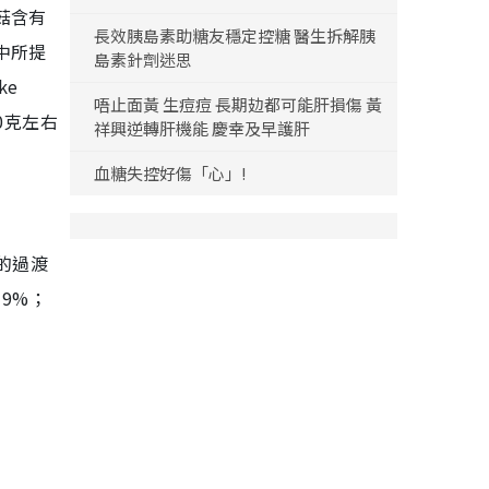
菇含有
長效胰島素助糖友穩定控糖 醫生拆解胰
中所提
島素針劑迷思
ke
唔止面黃 生痘痘 長期攰都可能肝損傷 黃
0克左右
祥興逆轉肝機能 慶幸及早護肝
血糖失控好傷「心」!
）的過渡
9%；