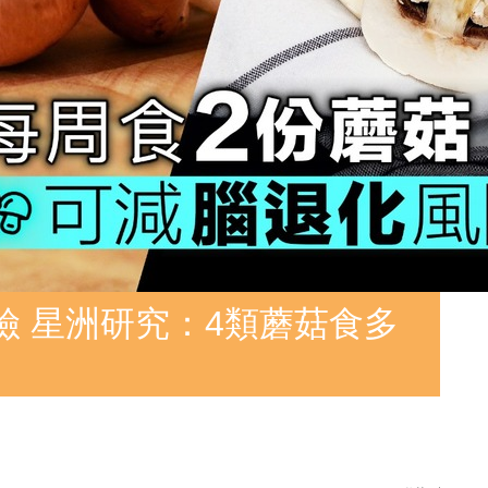
險 星洲研究：4類蘑菇食多