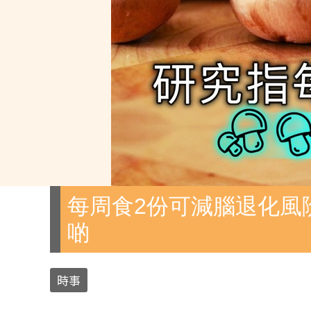
每周食2份可減腦退化風
啲
時事