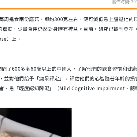
發佈時間: 201
每周進食兩份磨菇，即約300克左右，便可減低患上腦退化的
右的蘑菇，少量食用仍然對身體有裨益。目前，研究已被刊登在
sease）上。
問了600多名60歲以上的中國人，了解他們的飲食習慣和健
，並對他們給予「癡呆評定」，評估他們的心智隨著年齡的損
度認知障礙」（Mild Cognitive Impairment，簡