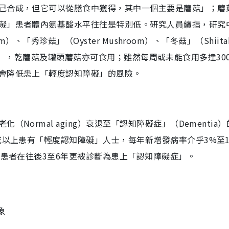
己合成，但它可以從膳食中獲得，其中一個主要是蘑菇」；蘑
礙」患者體內氨基酸水平往往是特別低。研究人員續指，研究
om）、「秀珍菇」（Oyster Mushroom）、「冬菇」（Shiita
hroom），乾蘑菇及罐頭蘑菇亦可食用；雖然每周或未能食用多達30
會降低患上「輕度認知障礙」的風險。
Normal aging）衰退至「認知障礙症」（Dementia
或以上患有「輕度認知障礙」人士，每年新增發病率介乎3%至1
數患者在往後3至6年更被診斷為患上「認知障礙症」。
象